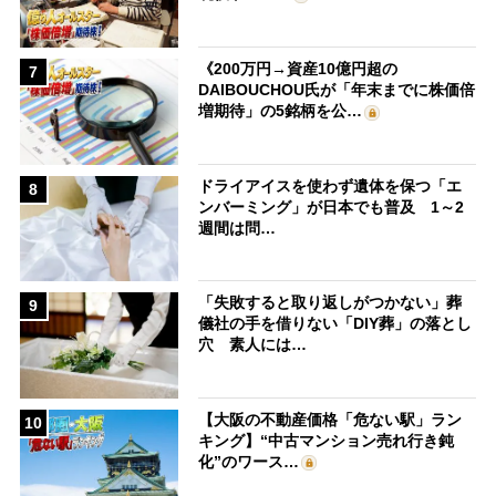
《200万円→資産10億円超の
7
DAIBOUCHOU氏が「年末までに株価倍
増期待」の5銘柄を公…
ドライアイスを使わず遺体を保つ「エ
8
ンバーミング」が日本でも普及 1～2
週間は問…
「失敗すると取り返しがつかない」葬
9
儀社の手を借りない「DIY葬」の落とし
穴 素人には…
【大阪の不動産価格「危ない駅」ラン
10
キング】“中古マンション売れ行き鈍
化”のワース…