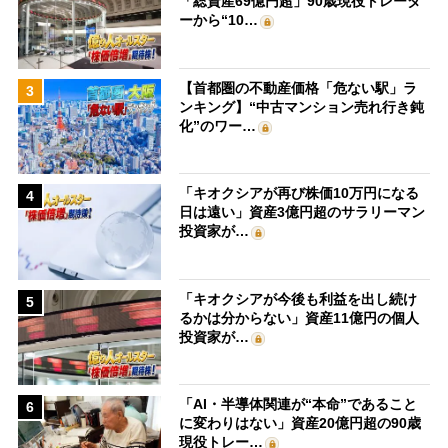
「総資産69億円超」90歳現役トレーダ
ーから“10…
【首都圏の不動産価格「危ない駅」ラ
3
ンキング】“中古マンション売れ行き鈍
化”のワー…
「キオクシアが再び株価10万円になる
4
日は遠い」資産3億円超のサラリーマン
投資家が…
「キオクシアが今後も利益を出し続け
5
るかは分からない」資産11億円の個人
投資家が…
「AI・半導体関連が“本命”であること
6
に変わりはない」資産20億円超の90歳
現役トレー…