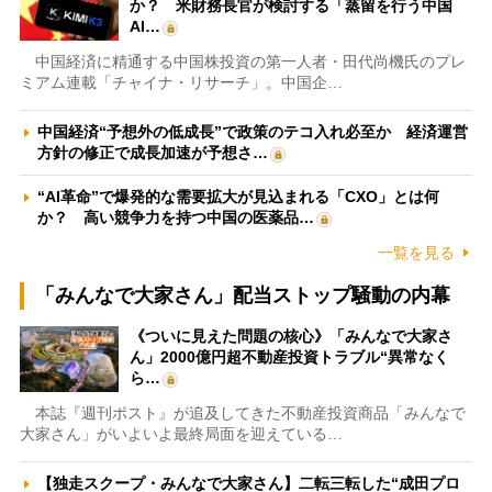
か？ 米財務長官が検討する「蒸留を行う中国
AI…
中国経済に精通する中国株投資の第一人者・田代尚機氏のプレ
ミアム連載「チャイナ・リサーチ」。中国企…
中国経済“予想外の低成長”で政策のテコ入れ必至か 経済運営
方針の修正で成長加速が予想さ…
“AI革命”で爆発的な需要拡大が見込まれる「CXO」とは何
か？ 高い競争力を持つ中国の医薬品…
一覧を見る
「みんなで大家さん」配当ストップ騒動の内幕
《ついに見えた問題の核心》「みんなで大家さ
ん」2000億円超不動産投資トラブル“異常なく
ら…
本誌『週刊ポスト』が追及してきた不動産投資商品「みんなで
大家さん」がいよいよ最終局面を迎えている…
【独走スクープ・みんなで大家さん】二転三転した“成田プロ