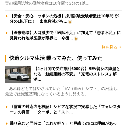
官の採用試験の受験者数は10年間で2分の1以…
【安全・安心ニッポンの危機】採用試験受験者数は10年間で2
分の1以下に！ 出生数減がも…
【医療崩壊】人口減少で「医師不足」に加えて「患者不足」に
見舞われ地域医療が限界に 今後…
一覧を見る
快適クルマ生活 乗ってみた、使ってみた
【4ヶ月間で受注累計6000台】BEV普及の障壁と
なる「航続距離の不安」「充電のストレス」解
消…
あれほどもてはやされていた「EV（BEV）シフト」の潮流も、
最近では減速基調になっているように見える。…
《雪道の対応力を検証》シビアな状況で実感した「フォレスタ
ー」の真価 「ターボ」と「スト…
乗り込むと同時に「これが軽？」と戸惑うのには理由があっ