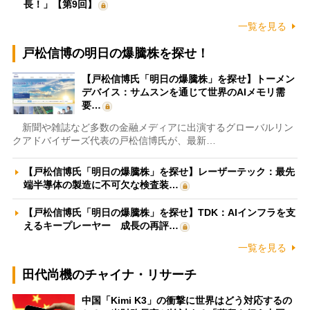
長！」【第9回】
一覧を見る
戸松信博の明日の爆騰株を探せ！
【戸松信博氏「明日の爆騰株」を探せ】トーメン
デバイス：サムスンを通じて世界のAIメモリ需
要…
新聞や雑誌など多数の金融メディアに出演するグローバルリン
クアドバイザーズ代表の戸松信博氏が、最新…
【戸松信博氏「明日の爆騰株」を探せ】レーザーテック：最先
端半導体の製造に不可欠な検査装…
【戸松信博氏「明日の爆騰株」を探せ】TDK：AIインフラを支
えるキープレーヤー 成長の再評…
一覧を見る
田代尚機のチャイナ・リサーチ
中国「Kimi K3」の衝撃に世界はどう対応するの