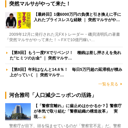
突然マルサがやって来た！
【最終回】1億6000万円の負債と引き換えに手に
入れたプライスレスな経験 ｜ 突然マルサがや…
2009年12月に発行された元FXトレーダー・磯貝清明氏の著書
『突然マルサがやって来た！～FXで10億円稼い…
【第9回】もう一度FXでリベンジ！ 種銭は差し押さえを免れ
た”ヒミツのお金” ｜ 突然マルサ…
【第8回】年利はなんと14.6％！ 毎日5万円超の延滞税が積み
上がっていく ｜ 突然マルサ…
一覧を見る
河合雅司「人口減少ニッポンの活路」
【「警察官離れ」に歯止めはかかるか？】警察庁
が本気で取り組む「警察組織の構造改革」 実
現…
警察庁が目下、頭を悩ませているのが「警察官不足」だ。警察