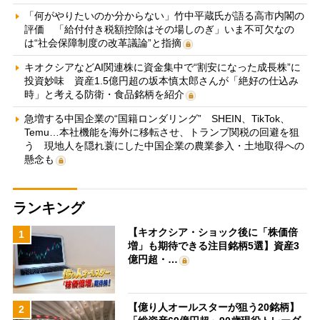
「何がやりたいのか分からない」竹中平蔵氏が語る高市内閣の
評価 「給付付き税額控除はその場しのぎ」いま不可欠なの
は“社会保障制度の改革議論”と指摘
キオクシアなどAI関連株に資金集中で“割安になった成長株”に
投資妙味 資産1.5億円超の坂本慎太郎さんが「絶好の仕込み
時」と考える防衛・食品銘柄を紹介
急増する中国企業の“国籍ロンダリング” SHEIN、TikTok、
Temu…本社機能を海外に移転させ、トランプ関税の回避を狙
う 現地人を隠れ蓑にした中国企業の農業参入・土地取得への
懸念も
ランキング
【キオクシア・ショック後に「株価倍
1
増」も期待できる注目銘柄5選】資産3
億円超・…
【億り人オールスターが狙う20銘柄】
2