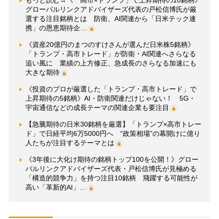
もっと読む→《「高市×トランプ」で上昇期待の10銘柄》
グローバルリンクアドバイザーズ代表の戸松信博氏が厳
選する注目銘柄とは 防衛、AI関連から「日米テック連
携」の恩恵期待企…
《資産20億円のまつのすけさんが選んだ日米株5銘柄》
「トランプ・高市トレード」が防衛・AI関連へさらなる
追い風に 業績の上方修正、急成長のさらなる加速にも
大きな期待
《投資のプロが厳選した「トランプ・高市トレード」で
上昇期待の5銘柄》AI・防衛関連だけじゃない！ 5G・
宇宙通信などの成長テーマの関連企業も要注目
【急騰期待の日米30銘柄を厳選】「トランプ×高市トレー
ド」で日経平均6万5000円へ “政策相場”の幕開けに億り
人たちが注目するテーマとは
《3年後に大化け期待の銘柄トップ100を公開！》グロー
バルリンクアドバイザーズ代表・戸松信博氏が見極める
「構造的競争力」を持つ注目10銘柄 飛躍する可能性が
高い「革新的AI」…