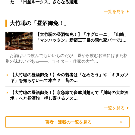
た 「日産ルークス」さらなる躍進…
一覧を見る
大竹聡の「昼酒御免！」
【大竹聡の昼酒御免！】「ネグローニ」「山崎」
「マンハッタン」新宿三丁目の隠れ家バーで1…
お酒はいつ飲んでもいいものだが、昼から飲むお酒にはまた格
別の味わいがある――。ライター・作家の大竹…
【大竹聡の昼酒御免！】今の若者は「なめろう」や「キヌカツ
ギ」を知らないって本当？ 昔の…
【大竹聡の昼酒御免！】京急線で多摩川越えて「川崎の大衆酒
場」へと昼酒旅 押し寄せるノス…
一覧を見る
著者・連載の一覧を見る