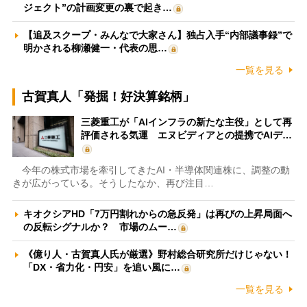
ジェクト”の計画変更の裏で起き…
【追及スクープ・みんなで大家さん】独占入手“内部議事録”で
明かされる柳瀬健一・代表の思…
一覧を見る
古賀真人「発掘！好決算銘柄」
三菱重工が「AIインフラの新たな主役」として再
評価される気運 エヌビディアとの提携でAIデ…
今年の株式市場を牽引してきたAI・半導体関連株に、調整の動
きが広がっている。そうしたなか、再び注目…
キオクシアHD「7万円割れからの急反発」は再びの上昇局面へ
の反転シグナルか？ 市場のムー…
《億り人・古賀真人氏が厳選》野村総合研究所だけじゃない！
「DX・省力化・円安」を追い風に…
一覧を見る