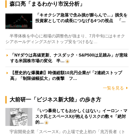
森口亮「まるわかり市況分析」
「キオクシア急落で含み損が膨らんで…」損失を
投資家としての成長につなげる4つの視点 「…
半導体株を中心に相場の調整色が強まり、7月中旬にはキオク
シアホールディングスがストップ安をつけるな…
「NYダウは高値更新、ナスダック・S&P500は足踏み」が意味
する米国株市場の変化 半…
【歴史的な爆騰劇】時価総額10兆円企業が「2連続ストップ
高」「制限値幅拡大」の衝撃 フ…
一覧を見る
大前研一「ビジネス新大陸」の歩き方
「いつ暴発してもおかしくはない」イーロン・マ
スク氏とスペースXが抱えるリスクの数々「絶対
的…
宇宙開発企業「スペースX」の上場で史上初の「兆万長者（ト