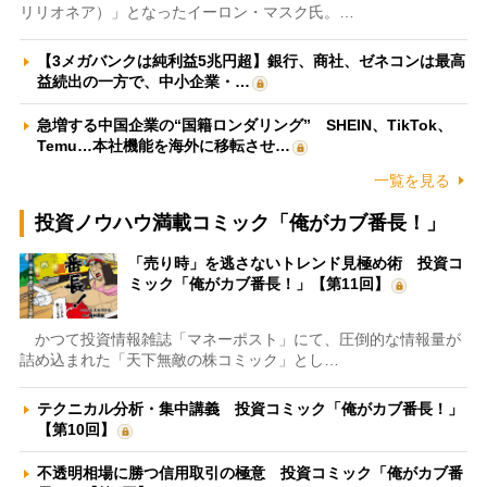
リリオネア）」となったイーロン・マスク氏。…
【3メガバンクは純利益5兆円超】銀行、商社、ゼネコンは最高
益続出の一方で、中小企業・…
急増する中国企業の“国籍ロンダリング” SHEIN、TikTok、
Temu…本社機能を海外に移転させ…
一覧を見る
投資ノウハウ満載コミック「俺がカブ番長！」
「売り時」を逃さないトレンド見極め術 投資コ
ミック「俺がカブ番長！」【第11回】
かつて投資情報雑誌「マネーポスト」にて、圧倒的な情報量が
詰め込まれた「天下無敵の株コミック」とし…
テクニカル分析・集中講義 投資コミック「俺がカブ番長！」
【第10回】
不透明相場に勝つ信用取引の極意 投資コミック「俺がカブ番