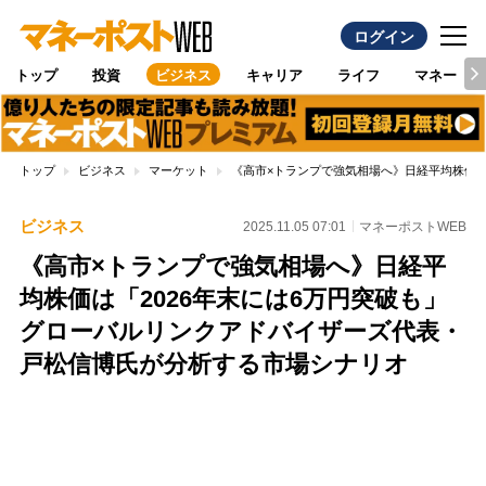
ログイン
トップ
投資
ビジネス
キャリア
ライフ
マネー
トップ
ビジネス
マーケット
《高市×トランプで強気相場へ》日経平均株価は
ビジネス
2025.11.05 07:01
マネーポストWEB
《高市×トランプで強気相場へ》日経平
均株価は「2026年末には6万円突破も」
グローバルリンクアドバイザーズ代表・
戸松信博氏が分析する市場シナリオ
Loaded
:
100.00%
/
Unmute