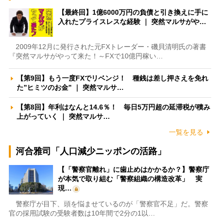
【最終回】1億6000万円の負債と引き換えに手に
入れたプライスレスな経験 ｜ 突然マルサがや…
2009年12月に発行された元FXトレーダー・磯貝清明氏の著書
『突然マルサがやって来た！～FXで10億円稼い…
【第9回】もう一度FXでリベンジ！ 種銭は差し押さえを免れ
た”ヒミツのお金” ｜ 突然マルサ…
【第8回】年利はなんと14.6％！ 毎日5万円超の延滞税が積み
上がっていく ｜ 突然マルサ…
一覧を見る
河合雅司「人口減少ニッポンの活路」
【「警察官離れ」に歯止めはかかるか？】警察庁
が本気で取り組む「警察組織の構造改革」 実
現…
警察庁が目下、頭を悩ませているのが「警察官不足」だ。警察
官の採用試験の受験者数は10年間で2分の1以…