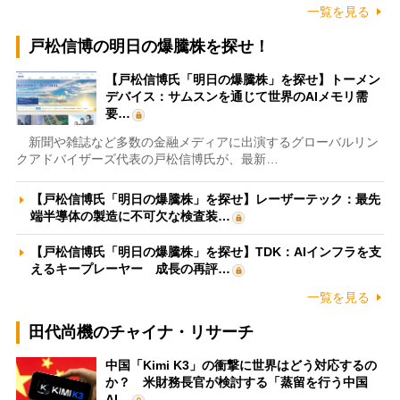
一覧を見る
戸松信博の明日の爆騰株を探せ！
【戸松信博氏「明日の爆騰株」を探せ】トーメン
デバイス：サムスンを通じて世界のAIメモリ需
要…
新聞や雑誌など多数の金融メディアに出演するグローバルリン
クアドバイザーズ代表の戸松信博氏が、最新…
【戸松信博氏「明日の爆騰株」を探せ】レーザーテック：最先
端半導体の製造に不可欠な検査装…
【戸松信博氏「明日の爆騰株」を探せ】TDK：AIインフラを支
えるキープレーヤー 成長の再評…
一覧を見る
田代尚機のチャイナ・リサーチ
中国「Kimi K3」の衝撃に世界はどう対応するの
か？ 米財務長官が検討する「蒸留を行う中国
AI…