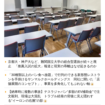
京都大・神戸大など、難関国立大学の総合型選抜が続々と廃
止 「推薦入試の拡大」報道と現実の乖離はなぜ起きるのか
「30種類以上のパン食べ放題」で行列のできる新形態レストラ
ンを手掛けるサンマルクホールディングス 同社に聞いた「店
舗展開のコンセプト」、事業を多角化してもぶれない軸
【納車時に複数の事故】テスラジャパン“多額のEV補助金”で注
文殺到、現場は大混乱 トラブル続発の背後に見え隠れす
る“イーロンの右腕”の影