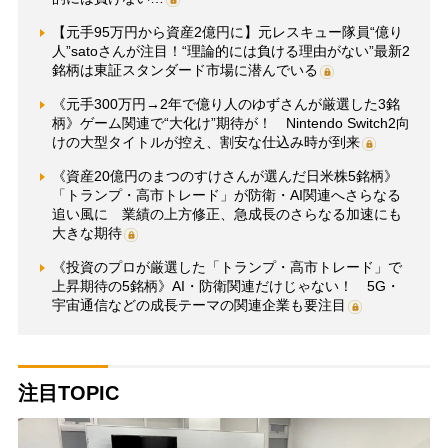
【元手95万円から資産2億円に】元レスキュー隊員“億り
人”satoさんが注目！“理論的には負ける理由がない”最新2
銘柄は東証スタンダード市場に潜んでいる
《元手300万円→2年で億り人のゆずさんが厳選した3銘
柄》ゲーム関連で“大化け”期待が！ Nintendo Switch2向
けの大型タイトルが控え、割安な仕込み時が到来
《資産20億円のまつのすけさんが選んだ日米株5銘柄》
「トランプ・高市トレード」が防衛・AI関連へさらなる
追い風に 業績の上方修正、急成長のさらなる加速にも
大きな期待
《投資のプロが厳選した「トランプ・高市トレード」で
上昇期待の5銘柄》AI・防衛関連だけじゃない！ 5G・
宇宙通信などの成長テーマの関連企業も要注目
注目TOPIC