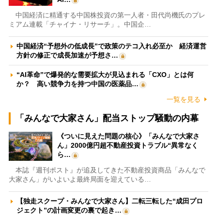
中国経済に精通する中国株投資の第一人者・田代尚機氏のプレ
ミアム連載「チャイナ・リサーチ」。中国企…
中国経済“予想外の低成長”で政策のテコ入れ必至か 経済運営
方針の修正で成長加速が予想さ…
“AI革命”で爆発的な需要拡大が見込まれる「CXO」とは何
か？ 高い競争力を持つ中国の医薬品…
一覧を見る
「みんなで大家さん」配当ストップ騒動の内幕
《ついに見えた問題の核心》「みんなで大家さ
ん」2000億円超不動産投資トラブル“異常なく
ら…
本誌『週刊ポスト』が追及してきた不動産投資商品「みんなで
大家さん」がいよいよ最終局面を迎えている…
【独走スクープ・みんなで大家さん】二転三転した“成田プロ
ジェクト”の計画変更の裏で起き…