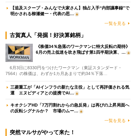
【追及スクープ・みんなで大家さん】独占入手“内部議事録”で
明かされる柳瀬健一・代表の思…
一覧を見る
古賀真人「発掘！好決算銘柄」
《株価34％急落のワークマンに特大反転の期待》
6月の売上低迷を吹き飛ばす第1四半期決算、…
6月3日に8330円をつけたワークマン（東証スタンダード・
7564）の株価は、わずか1カ月あまりで約34％下落…
三菱重工が「AIインフラの新たな主役」として再評価される気
運 エヌビディアとの提携でAI…
キオクシアHD「7万円割れからの急反発」は再びの上昇局面へ
の反転シグナルか？ 市場のムー…
一覧を見る
突然マルサがやって来た！