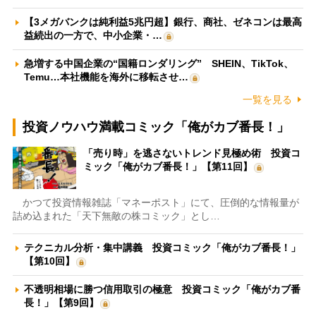
【3メガバンクは純利益5兆円超】銀行、商社、ゼネコンは最高
益続出の一方で、中小企業・…
急増する中国企業の“国籍ロンダリング” SHEIN、TikTok、
Temu…本社機能を海外に移転させ…
一覧を見る
投資ノウハウ満載コミック「俺がカブ番長！」
「売り時」を逃さないトレンド見極め術 投資コ
ミック「俺がカブ番長！」【第11回】
かつて投資情報雑誌「マネーポスト」にて、圧倒的な情報量が
詰め込まれた「天下無敵の株コミック」とし…
テクニカル分析・集中講義 投資コミック「俺がカブ番長！」
【第10回】
不透明相場に勝つ信用取引の極意 投資コミック「俺がカブ番
長！」【第9回】