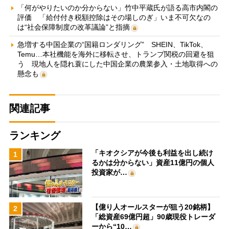
「何がやりたいのか分からない」竹中平蔵氏が語る高市内閣の
評価 「給付付き税額控除はその場しのぎ」いま不可欠なの
は“社会保障制度の改革議論”と指摘
急増する中国企業の“国籍ロンダリング” SHEIN、TikTok、
Temu…本社機能を海外に移転させ、トランプ関税の回避を狙
う 現地人を隠れ蓑にした中国企業の農業参入・土地取得への
懸念も
関連記事
ランキング
「キオクシアが今後も利益を出し続け
1
るかは分からない」資産11億円の個人
投資家が…
【億り人オールスターが狙う20銘柄】
2
「総資産69億円超」90歳現役トレーダ
ーから“10…