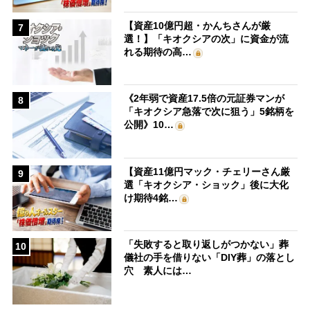
【資産10億円超・かんちさんが厳
7
選！】「キオクシアの次」に資金が流
れる期待の高…
《2年弱で資産17.5倍の元証券マンが
8
「キオクシア急落で次に狙う」5銘柄を
公開》10…
【資産11億円マック・チェリーさん厳
9
選「キオクシア・ショック」後に大化
け期待4銘…
「失敗すると取り返しがつかない」葬
10
儀社の手を借りない「DIY葬」の落とし
穴 素人には…