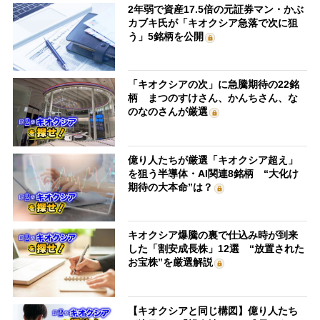
2年弱で資産17.5倍の元証券マン・かぶ
カブキ氏が「キオクシア急落で次に狙
う」5銘柄を公開
「キオクシアの次」に急騰期待の22銘
柄 まつのすけさん、かんちさん、な
のなのさんが厳選
億り人たちが厳選「キオクシア超え」
を狙う半導体・AI関連8銘柄 “大化け
期待の大本命”は？
キオクシア爆騰の裏で仕込み時が到来
した「割安成長株」12選 “放置された
お宝株”を厳選解説
【キオクシアと同じ構図】億り人たち