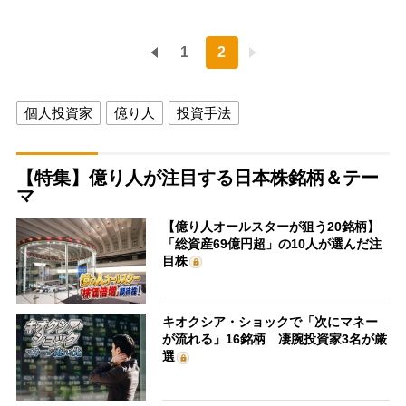
1
2
個人投資家
億り人
投資手法
【特集】億り人が注目する日本株銘柄＆テー
マ
【億り人オールスターが狙う20銘柄】
「総資産69億円超」の10人が選んだ注
目株
キオクシア・ショックで「次にマネー
が流れる」16銘柄 凄腕投資家3名が厳
選