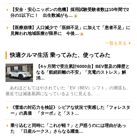
【安全・安心ニッポンの危機】採用試験受験者数は10年間で2
分の1以下に！ 出生数減がも…
【医療崩壊】人口減少で「医師不足」に加えて「患者不足」に
見舞われ地域医療が限界に 今後…
一覧を見る
快適クルマ生活 乗ってみた、使ってみた
【4ヶ月間で受注累計6000台】BEV普及の障壁と
なる「航続距離の不安」「充電のストレス」解
消…
あれほどもてはやされていた「EV（BEV）シフト」の潮流も、
最近では減速基調になっているように見える。…
《雪道の対応力を検証》シビアな状況で実感した「フォレスタ
ー」の真価 「ターボ」と「スト…
乗り込むと同時に「これが軽？」と戸惑うのには理由があっ
た 「日産ルークス」さらなる躍進…