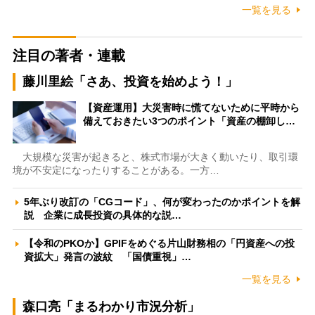
一覧を見る
注目の著者・連載
藤川里絵「さあ、投資を始めよう！」
【資産運用】大災害時に慌てないために平時から
備えておきたい3つのポイント「資産の棚卸し…
大規模な災害が起きると、株式市場が大きく動いたり、取引環
境が不安定になったりすることがある。一方…
5年ぶり改訂の「CGコード」、何が変わったのかポイントを解
説 企業に成長投資の具体的な説…
【令和のPKOか】GPIFをめぐる片山財務相の「円資産への投
資拡大」発言の波紋 「国債重視」…
一覧を見る
森口亮「まるわかり市況分析」