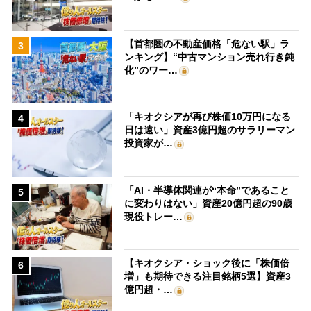
【首都圏の不動産価格「危ない駅」ラ
3
ンキング】“中古マンション売れ行き鈍
化”のワー…
「キオクシアが再び株価10万円になる
4
日は遠い」資産3億円超のサラリーマン
投資家が…
「AI・半導体関連が“本命”であること
5
に変わりはない」資産20億円超の90歳
現役トレー…
【キオクシア・ショック後に「株価倍
6
増」も期待できる注目銘柄5選】資産3
億円超・…