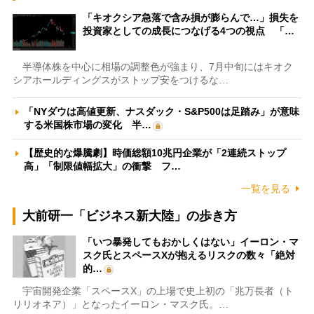
「キオクシア急落で含み損が膨らんで…」損失を
投資家としての成長につなげる4つの視点 「…
半導体株を中心に相場の調整色が強まり、7月中旬にはキオク
シアホールディングスがストップ安をつけるな…
「NYダウは高値更新、ナスダック・S&P500は足踏み」が意味
する米国株市場の変化 半…
【歴史的な爆騰劇】時価総額10兆円企業が「2連続ストップ
高」「制限値幅拡大」の衝撃 フ…
一覧を見る
大前研一「ビジネス新大陸」の歩き方
「いつ暴発してもおかしくはない」イーロン・マ
スク氏とスペースXが抱えるリスクの数々「絶対
的…
宇宙開発企業「スペースX」の上場で史上初の「兆万長者（ト
リリオネア）」となったイーロン・マスク氏。…