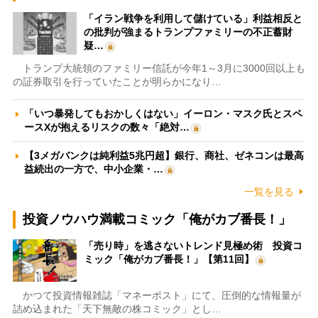
「イラン戦争を利用して儲けている」利益相反と
の批判が強まるトランプファミリーの不正蓄財
疑…
トランプ大統領のファミリー信託が今年1～3月に3000回以上も
の証券取引を行っていたことが明らかになり…
「いつ暴発してもおかしくはない」イーロン・マスク氏とスペ
ースXが抱えるリスクの数々「絶対…
【3メガバンクは純利益5兆円超】銀行、商社、ゼネコンは最高
益続出の一方で、中小企業・…
一覧を見る
投資ノウハウ満載コミック「俺がカブ番長！」
「売り時」を逃さないトレンド見極め術 投資コ
ミック「俺がカブ番長！」【第11回】
かつて投資情報雑誌「マネーポスト」にて、圧倒的な情報量が
詰め込まれた「天下無敵の株コミック」とし…