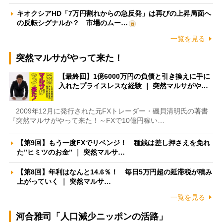
キオクシアHD「7万円割れからの急反発」は再びの上昇局面へ
の反転シグナルか？ 市場のムー…
一覧を見る
突然マルサがやって来た！
【最終回】1億6000万円の負債と引き換えに手に
入れたプライスレスな経験 ｜ 突然マルサがや…
2009年12月に発行された元FXトレーダー・磯貝清明氏の著書
『突然マルサがやって来た！～FXで10億円稼い…
【第9回】もう一度FXでリベンジ！ 種銭は差し押さえを免れ
た”ヒミツのお金” ｜ 突然マルサ…
【第8回】年利はなんと14.6％！ 毎日5万円超の延滞税が積み
上がっていく ｜ 突然マルサ…
一覧を見る
河合雅司「人口減少ニッポンの活路」