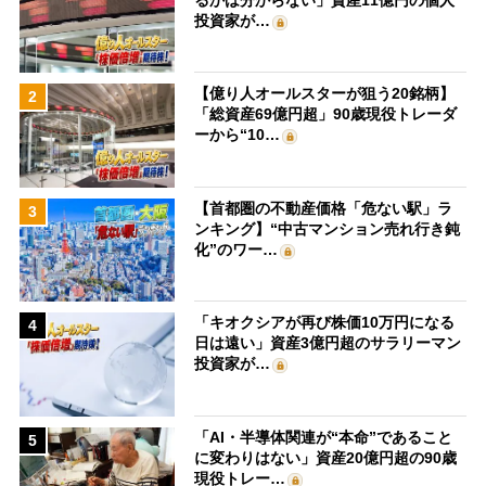
投資家が…
【億り人オールスターが狙う20銘柄】
2
「総資産69億円超」90歳現役トレーダ
ーから“10…
【首都圏の不動産価格「危ない駅」ラ
3
ンキング】“中古マンション売れ行き鈍
化”のワー…
「キオクシアが再び株価10万円になる
4
日は遠い」資産3億円超のサラリーマン
投資家が…
「AI・半導体関連が“本命”であること
5
に変わりはない」資産20億円超の90歳
現役トレー…