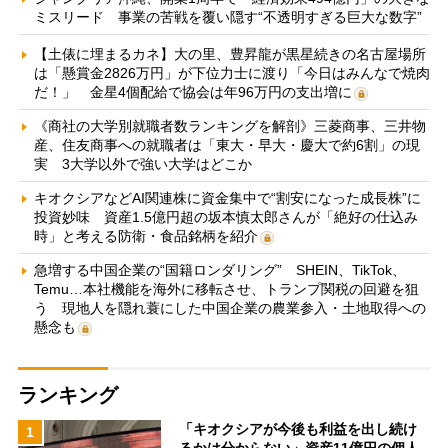
ミスリード 事業の苦戦を覆い隠す“不透明すぎる巨大な数字”
【土俵に埋まるカネ】大の里、豊昇龍が黒星続きの名古屋場所
は「懸賞金2826万円」が下位力士に渡り「今日はみんなで焼肉
だ！」 金星4個配給で協会は年96万円の支出増に
《商社の大学別就職者数ランキングを解剖》三菱商事、三井物
産、住友商事への就職者は「東大・早大・慶大で約6割」の現
実 3大学以外で強い大学はどこか
キオクシアなどAI関連株に資金集中で“割安になった成長株”に
投資妙味 資産1.5億円超の坂本慎太郎さんが「絶好の仕込み
時」と考える防衛・食品銘柄を紹介
急増する中国企業の“国籍ロンダリング” SHEIN、TikTok、
Temu…本社機能を海外に移転させ、トランプ関税の回避を狙
う 現地人を隠れ蓑にした中国企業の農業参入・土地取得への
懸念も
ランキング
「キオクシアが今後も利益を出し続け
1
るかは分からない」資産11億円の個人