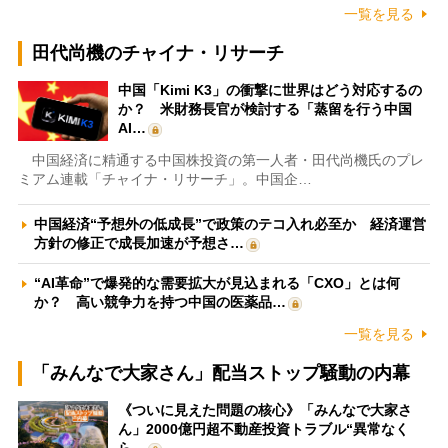
一覧を見る
田代尚機のチャイナ・リサーチ
中国「Kimi K3」の衝撃に世界はどう対応するの
か？ 米財務長官が検討する「蒸留を行う中国
AI…
中国経済に精通する中国株投資の第一人者・田代尚機氏のプレ
ミアム連載「チャイナ・リサーチ」。中国企…
中国経済“予想外の低成長”で政策のテコ入れ必至か 経済運営
方針の修正で成長加速が予想さ…
“AI革命”で爆発的な需要拡大が見込まれる「CXO」とは何
か？ 高い競争力を持つ中国の医薬品…
一覧を見る
「みんなで大家さん」配当ストップ騒動の内幕
《ついに見えた問題の核心》「みんなで大家さ
ん」2000億円超不動産投資トラブル“異常なく