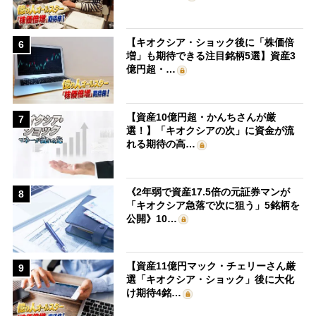
【キオクシア・ショック後に「株価倍
6
増」も期待できる注目銘柄5選】資産3
億円超・…
【資産10億円超・かんちさんが厳
7
選！】「キオクシアの次」に資金が流
れる期待の高…
《2年弱で資産17.5倍の元証券マンが
8
「キオクシア急落で次に狙う」5銘柄を
公開》10…
【資産11億円マック・チェリーさん厳
9
選「キオクシア・ショック」後に大化
け期待4銘…