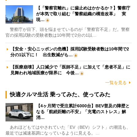
【「警察官離れ」に歯止めはかかるか？】警察庁
が本気で取り組む「警察組織の構造改革」 実
現…
警察庁が目下、頭を悩ませているのが「警察官不足」だ。警察
官の採用試験の受験者数は10年間で2分の1以…
【安全・安心ニッポンの危機】採用試験受験者数は10年間で2
分の1以下に！ 出生数減がも…
【医療崩壊】人口減少で「医師不足」に加えて「患者不足」に
見舞われ地域医療が限界に 今後…
一覧を見る
快適クルマ生活 乗ってみた、使ってみた
【4ヶ月間で受注累計6000台】BEV普及の障壁と
なる「航続距離の不安」「充電のストレス」解
消…
あれほどもてはやされていた「EV（BEV）シフト」の潮流も、
最近では減速基調になっているように見える。…