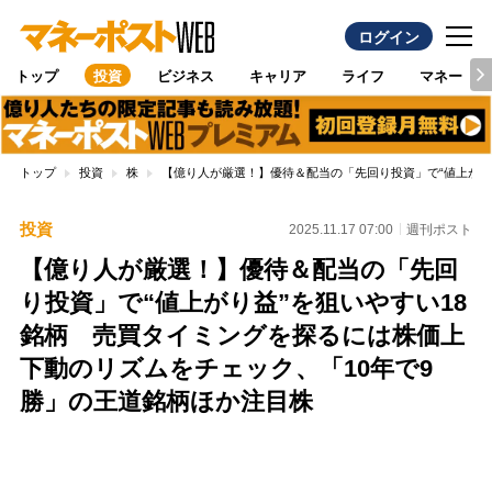
ログイン
トップ
投資
ビジネス
キャリア
ライフ
マネー
トップ
投資
株
【億り人が厳選！】優待＆配当の「先回り投資」で“値上がり
投資
2025.11.17 07:00
週刊ポスト
【億り人が厳選！】優待＆配当の「先回
り投資」で“値上がり益”を狙いやすい18
銘柄 売買タイミングを探るには株価上
下動のリズムをチェック、「10年で9
勝」の王道銘柄ほか注目株
Loaded
:
100.00%
/
Unmute