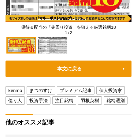
優待＆配当の「先回り投資」を狙える厳選銘柄18
1
/
2
本文に戻る
kenmo
まつのすけ
プレミアム記事
個人投資家
億り人
投資手法
注目銘柄
羽根英樹
銘柄選別
他のオススメ記事