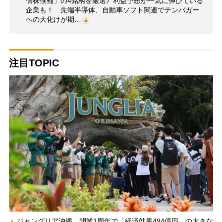
倍株候補」の4銘柄を厳選》利益予想が一気に伸びている
企業も！ 先端半導体、自動車ソフト関連でテンバガー
への大化けが期…
注目TOPIC
ジャングリア沖縄、開業1周年で「経済効果494億円」の大きな