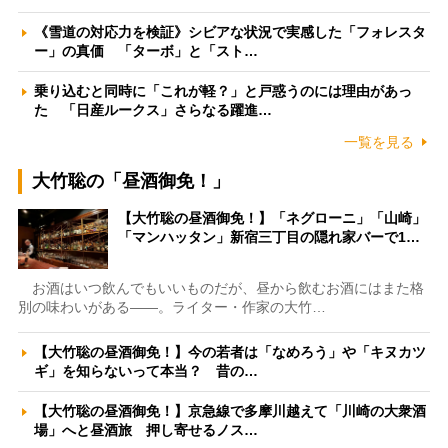
《雪道の対応力を検証》シビアな状況で実感した「フォレスタ
ー」の真価 「ターボ」と「スト…
乗り込むと同時に「これが軽？」と戸惑うのには理由があっ
た 「日産ルークス」さらなる躍進…
一覧を見る
大竹聡の「昼酒御免！」
【大竹聡の昼酒御免！】「ネグローニ」「山崎」
「マンハッタン」新宿三丁目の隠れ家バーで1…
お酒はいつ飲んでもいいものだが、昼から飲むお酒にはまた格
別の味わいがある――。ライター・作家の大竹…
【大竹聡の昼酒御免！】今の若者は「なめろう」や「キヌカツ
ギ」を知らないって本当？ 昔の…
【大竹聡の昼酒御免！】京急線で多摩川越えて「川崎の大衆酒
場」へと昼酒旅 押し寄せるノス…