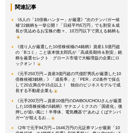
関連記事
《6人の「10倍株ハンター」が厳選》“次のテンバガー候
補”22銘柄を一挙公開！「日経平均5万円」でも割安＆成
長が見込めるお宝株の数々、10万円以下で買える銘柄も
《億り人が厳選した10倍株候補の4銘柄》資産1.5億円超
の「Bコミ」こと坂本慎太郎氏が「高成長期待＆割安」銘
柄を厳選セレクト グロース市場で大幅増益の企業にロ
ックオン！
《元手250万円→資産3億円超の弐億貯男氏が厳選した10
倍株候補3銘柄」》「成長率」と「PER」の2条件で採点
して20点満点中15点以上！ 独自のビジネスモデルで成
長する不動産企業も
《元手200万円→資産10億円のDAIBOUCHOUさんが厳選
した10倍株候補の5銘柄》サナエノミクスの「国産化」後
押しが追い風に！半導体、電気機器で“あわよくばテンバ
ガー”が狙えるお…
《2年で元手94万円→1646万円の元証券マンが最新「10