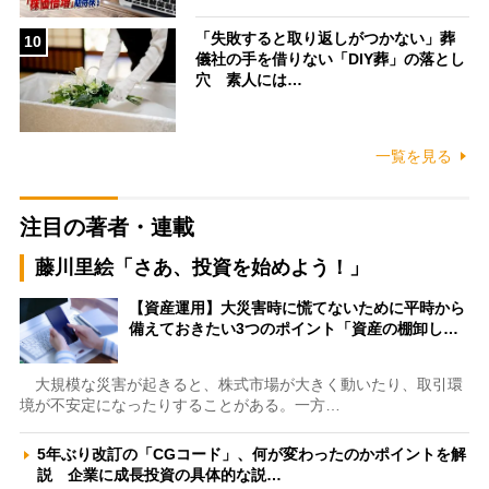
「失敗すると取り返しがつかない」葬
10
儀社の手を借りない「DIY葬」の落とし
穴 素人には…
一覧を見る
注目の著者・連載
藤川里絵「さあ、投資を始めよう！」
【資産運用】大災害時に慌てないために平時から
備えておきたい3つのポイント「資産の棚卸し…
大規模な災害が起きると、株式市場が大きく動いたり、取引環
境が不安定になったりすることがある。一方…
5年ぶり改訂の「CGコード」、何が変わったのかポイントを解
説 企業に成長投資の具体的な説…