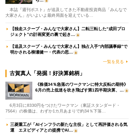
ら…
本誌『週刊ポスト』が追及してきた不動産投資商品「みんなで
大家さん」がいよいよ最終局面を迎えている…
【独走スクープ・みんなで大家さん】二転三転した“成田プロ
ジェクト”の計画変更の裏で起き…
【追及スクープ・みんなで大家さん】独占入手“内部議事録”で
明かされる柳瀬健一・代表の思…
一覧を見る
古賀真人「発掘！好決算銘柄」
《株価34％急落のワークマンに特大反転の期待》
6月の売上低迷を吹き飛ばす第1四半期決算、…
6月3日に8330円をつけたワークマン（東証スタンダード・
7564）の株価は、わずか1カ月あまりで約34％下落…
三菱重工が「AIインフラの新たな主役」として再評価される気
運 エヌビディアとの提携でAI…