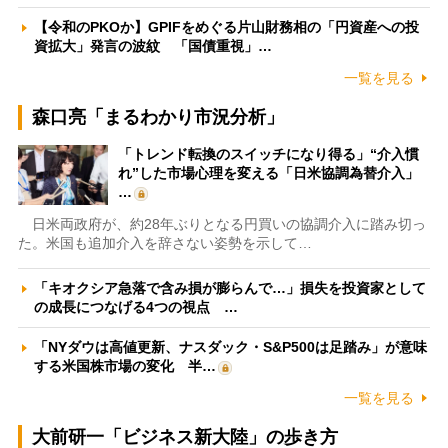
【令和のPKOか】GPIFをめぐる片山財務相の「円資産への投
資拡大」発言の波紋 「国債重視」…
一覧を見る
森口亮「まるわかり市況分析」
「トレンド転換のスイッチになり得る」“介入慣
れ”した市場心理を変える「日米協調為替介入」
…
日米両政府が、約28年ぶりとなる円買いの協調介入に踏み切っ
た。米国も追加介入を辞さない姿勢を示して…
「キオクシア急落で含み損が膨らんで…」損失を投資家として
の成長につなげる4つの視点 …
「NYダウは高値更新、ナスダック・S&P500は足踏み」が意味
する米国株市場の変化 半…
一覧を見る
大前研一「ビジネス新大陸」の歩き方