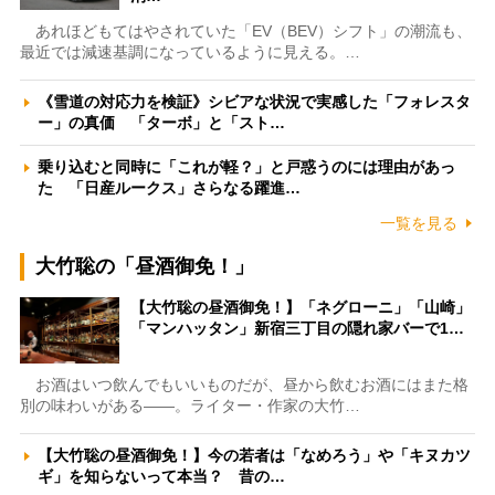
あれほどもてはやされていた「EV（BEV）シフト」の潮流も、
最近では減速基調になっているように見える。…
《雪道の対応力を検証》シビアな状況で実感した「フォレスタ
ー」の真価 「ターボ」と「スト…
乗り込むと同時に「これが軽？」と戸惑うのには理由があっ
た 「日産ルークス」さらなる躍進…
一覧を見る
大竹聡の「昼酒御免！」
【大竹聡の昼酒御免！】「ネグローニ」「山崎」
「マンハッタン」新宿三丁目の隠れ家バーで1…
お酒はいつ飲んでもいいものだが、昼から飲むお酒にはまた格
別の味わいがある――。ライター・作家の大竹…
【大竹聡の昼酒御免！】今の若者は「なめろう」や「キヌカツ
ギ」を知らないって本当？ 昔の…