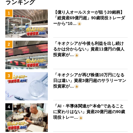
ランキング
【億り人オールスターが狙う20銘柄】
1
「総資産69億円超」90歳現役トレーダ
ーから“10…
「キオクシアが今後も利益を出し続け
2
るかは分からない」資産11億円の個人
投資家が…
「キオクシアが再び株価10万円になる
3
日は遠い」資産3億円超のサラリーマン
投資家が…
「AI・半導体関連が“本命”であること
4
に変わりはない」資産20億円超の90歳
現役トレー…