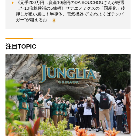
《元手200万円→資産10億円のDAIBOUCHOUさんが厳選
した10倍株候補の5銘柄》サナエノミクスの「国産化」後
押しが追い風に！半導体、電気機器で“あわよくばテンバ
ガー”が狙えるお…
注目TOPIC