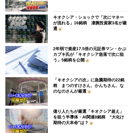
キオクシア・ショックで「次にマネー
が流れる」16銘柄 凄腕投資家3名が厳
選
2年弱で資産17.5倍の元証券マン・かぶ
カブキ氏が「キオクシア急落で次に狙
う」5銘柄を公開
「キオクシアの次」に急騰期待の22銘
柄 まつのすけさん、かんちさん、な
のなのさんが厳選
億り人たちが厳選「キオクシア超え」
を狙う半導体・AI関連8銘柄 “大化け
期待の大本命”は？