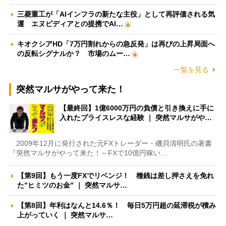
三菱重工が「AIインフラの新たな主役」として再評価される気
運 エヌビディアとの提携でAI…
キオクシアHD「7万円割れからの急反発」は再びの上昇局面へ
の反転シグナルか？ 市場のムー…
一覧を見る
突然マルサがやって来た！
【最終回】1億6000万円の負債と引き換えに手に
入れたプライスレスな経験 ｜ 突然マルサがや…
2009年12月に発行された元FXトレーダー・磯貝清明氏の著書
『突然マルサがやって来た！～FXで10億円稼い…
【第9回】もう一度FXでリベンジ！ 種銭は差し押さえを免れ
た”ヒミツのお金” ｜ 突然マルサ…
【第8回】年利はなんと14.6％！ 毎日5万円超の延滞税が積み
上がっていく ｜ 突然マルサ…