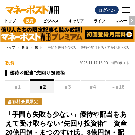
ログイン
トップ
投資
ビジネス
キャリア
ライフ
マネー
トップ
投資
株
「手間も失敗も少ない」優待や配当をあえて受け取らない“先回
投資
2025.11.17 16:00
週刊ポスト
優待＆配当“先回り投資術”
1
2
3
4
16
＃
＃
＃
＃
～
＃
有料会員限定
「手間も失敗も少ない」優待や配当をあ
えて受け取らない“先回り投資術” 資産
20億円超・まつのすけ氏、8億円超・配