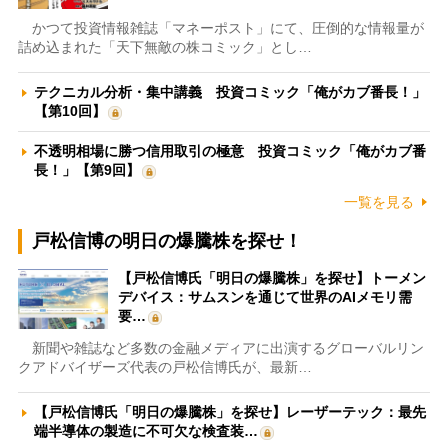
かつて投資情報雑誌「マネーポスト」にて、圧倒的な情報量が
詰め込まれた「天下無敵の株コミック」とし…
テクニカル分析・集中講義 投資コミック「俺がカブ番長！」
【第10回】
不透明相場に勝つ信用取引の極意 投資コミック「俺がカブ番
長！」【第9回】
一覧を見る
戸松信博の明日の爆騰株を探せ！
【戸松信博氏「明日の爆騰株」を探せ】トーメン
デバイス：サムスンを通じて世界のAIメモリ需
要…
新聞や雑誌など多数の金融メディアに出演するグローバルリン
クアドバイザーズ代表の戸松信博氏が、最新…
【戸松信博氏「明日の爆騰株」を探せ】レーザーテック：最先
端半導体の製造に不可欠な検査装…