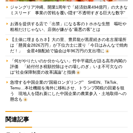
ジャングリア沖縄、開業1周年で「経済効果494億円」の大きな
ミスリード 事業の苦戦を覆い隠す“不透明すぎる巨大な数字”
お酒を提供する店で「出禁」になる客のトホホな生態 嘔吐や
粗相だけじゃない、店側が嫌がる“最悪の客”とは
【土俵に埋まるカネ】大の里、豊昇龍が黒星続きの名古屋場所
は「懸賞金2826万円」が下位力士に渡り「今日はみんなで焼肉
だ！」 金星4個配給で協会は年96万円の支出増に
「何がやりたいのか分からない」竹中平蔵氏が語る高市内閣の
評価 「給付付き税額控除はその場しのぎ」いま不可欠なの
は“社会保障制度の改革議論”と指摘
急増する中国企業の“国籍ロンダリング” SHEIN、TikTok、
Temu…本社機能を海外に移転させ、トランプ関税の回避を狙
う 現地人を隠れ蓑にした中国企業の農業参入・土地取得への
懸念も
関連記事