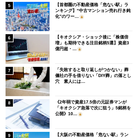
【首都圏の不動産価格「危ない駅」ラ
5
ンキング】“中古マンション売れ行き鈍
化”のワー…
【キオクシア・ショック後に「株価倍
6
増」も期待できる注目銘柄5選】資産3
億円超・…
「失敗すると取り返しがつかない」葬
7
儀社の手を借りない「DIY葬」の落とし
穴 素人には…
《2年弱で資産17.5倍の元証券マンが
8
「キオクシア急落で次に狙う」5銘柄を
公開》10…
【大阪の不動産価格「危ない駅」ラン
9