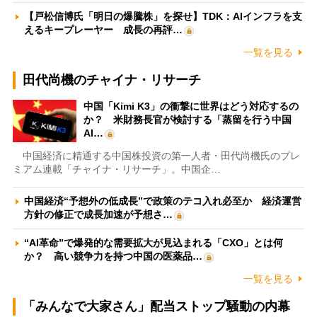
【戸松信博氏「明日の爆騰株」を探せ】TDK：AIインフラを支
えるキープレーヤー 成長の再評…
一覧を見る
田代尚機のチャイナ・リサーチ
中国「Kimi K3」の衝撃に世界はどう対応するの
か？ 米財務長官が検討する「蒸留を行う中国
AI…
中国経済に精通する中国株投資の第一人者・田代尚機氏のプレ
ミアム連載「チャイナ・リサーチ」。中国企…
中国経済“予想外の低成長”で政策のテコ入れ必至か 経済運営
方針の修正で成長加速が予想さ…
“AI革命”で爆発的な需要拡大が見込まれる「CXO」とは何
か？ 高い競争力を持つ中国の医薬品…
一覧を見る
「みんなで大家さん」配当ストップ騒動の内幕