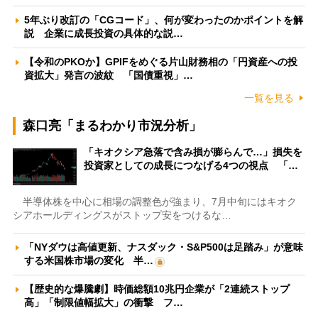
5年ぶり改訂の「CGコード」、何が変わったのかポイントを解
説 企業に成長投資の具体的な説…
【令和のPKOか】GPIFをめぐる片山財務相の「円資産への投
資拡大」発言の波紋 「国債重視」…
一覧を見る
森口亮「まるわかり市況分析」
「キオクシア急落で含み損が膨らんで…」損失を
投資家としての成長につなげる4つの視点 「…
半導体株を中心に相場の調整色が強まり、7月中旬にはキオク
シアホールディングスがストップ安をつけるな…
「NYダウは高値更新、ナスダック・S&P500は足踏み」が意味
する米国株市場の変化 半…
【歴史的な爆騰劇】時価総額10兆円企業が「2連続ストップ
高」「制限値幅拡大」の衝撃 フ…