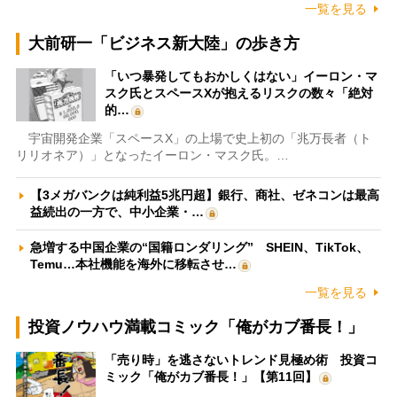
一覧を見る
大前研一「ビジネス新大陸」の歩き方
「いつ暴発してもおかしくはない」イーロン・マ
スク氏とスペースXが抱えるリスクの数々「絶対
的…
宇宙開発企業「スペースX」の上場で史上初の「兆万長者（ト
リリオネア）」となったイーロン・マスク氏。…
【3メガバンクは純利益5兆円超】銀行、商社、ゼネコンは最高
益続出の一方で、中小企業・…
急増する中国企業の“国籍ロンダリング” SHEIN、TikTok、
Temu…本社機能を海外に移転させ…
一覧を見る
投資ノウハウ満載コミック「俺がカブ番長！」
「売り時」を逃さないトレンド見極め術 投資コ
ミック「俺がカブ番長！」【第11回】