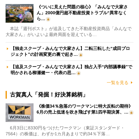
《ついに見えた問題の核心》「みんなで大家さ
ん」2000億円超不動産投資トラブル“異常なく
ら…
本誌『週刊ポスト』が追及してきた不動産投資商品「みんなで
大家さん」がいよいよ最終局面を迎えている…
【独走スクープ・みんなで大家さん】二転三転した“成田プロ
ジェクト”の計画変更の裏で起き…
【追及スクープ・みんなで大家さん】独占入手“内部議事録”で
明かされる柳瀬健一・代表の思…
一覧を見る
古賀真人「発掘！好決算銘柄」
《株価34％急落のワークマンに特大反転の期待》
6月の売上低迷を吹き飛ばす第1四半期決算、…
6月3日に8330円をつけたワークマン（東証スタンダード・
7564）の株価は、わずか1カ月あまりで約34％下落…