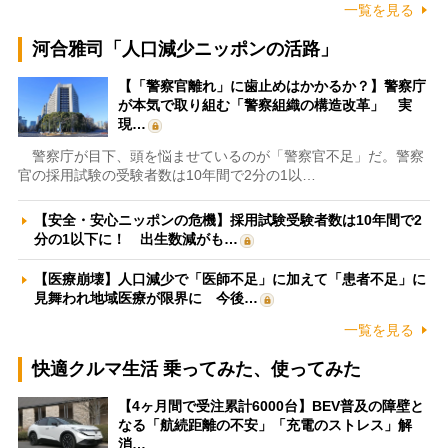
一覧を見る
河合雅司「人口減少ニッポンの活路」
【「警察官離れ」に歯止めはかかるか？】警察庁
が本気で取り組む「警察組織の構造改革」 実
現…
警察庁が目下、頭を悩ませているのが「警察官不足」だ。警察
官の採用試験の受験者数は10年間で2分の1以…
【安全・安心ニッポンの危機】採用試験受験者数は10年間で2
分の1以下に！ 出生数減がも…
【医療崩壊】人口減少で「医師不足」に加えて「患者不足」に
見舞われ地域医療が限界に 今後…
一覧を見る
快適クルマ生活 乗ってみた、使ってみた
【4ヶ月間で受注累計6000台】BEV普及の障壁と
なる「航続距離の不安」「充電のストレス」解
消…