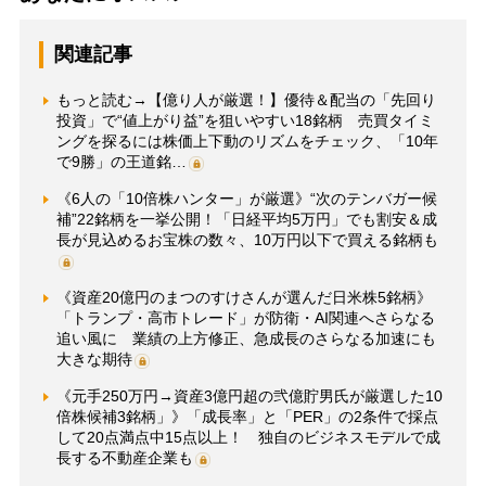
関連記事
もっと読む→【億り人が厳選！】優待＆配当の「先回り
投資」で“値上がり益”を狙いやすい18銘柄 売買タイミ
ングを探るには株価上下動のリズムをチェック、「10年
で9勝」の王道銘…
《6人の「10倍株ハンター」が厳選》“次のテンバガー候
補”22銘柄を一挙公開！「日経平均5万円」でも割安＆成
長が見込めるお宝株の数々、10万円以下で買える銘柄も
《資産20億円のまつのすけさんが選んだ日米株5銘柄》
「トランプ・高市トレード」が防衛・AI関連へさらなる
追い風に 業績の上方修正、急成長のさらなる加速にも
大きな期待
《元手250万円→資産3億円超の弐億貯男氏が厳選した10
倍株候補3銘柄」》「成長率」と「PER」の2条件で採点
して20点満点中15点以上！ 独自のビジネスモデルで成
長する不動産企業も