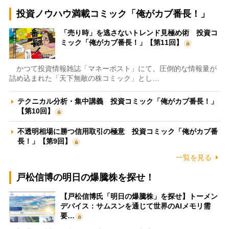
投資ノウハウ満載コミック「俺がカブ番長！」
「売り時」を逃さないトレンド見極め術 投資コ
ミック「俺がカブ番長！」【第11回】
かつて投資情報雑誌「マネーポスト」にて、圧倒的な情報量が
詰め込まれた「天下無敵の株コミック」とし…
テクニカル分析・集中講義 投資コミック「俺がカブ番長！」
【第10回】
不透明相場に勝つ信用取引の極意 投資コミック「俺がカブ番
長！」【第9回】
一覧を見る
戸松信博の明日の爆騰株を探せ！
【戸松信博氏「明日の爆騰株」を探せ】トーメン
デバイス：サムスンを通じて世界のAIメモリ需
要…