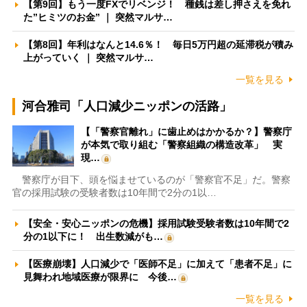
【第9回】もう一度FXでリベンジ！ 種銭は差し押さえを免れ
た”ヒミツのお金” ｜ 突然マルサ…
【第8回】年利はなんと14.6％！ 毎日5万円超の延滞税が積み
上がっていく ｜ 突然マルサ…
一覧を見る
河合雅司「人口減少ニッポンの活路」
【「警察官離れ」に歯止めはかかるか？】警察庁
が本気で取り組む「警察組織の構造改革」 実
現…
警察庁が目下、頭を悩ませているのが「警察官不足」だ。警察
官の採用試験の受験者数は10年間で2分の1以…
【安全・安心ニッポンの危機】採用試験受験者数は10年間で2
分の1以下に！ 出生数減がも…
【医療崩壊】人口減少で「医師不足」に加えて「患者不足」に
見舞われ地域医療が限界に 今後…
一覧を見る