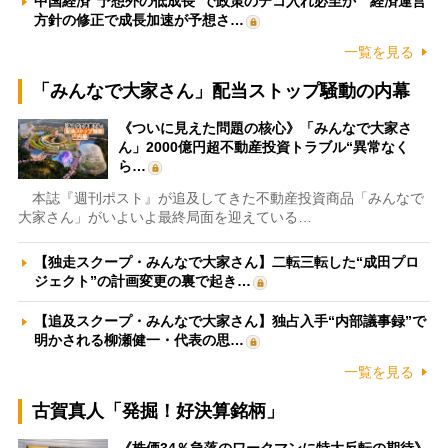
中国経済“予想外の低成長”で政策のテコ入れ必至か 経済運営
方針の修正で成長加速が予想さ…
一覧を見る
「みんなで大家さん」配当ストップ騒動の内幕
《ついに見えた問題の核心》「みんなで大家さ
ん」2000億円超不動産投資トラブル“異常なく
ら…
本誌『週刊ポスト』が追及してきた不動産投資商品「みんなで
大家さん」がいよいよ最終局面を迎えている…
【独走スクープ・みんなで大家さん】二転三転した“成田プロ
ジェクト”の計画変更の裏で起き…
【追及スクープ・みんなで大家さん】独占入手“内部議事録”で
明かされる柳瀬健一・代表の思…
一覧を見る
古賀真人「発掘！好決算銘柄」
《株価34％急落のワークマンに特大反転の期待》