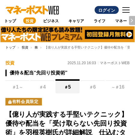
ログイン
トップ
投資
ビジネス
キャリア
ライフ
マネー
トップ
投資
株
【億り人が実践する手堅いテクニック】優待や配当を「受け
投資
2025.11.20 16:03
マネーポストWEB
優待＆配当“先回り投資術”
1
4
5
6
16
＃
～
＃
＃
＃
～
＃
有料会員限定
【億り人が実践する手堅いテクニック】
優待や配当を「受け取らない先回り投資
術」を羽根英樹氏が詳細解説 仕込むタ