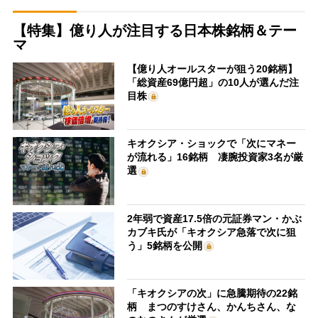
【特集】億り人が注目する日本株銘柄＆テー
マ
【億り人オールスターが狙う20銘柄】
「総資産69億円超」の10人が選んだ注
目株
キオクシア・ショックで「次にマネー
が流れる」16銘柄 凄腕投資家3名が厳
選
2年弱で資産17.5倍の元証券マン・かぶ
カブキ氏が「キオクシア急落で次に狙
う」5銘柄を公開
「キオクシアの次」に急騰期待の22銘
柄 まつのすけさん、かんちさん、な