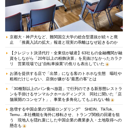
京都大・神戸大など、難関国立大学の総合型選抜が続々と廃
止 「推薦入試の拡大」報道と現実の乖離はなぜ起きるのか
【クレジット決済代行・全東信が破産】63社もの金融機関が融
資をしながら「20年以上の粉飾決算」を見抜けなかったカラク
リ 営業現場では“自転車操業”の焦りも表出していた
お酒を提供する店で「出禁」になる客のトホホな生態 嘔吐や
粗相だけじゃない、店側が嫌がる“最悪の客”とは
「30種類以上のパン食べ放題」で行列のできる新形態レストラ
ンを手掛けるサンマルクホールディングス 同社に聞いた「店
舗展開のコンセプト」、事業を多角化してもぶれない軸
急増する中国企業の“国籍ロンダリング” SHEIN、TikTok、
Temu…本社機能を海外に移転させ、トランプ関税の回避を狙
う 現地人を隠れ蓑にした中国企業の農業参入・土地取得への
懸念も