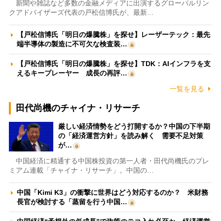
新聞や雑誌など多数の金融メディアに出演するグローバルリン
クアドバイザーズ代表の戸松信博氏が、最新…
【戸松信博氏「明日の爆騰株」を探せ】レーザーテック：最先
端半導体の製造に不可欠な検査装…
【戸松信博氏「明日の爆騰株」を探せ】TDK：AIインフラを支
えるキープレーヤー 成長の再評…
一覧を見る
田代尚機のチャイナ・リサーチ
厳しい経済情勢をどう打開するか？中国の下半期
の「経済運営方針」を読み解く 需要不足対策
が…
中国経済に精通する中国株投資の第一人者・田代尚機氏のプレ
ミアム連載「チャイナ・リサーチ」。中国の…
中国「Kimi K3」の衝撃に世界はどう対応するのか？ 米財務
長官が検討する「蒸留を行う中国…