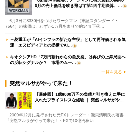
6月の売上低迷を吹き飛ばす第1四半期決算、…
6月3日に8330円をつけたワークマン（東証スタンダード・
7564）の株価は、わずか1カ月あまりで約34％下落…
三菱重工が「AIインフラの新たな主役」として再評価される気
運 エヌビディアとの提携でAI…
キオクシアHD「7万円割れからの急反発」は再びの上昇局面へ
の反転シグナルか？ 市場のムー…
一覧を見る
突然マルサがやって来た！
【最終回】1億6000万円の負債と引き換えに手に
入れたプライスレスな経験 ｜ 突然マルサがや…
2009年12月に発行された元FXトレーダー・磯貝清明氏の著書
『突然マルサがやって来た！～FXで10億円稼い…