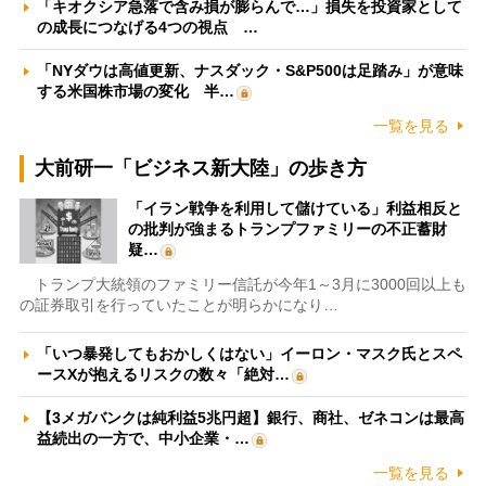
「キオクシア急落で含み損が膨らんで…」損失を投資家として
の成長につなげる4つの視点 …
「NYダウは高値更新、ナスダック・S&P500は足踏み」が意味
する米国株市場の変化 半…
一覧を見る
大前研一「ビジネス新大陸」の歩き方
「イラン戦争を利用して儲けている」利益相反と
の批判が強まるトランプファミリーの不正蓄財
疑…
トランプ大統領のファミリー信託が今年1～3月に3000回以上も
の証券取引を行っていたことが明らかになり…
「いつ暴発してもおかしくはない」イーロン・マスク氏とスペ
ースXが抱えるリスクの数々「絶対…
【3メガバンクは純利益5兆円超】銀行、商社、ゼネコンは最高
益続出の一方で、中小企業・…
一覧を見る