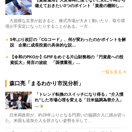
備えておきたい3つのポイント「資産の棚卸し…
大規模な災害が起きると、株式市場が大きく動いたり、取引環
境が不安定になったりすることがある。一方…
5年ぶり改訂の「CGコード」、何が変わったのかポイントを解
説 企業に成長投資の具体的な説…
【令和のPKOか】GPIFをめぐる片山財務相の「円資産への投
資拡大」発言の波紋 「国債重視」…
一覧を見る
森口亮「まるわかり市況分析」
「トレンド転換のスイッチになり得る」“介入慣
れ”した市場心理を変える「日米協調為替介入」
…
日米両政府が、約28年ぶりとなる円買いの協調介入に踏み切っ
た。米国も追加介入を辞さない姿勢を示して…