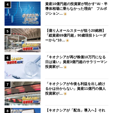
資産10億円超の投資家が明かす“AI・半
4
導体相場に乗らなかった理由” フルポ
ジション…
【億り人オールスターが狙う20銘柄】
5
「総資産69億円超」90歳現役トレーダ
ーから“10…
「キオクシアが再び株価10万円になる
6
日は遠い」資産3億円超のサラリーマン
投資家が…
「キオクシアが今後も利益を出し続け
7
るかは分からない」資産11億円の個人
投資家が…
【キオクシアが「配当」導入へ】それ
8