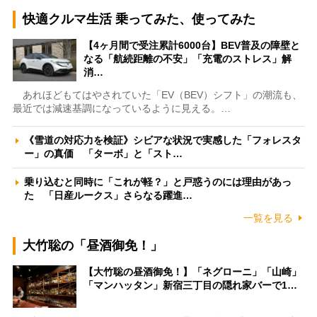
快適クルマ生活 乗ってみた、使ってみた
【4ヶ月間で受注累計6000台】BEV普及の障壁と
なる「航続距離の不安」「充電のストレス」解
消…
あれほどもてはやされていた「EV（BEV）シフト」の潮流も、
最近では減速基調になっているように見える。…
《雪道の対応力を検証》シビアな状況で実感した「フォレスタ
ー」の真価 「ターボ」と「スト…
乗り込むと同時に「これが軽？」と戸惑うのには理由があっ
た 「日産ルークス」さらなる躍進…
一覧を見る
大竹聡の「昼酒御免！」
【大竹聡の昼酒御免！】「ネグローニ」「山崎」
「マンハッタン」新宿三丁目の隠れ家バーで1…