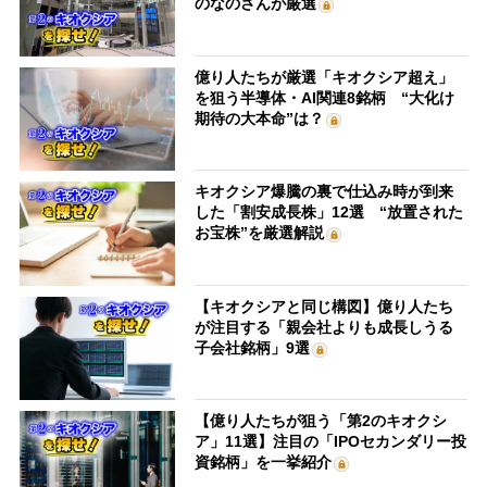
のなのさんが厳選
億り人たちが厳選「キオクシア超え」
を狙う半導体・AI関連8銘柄 “大化け
期待の大本命”は？
キオクシア爆騰の裏で仕込み時が到来
した「割安成長株」12選 “放置された
お宝株”を厳選解説
【キオクシアと同じ構図】億り人たち
が注目する「親会社よりも成長しうる
子会社銘柄」9選
【億り人たちが狙う「第2のキオクシ
ア」11選】注目の「IPOセカンダリー投
資銘柄」を一挙紹介