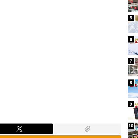
Loaded
:
100.00%
5
6
7
8
9
10