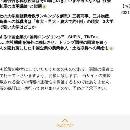
「給付付き税額控除はその場しのぎ」いま不可欠なのは“社会
【お
制度の改革議論”と指摘
202
社の大学別就職者数ランキングを解剖》三菱商事、三井物産、
商事への就職者は「東大・早大・慶大で約6割」の現実 3大学
で強い大学はどこか
する中国企業の“国籍ロンダリング” SHEIN、TikTok、
mu…本社機能を海外に移転させ、トランプ関税の回避を狙う
人を隠れ蓑にした中国企業の農業参入・土地取得への懸念も
も投資の参考にしていただくためのものであり、実際の投資に
て行って下さいますよう、お願い致します。 当サイトの掲載
載される全ての情報の正確性を保証するものではありません。
等の保証は一切行っておりませんので、予めご了承下さい。
PAGE TOP