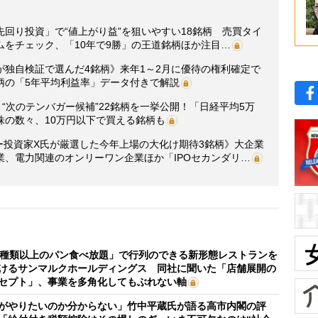
回り投資」で“値上がり益”を狙いやすい18銘柄 売買タイ
をチェック、「10年で9勝」の王道銘柄ほか注目…
が独自検証で選んだ4銘柄》来年1～2月に優待の権利確定で
柄の「5年平均利益率」データ付きで解説
“次のテンバガー候補”22銘柄を一挙公開！「日経平均5万
株の数々、10万円以下で買える銘柄も
ガー投資家X氏が厳選した今年上場の大化け期待3銘柄》大企業
、電力関連のオンリーワン企業ほか「IPOセカンダリ…
0種類以上のパン食べ放題」で行列のできる新形態レストランを
けるサンマルクホールディングス 同社に聞いた「店舗展開の
セプト」、事業を多角化してもぶれない軸
がやりたいのか分からない」竹中平蔵氏が語る高市内閣の評