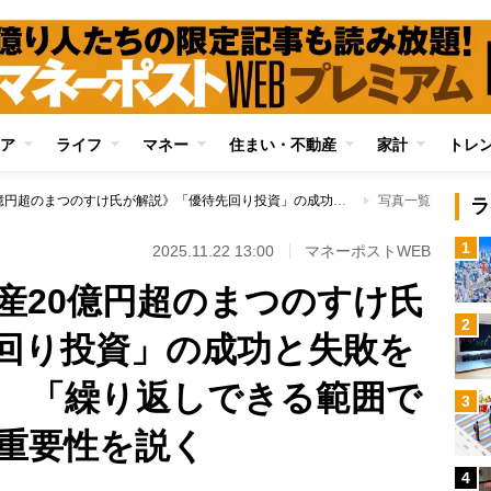
ア
ライフ
マネー
住まい・不動産
家計
トレ
《元手40万円→資産20億円超のまつのすけ氏が解説》「優待先回り投資」の成功と失敗を分けるものは何か 「繰り返しできる範囲で投資する」ことの重要性を説く
写真一覧
ラ
1
2025.11.22 13:00
マネーポストWEB
資産20億円超のまつのすけ氏
2
回り投資」の成功と失敗を
 「繰り返しできる範囲で
3
重要性を説く
4