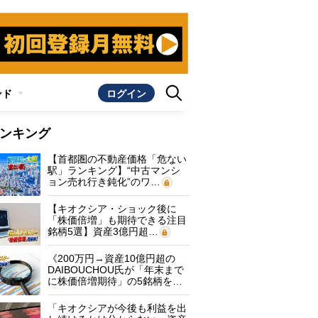
ンド
ログイン
ンキング
【首都圏の不動産価格「危ない
駅」ランキング】“中古マンシ
ョン売れ行き鈍化”のワ…
【キオクシア・ショック後に
「株価倍増」も期待できる注目
銘柄5選】資産3億円超…
《200万円→資産10億円超の
DAIBOUCHOU氏が「年末まで
に株価倍増期待」の5銘柄を…
「キオクシアが今後も利益を出