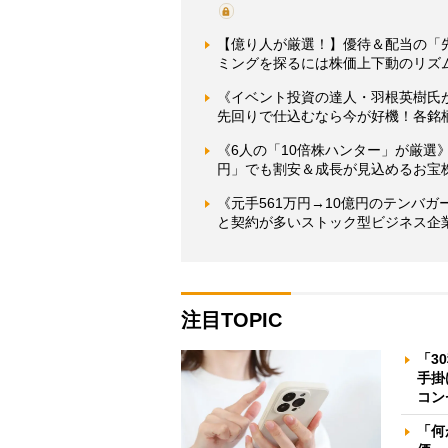
【億り人が厳選！】優待＆配当の「先
ミングを探るには株価上下動のリズム
《イベント投資の達人・羽根英樹氏
先回りで仕込むなら今が好機！各銘
《6人の「10倍株ハンター」が厳選》
円」でも割安＆成長が見込めるお宝
《元手561万円→10億円のテンバ
と契約が多いストック型ビジネス企業
注目TOPIC
「3
手掛
コン
「何