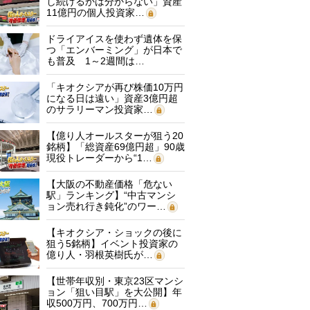
し続けるかは分からない」資産
11億円の個人投資家…
ドライアイスを使わず遺体を保
つ「エンバーミング」が日本で
も普及 1～2週間は…
「キオクシアが再び株価10万円
になる日は遠い」資産3億円超
のサラリーマン投資家…
【億り人オールスターが狙う20
銘柄】「総資産69億円超」90歳
現役トレーダーから“1…
【大阪の不動産価格「危ない
駅」ランキング】“中古マンシ
ョン売れ行き鈍化”のワー…
【キオクシア・ショックの後に
狙う5銘柄】イベント投資家の
億り人・羽根英樹氏が…
【世帯年収別・東京23区マンシ
ョン「狙い目駅」を大公開】年
収500万円、700万円…