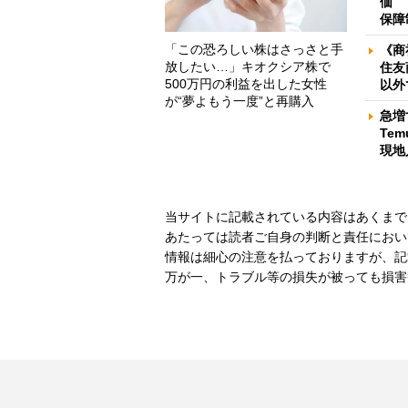
価 
保障
「この恐ろしい株はさっさと手
《商
放したい…」キオクシア株で
住友
500万円の利益を出した女性
以外
が“夢よもう一度”と再購入
急増
Te
現地
当サイトに記載されている内容はあくまで
あたっては読者ご自身の判断と責任におい
情報は細心の注意を払っておりますが、記
万が一、トラブル等の損失が被っても損害