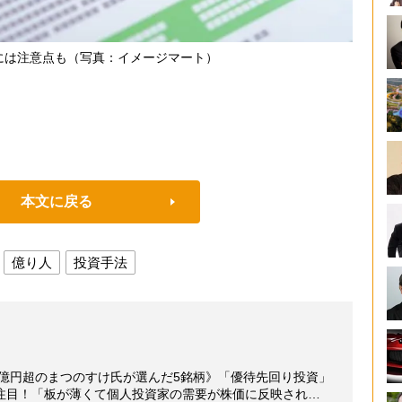
”には注意点も（写真：イメージマート）
本文に戻る
億り人
投資手法
3億円超のまつのすけ氏が選んだ5銘柄》「優待先回り投資」
注目！「板が薄くて個人投資家の需要が株価に反映され…