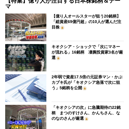
【特集】億り人が注目する日本株銘柄＆テー
マ
【億り人オールスターが狙う20銘柄】
「総資産69億円超」の10人が選んだ注
目株
キオクシア・ショックで「次にマネー
が流れる」16銘柄 凄腕投資家3名が厳
選
2年弱で資産17.5倍の元証券マン・かぶ
カブキ氏が「キオクシア急落で次に狙
う」5銘柄を公開
「キオクシアの次」に急騰期待の22銘
柄 まつのすけさん、かんちさん、な
のなのさんが厳選