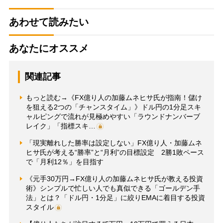
あわせて読みたい
あなたにオススメ
関連記事
もっと読む→《FX億り人の加藤ムネヒサ氏が指南！儲け
を狙える2つの「チャンスタイム」》ドル円の1分足スキ
ャルピングで流れが見極めやすい「ラウンドナンバーブ
レイク」「指標スキ…
「現実離れした勝率は設定しない」FX億り人・加藤ムネ
ヒサ氏が考える“勝率”と“月利”の目標設定 2勝1敗ペース
で「月利12％」を目指す
《元手30万円→FX億り人の加藤ムネヒサ氏が教える投資
術》シンプルで忙しい人でも真似できる「ゴールデン手
法」とは？「ドル円・1分足」に絞りEMAに着目する投資
スタイル