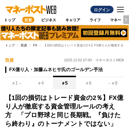
ログイン
トップ
投資
ビジネス
キャリア
ライフ
マネー
トップ
投資
FX
【1回の損切はトレード資金の2％】FX億り人が徹底する
投資
2025.12.02 07:00
マネーポストWEB
FX億り人・加藤ムネヒサ氏のゴールデン手法
1
4
5
6
8
＃
～
＃
＃
＃
～
＃
【1回の損切はトレード資金の2％】FX億
り人が徹底する資金管理ルールの考え
方 「プロ野球と同じ長期戦。『負けた
ら終わり』のトーナメントではない」