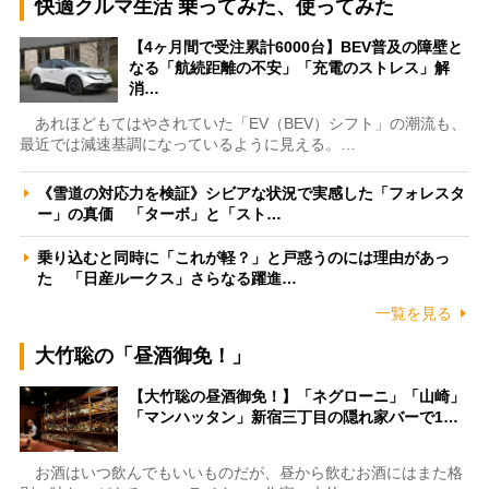
快適クルマ生活 乗ってみた、使ってみた
【4ヶ月間で受注累計6000台】BEV普及の障壁と
なる「航続距離の不安」「充電のストレス」解
消…
あれほどもてはやされていた「EV（BEV）シフト」の潮流も、
最近では減速基調になっているように見える。…
《雪道の対応力を検証》シビアな状況で実感した「フォレスタ
ー」の真価 「ターボ」と「スト…
乗り込むと同時に「これが軽？」と戸惑うのには理由があっ
た 「日産ルークス」さらなる躍進…
一覧を見る
大竹聡の「昼酒御免！」
【大竹聡の昼酒御免！】「ネグローニ」「山崎」
「マンハッタン」新宿三丁目の隠れ家バーで1…
お酒はいつ飲んでもいいものだが、昼から飲むお酒にはまた格