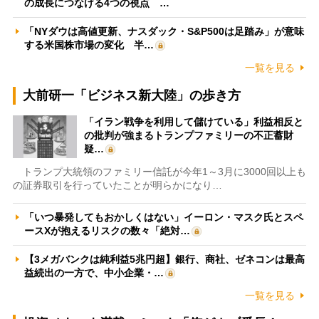
の成長につなげる4つの視点 …
「NYダウは高値更新、ナスダック・S&P500は足踏み」が意味
する米国株市場の変化 半…
一覧を見る
大前研一「ビジネス新大陸」の歩き方
「イラン戦争を利用して儲けている」利益相反と
の批判が強まるトランプファミリーの不正蓄財
疑…
トランプ大統領のファミリー信託が今年1～3月に3000回以上も
の証券取引を行っていたことが明らかになり…
「いつ暴発してもおかしくはない」イーロン・マスク氏とスペ
ースXが抱えるリスクの数々「絶対…
【3メガバンクは純利益5兆円超】銀行、商社、ゼネコンは最高
益続出の一方で、中小企業・…
一覧を見る