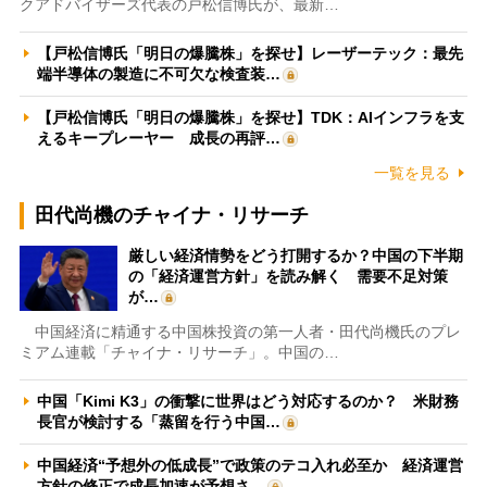
クアドバイザーズ代表の戸松信博氏が、最新…
【戸松信博氏「明日の爆騰株」を探せ】レーザーテック：最先
端半導体の製造に不可欠な検査装…
【戸松信博氏「明日の爆騰株」を探せ】TDK：AIインフラを支
えるキープレーヤー 成長の再評…
一覧を見る
田代尚機のチャイナ・リサーチ
厳しい経済情勢をどう打開するか？中国の下半期
の「経済運営方針」を読み解く 需要不足対策
が…
中国経済に精通する中国株投資の第一人者・田代尚機氏のプレ
ミアム連載「チャイナ・リサーチ」。中国の…
中国「Kimi K3」の衝撃に世界はどう対応するのか？ 米財務
長官が検討する「蒸留を行う中国…
中国経済“予想外の低成長”で政策のテコ入れ必至か 経済運営
方針の修正で成長加速が予想さ…