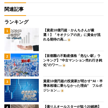
関連記事
ランキング
【資産10億円超・かんちさんが厳
1
選！】「キオクシアの次」に資金が流
れる期待の高…
【首都圏の不動産価格「危ない駅」ラ
2
ンキング】“中古マンション売れ行き鈍
化”のワー…
資産10億円超の投資家が明かす“AI・半
3
導体相場に乗らなかった理由” フルポ
ジション…
【億り人オールスターが狙う20銘柄】
4