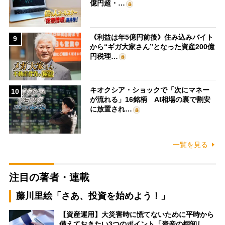
億円超・…
《利益は年5億円前後》住み込みバイト
9
から“ギガ大家さん”となった資産200億
円税理…
キオクシア・ショックで「次にマネー
10
が流れる」16銘柄 AI相場の裏で割安
に放置され…
一覧を見る
注目の著者・連載
藤川里絵「さあ、投資を始めよう！」
【資産運用】大災害時に慌てないために平時から
備えておきたい3つのポイント「資産の棚卸し…