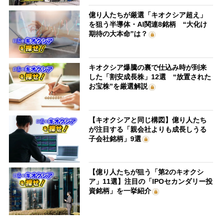
億り人たちが厳選「キオクシア超え」
を狙う半導体・AI関連8銘柄 “大化け
期待の大本命”は？
キオクシア爆騰の裏で仕込み時が到来
した「割安成長株」12選 “放置された
お宝株”を厳選解説
【キオクシアと同じ構図】億り人たち
が注目する「親会社よりも成長しうる
子会社銘柄」9選
【億り人たちが狙う「第2のキオクシ
ア」11選】注目の「IPOセカンダリー投
資銘柄」を一挙紹介