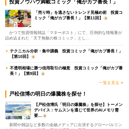
投資ノウハウ満載コミック「俺がカブ番長！」
「売り時」を逃さないトレンド見極め術 投資コ
ミック「俺がカブ番長！」【第11回】
かつて投資情報雑誌「マネーポスト」にて、圧倒的な情報量が
詰め込まれた「天下無敵の株コミック」とし…
テクニカル分析・集中講義 投資コミック「俺がカブ番長！」
【第10回】
不透明相場に勝つ信用取引の極意 投資コミック「俺がカブ番
長！」【第9回】
一覧を見る
戸松信博の明日の爆騰株を探せ！
【戸松信博氏「明日の爆騰株」を探せ】トーメン
デバイス：サムスンを通じて世界のAIメモリ需
要…
新聞や雑誌など多数の金融メディアに出演するグローバルリン