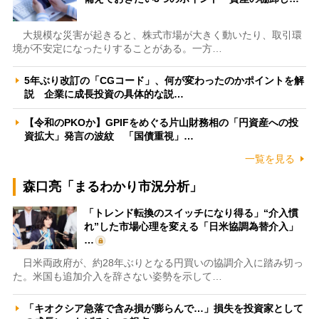
大規模な災害が起きると、株式市場が大きく動いたり、取引環
境が不安定になったりすることがある。一方…
5年ぶり改訂の「CGコード」、何が変わったのかポイントを解
説 企業に成長投資の具体的な説…
【令和のPKOか】GPIFをめぐる片山財務相の「円資産への投
資拡大」発言の波紋 「国債重視」…
一覧を見る
森口亮「まるわかり市況分析」
「トレンド転換のスイッチになり得る」“介入慣
れ”した市場心理を変える「日米協調為替介入」
…
日米両政府が、約28年ぶりとなる円買いの協調介入に踏み切っ
た。米国も追加介入を辞さない姿勢を示して…
「キオクシア急落で含み損が膨らんで…」損失を投資家として