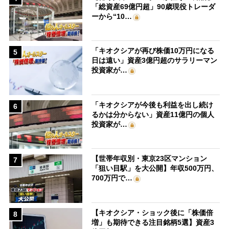
「総資産69億円超」90歳現役トレーダ
ーから“10…
「キオクシアが再び株価10万円になる
5
日は遠い」資産3億円超のサラリーマン
投資家が…
「キオクシアが今後も利益を出し続け
6
るかは分からない」資産11億円の個人
投資家が…
【世帯年収別・東京23区マンション
7
「狙い目駅」を大公開】年収500万円、
700万円で…
【キオクシア・ショック後に「株価倍
8
増」も期待できる注目銘柄5選】資産3