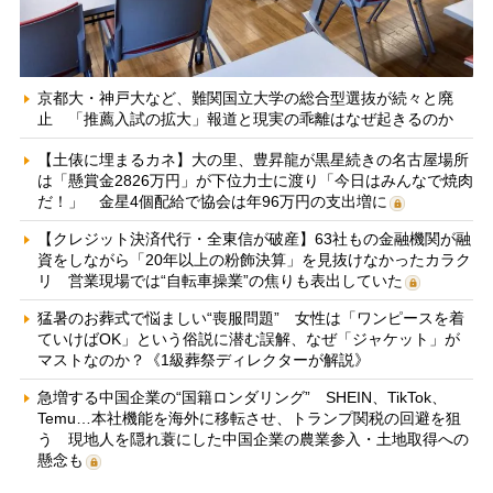
京都大・神戸大など、難関国立大学の総合型選抜が続々と廃
止 「推薦入試の拡大」報道と現実の乖離はなぜ起きるのか
【土俵に埋まるカネ】大の里、豊昇龍が黒星続きの名古屋場所
は「懸賞金2826万円」が下位力士に渡り「今日はみんなで焼肉
だ！」 金星4個配給で協会は年96万円の支出増に
【クレジット決済代行・全東信が破産】63社もの金融機関が融
資をしながら「20年以上の粉飾決算」を見抜けなかったカラク
リ 営業現場では“自転車操業”の焦りも表出していた
猛暑のお葬式で悩ましい“喪服問題” 女性は「ワンピースを着
ていけばOK」という俗説に潜む誤解、なぜ「ジャケット」が
マストなのか？《1級葬祭ディレクターが解説》
急増する中国企業の“国籍ロンダリング” SHEIN、TikTok、
Temu…本社機能を海外に移転させ、トランプ関税の回避を狙
う 現地人を隠れ蓑にした中国企業の農業参入・土地取得への
懸念も