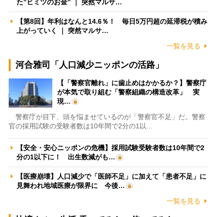
た”ヒミツのお金” ｜ 突然マルサ…
【第8回】年利はなんと14.6％！ 毎日5万円超の延滞税が積み
上がっていく ｜ 突然マルサ…
一覧を見る
河合雅司「人口減少ニッポンの活路」
【「警察官離れ」に歯止めはかかるか？】警察庁
が本気で取り組む「警察組織の構造改革」 実
現…
警察庁が目下、頭を悩ませているのが「警察官不足」だ。警察
官の採用試験の受験者数は10年間で2分の1以…
【安全・安心ニッポンの危機】採用試験受験者数は10年間で2
分の1以下に！ 出生数減がも…
【医療崩壊】人口減少で「医師不足」に加えて「患者不足」に
見舞われ地域医療が限界に 今後…
一覧を見る