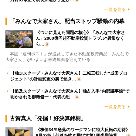
一覧を見る
「みんなで大家さん」配当ストップ騒動の内幕
《ついに見えた問題の核心》「みんなで大家さ
ん」2000億円超不動産投資トラブル“異常なく
ら…
本誌『週刊ポスト』が追及してきた不動産投資商品「みんなで
大家さん」がいよいよ最終局面を迎えている…
【独走スクープ・みんなで大家さん】二転三転した“成田プロ
ジェクト”の計画変更の裏で起き…
【追及スクープ・みんなで大家さん】独占入手“内部議事録”で
明かされる柳瀬健一・代表の思…
一覧を見る
古賀真人「発掘！好決算銘柄」
《株価34％急落のワークマンに特大反転の期待》
6月の売上低迷を吹き飛ばす第1四半期決算、…