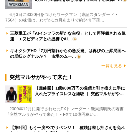
6月3日に8330円をつけたワークマン（東証スタンダード・
7564）の株価は、わずか1カ月あまりで約34％下落…
三菱重工が「AIインフラの新たな主役」として再評価される気
運 エヌビディアとの提携でAI…
キオクシアHD「7万円割れからの急反発」は再びの上昇局面へ
の反転シグナルか？ 市場のムー…
一覧を見る
突然マルサがやって来た！
【最終回】1億6000万円の負債と引き換えに手に
入れたプライスレスな経験 ｜ 突然マルサがや…
2009年12月に発行された元FXトレーダー・磯貝清明氏の著書
『突然マルサがやって来た！～FXで10億円稼い…
【第9回】もう一度FXでリベンジ！ 種銭は差し押さえを免れ