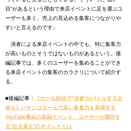
目”があるという理由で来店イベントに足を運ぶユ
ーザーも多く、売上の見込める集客につながりや
すいと言えるのです」
演者による来店イベントの中でも、特に集客力
が高いものとそうではないものがあるという。後
編記事では、多くのユーザーを集めることができ
る来店イベントの集客のカラクリについて紹介す
る。
■後編記事：
《ホール対抗で“演者”がバトルする企
画も》パチンコホールで高い集客力を発揮する
YouTube番組の収録イベント、ユーザーが期待す
る“出玉還元”のポイントとは