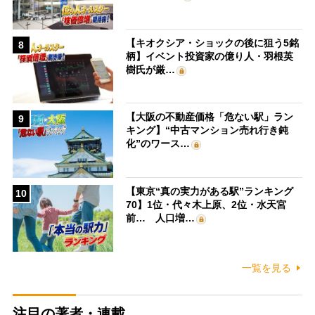
【キオクシア・ショックの後に狙う5銘
8
柄】イベント投資家の億り人・羽根英
樹氏が厳…
【大阪の不動産価格「危ない駅」ラン
9
キング】“中古マンション売れ行き鈍
化”のワース…
【東京“真の実力がある駅”ランキング
10
70】1位・代々木上原、2位・水天宮
前… 人口増…
一覧を見る
注目の著者・連載