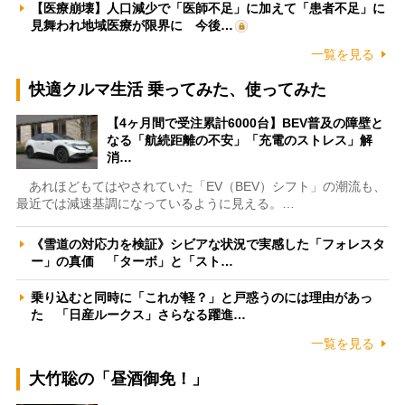
【医療崩壊】人口減少で「医師不足」に加えて「患者不足」に
見舞われ地域医療が限界に 今後…
一覧を見る
快適クルマ生活 乗ってみた、使ってみた
【4ヶ月間で受注累計6000台】BEV普及の障壁と
なる「航続距離の不安」「充電のストレス」解
消…
あれほどもてはやされていた「EV（BEV）シフト」の潮流も、
最近では減速基調になっているように見える。…
《雪道の対応力を検証》シビアな状況で実感した「フォレスタ
ー」の真価 「ターボ」と「スト…
乗り込むと同時に「これが軽？」と戸惑うのには理由があっ
た 「日産ルークス」さらなる躍進…
一覧を見る
大竹聡の「昼酒御免！」