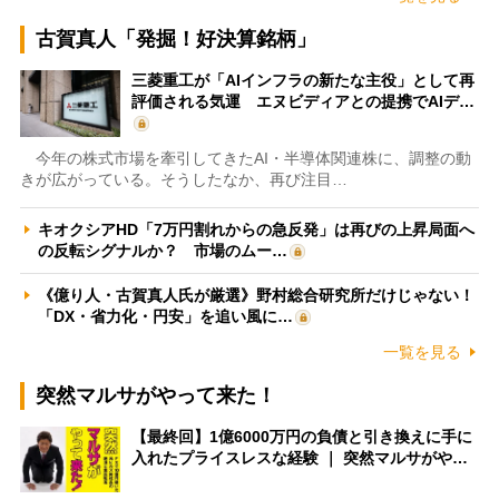
古賀真人「発掘！好決算銘柄」
三菱重工が「AIインフラの新たな主役」として再
評価される気運 エヌビディアとの提携でAIデ…
今年の株式市場を牽引してきたAI・半導体関連株に、調整の動
きが広がっている。そうしたなか、再び注目…
キオクシアHD「7万円割れからの急反発」は再びの上昇局面へ
の反転シグナルか？ 市場のムー…
《億り人・古賀真人氏が厳選》野村総合研究所だけじゃない！
「DX・省力化・円安」を追い風に…
一覧を見る
突然マルサがやって来た！
【最終回】1億6000万円の負債と引き換えに手に
入れたプライスレスな経験 ｜ 突然マルサがや…