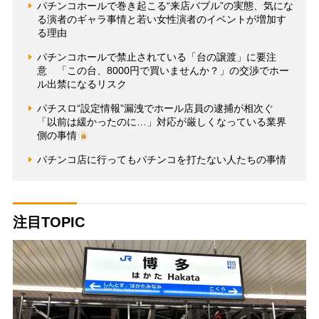
パチンコホールで巻き起こる“来店バブル”の実態、気にな
る演者のギャラ事情と若い女性演者のイベントが増加す
る理由
パチンコホールで禁止されている「台の譲渡」に要注
意 「この台、8000円で買いませんか？」の交渉でホー
ル出禁になるリスク
パチスロ“設定情報”漏洩でホール店員の逮捕が相次ぐ
「以前は緩かったのに…」対応が厳しくなっている業界
側の事情
パチンコ店に行ってもパチンコを打たない人たちの事情
注目TOPIC