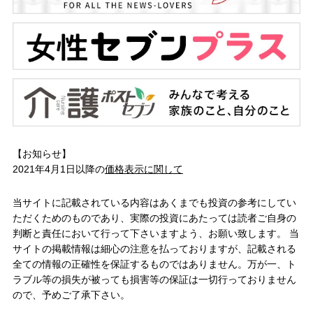
【お知らせ】
2021年4月1日以降の
価格表示に関して
当サイトに記載されている内容はあくまでも投資の参考にしてい
ただくためのものであり、実際の投資にあたっては読者ご自身の
判断と責任において行って下さいますよう、お願い致します。 当
サイトの掲載情報は細心の注意を払っておりますが、記載される
全ての情報の正確性を保証するものではありません。万が一、ト
ラブル等の損失が被っても損害等の保証は一切行っておりません
ので、予めご了承下さい。