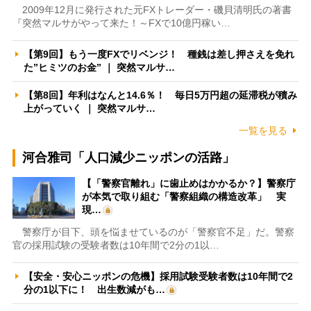
2009年12月に発行された元FXトレーダー・磯貝清明氏の著書
『突然マルサがやって来た！～FXで10億円稼い…
【第9回】もう一度FXでリベンジ！ 種銭は差し押さえを免れ
た”ヒミツのお金” ｜ 突然マルサ…
【第8回】年利はなんと14.6％！ 毎日5万円超の延滞税が積み
上がっていく ｜ 突然マルサ…
一覧を見る
河合雅司「人口減少ニッポンの活路」
【「警察官離れ」に歯止めはかかるか？】警察庁
が本気で取り組む「警察組織の構造改革」 実
現…
警察庁が目下、頭を悩ませているのが「警察官不足」だ。警察
官の採用試験の受験者数は10年間で2分の1以…
【安全・安心ニッポンの危機】採用試験受験者数は10年間で2
分の1以下に！ 出生数減がも…