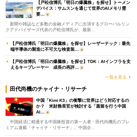
【戸松信博氏「明日の爆騰株」を探せ】トーメン
デバイス：サムスンを通じて世界のAIメモリ需
要…
新聞や雑誌など多数の金融メディアに出演するグローバルリン
クアドバイザーズ代表の戸松信博氏が、最新…
【戸松信博氏「明日の爆騰株」を探せ】レーザーテック：最先
端半導体の製造に不可欠な検査装…
【戸松信博氏「明日の爆騰株」を探せ】TDK：AIインフラを支
えるキープレーヤー 成長の再評…
一覧を見る
田代尚機のチャイナ・リサーチ
中国「Kimi K3」の衝撃に世界はどう対応するの
か？ 米財務長官が検討する「蒸留を行う中国
AI…
中国経済に精通する中国株投資の第一人者・田代尚機氏のプレ
ミアム連載「チャイナ・リサーチ」。中国企…