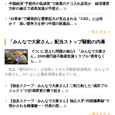
中国経済“予想外の低成長”で政策のテコ入れ必至か 経済運営
方針の修正で成長加速が予想さ…
“AI革命”で爆発的な需要拡大が見込まれる「CXO」とは何
か？ 高い競争力を持つ中国の医薬品…
一覧を見る
「みんなで大家さん」配当ストップ騒動の内幕
《ついに見えた問題の核心》「みんなで大家さ
ん」2000億円超不動産投資トラブル“異常なく
ら…
本誌『週刊ポスト』が追及してきた不動産投資商品「みんなで
大家さん」がいよいよ最終局面を迎えている…
【独走スクープ・みんなで大家さん】二転三転した“成田プロ
ジェクト”の計画変更の裏で起き…
【追及スクープ・みんなで大家さん】独占入手“内部議事録”で
明かされる柳瀬健一・代表の思…
一覧を見る