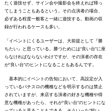
たく遊技せず、サイン会や撮影会を終えれば帰っ
てしまうこともあるという。その点演者の場合、
必ずある程度一般客と一緒に遊技する。動画の収
録が行われるケースも多い。
「イベントにくるユーザーは、大前提として『勝
ちたい』と思っている。勝つためには“良い台”に座
らなければならないわけですが、その演者の存在
が“良い台”のヒントになることもあるんです。
基本的にイベントの告知において、高設定が入
っているパチスロの機種などを明示するのは禁止
されていますが、来店する演者の好きな機種や得
意な機種があったら、それが“良い台”のヒントにな
っていると見ることもできる。そういった“狙い