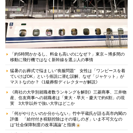
「約5時間かかるし、料金も高いのになぜ？」東京～博多間の
移動に飛行機ではなく新幹線を選ぶ人の事情
猛暑のお葬式で悩ましい“喪服問題” 女性は「ワンピースを着
ていけばOK」という俗説に潜む誤解、なぜ「ジャケット」が
マストなのか？《1級葬祭ディレクターが解説》
《商社の大学別就職者数ランキングを解剖》三菱商事、三井物
産、住友商事への就職者は「東大・早大・慶大で約6割」の現
実 3大学以外で強い大学はどこか
「何がやりたいのか分からない」竹中平蔵氏が語る高市内閣の
評価 「給付付き税額控除はその場しのぎ」いま不可欠なの
は“社会保障制度の改革議論”と指摘