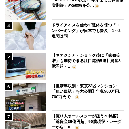
DAIBOUCHOU氏が「年末までに株価倍
増期待」の5銘柄を公…
ドライアイスを使わず遺体を保つ「エ
4
ンバーミング」が日本でも普及 1～2
週間は問…
【キオクシア・ショック後に「株価倍
5
増」も期待できる注目銘柄5選】資産3
億円超・…
【世帯年収別・東京23区マンション
6
「狙い目駅」を大公開】年収500万円、
700万円で…
【億り人オールスターが狙う20銘柄】
7
「総資産69億円超」90歳現役トレーダ
ーから“10…