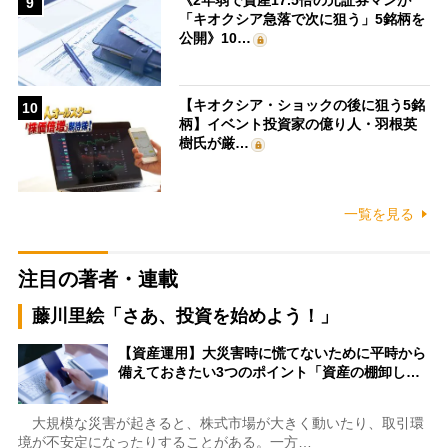
9
「キオクシア急落で次に狙う」5銘柄を
公開》10…
【キオクシア・ショックの後に狙う5銘
10
柄】イベント投資家の億り人・羽根英
樹氏が厳…
一覧を見る
注目の著者・連載
藤川里絵「さあ、投資を始めよう！」
【資産運用】大災害時に慌てないために平時から
備えておきたい3つのポイント「資産の棚卸し…
大規模な災害が起きると、株式市場が大きく動いたり、取引環
境が不安定になったりすることがある。一方…