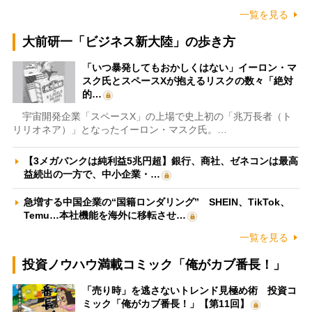
一覧を見る
大前研一「ビジネス新大陸」の歩き方
「いつ暴発してもおかしくはない」イーロン・マ
スク氏とスペースXが抱えるリスクの数々「絶対
的…
宇宙開発企業「スペースX」の上場で史上初の「兆万長者（ト
リリオネア）」となったイーロン・マスク氏。…
【3メガバンクは純利益5兆円超】銀行、商社、ゼネコンは最高
益続出の一方で、中小企業・…
急増する中国企業の“国籍ロンダリング” SHEIN、TikTok、
Temu…本社機能を海外に移転させ…
一覧を見る
投資ノウハウ満載コミック「俺がカブ番長！」
「売り時」を逃さないトレンド見極め術 投資コ
ミック「俺がカブ番長！」【第11回】