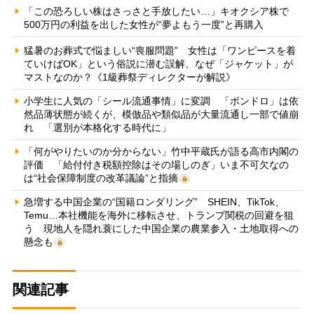
「この恐ろしい株はさっさと手放したい…」キオクシア株で
500万円の利益を出した女性が“夢よもう一度”と再購入
猛暑のお葬式で悩ましい“喪服問題” 女性は「ワンピースを着
ていけばOK」という俗説に潜む誤解、なぜ「ジャケット」が
マストなのか？《1級葬祭ディレクターが解説》
小学生に人気の「シール流通事情」に変調 「ボンドロ」は依
然品薄状態が続くが、模倣品や類似品が大量流通し一部で値崩
れ 「選別が本格化する時代に」
「何がやりたいのか分からない」竹中平蔵氏が語る高市内閣の
評価 「給付付き税額控除はその場しのぎ」いま不可欠なの
は“社会保障制度の改革議論”と指摘
急増する中国企業の“国籍ロンダリング” SHEIN、TikTok、
Temu…本社機能を海外に移転させ、トランプ関税の回避を狙
う 現地人を隠れ蓑にした中国企業の農業参入・土地取得への
懸念も
関連記事