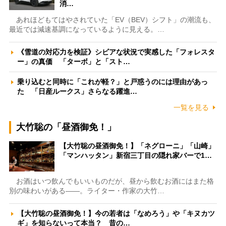
消…
あれほどもてはやされていた「EV（BEV）シフト」の潮流も、
最近では減速基調になっているように見える。…
《雪道の対応力を検証》シビアな状況で実感した「フォレスタ
ー」の真価 「ターボ」と「スト…
乗り込むと同時に「これが軽？」と戸惑うのには理由があっ
た 「日産ルークス」さらなる躍進…
一覧を見る
大竹聡の「昼酒御免！」
【大竹聡の昼酒御免！】「ネグローニ」「山崎」
「マンハッタン」新宿三丁目の隠れ家バーで1…
お酒はいつ飲んでもいいものだが、昼から飲むお酒にはまた格
別の味わいがある――。ライター・作家の大竹…
【大竹聡の昼酒御免！】今の若者は「なめろう」や「キヌカツ
ギ」を知らないって本当？ 昔の…