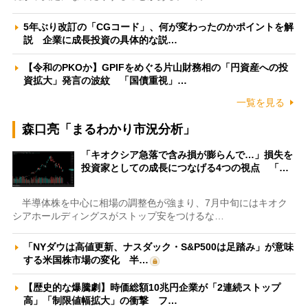
5年ぶり改訂の「CGコード」、何が変わったのかポイントを解
説 企業に成長投資の具体的な説…
【令和のPKOか】GPIFをめぐる片山財務相の「円資産への投
資拡大」発言の波紋 「国債重視」…
一覧を見る
森口亮「まるわかり市況分析」
「キオクシア急落で含み損が膨らんで…」損失を
投資家としての成長につなげる4つの視点 「…
半導体株を中心に相場の調整色が強まり、7月中旬にはキオク
シアホールディングスがストップ安をつけるな…
「NYダウは高値更新、ナスダック・S&P500は足踏み」が意味
する米国株市場の変化 半…
【歴史的な爆騰劇】時価総額10兆円企業が「2連続ストップ
高」「制限値幅拡大」の衝撃 フ…