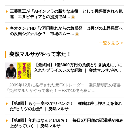
三菱重工が「AIインフラの新たな主役」として再評価される気
運 エヌビディアとの提携でAI…
キオクシアHD「7万円割れからの急反発」は再びの上昇局面へ
の反転シグナルか？ 市場のムー…
一覧を見る
突然マルサがやって来た！
【最終回】1億6000万円の負債と引き換えに手に
入れたプライスレスな経験 ｜ 突然マルサがや…
2009年12月に発行された元FXトレーダー・磯貝清明氏の著書
『突然マルサがやって来た！～FXで10億円稼い…
【第9回】もう一度FXでリベンジ！ 種銭は差し押さえを免れ
た”ヒミツのお金” ｜ 突然マルサ…
【第8回】年利はなんと14.6％！ 毎日5万円超の延滞税が積み
上がっていく ｜ 突然マルサ…