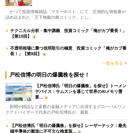
かつて投資情報雑誌「マネーポスト」にて、圧倒的な情報量が
詰め込まれた「天下無敵の株コミック」とし…
テクニカル分析・集中講義 投資コミック「俺がカブ番長！」
【第10回】
不透明相場に勝つ信用取引の極意 投資コミック「俺がカブ番
長！」【第9回】
一覧を見る
戸松信博の明日の爆騰株を探せ！
【戸松信博氏「明日の爆騰株」を探せ】トーメン
デバイス：サムスンを通じて世界のAIメモリ需
要…
新聞や雑誌など多数の金融メディアに出演するグローバルリン
クアドバイザーズ代表の戸松信博氏が、最新…
【戸松信博氏「明日の爆騰株」を探せ】レーザーテック：最先
端半導体の製造に不可欠な検査装…