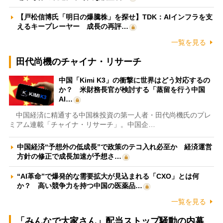
【戸松信博氏「明日の爆騰株」を探せ】TDK：AIインフラを支
えるキープレーヤー 成長の再評…
一覧を見る
田代尚機のチャイナ・リサーチ
中国「Kimi K3」の衝撃に世界はどう対応するの
か？ 米財務長官が検討する「蒸留を行う中国
AI…
中国経済に精通する中国株投資の第一人者・田代尚機氏のプレ
ミアム連載「チャイナ・リサーチ」。中国企…
中国経済“予想外の低成長”で政策のテコ入れ必至か 経済運営
方針の修正で成長加速が予想さ…
“AI革命”で爆発的な需要拡大が見込まれる「CXO」とは何
か？ 高い競争力を持つ中国の医薬品…
一覧を見る
「みんなで大家さん」配当ストップ騒動の内幕