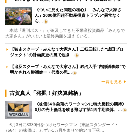
《ついに見えた問題の核心》「みんなで大家さ
ん」2000億円超不動産投資トラブル“異常なく
ら…
本誌『週刊ポスト』が追及してきた不動産投資商品「みんなで
大家さん」がいよいよ最終局面を迎えている…
【独走スクープ・みんなで大家さん】二転三転した“成田プロ
ジェクト”の計画変更の裏で起き…
【追及スクープ・みんなで大家さん】独占入手“内部議事録”で
明かされる柳瀬健一・代表の思…
一覧を見る
古賀真人「発掘！好決算銘柄」
《株価34％急落のワークマンに特大反転の期待》
6月の売上低迷を吹き飛ばす第1四半期決算、…
6月3日に8330円をつけたワークマン（東証スタンダード・
7564）の株価は、わずか1カ月あまりで約34％下落…