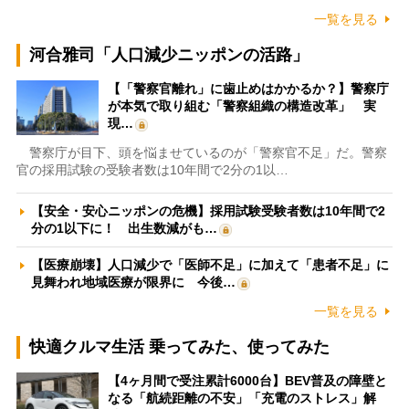
一覧を見る
河合雅司「人口減少ニッポンの活路」
【「警察官離れ」に歯止めはかかるか？】警察庁
が本気で取り組む「警察組織の構造改革」 実
現…
警察庁が目下、頭を悩ませているのが「警察官不足」だ。警察
官の採用試験の受験者数は10年間で2分の1以…
【安全・安心ニッポンの危機】採用試験受験者数は10年間で2
分の1以下に！ 出生数減がも…
【医療崩壊】人口減少で「医師不足」に加えて「患者不足」に
見舞われ地域医療が限界に 今後…
一覧を見る
快適クルマ生活 乗ってみた、使ってみた
【4ヶ月間で受注累計6000台】BEV普及の障壁と
なる「航続距離の不安」「充電のストレス」解