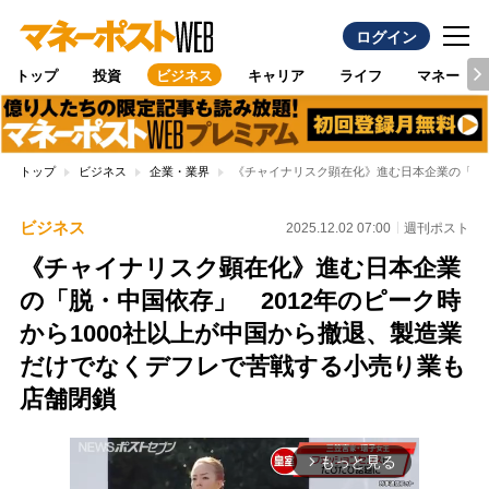
ログイン
トップ
投資
ビジネス
キャリア
ライフ
マネー
トップ
ビジネス
企業・業界
《チャイナリスク顕在化》進む日本企業の「脱・
ビジネス
2025.12.02 07:00
週刊ポスト
《チャイナリスク顕在化》進む日本企業
の「脱・中国依存」 2012年のピーク時
から1000社以上が中国から撤退、製造業
だけでなくデフレで苦戦する小売り業も
店舗閉鎖
もっと見る
arrow_forward_ios