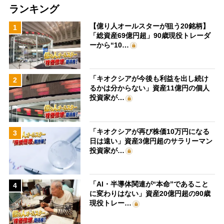
ランキング
【億り人オールスターが狙う20銘柄】
1
「総資産69億円超」90歳現役トレーダ
ーから“10…
「キオクシアが今後も利益を出し続け
2
るかは分からない」資産11億円の個人
投資家が…
「キオクシアが再び株価10万円になる
3
日は遠い」資産3億円超のサラリーマン
投資家が…
「AI・半導体関連が“本命”であること
4
に変わりはない」資産20億円超の90歳
現役トレー…