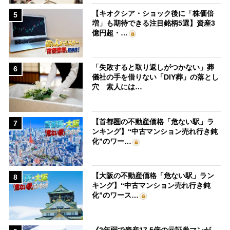
【キオクシア・ショック後に「株価倍
5
増」も期待できる注目銘柄5選】資産3
億円超・…
「失敗すると取り返しがつかない」葬
6
儀社の手を借りない「DIY葬」の落とし
穴 素人には…
【首都圏の不動産価格「危ない駅」ラ
7
ンキング】“中古マンション売れ行き鈍
化”のワー…
【大阪の不動産価格「危ない駅」ラン
8
キング】“中古マンション売れ行き鈍
化”のワース…
《2年弱で資産17.5倍の元証券マンが