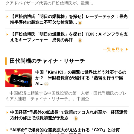
クアドバイザーズ代表の戸松信博氏が、最新…
【戸松信博氏「明日の爆騰株」を探せ】レーザーテック：最先
端半導体の製造に不可欠な検査装…
【戸松信博氏「明日の爆騰株」を探せ】TDK：AIインフラを支
えるキープレーヤー 成長の再評…
一覧を見る
田代尚機のチャイナ・リサーチ
中国「Kimi K3」の衝撃に世界はどう対応するの
か？ 米財務長官が検討する「蒸留を行う中国
AI…
中国経済に精通する中国株投資の第一人者・田代尚機氏のプレ
ミアム連載「チャイナ・リサーチ」。中国企…
中国経済“予想外の低成長”で政策のテコ入れ必至か 経済運営
方針の修正で成長加速が予想さ…
“AI革命”で爆発的な需要拡大が見込まれる「CXO」とは何