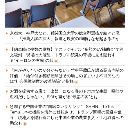
京都大・神戸大など、難関国立大学の総合型選抜が続々と廃
止 「推薦入試の拡大」報道と現実の乖離はなぜ起きるのか
【納車時に複数の事故】テスラジャパン“多額のEV補助金”で注
文殺到、現場は大混乱 トラブル続発の背後に見え隠れす
る“イーロンの右腕”の影
「何がやりたいのか分からない」竹中平蔵氏が語る高市内閣の
評価 「給付付き税額控除はその場しのぎ」いま不可欠なの
は“社会保障制度の改革議論”と指摘
お酒を提供する店で「出禁」になる客のトホホな生態 嘔吐や
粗相だけじゃない、店側が嫌がる“最悪の客”とは
急増する中国企業の“国籍ロンダリング” SHEIN、TikTok、
Temu…本社機能を海外に移転させ、トランプ関税の回避を狙
う 現地人を隠れ蓑にした中国企業の農業参入・土地取得への
懸念も