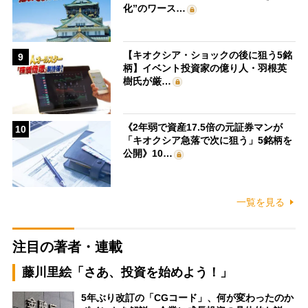
化”のワース…
【キオクシア・ショックの後に狙う5銘
9
柄】イベント投資家の億り人・羽根英
樹氏が厳…
《2年弱で資産17.5倍の元証券マンが
10
「キオクシア急落で次に狙う」5銘柄を
公開》10…
一覧を見る
注目の著者・連載
藤川里絵「さあ、投資を始めよう！」
5年ぶり改訂の「CGコード」、何が変わったのか