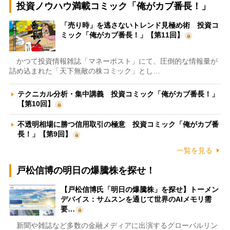
投資ノウハウ満載コミック「俺がカブ番長！」
「売り時」を逃さないトレンド見極め術 投資コ
ミック「俺がカブ番長！」【第11回】
かつて投資情報雑誌「マネーポスト」にて、圧倒的な情報量が
詰め込まれた「天下無敵の株コミック」とし…
テクニカル分析・集中講義 投資コミック「俺がカブ番長！」
【第10回】
不透明相場に勝つ信用取引の極意 投資コミック「俺がカブ番
長！」【第9回】
一覧を見る
戸松信博の明日の爆騰株を探せ！
【戸松信博氏「明日の爆騰株」を探せ】トーメン
デバイス：サムスンを通じて世界のAIメモリ需
要…
新聞や雑誌など多数の金融メディアに出演するグローバルリン