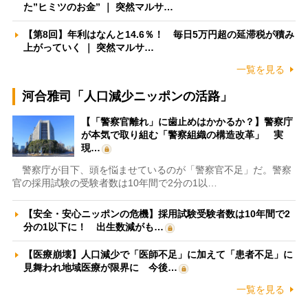
た”ヒミツのお金” ｜ 突然マルサ…
【第8回】年利はなんと14.6％！ 毎日5万円超の延滞税が積み
上がっていく ｜ 突然マルサ…
一覧を見る
河合雅司「人口減少ニッポンの活路」
【「警察官離れ」に歯止めはかかるか？】警察庁
が本気で取り組む「警察組織の構造改革」 実
現…
警察庁が目下、頭を悩ませているのが「警察官不足」だ。警察
官の採用試験の受験者数は10年間で2分の1以…
【安全・安心ニッポンの危機】採用試験受験者数は10年間で2
分の1以下に！ 出生数減がも…
【医療崩壊】人口減少で「医師不足」に加えて「患者不足」に
見舞われ地域医療が限界に 今後…
一覧を見る