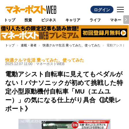
ログイン
トップ
投資
ビジネス
キャリア
ライフ
マネー
トップ
連載・著者
快適クルマ生活 乗ってみた、使ってみた
電動アシスト自
快適クルマ生活 乗ってみた、使ってみた
2025.12.07 11:00
マネーポストWEB
電動アシスト自転車に見えてもペダルが
ない！パナソニックが初めて挑戦した特
定小型原動機付自転車「MU（エムユ
ー）」の気になる仕上がり具合《試乗レ
ポート》