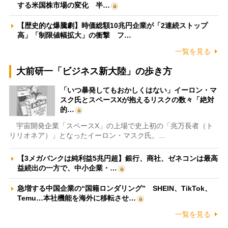
する米国株市場の変化 半…
【歴史的な爆騰劇】時価総額10兆円企業が「2連続ストップ
高」「制限値幅拡大」の衝撃 フ…
一覧を見る
大前研一「ビジネス新大陸」の歩き方
「いつ暴発してもおかしくはない」イーロン・マ
スク氏とスペースXが抱えるリスクの数々「絶対
的…
宇宙開発企業「スペースX」の上場で史上初の「兆万長者（ト
リリオネア）」となったイーロン・マスク氏。…
【3メガバンクは純利益5兆円超】銀行、商社、ゼネコンは最高
益続出の一方で、中小企業・…
急増する中国企業の“国籍ロンダリング” SHEIN、TikTok、
Temu…本社機能を海外に移転させ…
一覧を見る