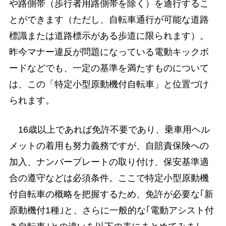
や路側帯（歩行者用路側帯を除く）を通行するこ
とができます（ただし、自転車通行が可能な道路
標識または道路標示がある歩道に限られます）。
昨今マナー違反が問題になっている電動キックボ
ードなどでも、一定の基準を満たすものについて
は、この「特定小型原動機付自転車」と位置づけ
られます。
16歳以上であれば免許不要であり、乗車用ヘル
メットの着用も努力義務ですが、自賠責保険への
加入、ナンバープレートの取り付け、保安基準適
合の遵守などは必須条件。ここで特定小型原動機
付自転車の概略を把握するため、免許が必要な｢新
原動機付1種｣と、さらに一般的な｢電動アシスト付