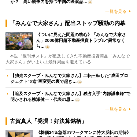
か？ 高い競争力を持つ中国の医薬品…
一覧を見る
「みんなで大家さん」配当ストップ騒動の内幕
《ついに見えた問題の核心》「みんなで大家さ
ん」2000億円超不動産投資トラブル“異常なく
ら…
本誌『週刊ポスト』が追及してきた不動産投資商品「みんなで
大家さん」がいよいよ最終局面を迎えている…
【独走スクープ・みんなで大家さん】二転三転した“成田プロ
ジェクト”の計画変更の裏で起き…
【追及スクープ・みんなで大家さん】独占入手“内部議事録”で
明かされる柳瀬健一・代表の思…
一覧を見る
古賀真人「発掘！好決算銘柄」
《株価34％急落のワークマンに特大反転の期待》