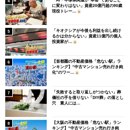
4
に変わりはない」資産20億円超の90歳
現役トレー…
「キオクシアが今後も利益を出し続け
5
るかは分からない」資産11億円の個人
投資家が…
【首都圏の不動産価格「危ない駅」ラ
6
ンキング】“中古マンション売れ行き鈍
化”のワー…
「失敗すると取り返しがつかない」葬
7
儀社の手を借りない「DIY葬」の落とし
穴 素人には…
【大阪の不動産価格「危ない駅」ラン
8
キング】“中古マンション売れ行き鈍