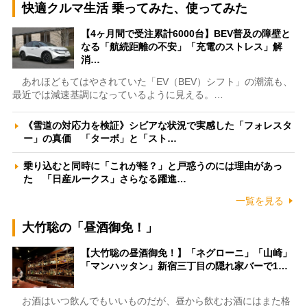
快適クルマ生活 乗ってみた、使ってみた
【4ヶ月間で受注累計6000台】BEV普及の障壁と
なる「航続距離の不安」「充電のストレス」解
消…
あれほどもてはやされていた「EV（BEV）シフト」の潮流も、
最近では減速基調になっているように見える。…
《雪道の対応力を検証》シビアな状況で実感した「フォレスタ
ー」の真価 「ターボ」と「スト…
乗り込むと同時に「これが軽？」と戸惑うのには理由があっ
た 「日産ルークス」さらなる躍進…
一覧を見る
大竹聡の「昼酒御免！」
【大竹聡の昼酒御免！】「ネグローニ」「山崎」
「マンハッタン」新宿三丁目の隠れ家バーで1…
お酒はいつ飲んでもいいものだが、昼から飲むお酒にはまた格