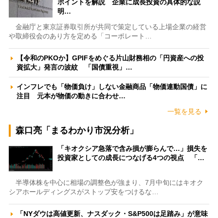
ポイントを解説 企業に成長投資の具体的な説
明…
金融庁と東京証券取引所が共同で策定している上場企業の経営
や取締役会のあり方を定める「コーポレート…
【令和のPKOか】GPIFをめぐる片山財務相の「円資産への投
資拡大」発言の波紋 「国債重視」…
インフレでも「物価負け」しない金融商品「物価連動国債」に
注目 元本が物価の動きに合わせ…
一覧を見る
森口亮「まるわかり市況分析」
「キオクシア急落で含み損が膨らんで…」損失を
投資家としての成長につなげる4つの視点 「…
半導体株を中心に相場の調整色が強まり、7月中旬にはキオク
シアホールディングスがストップ安をつけるな…
「NYダウは高値更新、ナスダック・S&P500は足踏み」が意味