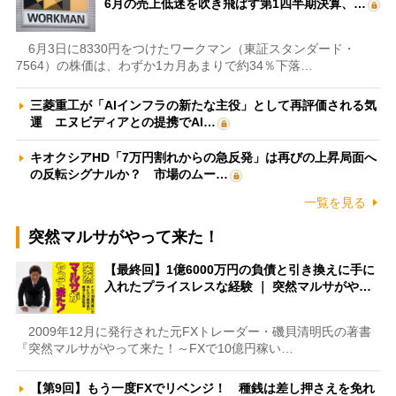
6月の売上低迷を吹き飛ばす第1四半期決算、…
6月3日に8330円をつけたワークマン（東証スタンダード・
7564）の株価は、わずか1カ月あまりで約34％下落…
三菱重工が「AIインフラの新たな主役」として再評価される気
運 エヌビディアとの提携でAI…
キオクシアHD「7万円割れからの急反発」は再びの上昇局面へ
の反転シグナルか？ 市場のムー…
一覧を見る
突然マルサがやって来た！
【最終回】1億6000万円の負債と引き換えに手に
入れたプライスレスな経験 ｜ 突然マルサがや…
2009年12月に発行された元FXトレーダー・磯貝清明氏の著書
『突然マルサがやって来た！～FXで10億円稼い…
【第9回】もう一度FXでリベンジ！ 種銭は差し押さえを免れ