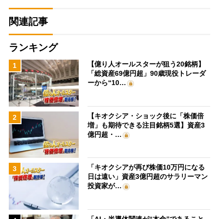
関連記事
ランキング
【億り人オールスターが狙う20銘柄】
1
「総資産69億円超」90歳現役トレーダ
ーから“10…
【キオクシア・ショック後に「株価倍
2
増」も期待できる注目銘柄5選】資産3
億円超・…
「キオクシアが再び株価10万円になる
3
日は遠い」資産3億円超のサラリーマン
投資家が…
「AI・半導体関連が“本命”であること