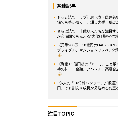
関連記事
もっと読む→カブ知恵代表・藤井英敏
場でも手が届く！」通信大手、独占
さらに読む→【億り人たちが注目する
が高値圏でも狙える“大化け期待”の
《元手200万→10億円のDAIBOU
ブライダル、マンションリノベ、消
《資産1.5億円超の「Bコミ」こと
待の株！ 金融、アパレル、高級合
《6人の「10倍株ハンター」が厳選》
円」でも割安＆成長が見込めるお宝
注目TOPIC