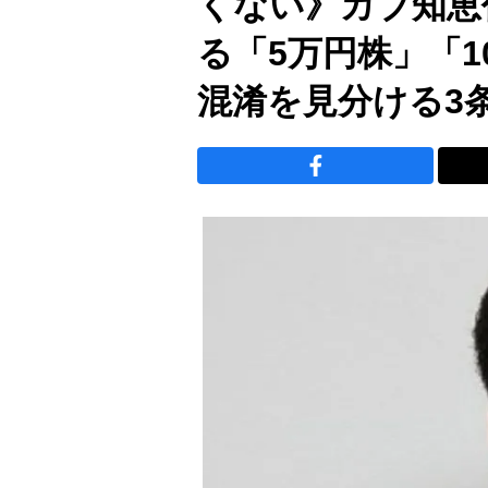
くない》カブ知恵
る「5万円株」「
混淆を見分ける3