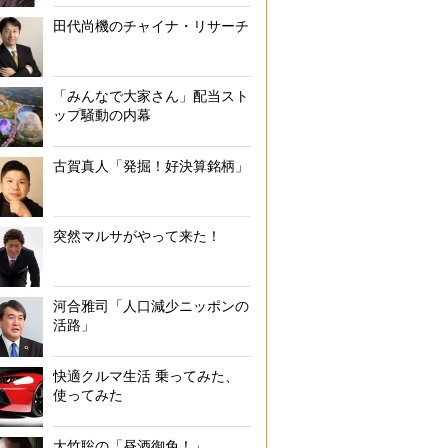
田代尚機のチャイナ・リサーチ
「みんなで大家さん」配当スト
ップ騒動の内幕
古賀真人「発掘！好決算銘柄」
突然マルサがやって来た！
河合雅司「人口減少ニッポンの
活路」
快適クルマ生活 乗ってみた、
使ってみた
大竹聡の「昼酒御免！」