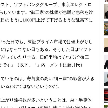
テスト、ソフトバンクグループ、東京エレクトロ
たらしています。“御三家”の株価が急騰と急落を繰
日のように1000円上げて下げるような乱高下に
がった日でも、東証プライム市場では値上がりし
』にはなってない日もある。そうした日はソフト
がっていたりする。日経平均はそれほど“御三
けです」（以下、「」内コメントは藤井氏）
ているのは、寄与度の高い“御三家”の影響が大き
ているわけではないというのだ。
上がり銘柄数が多いということは、AI・半導体
、いよいよバリュー（割安）株にも流れ始めたと