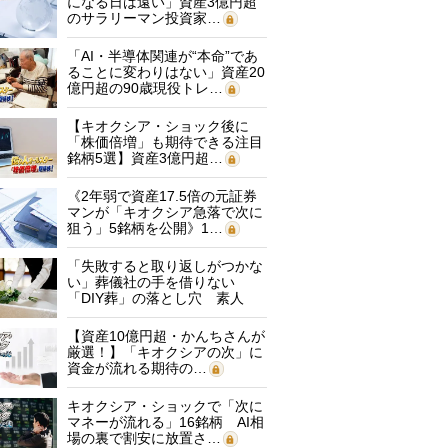
になる日は遠い」資産3億円超
のサラリーマン投資家…
「AI・半導体関連が“本命”であ
ることに変わりはない」資産20
億円超の90歳現役トレ…
【キオクシア・ショック後に
「株価倍増」も期待できる注目
銘柄5選】資産3億円超…
《2年弱で資産17.5倍の元証券
マンが「キオクシア急落で次に
狙う」5銘柄を公開》1…
「失敗すると取り返しがつかな
い」葬儀社の手を借りない
「DIY葬」の落とし穴 素人
に…
【資産10億円超・かんちさんが
厳選！】「キオクシアの次」に
資金が流れる期待の…
キオクシア・ショックで「次に
マネーが流れる」16銘柄 AI相
場の裏で割安に放置さ…