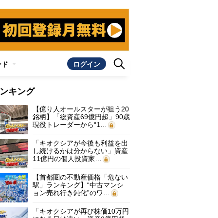
ンド
ログイン
ンキング
【億り人オールスターが狙う20
銘柄】「総資産69億円超」90歳
現役トレーダーから“1…
「キオクシアが今後も利益を出
し続けるかは分からない」資産
11億円の個人投資家…
【首都圏の不動産価格「危ない
駅」ランキング】“中古マンシ
ョン売れ行き鈍化”のワ…
「キオクシアが再び株価10万円