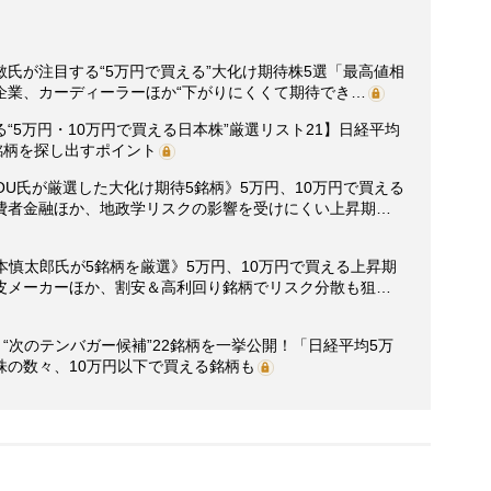
氏が注目する“5万円で買える”大化け期待株5選「最高値相
企業、カーディーラーほか“下がりにくくて期待でき…
“5万円・10万円で買える日本株”厳選リスト21】日経平均
銘柄を探し出すポイント
CHOU氏が厳選した大化け期待5銘柄》5万円、10万円で買える
費者金融ほか、地政学リスクの影響を受けにくい上昇期…
坂本慎太郎氏が5銘柄を厳選》5万円、10万円で買える上昇期
皮メーカーほか、割安＆高利回り銘柄でリスク分散も狙…
“次のテンバガー候補”22銘柄を一挙公開！「日経平均5万
株の数々、10万円以下で買える銘柄も