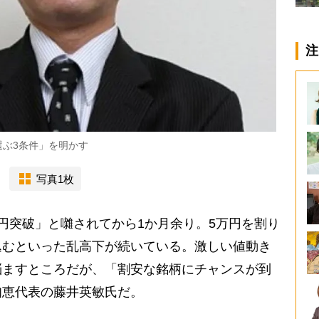
注
ぶ3条件」を明かす
写真1枚
円突破」と囃されてから1か月余り。5万円を割り
込むといった乱高下が続いている。激しい値動き
悩ますところだが、「割安な銘柄にチャンスが到
知恵代表の藤井英敏氏だ。