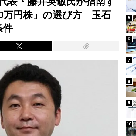
代表・藤井英敏氏が指南す
10万円株」の選び方 玉石
5
条件
6
7
8
9
10