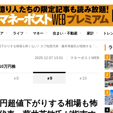
ア
ライフ
マネー
住まい・不動産
家計
トレ
《日経平均が1000円超値下がりする相場も怖くない》カブ知恵代表・藤井英敏氏が指南する「5万円株」「10万円株」の選び方 玉石混淆を見分ける3条件
ラ
1
2025.12.07 13:01
マネーポストWEB
10万円株
2
8
9
10
＃
＃
＃
3
00円超値下がりする相場も怖
4