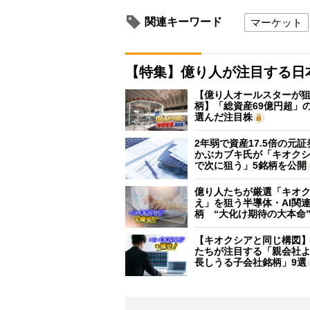
関連キーワード
マーケット
【特集】億り人が注目する日
【億り人オールスターが狙
柄】「総資産69億円超」の
選んだ注目株
2年弱で資産17.5倍の元
かぶカブキ氏が「キオク
で次に狙う」5銘柄を公開
億り人たちが厳選「キオ
え」を狙う半導体・AI関連
柄 “大化け期待の大本命
【キオクシアと同じ構図
たちが注目する「親会社
長しうる子会社銘柄」9選