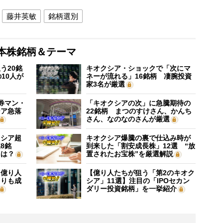
藤井英敏
銘柄選別
本株銘柄＆テーマ
う20銘
キオクシア・ショックで「次にマ
10人が
ネーが流れる」16銘柄 凄腕投資
家3名が厳選
証券マン・
「キオクシアの次」に急騰期待の
シア急落
22銘柄 まつのすけさん、かんち
さん、なのなのさんが厳選
クシア超
キオクシア爆騰の裏で仕込み時が
8銘
到来した「割安成長株」12選 “放
”は？
置されたお宝株”を厳選解説
】億り人
【億り人たちが狙う「第2のキオク
よりも成
シア」11選】注目の「IPOセカン
ダリー投資銘柄」を一挙紹介