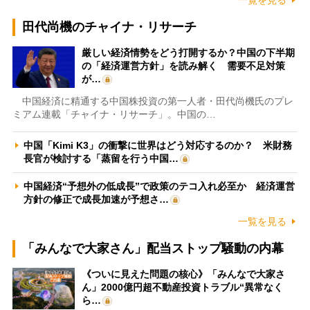
田代尚機のチャイナ・リサーチ
厳しい経済情勢をどう打開するか？中国の下半期
の「経済運営方針」を読み解く 需要不足対策
が…
中国経済に精通する中国株投資の第一人者・田代尚機氏のプレ
ミアム連載「チャイナ・リサーチ」。中国の…
中国「Kimi K3」の衝撃に世界はどう対応するのか？ 米財務
長官が検討する「蒸留を行う中国…
中国経済“予想外の低成長”で政策のテコ入れ必至か 経済運営
方針の修正で成長加速が予想さ…
一覧を見る
「みんなで大家さん」配当ストップ騒動の内幕
《ついに見えた問題の核心》「みんなで大家さ
ん」2000億円超不動産投資トラブル“異常なく
ら…