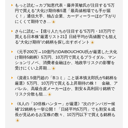
もっと読む→カブ知恵代表・藤井英敏氏が注目する“5万
円で買える”大化け期待株5選「最高値相場でも手が届
く！」通信大手、独占企業、カーディーラーほか“下がり
にくくて期待でき…
さらに読む→【億り人たちが注目する“5万円・10万円で
買える日本株”厳選リスト21】日経平均が高値圏でも狙え
る“大化け期待”の銘柄を探し出すポイント
《元手200万→10億円のDAIBOUCHOU氏が厳選した大化
け期待5銘柄》5万円、10万円で買えるブライダル、マン
ションリノベ、消費者金融ほか、地政学リスクの影響を
受けにくい上昇期…
《資産1.5億円超の「Bコミ」こと坂本慎太郎氏が5銘柄を
厳選》5万円、10万円で買える上昇期待の株！ 金融、ア
パレル、高級合皮メーカーほか、割安＆高利回り銘柄で
リスク分散も狙…
《6人の「10倍株ハンター」が厳選》“次のテンバガー候
補”22銘柄を一挙公開！「日経平均5万円」でも割安＆成
長が見込めるお宝株の数々、10万円以下で買える銘柄も