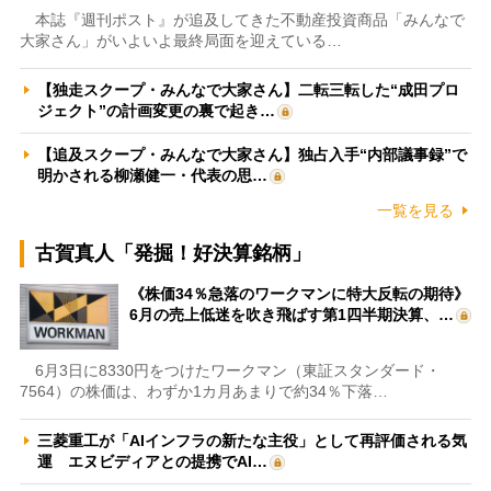
本誌『週刊ポスト』が追及してきた不動産投資商品「みんなで
大家さん」がいよいよ最終局面を迎えている…
【独走スクープ・みんなで大家さん】二転三転した“成田プロ
ジェクト”の計画変更の裏で起き…
【追及スクープ・みんなで大家さん】独占入手“内部議事録”で
明かされる柳瀬健一・代表の思…
一覧を見る
古賀真人「発掘！好決算銘柄」
《株価34％急落のワークマンに特大反転の期待》
6月の売上低迷を吹き飛ばす第1四半期決算、…
6月3日に8330円をつけたワークマン（東証スタンダード・
7564）の株価は、わずか1カ月あまりで約34％下落…
三菱重工が「AIインフラの新たな主役」として再評価される気
運 エヌビディアとの提携でAI…