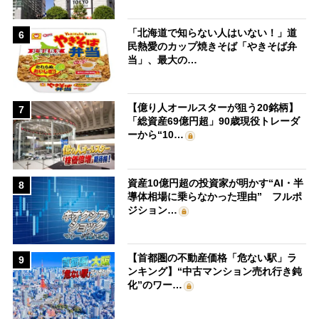
「北海道で知らない人はいない！」道
6
民熱愛のカップ焼きそば「やきそば弁
当」、最大の…
【億り人オールスターが狙う20銘柄】
7
「総資産69億円超」90歳現役トレーダ
ーから“10…
資産10億円超の投資家が明かす“AI・半
8
導体相場に乗らなかった理由” フルポ
ジション…
【首都圏の不動産価格「危ない駅」ラ
9
ンキング】“中古マンション売れ行き鈍
化”のワー…