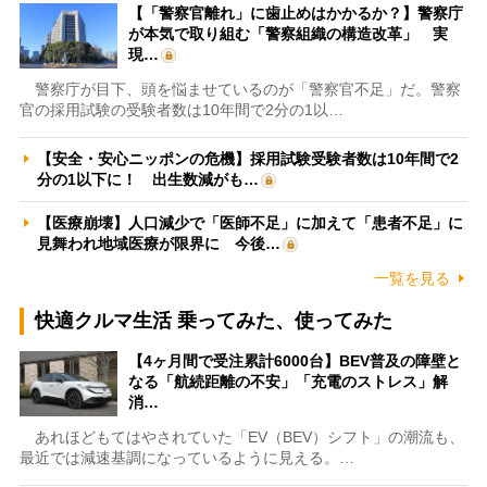
【「警察官離れ」に歯止めはかかるか？】警察庁
が本気で取り組む「警察組織の構造改革」 実
現…
警察庁が目下、頭を悩ませているのが「警察官不足」だ。警察
官の採用試験の受験者数は10年間で2分の1以…
【安全・安心ニッポンの危機】採用試験受験者数は10年間で2
分の1以下に！ 出生数減がも…
【医療崩壊】人口減少で「医師不足」に加えて「患者不足」に
見舞われ地域医療が限界に 今後…
一覧を見る
快適クルマ生活 乗ってみた、使ってみた
【4ヶ月間で受注累計6000台】BEV普及の障壁と
なる「航続距離の不安」「充電のストレス」解
消…
あれほどもてはやされていた「EV（BEV）シフト」の潮流も、
最近では減速基調になっているように見える。…