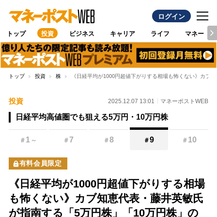
ログイン
トップ
投資
ビジネス
キャリア
ライフ
マネー
トップ
投資
株
《日経平均が1000円超値下がりする相場も怖くない》カブ
投資
2025.12.07 13:01
マネーポストWEB
日経平均高値圏でも狙える5万円・10万円株
1
7
8
9
10
＃
～
＃
＃
＃
＃
有料会員限定
《日経平均が1000円超値下がりする相場
も怖くない》カブ知恵代表・藤井英敏氏
が指南する「5万円株」「10万円株」の