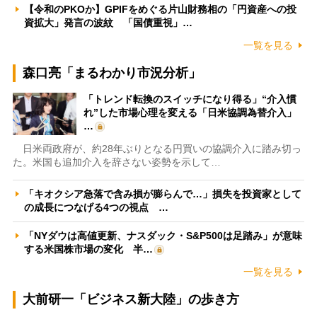
【令和のPKOか】GPIFをめぐる片山財務相の「円資産への投
資拡大」発言の波紋 「国債重視」…
一覧を見る
森口亮「まるわかり市況分析」
「トレンド転換のスイッチになり得る」“介入慣
れ”した市場心理を変える「日米協調為替介入」
…
日米両政府が、約28年ぶりとなる円買いの協調介入に踏み切っ
た。米国も追加介入を辞さない姿勢を示して…
「キオクシア急落で含み損が膨らんで…」損失を投資家として
の成長につなげる4つの視点 …
「NYダウは高値更新、ナスダック・S&P500は足踏み」が意味
する米国株市場の変化 半…
一覧を見る
大前研一「ビジネス新大陸」の歩き方