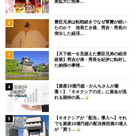
差拡大に拍車…
豊臣兄弟は転戦続きでなぜ軍費が続い
2
たのか？ 信長亡き後、秀吉・秀長の
突出した経済…
【天下統一を見据えた豊臣兄弟の経済
3
政策】秀吉が弟・秀長を紀伊に転封し
た納得の事情…
【資産10億円超・かんちさんが厳
4
選！】「キオクシアの次」に資金が流
れる期待の高…
【キオクシアが「配当」導入へ】それ
5
でも資産10億円超の配当株投資の達人
が「買う…