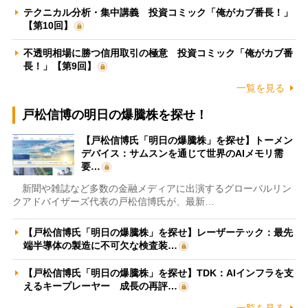
テクニカル分析・集中講義 投資コミック「俺がカブ番長！」
【第10回】
不透明相場に勝つ信用取引の極意 投資コミック「俺がカブ番
長！」【第9回】
一覧を見る
戸松信博の明日の爆騰株を探せ！
【戸松信博氏「明日の爆騰株」を探せ】トーメン
デバイス：サムスンを通じて世界のAIメモリ需
要…
新聞や雑誌など多数の金融メディアに出演するグローバルリン
クアドバイザーズ代表の戸松信博氏が、最新…
【戸松信博氏「明日の爆騰株」を探せ】レーザーテック：最先
端半導体の製造に不可欠な検査装…
【戸松信博氏「明日の爆騰株」を探せ】TDK：AIインフラを支
えるキープレーヤー 成長の再評…
一覧を見る