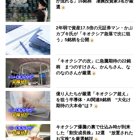
が流れる」16銘柄 凄腕投資家3名が厳
選
2年弱で資産17.5倍の元証券マン・かぶ
カブキ氏が「キオクシア急落で次に狙
う」5銘柄を公開
「キオクシアの次」に急騰期待の22銘
柄 まつのすけさん、かんちさん、な
のなのさんが厳選
億り人たちが厳選「キオクシア超え」
を狙う半導体・AI関連8銘柄 “大化け
期待の大本命”は？
キオクシア爆騰の裏で仕込み時が到来
した「割安成長株」12選 “放置された
お宝株”を厳選解説