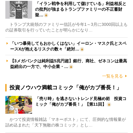
「イラン戦争を利用して儲けている」利益相反と
の批判が強まるトランプファミリーの不正蓄財
疑…
トランプ大統領のファミリー信託が今年1～3月に3000回以上も
の証券取引を行っていたことが明らかになり…
「いつ暴発してもおかしくはない」イーロン・マスク氏とスペ
ースXが抱えるリスクの数々「絶対…
【3メガバンクは純利益5兆円超】銀行、商社、ゼネコンは最高
益続出の一方で、中小企業・…
一覧を見る
投資ノウハウ満載コミック「俺がカブ番長！」
「売り時」を逃さないトレンド見極め術 投資コ
ミック「俺がカブ番長！」【第11回】
かつて投資情報雑誌「マネーポスト」にて、圧倒的な情報量が
詰め込まれた「天下無敵の株コミック」とし…