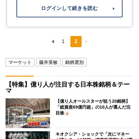
ログインして続きを読む
1
2
マーケット
藤井英敏
銘柄選別
【特集】億り人が注目する日本株銘柄＆テー
マ
【億り人オールスターが狙う20銘柄】
「総資産69億円超」の10人が選んだ注
目株
キオクシア・ショックで「次にマネー