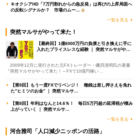
キオクシアHD「7万円割れからの急反発」は再びの上昇局面へ
の反転シグナルか？ 市場のムー…
一覧を見る
突然マルサがやって来た！
【最終回】1億6000万円の負債と引き換えに手に
入れたプライスレスな経験 ｜ 突然マルサがや…
2009年12月に発行された元FXトレーダー・磯貝清明氏の著書
『突然マルサがやって来た！～FXで10億円稼い…
【第9回】もう一度FXでリベンジ！ 種銭は差し押さえを免れ
た”ヒミツのお金” ｜ 突然マルサ…
【第8回】年利はなんと14.6％！ 毎日5万円超の延滞税が積み
上がっていく ｜ 突然マルサ…
一覧を見る
河合雅司「人口減少ニッポンの活路」