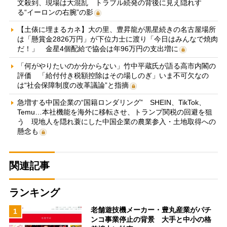
文殺到、現場は大混乱 トラブル続発の背後に見え隠れす
る“イーロンの右腕”の影
【土俵に埋まるカネ】大の里、豊昇龍が黒星続きの名古屋場所
は「懸賞金2826万円」が下位力士に渡り「今日はみんなで焼肉
だ！」 金星4個配給で協会は年96万円の支出増に
「何がやりたいのか分からない」竹中平蔵氏が語る高市内閣の
評価 「給付付き税額控除はその場しのぎ」いま不可欠なの
は“社会保障制度の改革議論”と指摘
急増する中国企業の“国籍ロンダリング” SHEIN、TikTok、
Temu…本社機能を海外に移転させ、トランプ関税の回避を狙
う 現地人を隠れ蓑にした中国企業の農業参入・土地取得への
懸念も
関連記事
ランキング
老舗遊技機メーカー・豊丸産業がパチ
1
ンコ事業停止の背景 大手と中小の格