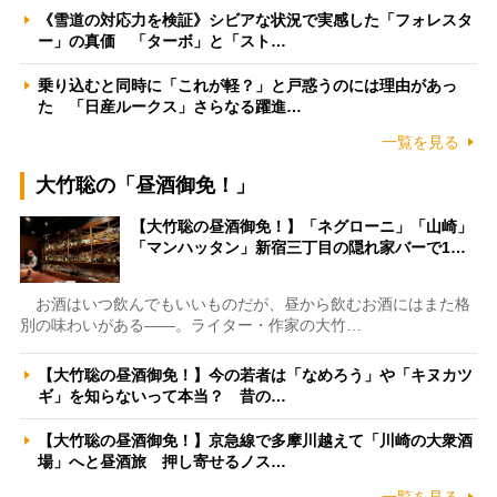
《雪道の対応力を検証》シビアな状況で実感した「フォレスタ
ー」の真価 「ターボ」と「スト…
乗り込むと同時に「これが軽？」と戸惑うのには理由があっ
た 「日産ルークス」さらなる躍進…
一覧を見る
大竹聡の「昼酒御免！」
【大竹聡の昼酒御免！】「ネグローニ」「山崎」
「マンハッタン」新宿三丁目の隠れ家バーで1…
お酒はいつ飲んでもいいものだが、昼から飲むお酒にはまた格
別の味わいがある――。ライター・作家の大竹…
【大竹聡の昼酒御免！】今の若者は「なめろう」や「キヌカツ
ギ」を知らないって本当？ 昔の…
【大竹聡の昼酒御免！】京急線で多摩川越えて「川崎の大衆酒
場」へと昼酒旅 押し寄せるノス…
一覧を見る