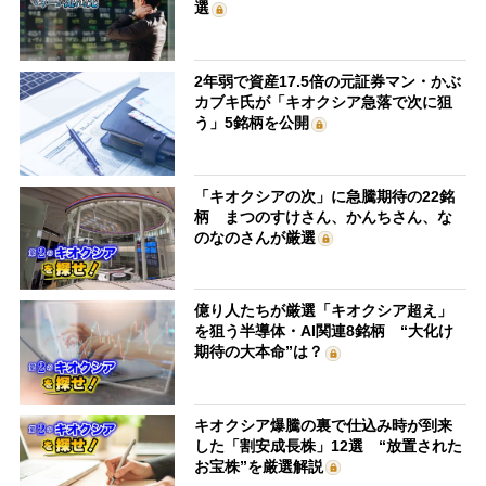
選
2年弱で資産17.5倍の元証券マン・かぶ
カブキ氏が「キオクシア急落で次に狙
う」5銘柄を公開
「キオクシアの次」に急騰期待の22銘
柄 まつのすけさん、かんちさん、な
のなのさんが厳選
億り人たちが厳選「キオクシア超え」
を狙う半導体・AI関連8銘柄 “大化け
期待の大本命”は？
キオクシア爆騰の裏で仕込み時が到来
した「割安成長株」12選 “放置された
お宝株”を厳選解説