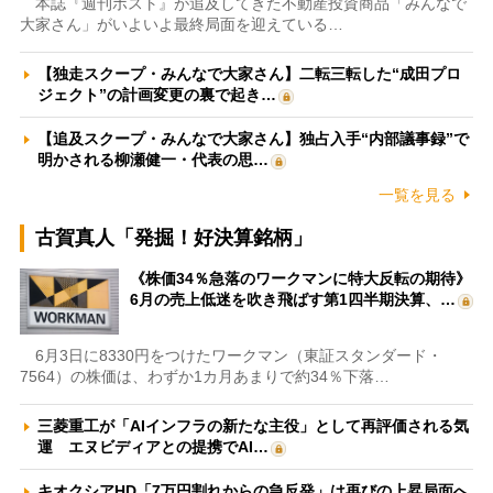
本誌『週刊ポスト』が追及してきた不動産投資商品「みんなで
大家さん」がいよいよ最終局面を迎えている…
【独走スクープ・みんなで大家さん】二転三転した“成田プロ
ジェクト”の計画変更の裏で起き…
【追及スクープ・みんなで大家さん】独占入手“内部議事録”で
明かされる柳瀬健一・代表の思…
一覧を見る
古賀真人「発掘！好決算銘柄」
《株価34％急落のワークマンに特大反転の期待》
6月の売上低迷を吹き飛ばす第1四半期決算、…
6月3日に8330円をつけたワークマン（東証スタンダード・
7564）の株価は、わずか1カ月あまりで約34％下落…
三菱重工が「AIインフラの新たな主役」として再評価される気
運 エヌビディアとの提携でAI…
キオクシアHD「7万円割れからの急反発」は再びの上昇局面へ