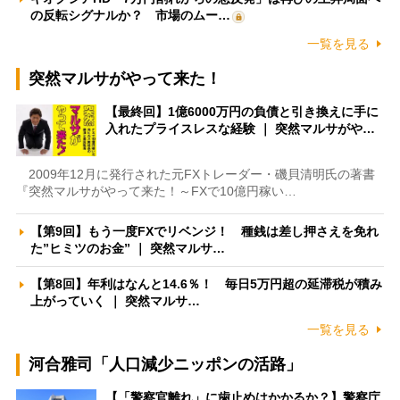
の反転シグナルか？ 市場のムー…
一覧を見る
突然マルサがやって来た！
【最終回】1億6000万円の負債と引き換えに手に
入れたプライスレスな経験 ｜ 突然マルサがや…
2009年12月に発行された元FXトレーダー・磯貝清明氏の著書
『突然マルサがやって来た！～FXで10億円稼い…
【第9回】もう一度FXでリベンジ！ 種銭は差し押さえを免れ
た”ヒミツのお金” ｜ 突然マルサ…
【第8回】年利はなんと14.6％！ 毎日5万円超の延滞税が積み
上がっていく ｜ 突然マルサ…
一覧を見る
河合雅司「人口減少ニッポンの活路」
【「警察官離れ」に歯止めはかかるか？】警察庁