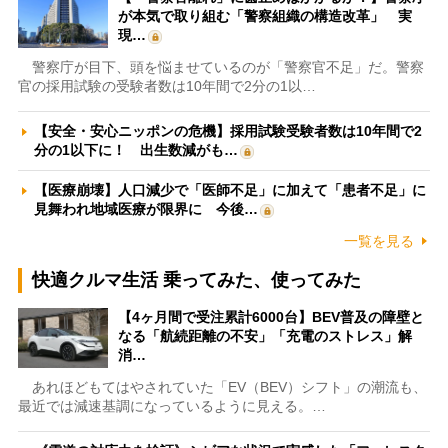
が本気で取り組む「警察組織の構造改革」 実
現…
警察庁が目下、頭を悩ませているのが「警察官不足」だ。警察
官の採用試験の受験者数は10年間で2分の1以…
【安全・安心ニッポンの危機】採用試験受験者数は10年間で2
分の1以下に！ 出生数減がも…
【医療崩壊】人口減少で「医師不足」に加えて「患者不足」に
見舞われ地域医療が限界に 今後…
一覧を見る
快適クルマ生活 乗ってみた、使ってみた
【4ヶ月間で受注累計6000台】BEV普及の障壁と
なる「航続距離の不安」「充電のストレス」解
消…
あれほどもてはやされていた「EV（BEV）シフト」の潮流も、
最近では減速基調になっているように見える。…