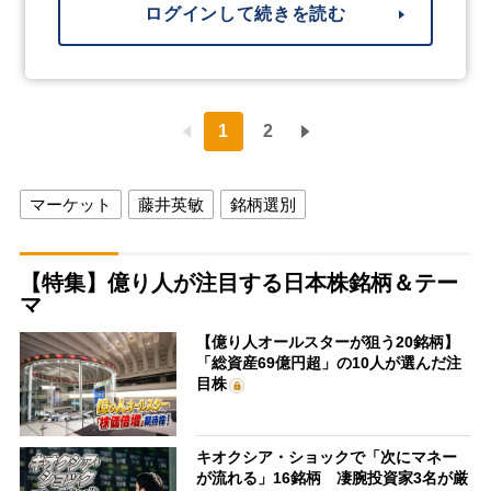
ログインして続きを読む
1
2
マーケット
藤井英敏
銘柄選別
【特集】億り人が注目する日本株銘柄＆テー
マ
【億り人オールスターが狙う20銘柄】
「総資産69億円超」の10人が選んだ注
目株
キオクシア・ショックで「次にマネー
が流れる」16銘柄 凄腕投資家3名が厳