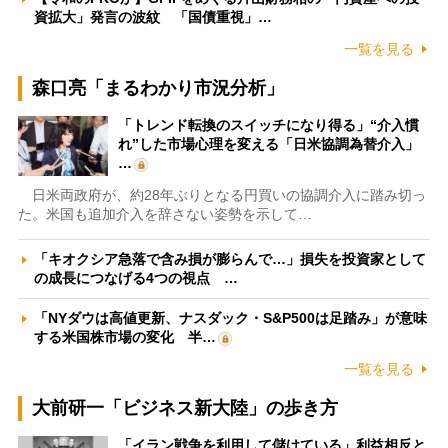
資拡大」発言の波紋 「国債重視」…
一覧を見る
森口亮「まるわかり市況分析」
「トレンド転換のスイッチになり得る」“介入慣
れ”した市場心理を変える「日米協調為替介入」
…
日米両政府が、約28年ぶりとなる円買いの協調介入に踏み切っ
た。米国も追加介入を辞さない姿勢を示して…
「キオクシア急落で含み損が膨らんで…」損失を投資家として
の成長につなげる4つの視点 …
「NYダウは高値更新、ナスダック・S&P500は足踏み」が意味
する米国株市場の変化 半…
一覧を見る
大前研一「ビジネス新大陸」の歩き方
「イラン戦争を利用して儲けている」利益相反と