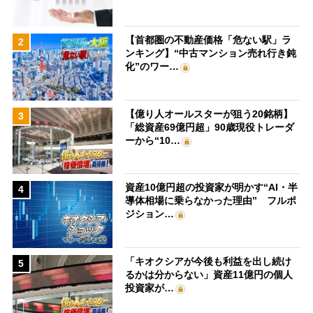
【首都圏の不動産価格「危ない駅」ラ
2
ンキング】“中古マンション売れ行き鈍
化”のワー…
【億り人オールスターが狙う20銘柄】
3
「総資産69億円超」90歳現役トレーダ
ーから“10…
資産10億円超の投資家が明かす“AI・半
4
導体相場に乗らなかった理由” フルポ
ジション…
「キオクシアが今後も利益を出し続け
5
るかは分からない」資産11億円の個人
投資家が…