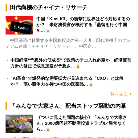
田代尚機のチャイナ・リサーチ
中国「Kimi K3」の衝撃に世界はどう対応するの
か？ 米財務長官が検討する「蒸留を行う中国
AI…
中国経済に精通する中国株投資の第一人者・田代尚機氏のプレ
ミアム連載「チャイナ・リサーチ」。中国企…
中国経済“予想外の低成長”で政策のテコ入れ必至か 経済運営
方針の修正で成長加速が予想さ…
“AI革命”で爆発的な需要拡大が見込まれる「CXO」とは何
か？ 高い競争力を持つ中国の医薬品…
一覧を見る
「みんなで大家さん」配当ストップ騒動の内幕
《ついに見えた問題の核心》「みんなで大家さ
ん」2000億円超不動産投資トラブル“異常なく
ら…