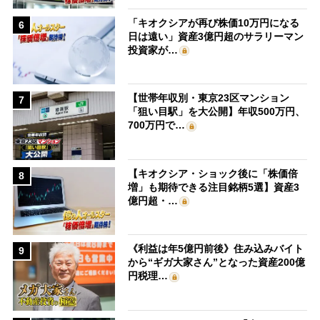
「キオクシアが再び株価10万円になる
6
日は遠い」資産3億円超のサラリーマン
投資家が…
【世帯年収別・東京23区マンション
7
「狙い目駅」を大公開】年収500万円、
700万円で…
【キオクシア・ショック後に「株価倍
8
増」も期待できる注目銘柄5選】資産3
億円超・…
《利益は年5億円前後》住み込みバイト
9
から“ギガ大家さん”となった資産200億
円税理…