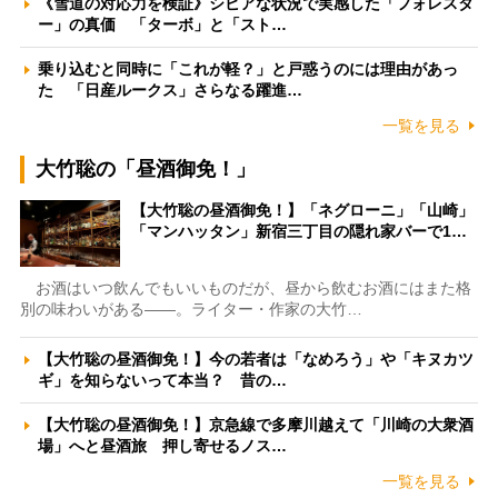
《雪道の対応力を検証》シビアな状況で実感した「フォレスタ
ー」の真価 「ターボ」と「スト…
乗り込むと同時に「これが軽？」と戸惑うのには理由があっ
た 「日産ルークス」さらなる躍進…
一覧を見る
大竹聡の「昼酒御免！」
【大竹聡の昼酒御免！】「ネグローニ」「山崎」
「マンハッタン」新宿三丁目の隠れ家バーで1…
お酒はいつ飲んでもいいものだが、昼から飲むお酒にはまた格
別の味わいがある――。ライター・作家の大竹…
【大竹聡の昼酒御免！】今の若者は「なめろう」や「キヌカツ
ギ」を知らないって本当？ 昔の…
【大竹聡の昼酒御免！】京急線で多摩川越えて「川崎の大衆酒
場」へと昼酒旅 押し寄せるノス…
一覧を見る