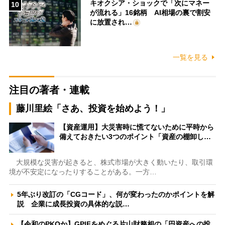
キオクシア・ショックで「次にマネー
10
が流れる」16銘柄 AI相場の裏で割安
に放置され…
一覧を見る
注目の著者・連載
藤川里絵「さあ、投資を始めよう！」
【資産運用】大災害時に慌てないために平時から
備えておきたい3つのポイント「資産の棚卸し…
大規模な災害が起きると、株式市場が大きく動いたり、取引環
境が不安定になったりすることがある。一方…
5年ぶり改訂の「CGコード」、何が変わったのかポイントを解
説 企業に成長投資の具体的な説…
【令和のPKOか】GPIFをめぐる片山財務相の「円資産への投