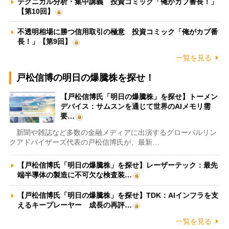
テクニカル分析・集中講義 投資コミック「俺がカブ番長！」
【第10回】
不透明相場に勝つ信用取引の極意 投資コミック「俺がカブ番
長！」【第9回】
一覧を見る
戸松信博の明日の爆騰株を探せ！
【戸松信博氏「明日の爆騰株」を探せ】トーメン
デバイス：サムスンを通じて世界のAIメモリ需
要…
新聞や雑誌など多数の金融メディアに出演するグローバルリン
クアドバイザーズ代表の戸松信博氏が、最新…
【戸松信博氏「明日の爆騰株」を探せ】レーザーテック：最先
端半導体の製造に不可欠な検査装…
【戸松信博氏「明日の爆騰株」を探せ】TDK：AIインフラを支
えるキープレーヤー 成長の再評…
一覧を見る