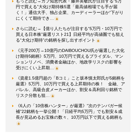
もっと読む→カブ知恵代表・藤井英敏氏が注目する“5万
円で買える”大化け期待株5選「最高値相場でも手が届
く！」通信大手、独占企業、カーディーラーほか“下がり
にくくて期待でき…
さらに読む→【億り人たちが注目する“5万円・10万円で
買える日本株”厳選リスト21】日経平均が高値圏でも狙え
る“大化け期待”の銘柄を探し出すポイント
《元手200万→10億円のDAIBOUCHOU氏が厳選した大化
け期待5銘柄》5万円、10万円で買えるブライダル、マン
ションリノベ、消費者金融ほか、地政学リスクの影響を
受けにくい上昇期…
《資産1.5億円超の「Bコミ」こと坂本慎太郎氏が5銘柄を
厳選》5万円、10万円で買える上昇期待の株！ 金融、ア
パレル、高級合皮メーカーほか、割安＆高利回り銘柄で
リスク分散も狙…
《6人の「10倍株ハンター」が厳選》“次のテンバガー候
補”22銘柄を一挙公開！「日経平均5万円」でも割安＆成
長が見込めるお宝株の数々、10万円以下で買える銘柄も