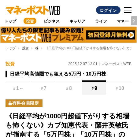
ログイン
トップ
投資
ビジネス
キャリア
ライフ
マネー
トップ
投資
株
《日経平均が1000円超値下がりする相場も怖くない》カブ
投資
2025.12.07 13:01
マネーポストWEB
日経平均高値圏でも狙える5万円・10万円株
1
7
8
9
10
＃
～
＃
＃
＃
＃
有料会員限定
《日経平均が1000円超値下がりする相場
も怖くない》カブ知恵代表・藤井英敏氏
が指南する「5万円株」「10万円株」の