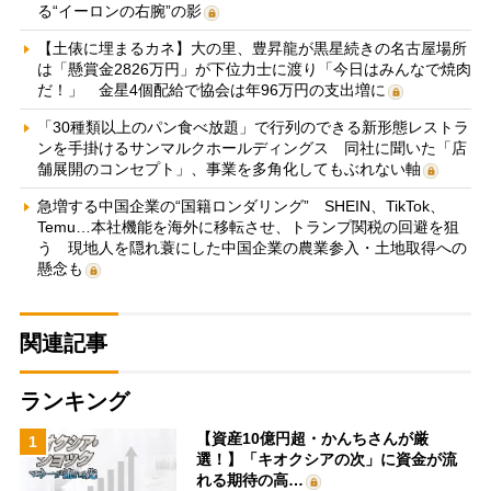
る“イーロンの右腕”の影
【土俵に埋まるカネ】大の里、豊昇龍が黒星続きの名古屋場所
は「懸賞金2826万円」が下位力士に渡り「今日はみんなで焼肉
だ！」 金星4個配給で協会は年96万円の支出増に
「30種類以上のパン食べ放題」で行列のできる新形態レストラ
ンを手掛けるサンマルクホールディングス 同社に聞いた「店
舗展開のコンセプト」、事業を多角化してもぶれない軸
急増する中国企業の“国籍ロンダリング” SHEIN、TikTok、
Temu…本社機能を海外に移転させ、トランプ関税の回避を狙
う 現地人を隠れ蓑にした中国企業の農業参入・土地取得への
懸念も
関連記事
ランキング
【資産10億円超・かんちさんが厳
1
選！】「キオクシアの次」に資金が流
れる期待の高…