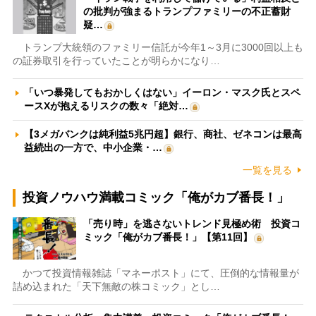
の批判が強まるトランプファミリーの不正蓄財
疑…
トランプ大統領のファミリー信託が今年1～3月に3000回以上も
の証券取引を行っていたことが明らかになり…
「いつ暴発してもおかしくはない」イーロン・マスク氏とスペ
ースXが抱えるリスクの数々「絶対…
【3メガバンクは純利益5兆円超】銀行、商社、ゼネコンは最高
益続出の一方で、中小企業・…
一覧を見る
投資ノウハウ満載コミック「俺がカブ番長！」
「売り時」を逃さないトレンド見極め術 投資コ
ミック「俺がカブ番長！」【第11回】
かつて投資情報雑誌「マネーポスト」にて、圧倒的な情報量が
詰め込まれた「天下無敵の株コミック」とし…