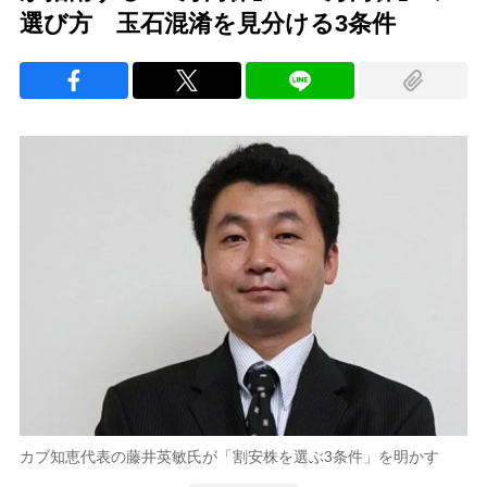
選び方 玉石混淆を見分ける3条件
カブ知恵代表の藤井英敏氏が「割安株を選ぶ3条件」を明かす