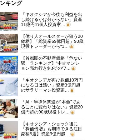
ンキング
「キオクシアが今後も利益を出
し続けるかは分からない」資産
11億円の個人投資家…
【億り人オールスターが狙う20
銘柄】「総資産69億円超」90歳
現役トレーダーから“1…
【首都圏の不動産価格「危ない
駅」ランキング】“中古マンシ
ョン売れ行き鈍化”のワ…
「キオクシアが再び株価10万円
になる日は遠い」資産3億円超
のサラリーマン投資家…
「AI・半導体関連が“本命”であ
ることに変わりはない」資産20
億円超の90歳現役トレ…
【キオクシア・ショック後に
「株価倍増」も期待できる注目
銘柄5選】資産3億円超…