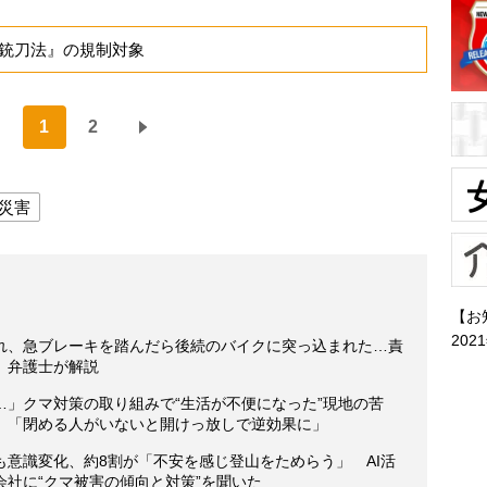
銃刀法』の規制対象
1
2
災害
【お
202
れ、急ブレーキを踏んだら後続のバイクに突っ込まれた…責
、弁護士が解説
」クマ対策の取り組みで“生活が不便になった”現地の苦
」「閉める人がいないと開けっ放しで逆効果に」
意識変化、約8割が「不安を感じ登山をためらう」 AI活
社に“クマ被害の傾向と対策”を聞いた