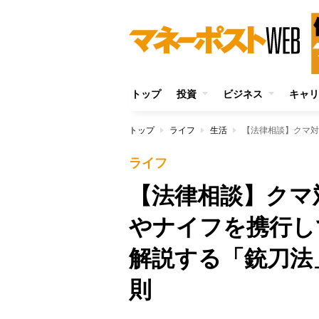
トップ
投資
ビジネス
キャリ
トップ
ライフ
生活
ライフ
【法律相談】クマ
やナイフを携行し
解説する「銃刀法
則