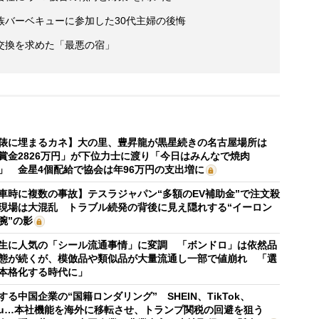
族バーベキューに参加した30代主婦の後悔
交換を求めた「最悪の宿」
俵に埋まるカネ】大の里、豊昇龍が黒星続きの名古屋場所は
賞金2826万円」が下位力士に渡り「今日はみんなで焼肉
」 金星4個配給で協会は年96万円の支出増に
車時に複数の事故】テスラジャパン“多額のEV補助金”で注文殺
現場は大混乱 トラブル続発の背後に見え隠れする“イーロン
腕”の影
生に人気の「シール流通事情」に変調 「ボンドロ」は依然品
態が続くが、模倣品や類似品が大量流通し一部で値崩れ 「選
本格化する時代に」
する中国企業の“国籍ロンダリング” SHEIN、TikTok、
mu…本社機能を海外に移転させ、トランプ関税の回避を狙う