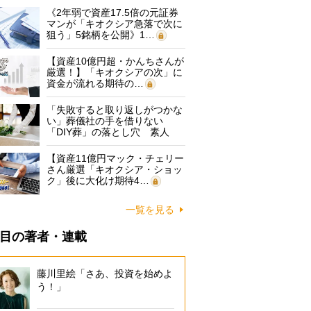
《2年弱で資産17.5倍の元証券
マンが「キオクシア急落で次に
狙う」5銘柄を公開》1…
【資産10億円超・かんちさんが
厳選！】「キオクシアの次」に
資金が流れる期待の…
「失敗すると取り返しがつかな
い」葬儀社の手を借りない
「DIY葬」の落とし穴 素人
に…
【資産11億円マック・チェリー
さん厳選「キオクシア・ショッ
ク」後に大化け期待4…
一覧を見る
目の著者・連載
藤川里絵「さあ、投資を始めよ
う！」