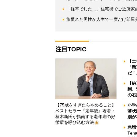
「軽率でした…」住宅街でご近所家
旅慣れた男性が人生で一度だけ部屋
注目TOPIC
【土
「懸
だ！
【納
到、
の右
【75歳をすぎたらやめること】
小学
ベストセラー『定年後』著者・
薄状
楠木新氏が指南する老年期の好
別が
循環を呼び込む方法
急増
Te