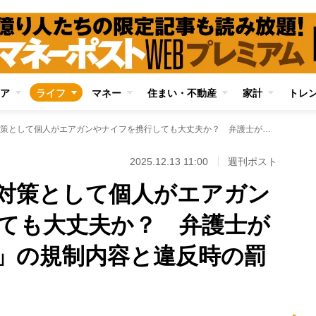
ア
ライフ
マネー
住まい・不動産
家計
トレ
【法律相談】クマ対策として個人がエアガンやナイフを携行しても大丈夫か？ 弁護士が解説する「銃刀法」の規制内容と違反時の罰則
2025.12.13 11:00
週刊ポスト
対策として個人がエアガン
ても大丈夫か？ 弁護士が
」の規制内容と違反時の罰