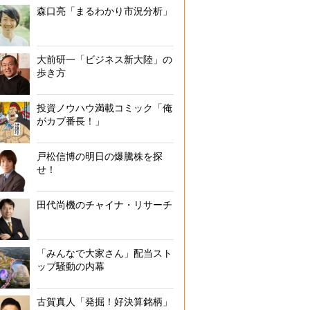
森口亮「まるわかり市況分析」
大前研一「ビジネス新大陸」の
歩き方
投資ノウハウ満載コミック「俺
がカブ番長！」
戸松信博の明日の爆騰株を探
せ！
田代尚機のチャイナ・リサーチ
「みんなで大家さん」配当スト
ップ騒動の内幕
古賀真人「発掘！好決算銘柄」