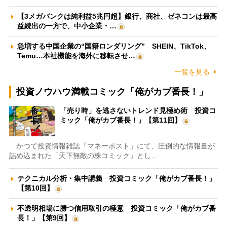
【3メガバンクは純利益5兆円超】銀行、商社、ゼネコンは最高
益続出の一方で、中小企業・…
急増する中国企業の“国籍ロンダリング” SHEIN、TikTok、
Temu…本社機能を海外に移転させ…
一覧を見る
投資ノウハウ満載コミック「俺がカブ番長！」
「売り時」を逃さないトレンド見極め術 投資コ
ミック「俺がカブ番長！」【第11回】
かつて投資情報雑誌「マネーポスト」にて、圧倒的な情報量が
詰め込まれた「天下無敵の株コミック」とし…
テクニカル分析・集中講義 投資コミック「俺がカブ番長！」
【第10回】
不透明相場に勝つ信用取引の極意 投資コミック「俺がカブ番
長！」【第9回】