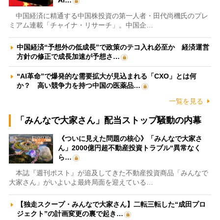
AI…
中国経済に精通する中国株投資の第一人者・田代尚機氏のプレ
ミアム連載「チャイナ・リサーチ」。中国企…
中国経済“予想外の低成長”で政策のテコ入れ必至か 経済運営
方針の修正で成長加速が予想さ…
“AI革命”で爆発的な需要拡大が見込まれる「CXO」とは何
か？ 高い競争力を持つ中国の医薬品…
一覧を見る
「みんなで大家さん」配当ストップ騒動の内幕
《ついに見えた問題の核心》「みんなで大家さ
ん」2000億円超不動産投資トラブル“異常なく
ら…
本誌『週刊ポスト』が追及してきた不動産投資商品「みんなで
大家さん」がいよいよ最終局面を迎えている…
【独走スクープ・みんなで大家さん】二転三転した“成田プロ
ジェクト”の計画変更の裏で起き…