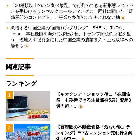
「30種類以上のパン食べ放題」で行列のできる新形態レストラ
ンを手掛けるサンマルクホールディングス 同社に聞いた「店
舗展開のコンセプト」、事業を多角化してもぶれない軸
急増する中国企業の“国籍ロンダリング” SHEIN、TikTok、
Temu…本社機能を海外に移転させ、トランプ関税の回避を狙
う 現地人を隠れ蓑にした中国企業の農業参入・土地取得への
懸念も
関連記事
ランキング
【キオクシア・ショック後に「株価倍
1
増」も期待できる注目銘柄5選】資産3
億円超・…
【首都圏の不動産価格「危ない駅」ラ
2
ンキング】“中古マンション売れ行き鈍
化”のワー…