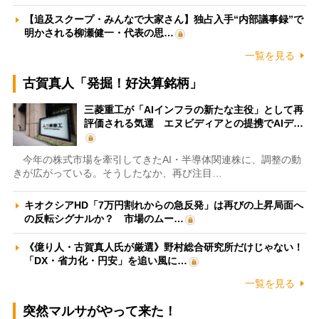
【追及スクープ・みんなで大家さん】独占入手“内部議事録”で
明かされる柳瀬健一・代表の思…
一覧を見る
古賀真人「発掘！好決算銘柄」
三菱重工が「AIインフラの新たな主役」として再
評価される気運 エヌビディアとの提携でAIデ…
今年の株式市場を牽引してきたAI・半導体関連株に、調整の動
きが広がっている。そうしたなか、再び注目…
キオクシアHD「7万円割れからの急反発」は再びの上昇局面へ
の反転シグナルか？ 市場のムー…
《億り人・古賀真人氏が厳選》野村総合研究所だけじゃない！
「DX・省力化・円安」を追い風に…
一覧を見る
突然マルサがやって来た！