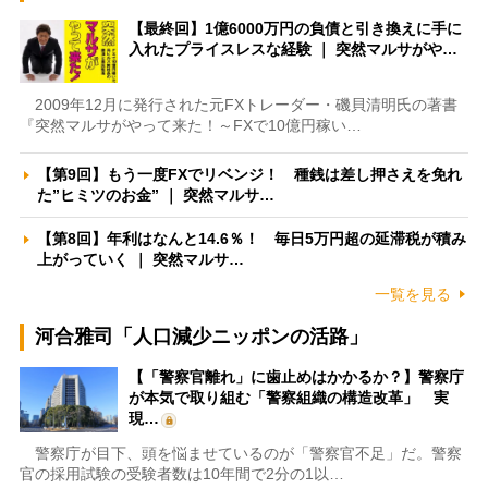
【最終回】1億6000万円の負債と引き換えに手に
入れたプライスレスな経験 ｜ 突然マルサがや…
2009年12月に発行された元FXトレーダー・磯貝清明氏の著書
『突然マルサがやって来た！～FXで10億円稼い…
【第9回】もう一度FXでリベンジ！ 種銭は差し押さえを免れ
た”ヒミツのお金” ｜ 突然マルサ…
【第8回】年利はなんと14.6％！ 毎日5万円超の延滞税が積み
上がっていく ｜ 突然マルサ…
一覧を見る
河合雅司「人口減少ニッポンの活路」
【「警察官離れ」に歯止めはかかるか？】警察庁
が本気で取り組む「警察組織の構造改革」 実
現…
警察庁が目下、頭を悩ませているのが「警察官不足」だ。警察
官の採用試験の受験者数は10年間で2分の1以…