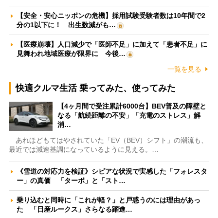
【安全・安心ニッポンの危機】採用試験受験者数は10年間で2
分の1以下に！ 出生数減がも…
【医療崩壊】人口減少で「医師不足」に加えて「患者不足」に
見舞われ地域医療が限界に 今後…
一覧を見る
快適クルマ生活 乗ってみた、使ってみた
【4ヶ月間で受注累計6000台】BEV普及の障壁と
なる「航続距離の不安」「充電のストレス」解
消…
あれほどもてはやされていた「EV（BEV）シフト」の潮流も、
最近では減速基調になっているように見える。…
《雪道の対応力を検証》シビアな状況で実感した「フォレスタ
ー」の真価 「ターボ」と「スト…
乗り込むと同時に「これが軽？」と戸惑うのには理由があっ
た 「日産ルークス」さらなる躍進…