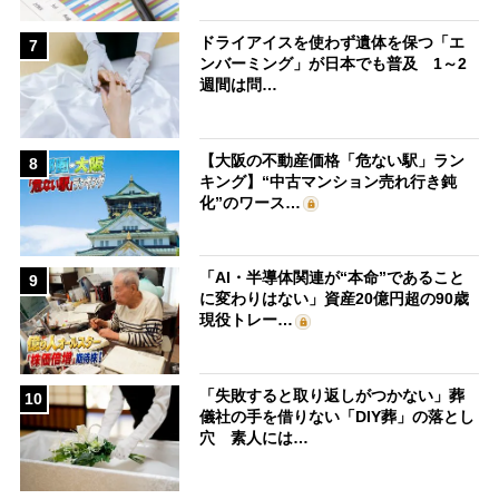
ドライアイスを使わず遺体を保つ「エ
7
ンバーミング」が日本でも普及 1～2
週間は問…
【大阪の不動産価格「危ない駅」ラン
8
キング】“中古マンション売れ行き鈍
化”のワース…
「AI・半導体関連が“本命”であること
9
に変わりはない」資産20億円超の90歳
現役トレー…
「失敗すると取り返しがつかない」葬
10
儀社の手を借りない「DIY葬」の落とし
穴 素人には…