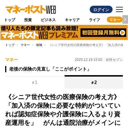
ログイン
トップ
投資
ビジネス
キャリア
ライフ
マネー
トップ
マネー
保険
《シニア世代女性の医療保険の考え方》「加入済の保険
マネー
2025.12.19 15:02
女性セブン
老後の保険の見直し「ここがポイント」
1
2
＃
＃
《シニア世代女性の医療保険の考え方》
「加入済の保険に必要な特約がついてい
れば認知症保険や介護保険に入るより資
産運用を」 がんは通院治療がメインに