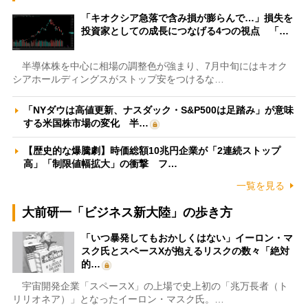
「キオクシア急落で含み損が膨らんで…」損失を
投資家としての成長につなげる4つの視点 「…
半導体株を中心に相場の調整色が強まり、7月中旬にはキオク
シアホールディングスがストップ安をつけるな…
「NYダウは高値更新、ナスダック・S&P500は足踏み」が意味
する米国株市場の変化 半…
【歴史的な爆騰劇】時価総額10兆円企業が「2連続ストップ
高」「制限値幅拡大」の衝撃 フ…
一覧を見る
大前研一「ビジネス新大陸」の歩き方
「いつ暴発してもおかしくはない」イーロン・マ
スク氏とスペースXが抱えるリスクの数々「絶対
的…
宇宙開発企業「スペースX」の上場で史上初の「兆万長者（ト
リリオネア）」となったイーロン・マスク氏。…