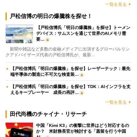
一覧を見る
戸松信博の明日の爆騰株を探せ！
【戸松信博氏「明日の爆騰株」を探せ】トーメン
デバイス：サムスンを通じて世界のAIメモリ需
要…
新聞や雑誌など多数の金融メディアに出演するグローバルリン
クアドバイザーズ代表の戸松信博氏が、最新…
【戸松信博氏「明日の爆騰株」を探せ】レーザーテック：最先
端半導体の製造に不可欠な検査装…
【戸松信博氏「明日の爆騰株」を探せ】TDK：AIインフラを支
えるキープレーヤー 成長の再評…
一覧を見る
田代尚機のチャイナ・リサーチ
中国「Kimi K3」の衝撃に世界はどう対応するの
か？ 米財務長官が検討する「蒸留を行う中国