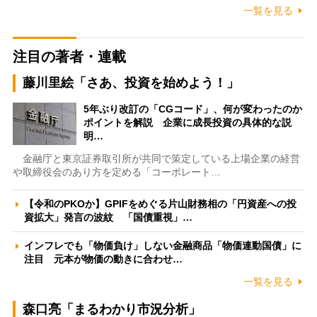
一覧を見る
注目の著者・連載
藤川里絵「さあ、投資を始めよう！」
5年ぶり改訂の「CGコード」、何が変わったのか
ポイントを解説 企業に成長投資の具体的な説
明…
金融庁と東京証券取引所が共同で策定している上場企業の経営
や取締役会のあり方を定める「コーポレート…
【令和のPKOか】GPIFをめぐる片山財務相の「円資産への投
資拡大」発言の波紋 「国債重視」…
インフレでも「物価負け」しない金融商品「物価連動国債」に
注目 元本が物価の動きに合わせ…
一覧を見る
森口亮「まるわかり市況分析」