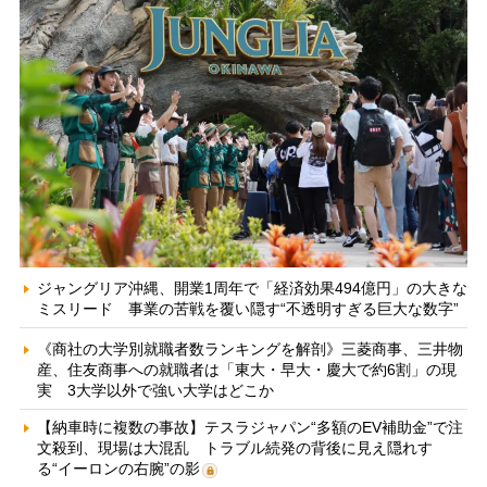
ジャングリア沖縄、開業1周年で「経済効果494億円」の大きな
ミスリード 事業の苦戦を覆い隠す“不透明すぎる巨大な数字”
《商社の大学別就職者数ランキングを解剖》三菱商事、三井物
産、住友商事への就職者は「東大・早大・慶大で約6割」の現
実 3大学以外で強い大学はどこか
【納車時に複数の事故】テスラジャパン“多額のEV補助金”で注
文殺到、現場は大混乱 トラブル続発の背後に見え隠れす
る“イーロンの右腕”の影