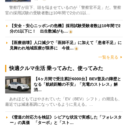
警察庁が目下、頭を悩ませているのが「警察官不足」だ。警察
官の採用試験の受験者数は10年間で2分の1以…
【安全・安心ニッポンの危機】採用試験受験者数は10年間で2
分の1以下に！ 出生数減がも…
【医療崩壊】人口減少で「医師不足」に加えて「患者不足」に
見舞われ地域医療が限界に 今後…
一覧を見る
快適クルマ生活 乗ってみた、使ってみた
【4ヶ月間で受注累計6000台】BEV普及の障壁と
なる「航続距離の不安」「充電のストレス」解
消…
あれほどもてはやされていた「EV（BEV）シフト」の潮流も、
最近では減速基調になっているように見える。…
《雪道の対応力を検証》シビアな状況で実感した「フォレスタ
ー」の真価 「ターボ」と「スト…