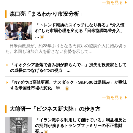
一覧を見る
森口亮「まるわかり市況分析」
「トレンド転換のスイッチになり得る」“介入慣
れ”した市場心理を変える「日米協調為替介入」
…
日米両政府が、約28年ぶりとなる円買いの協調介入に踏み切っ
た。米国も追加介入を辞さない姿勢を示して…
「キオクシア急落で含み損が膨らんで…」損失を投資家として
の成長につなげる4つの視点 …
「NYダウは高値更新、ナスダック・S&P500は足踏み」が意味
する米国株市場の変化 半…
一覧を見る
大前研一「ビジネス新大陸」の歩き方
「イラン戦争を利用して儲けている」利益相反と
の批判が強まるトランプファミリーの不正蓄財
疑…