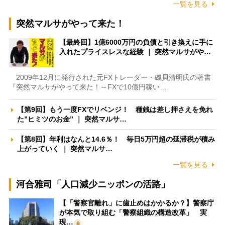
一覧を見る
突然マルサがやって来た！
【最終回】1億6000万円の負債と引き換えに手に
入れたプライスレスな経験 ｜ 突然マルサがや…
2009年12月に発行された元FXトレーダー・磯貝清明氏の著書
『突然マルサがやって来た！～FXで10億円稼い…
【第9回】もう一度FXでリベンジ！ 種銭は差し押さえを免れ
た”ヒミツのお金” ｜ 突然マルサ…
【第8回】年利はなんと14.6％！ 毎日5万円超の延滞税が積み
上がっていく ｜ 突然マルサ…
一覧を見る
河合雅司「人口減少ニッポンの活路」
【「警察官離れ」に歯止めはかかるか？】警察庁
が本気で取り組む「警察組織の構造改革」 実
現…