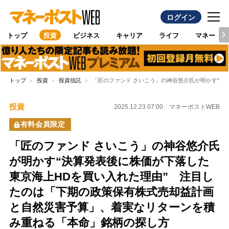
ログイン
トップ
投資
ビジネス
キャリア
ライフ
マネー
トップ
投資
投資信託
「匠のファンド さいこう」の神谷悠介氏が明かす“
投資
2025.12.23 07:00
マネーポストWEB
有料会員限定
「匠のファンド さいこう」の神谷悠介氏
が明かす“決算発表後に株価が下落した
東京海上HDを買い入れた理由” 注目し
たのは「下期の政策保有株式売却益計画
と自然災害予算」、着実なリターンを積
み重ねる「本命」銘柄の探し方