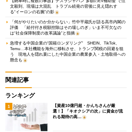
【納車時に複数の事故】テスラジャパン“多額のEV補助金”で注
文殺到、現場は大混乱 トラブル続発の背後に見え隠れす
る“イーロンの右腕”の影
「何がやりたいのか分からない」竹中平蔵氏が語る高市内閣の
評価 「給付付き税額控除はその場しのぎ」いま不可欠なの
は“社会保障制度の改革議論”と指摘
急増する中国企業の“国籍ロンダリング” SHEIN、TikTok、
Temu…本社機能を海外に移転させ、トランプ関税の回避を狙
う 現地人を隠れ蓑にした中国企業の農業参入・土地取得への
懸念も
関連記事
ランキング
【資産10億円超・かんちさんが厳
1
選！】「キオクシアの次」に資金が流
れる期待の高…