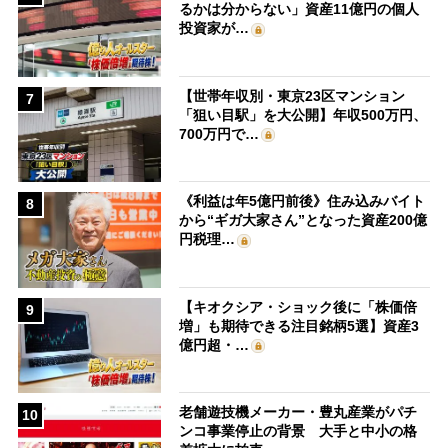
るかは分からない」資産11億円の個人
投資家が…
【世帯年収別・東京23区マンション
7
「狙い目駅」を大公開】年収500万円、
700万円で…
《利益は年5億円前後》住み込みバイト
8
から“ギガ大家さん”となった資産200億
円税理…
【キオクシア・ショック後に「株価倍
9
増」も期待できる注目銘柄5選】資産3
億円超・…
老舗遊技機メーカー・豊丸産業がパチ
10
ンコ事業停止の背景 大手と中小の格