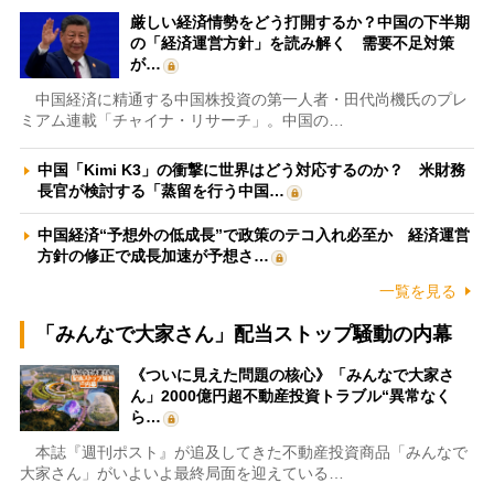
厳しい経済情勢をどう打開するか？中国の下半期
の「経済運営方針」を読み解く 需要不足対策
が…
中国経済に精通する中国株投資の第一人者・田代尚機氏のプレ
ミアム連載「チャイナ・リサーチ」。中国の…
中国「Kimi K3」の衝撃に世界はどう対応するのか？ 米財務
長官が検討する「蒸留を行う中国…
中国経済“予想外の低成長”で政策のテコ入れ必至か 経済運営
方針の修正で成長加速が予想さ…
一覧を見る
「みんなで大家さん」配当ストップ騒動の内幕
《ついに見えた問題の核心》「みんなで大家さ
ん」2000億円超不動産投資トラブル“異常なく
ら…
本誌『週刊ポスト』が追及してきた不動産投資商品「みんなで
大家さん」がいよいよ最終局面を迎えている…