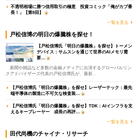
不透明相場に勝つ信用取引の極意 投資コミック「俺がカブ番
長！」【第9回】
一覧を見る
戸松信博の明日の爆騰株を探せ！
【戸松信博氏「明日の爆騰株」を探せ】トーメン
デバイス：サムスンを通じて世界のAIメモリ需
要…
新聞や雑誌など多数の金融メディアに出演するグローバルリン
クアドバイザーズ代表の戸松信博氏が、最新…
【戸松信博氏「明日の爆騰株」を探せ】レーザーテック：最先
端半導体の製造に不可欠な検査装…
【戸松信博氏「明日の爆騰株」を探せ】TDK：AIインフラを支
えるキープレーヤー 成長の再評…
一覧を見る
田代尚機のチャイナ・リサーチ