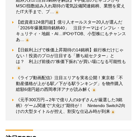
MSCI指数組み入れ期待の電気設備関連銘柄、業態を変え
たIT大手まで、プ…
【総資産124億円超】億り人オールスター20人が選んだ
「2026年爆騰期待銘柄40」 注目テーマはインフレ・セ
キュリティ・地銀・AI…IPOやTOB、小型株にもチャンス
あ…
【日銀利上げで株価上昇期待の14銘柄】銀行株だけじゃ
ない！投資のプロが注目する「勝ち組セクター」と
は？ 利上げ前後の“株価下振れ”が買い場になる可能性も
《ライブ動画配信》注目エリアを実名公開！東京都「不
動産価格が上がる駅／下がる駅ランキング」を物件購入
総額6億円超の西岡孝洋アナが読み解く
《元手300万円→2年で億り人のゆずさんが厳選した3銘
柄》ゲーム関連で“大化け”期待が！ Nintendo Switch2向
けの大型タイトルが控え、割安な仕込み時が到来