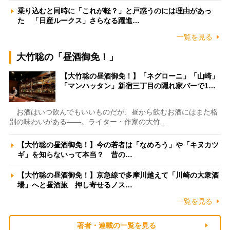
乗り込むと同時に「これが軽？」と戸惑うのには理由があっ
た 「日産ルークス」さらなる躍進…
一覧を見る
大竹聡の「昼酒御免！」
【大竹聡の昼酒御免！】「ネグローニ」「山崎」
「マンハッタン」新宿三丁目の隠れ家バーで1…
お酒はいつ飲んでもいいものだが、昼から飲むお酒にはまた格
別の味わいがある――。ライター・作家の大竹…
【大竹聡の昼酒御免！】今の若者は「なめろう」や「キヌカツ
ギ」を知らないって本当？ 昔の…
【大竹聡の昼酒御免！】京急線で多摩川越えて「川崎の大衆酒
場」へと昼酒旅 押し寄せるノス…
一覧を見る
著者・連載の一覧を見る