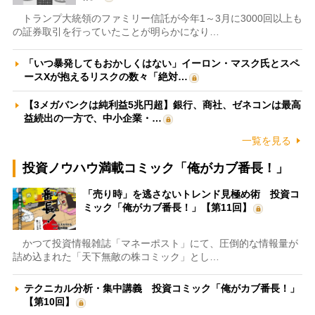
トランプ大統領のファミリー信託が今年1～3月に3000回以上も
の証券取引を行っていたことが明らかになり…
「いつ暴発してもおかしくはない」イーロン・マスク氏とスペ
ースXが抱えるリスクの数々「絶対…
【3メガバンクは純利益5兆円超】銀行、商社、ゼネコンは最高
益続出の一方で、中小企業・…
一覧を見る
投資ノウハウ満載コミック「俺がカブ番長！」
「売り時」を逃さないトレンド見極め術 投資コ
ミック「俺がカブ番長！」【第11回】
かつて投資情報雑誌「マネーポスト」にて、圧倒的な情報量が
詰め込まれた「天下無敵の株コミック」とし…
テクニカル分析・集中講義 投資コミック「俺がカブ番長！」
【第10回】