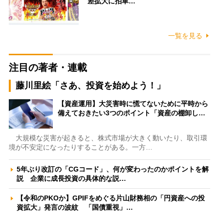
差拡大に拍車…
一覧を見る
注目の著者・連載
藤川里絵「さあ、投資を始めよう！」
【資産運用】大災害時に慌てないために平時から
備えておきたい3つのポイント「資産の棚卸し…
大規模な災害が起きると、株式市場が大きく動いたり、取引環
境が不安定になったりすることがある。一方…
5年ぶり改訂の「CGコード」、何が変わったのかポイントを解
説 企業に成長投資の具体的な説…
【令和のPKOか】GPIFをめぐる片山財務相の「円資産への投
資拡大」発言の波紋 「国債重視」…