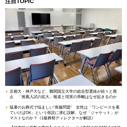
注目TOPIC
京都大・神戸大など、難関国立大学の総合型選抜が続々と廃
止 「推薦入試の拡大」報道と現実の乖離はなぜ起きるのか
猛暑のお葬式で悩ましい“喪服問題” 女性は「ワンピースを着
ていけばOK」という俗説に潜む誤解、なぜ「ジャケット」が
マストなのか？《1級葬祭ディレクターが解説》