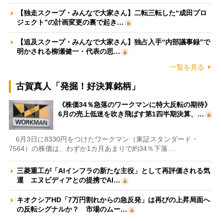
【独走スクープ・みんなで大家さん】二転三転した“成田プロ
ジェクト”の計画変更の裏で起き…
【追及スクープ・みんなで大家さん】独占入手“内部議事録”で
明かされる柳瀬健一・代表の思…
一覧を見る
古賀真人「発掘！好決算銘柄」
《株価34％急落のワークマンに特大反転の期待》
6月の売上低迷を吹き飛ばす第1四半期決算、…
6月3日に8330円をつけたワークマン（東証スタンダード・
7564）の株価は、わずか1カ月あまりで約34％下落…
三菱重工が「AIインフラの新たな主役」として再評価される気
運 エヌビディアとの提携でAI…
キオクシアHD「7万円割れからの急反発」は再びの上昇局面へ
の反転シグナルか？ 市場のムー…