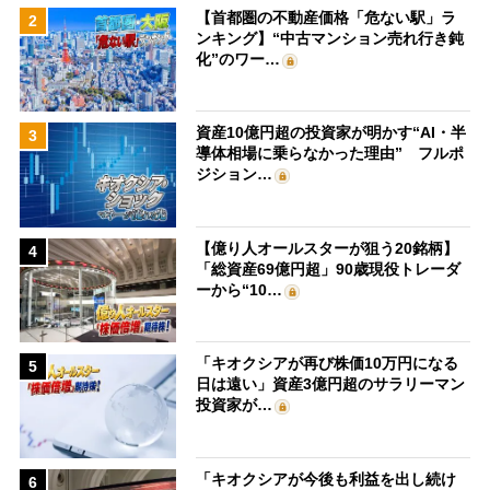
【首都圏の不動産価格「危ない駅」ラ
2
ンキング】“中古マンション売れ行き鈍
化”のワー…
資産10億円超の投資家が明かす“AI・半
3
導体相場に乗らなかった理由” フルポ
ジション…
【億り人オールスターが狙う20銘柄】
4
「総資産69億円超」90歳現役トレーダ
ーから“10…
「キオクシアが再び株価10万円になる
5
日は遠い」資産3億円超のサラリーマン
投資家が…
「キオクシアが今後も利益を出し続け
6