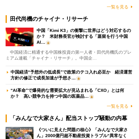
一覧を見る
田代尚機のチャイナ・リサーチ
中国「Kimi K3」の衝撃に世界はどう対応するの
か？ 米財務長官が検討する「蒸留を行う中国
AI…
中国経済に精通する中国株投資の第一人者・田代尚機氏のプレ
ミアム連載「チャイナ・リサーチ」。中国企…
中国経済“予想外の低成長”で政策のテコ入れ必至か 経済運営
方針の修正で成長加速が予想さ…
“AI革命”で爆発的な需要拡大が見込まれる「CXO」とは何
か？ 高い競争力を持つ中国の医薬品…
一覧を見る
「みんなで大家さん」配当ストップ騒動の内幕
《ついに見えた問題の核心》「みんなで大家さ
ん」2000億円超不動産投資トラブル“異常なく