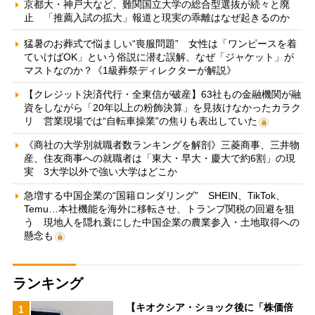
京都大・神戸大など、難関国立大学の総合型選抜が続々と廃
止 「推薦入試の拡大」報道と現実の乖離はなぜ起きるのか
猛暑のお葬式で悩ましい“喪服問題” 女性は「ワンピースを着
ていけばOK」という俗説に潜む誤解、なぜ「ジャケット」が
マストなのか？《1級葬祭ディレクターが解説》
【クレジット決済代行・全東信が破産】63社もの金融機関が融
資をしながら「20年以上の粉飾決算」を見抜けなかったカラク
リ 営業現場では“自転車操業”の焦りも表出していた
《商社の大学別就職者数ランキングを解剖》三菱商事、三井物
産、住友商事への就職者は「東大・早大・慶大で約6割」の現
実 3大学以外で強い大学はどこか
急増する中国企業の“国籍ロンダリング” SHEIN、TikTok、
Temu…本社機能を海外に移転させ、トランプ関税の回避を狙
う 現地人を隠れ蓑にした中国企業の農業参入・土地取得への
懸念も
ランキング
【キオクシア・ショック後に「株価倍
1