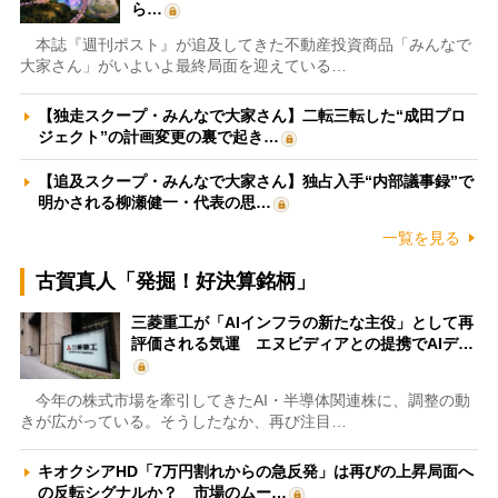
ら…
本誌『週刊ポスト』が追及してきた不動産投資商品「みんなで
大家さん」がいよいよ最終局面を迎えている…
【独走スクープ・みんなで大家さん】二転三転した“成田プロ
ジェクト”の計画変更の裏で起き…
【追及スクープ・みんなで大家さん】独占入手“内部議事録”で
明かされる柳瀬健一・代表の思…
一覧を見る
古賀真人「発掘！好決算銘柄」
三菱重工が「AIインフラの新たな主役」として再
評価される気運 エヌビディアとの提携でAIデ…
今年の株式市場を牽引してきたAI・半導体関連株に、調整の動
きが広がっている。そうしたなか、再び注目…
キオクシアHD「7万円割れからの急反発」は再びの上昇局面へ
の反転シグナルか？ 市場のムー…