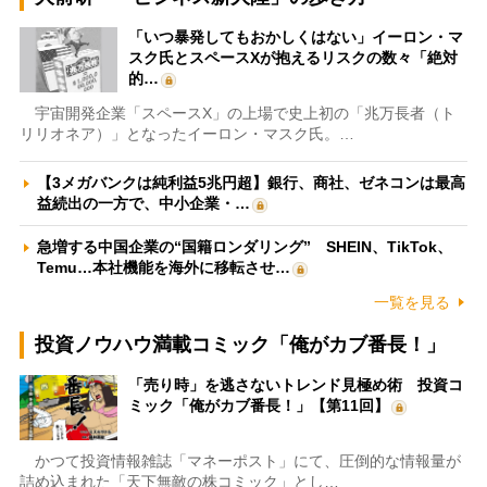
「いつ暴発してもおかしくはない」イーロン・マ
スク氏とスペースXが抱えるリスクの数々「絶対
的…
宇宙開発企業「スペースX」の上場で史上初の「兆万長者（ト
リリオネア）」となったイーロン・マスク氏。…
【3メガバンクは純利益5兆円超】銀行、商社、ゼネコンは最高
益続出の一方で、中小企業・…
急増する中国企業の“国籍ロンダリング” SHEIN、TikTok、
Temu…本社機能を海外に移転させ…
一覧を見る
投資ノウハウ満載コミック「俺がカブ番長！」
「売り時」を逃さないトレンド見極め術 投資コ
ミック「俺がカブ番長！」【第11回】
かつて投資情報雑誌「マネーポスト」にて、圧倒的な情報量が
詰め込まれた「天下無敵の株コミック」とし…