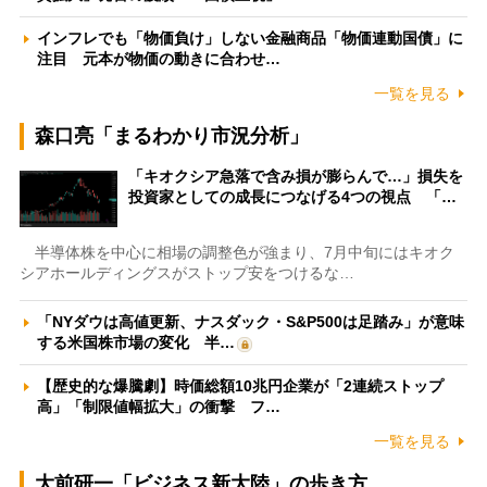
インフレでも「物価負け」しない金融商品「物価連動国債」に
注目 元本が物価の動きに合わせ…
一覧を見る
森口亮「まるわかり市況分析」
「キオクシア急落で含み損が膨らんで…」損失を
投資家としての成長につなげる4つの視点 「…
半導体株を中心に相場の調整色が強まり、7月中旬にはキオク
シアホールディングスがストップ安をつけるな…
「NYダウは高値更新、ナスダック・S&P500は足踏み」が意味
する米国株市場の変化 半…
【歴史的な爆騰劇】時価総額10兆円企業が「2連続ストップ
高」「制限値幅拡大」の衝撃 フ…
一覧を見る
大前研一「ビジネス新大陸」の歩き方