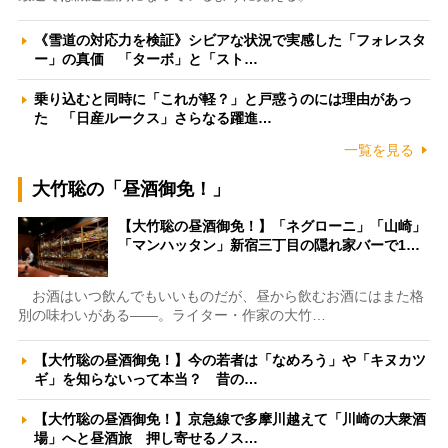
《雪道の対応力を検証》シビアな状況で実感した「フォレスタ
ー」の真価 「ターボ」と「スト…
乗り込むと同時に「これが軽？」と戸惑うのには理由があっ
た 「日産ルークス」さらなる躍進…
一覧を見る
大竹聡の「昼酒御免！」
【大竹聡の昼酒御免！】「ネグローニ」「山崎」
「マンハッタン」新宿三丁目の隠れ家バーで1…
お酒はいつ飲んでもいいものだが、昼から飲むお酒にはまた格
別の味わいがある――。ライター・作家の大竹…
【大竹聡の昼酒御免！】今の若者は「なめろう」や「キヌカツ
ギ」を知らないって本当？ 昔の…
【大竹聡の昼酒御免！】京急線で多摩川越えて「川崎の大衆酒
場」へと昼酒旅 押し寄せるノス…