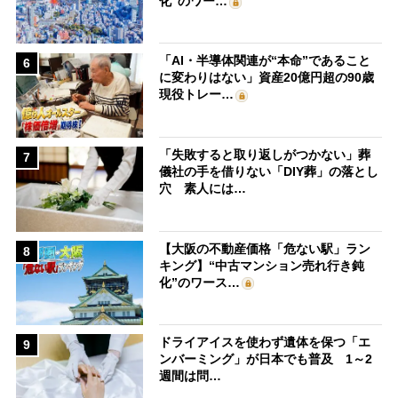
化”のワー…
「AI・半導体関連が“本命”であること
6
に変わりはない」資産20億円超の90歳
現役トレー…
「失敗すると取り返しがつかない」葬
7
儀社の手を借りない「DIY葬」の落とし
穴 素人には…
【大阪の不動産価格「危ない駅」ラン
8
キング】“中古マンション売れ行き鈍
化”のワース…
ドライアイスを使わず遺体を保つ「エ
9
ンバーミング」が日本でも普及 1～2
週間は問…