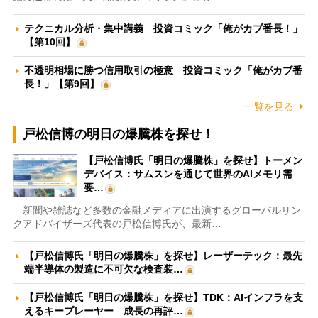
テクニカル分析・集中講義 投資コミック「俺がカブ番長！」
【第10回】
不透明相場に勝つ信用取引の極意 投資コミック「俺がカブ番
長！」【第9回】
一覧を見る
戸松信博の明日の爆騰株を探せ！
【戸松信博氏「明日の爆騰株」を探せ】トーメン
デバイス：サムスンを通じて世界のAIメモリ需
要…
新聞や雑誌など多数の金融メディアに出演するグローバルリン
クアドバイザーズ代表の戸松信博氏が、最新…
【戸松信博氏「明日の爆騰株」を探せ】レーザーテック：最先
端半導体の製造に不可欠な検査装…
【戸松信博氏「明日の爆騰株」を探せ】TDK：AIインフラを支
えるキープレーヤー 成長の再評…