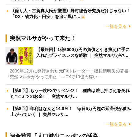
《億り人・古賀真人氏が厳選》野村総合研究所だけじゃない！
「DX・省力化・円安」を追い風に…
一覧を見る
突然マルサがやって来た！
【最終回】1億6000万円の負債と引き換えに手に
入れたプライスレスな経験 ｜ 突然マルサがや…
2009年12月に発行された元FXトレーダー・磯貝清明氏の著書
『突然マルサがやって来た！～FXで10億円稼い…
【第9回】もう一度FXでリベンジ！ 種銭は差し押さえを免れ
た”ヒミツのお金” ｜ 突然マルサ…
【第8回】年利はなんと14.6％！ 毎日5万円超の延滞税が積み
上がっていく ｜ 突然マルサ…
一覧を見る
河合雅司「人口減少ニッポンの活路」