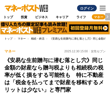
ログイン
トップ
投資
ビジネス
キャリア
ライフ
マネー
トップ
マネー
相続・終活
《安易な生前贈与に潜む落とし穴》同じ金額の財
マネー
2025.12.30 15:00
女性セブン
《安易な生前贈与に潜む落とし穴》同じ
金額の財産なら贈与税よりも相続税の税
率が低く損をする可能性も 特に不動産
は「税金を払ってまで財産を移転するメ
リットは少ない」と専門家
Loaded
:
100.00%
/
Unmute