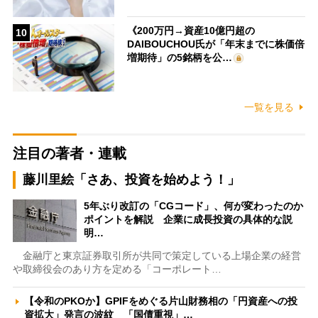
《200万円→資産10億円超の
10
DAIBOUCHOU氏が「年末までに株価倍
増期待」の5銘柄を公…
一覧を見る
注目の著者・連載
藤川里絵「さあ、投資を始めよう！」
5年ぶり改訂の「CGコード」、何が変わったのか
ポイントを解説 企業に成長投資の具体的な説
明…
金融庁と東京証券取引所が共同で策定している上場企業の経営
や取締役会のあり方を定める「コーポレート…
【令和のPKOか】GPIFをめぐる片山財務相の「円資産への投
資拡大」発言の波紋 「国債重視」…