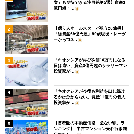
増」も期待できる注目銘柄5選】資産3
億円超・…
【億り人オールスターが狙う20銘柄】
2
「総資産69億円超」90歳現役トレーダ
ーから“10…
「キオクシアが再び株価10万円になる
3
日は遠い」資産3億円超のサラリーマン
投資家が…
「キオクシアが今後も利益を出し続け
4
るかは分からない」資産11億円の個人
投資家が…
【首都圏の不動産価格「危ない駅」ラ
5
ンキング】“中古マンション売れ行き鈍