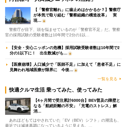
【「警察官離れ」に歯止めはかかるか？】警察庁
が本気で取り組む「警察組織の構造改革」 実
現…
警察庁が目下、頭を悩ませているのが「警察官不足」だ。警察
官の採用試験の受験者数は10年間で2分の1以…
【安全・安心ニッポンの危機】採用試験受験者数は10年間で2
分の1以下に！ 出生数減がも…
【医療崩壊】人口減少で「医師不足」に加えて「患者不足」に
見舞われ地域医療が限界に 今後…
一覧を見る
快適クルマ生活 乗ってみた、使ってみた
【4ヶ月間で受注累計6000台】BEV普及の障壁と
なる「航続距離の不安」「充電のストレス」解
消…
あれほどもてはやされていた「EV（BEV）シフト」の潮流も、
最近では減速基調になっているように見える。…