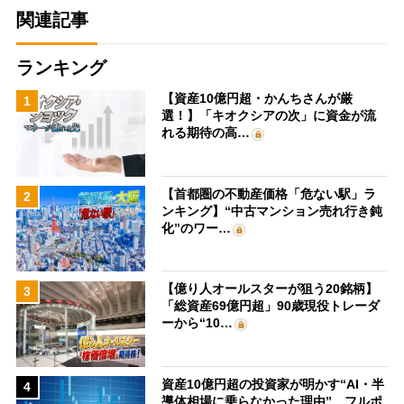
関連記事
ランキング
【資産10億円超・かんちさんが厳
1
選！】「キオクシアの次」に資金が流
れる期待の高…
【首都圏の不動産価格「危ない駅」ラ
2
ンキング】“中古マンション売れ行き鈍
化”のワー…
【億り人オールスターが狙う20銘柄】
3
「総資産69億円超」90歳現役トレーダ
ーから“10…
資産10億円超の投資家が明かす“AI・半
4
導体相場に乗らなかった理由” フルポ