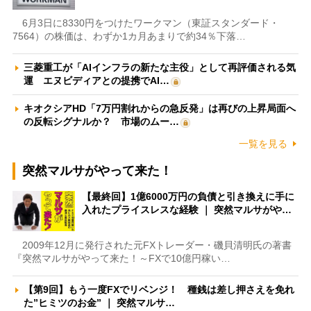
6月3日に8330円をつけたワークマン（東証スタンダード・
7564）の株価は、わずか1カ月あまりで約34％下落…
三菱重工が「AIインフラの新たな主役」として再評価される気
運 エヌビディアとの提携でAI…
キオクシアHD「7万円割れからの急反発」は再びの上昇局面へ
の反転シグナルか？ 市場のムー…
一覧を見る
突然マルサがやって来た！
【最終回】1億6000万円の負債と引き換えに手に
入れたプライスレスな経験 ｜ 突然マルサがや…
2009年12月に発行された元FXトレーダー・磯貝清明氏の著書
『突然マルサがやって来た！～FXで10億円稼い…
【第9回】もう一度FXでリベンジ！ 種銭は差し押さえを免れ
た”ヒミツのお金” ｜ 突然マルサ…