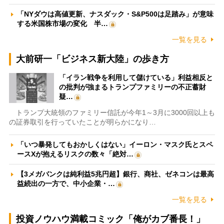
「NYダウは高値更新、ナスダック・S&P500は足踏み」が意味
する米国株市場の変化 半…
一覧を見る
大前研一「ビジネス新大陸」の歩き方
「イラン戦争を利用して儲けている」利益相反と
の批判が強まるトランプファミリーの不正蓄財
疑…
トランプ大統領のファミリー信託が今年1～3月に3000回以上も
の証券取引を行っていたことが明らかになり…
「いつ暴発してもおかしくはない」イーロン・マスク氏とスペ
ースXが抱えるリスクの数々「絶対…
【3メガバンクは純利益5兆円超】銀行、商社、ゼネコンは最高
益続出の一方で、中小企業・…
一覧を見る
投資ノウハウ満載コミック「俺がカブ番長！」