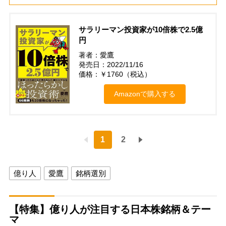
サラリーマン投資家が10倍株で2.5億
円
著者：愛鷹
発売日：2022/11/16
価格：￥1760（税込）
Amazonで購入する
1
2
億り人
愛鷹
銘柄選別
【特集】億り人が注目する日本株銘柄＆テー
マ