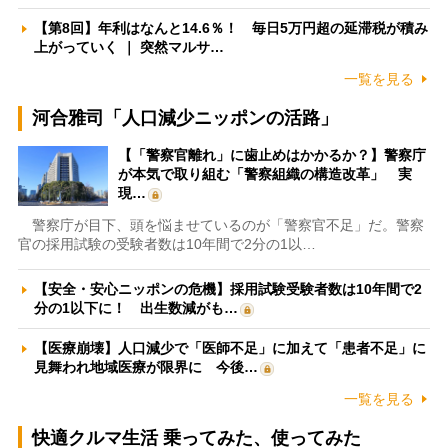
【第8回】年利はなんと14.6％！ 毎日5万円超の延滞税が積み
上がっていく ｜ 突然マルサ…
一覧を見る
河合雅司「人口減少ニッポンの活路」
【「警察官離れ」に歯止めはかかるか？】警察庁
が本気で取り組む「警察組織の構造改革」 実
現…
警察庁が目下、頭を悩ませているのが「警察官不足」だ。警察
官の採用試験の受験者数は10年間で2分の1以…
【安全・安心ニッポンの危機】採用試験受験者数は10年間で2
分の1以下に！ 出生数減がも…
【医療崩壊】人口減少で「医師不足」に加えて「患者不足」に
見舞われ地域医療が限界に 今後…
一覧を見る
快適クルマ生活 乗ってみた、使ってみた