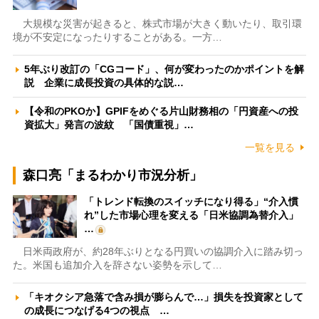
大規模な災害が起きると、株式市場が大きく動いたり、取引環
境が不安定になったりすることがある。一方…
5年ぶり改訂の「CGコード」、何が変わったのかポイントを解
説 企業に成長投資の具体的な説…
【令和のPKOか】GPIFをめぐる片山財務相の「円資産への投
資拡大」発言の波紋 「国債重視」…
一覧を見る
森口亮「まるわかり市況分析」
「トレンド転換のスイッチになり得る」“介入慣
れ”した市場心理を変える「日米協調為替介入」
…
日米両政府が、約28年ぶりとなる円買いの協調介入に踏み切っ
た。米国も追加介入を辞さない姿勢を示して…
「キオクシア急落で含み損が膨らんで…」損失を投資家として
の成長につなげる4つの視点 …