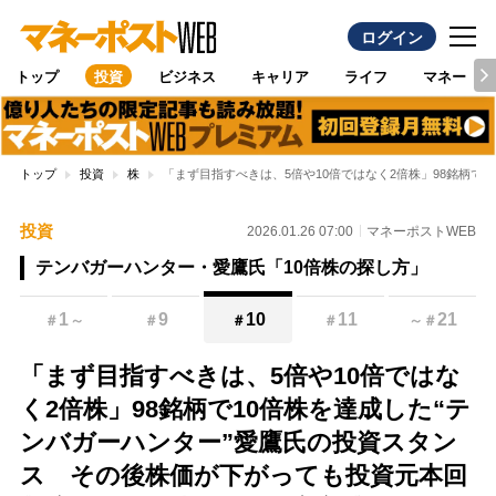
ログイン
トップ
投資
ビジネス
キャリア
ライフ
マネー
トップ
投資
株
「まず目指すべきは、5倍や10倍ではなく2倍株」98銘柄
投資
2026.01.26 07:00
マネーポストWEB
テンバガーハンター・愛鷹氏「10倍株の探し方」
1
9
10
11
21
＃
～
＃
＃
＃
～
＃
「まず目指すべきは、5倍や10倍ではな
く2倍株」98銘柄で10倍株を達成した“テ
ンバガーハンター”愛鷹氏の投資スタン
ス その後株価が下がっても投資元本回