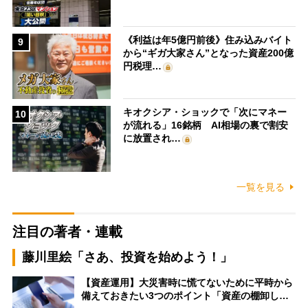
《利益は年5億円前後》住み込みバイト
9
から“ギガ大家さん”となった資産200億
円税理…
キオクシア・ショックで「次にマネー
10
が流れる」16銘柄 AI相場の裏で割安
に放置され…
一覧を見る
注目の著者・連載
藤川里絵「さあ、投資を始めよう！」
【資産運用】大災害時に慌てないために平時から
備えておきたい3つのポイント「資産の棚卸し…