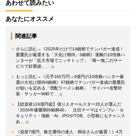
あわせて読みたい
あなたにオススメ
関連記事
さらに読む→《2025年だけで14銘柄でテンバガー達成！
愛鷹氏が厳選する「大化け期待」5銘柄》凄腕の10倍株ハ
ンターが「拡大市場でニッチトップ」「唯一無二のサー
ビスで好業績」…
もっと読む→《元手160万円→4億円の10倍株ハンター厳
選の大化け期待4銘柄》97銘柄でテンバガー達成の愛鷹氏
が狙いを定める「増配ラーメン銘柄」「サイバー攻撃対
策・サッカーW杯で…
【総資産124億円超】億り人オールスター20人が選んだ
「2026年爆騰期待銘柄40」 注目テーマはインフレ・セ
キュリティ・地銀・AI…IPOやTOB、小型株にもチャンス
あ…
《資産7億円、株主優待の達人・桐谷さんが厳選！》4万