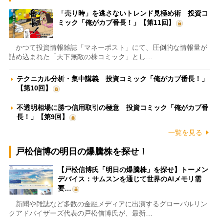
「売り時」を逃さないトレンド見極め術 投資コ
ミック「俺がカブ番長！」【第11回】
かつて投資情報雑誌「マネーポスト」にて、圧倒的な情報量が
詰め込まれた「天下無敵の株コミック」とし…
テクニカル分析・集中講義 投資コミック「俺がカブ番長！」
【第10回】
不透明相場に勝つ信用取引の極意 投資コミック「俺がカブ番
長！」【第9回】
一覧を見る
戸松信博の明日の爆騰株を探せ！
【戸松信博氏「明日の爆騰株」を探せ】トーメン
デバイス：サムスンを通じて世界のAIメモリ需
要…
新聞や雑誌など多数の金融メディアに出演するグローバルリン
クアドバイザーズ代表の戸松信博氏が、最新…