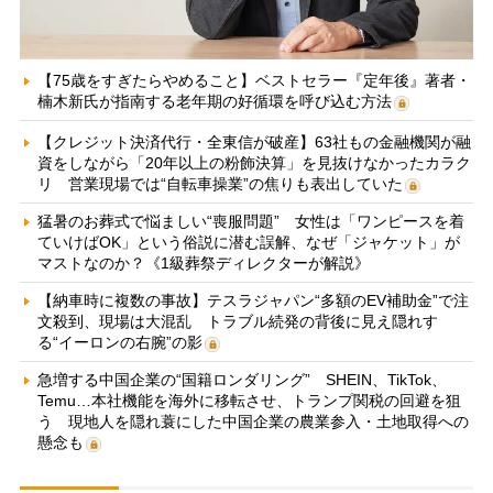
【75歳をすぎたらやめること】ベストセラー『定年後』著者・
楠木新氏が指南する老年期の好循環を呼び込む方法
【クレジット決済代行・全東信が破産】63社もの金融機関が融
資をしながら「20年以上の粉飾決算」を見抜けなかったカラク
リ 営業現場では“自転車操業”の焦りも表出していた
猛暑のお葬式で悩ましい“喪服問題” 女性は「ワンピースを着
ていけばOK」という俗説に潜む誤解、なぜ「ジャケット」が
マストなのか？《1級葬祭ディレクターが解説》
【納車時に複数の事故】テスラジャパン“多額のEV補助金”で注
文殺到、現場は大混乱 トラブル続発の背後に見え隠れす
る“イーロンの右腕”の影
急増する中国企業の“国籍ロンダリング” SHEIN、TikTok、
Temu…本社機能を海外に移転させ、トランプ関税の回避を狙
う 現地人を隠れ蓑にした中国企業の農業参入・土地取得への
懸念も