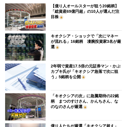
【億り人オールスターが狙う20銘柄】
「総資産69億円超」の10人が選んだ注
目株
キオクシア・ショックで「次にマネー
が流れる」16銘柄 凄腕投資家3名が厳
選
2年弱で資産17.5倍の元証券マン・かぶ
カブキ氏が「キオクシア急落で次に狙
う」5銘柄を公開
「キオクシアの次」に急騰期待の22銘
柄 まつのすけさん、かんちさん、な
のなのさんが厳選
億り人たちが厳選「キオクシア超え」