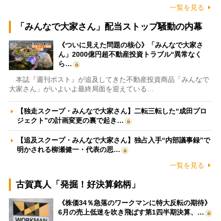
一覧を見る
「みんなで大家さん」配当ストップ騒動の内幕
《ついに見えた問題の核心》「みんなで大家さ
ん」2000億円超不動産投資トラブル“異常なく
ら…
本誌『週刊ポスト』が追及してきた不動産投資商品「みんなで
大家さん」がいよいよ最終局面を迎えている…
【独走スクープ・みんなで大家さん】二転三転した“成田プロ
ジェクト”の計画変更の裏で起き…
【追及スクープ・みんなで大家さん】独占入手“内部議事録”で
明かされる柳瀬健一・代表の思…
一覧を見る
古賀真人「発掘！好決算銘柄」
《株価34％急落のワークマンに特大反転の期待》
6月の売上低迷を吹き飛ばす第1四半期決算、…