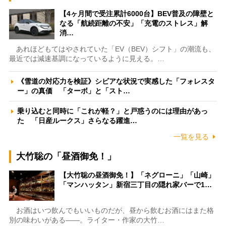
【4ヶ月間で受注累計6000台】BEV普及の障壁と
なる「航続距離の不安」「充電のストレス」解
消…
あれほどもてはやされていた「EV（BEV）シフト」の潮流も、
最近では減速基調になっているように見える。…
《雪道の対応力を検証》シビアな状況で実感した「フォレスタ
ー」の真価 「ターボ」と「スト…
乗り込むと同時に「これが軽？」と戸惑うのには理由があっ
た 「日産ルークス」さらなる躍進…
一覧を見る
大竹聡の「昼酒御免！」
【大竹聡の昼酒御免！】「ネグローニ」「山崎」
「マンハッタン」新宿三丁目の隠れ家バーで1…
お酒はいつ飲んでもいいものだが、昼から飲むお酒にはまた格
別の味わいがある――。ライター・作家の大竹…