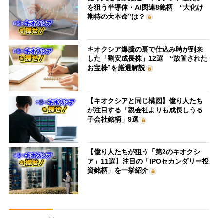
を狙う半導体・AI関連8銘柄 “大化け
期待の大本命”は？
キオクシア爆騰の裏で仕込み時が到来
した「割安成長株」12選 “放置された
お宝株”を厳選解説
【キオクシアと同じ構図】億り人たち
が注目する「親会社よりも成長しうる
子会社銘柄」9選
【億り人たちが狙う「第2のキオクシ
ア」11選】注目の「IPOセカンダリー投
資銘柄」を一挙紹介