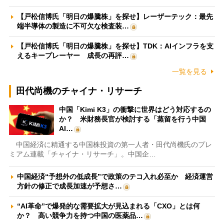
【戸松信博氏「明日の爆騰株」を探せ】レーザーテック：最先
端半導体の製造に不可欠な検査装…
【戸松信博氏「明日の爆騰株」を探せ】TDK：AIインフラを支
えるキープレーヤー 成長の再評…
一覧を見る
田代尚機のチャイナ・リサーチ
中国「Kimi K3」の衝撃に世界はどう対応するの
か？ 米財務長官が検討する「蒸留を行う中国
AI…
中国経済に精通する中国株投資の第一人者・田代尚機氏のプレ
ミアム連載「チャイナ・リサーチ」。中国企…
中国経済“予想外の低成長”で政策のテコ入れ必至か 経済運営
方針の修正で成長加速が予想さ…
“AI革命”で爆発的な需要拡大が見込まれる「CXO」とは何
か？ 高い競争力を持つ中国の医薬品…