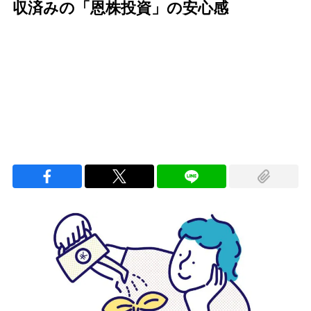
収済みの「恩株投資」の安心感
Loaded
:
97.10%
/
Unmute