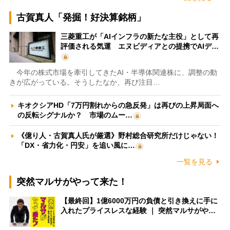
古賀真人「発掘！好決算銘柄」
三菱重工が「AIインフラの新たな主役」として再
評価される気運 エヌビディアとの提携でAIデ…
今年の株式市場を牽引してきたAI・半導体関連株に、調整の動
きが広がっている。そうしたなか、再び注目…
キオクシアHD「7万円割れからの急反発」は再びの上昇局面へ
の反転シグナルか？ 市場のムー…
《億り人・古賀真人氏が厳選》野村総合研究所だけじゃない！
「DX・省力化・円安」を追い風に…
一覧を見る
突然マルサがやって来た！
【最終回】1億6000万円の負債と引き換えに手に
入れたプライスレスな経験 ｜ 突然マルサがや…