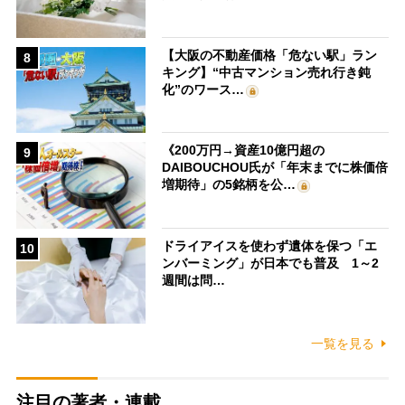
【大阪の不動産価格「危ない駅」ラン
8
キング】“中古マンション売れ行き鈍
化”のワース…
《200万円→資産10億円超の
9
DAIBOUCHOU氏が「年末までに株価倍
増期待」の5銘柄を公…
ドライアイスを使わず遺体を保つ「エ
10
ンバーミング」が日本でも普及 1～2
週間は問…
一覧を見る
注目の著者・連載