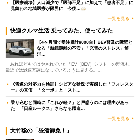
【医療崩壊】人口減少で「医師不足」に加えて「患者不足」に
見舞われ地域医療が限界に 今後…
一覧を見る
快適クルマ生活 乗ってみた、使ってみた
【4ヶ月間で受注累計6000台】BEV普及の障壁と
なる「航続距離の不安」「充電のストレス」解
消…
あれほどもてはやされていた「EV（BEV）シフト」の潮流も、
最近では減速基調になっているように見える。…
《雪道の対応力を検証》シビアな状況で実感した「フォレスタ
ー」の真価 「ターボ」と「スト…
乗り込むと同時に「これが軽？」と戸惑うのには理由があっ
た 「日産ルークス」さらなる躍進…
一覧を見る
大竹聡の「昼酒御免！」