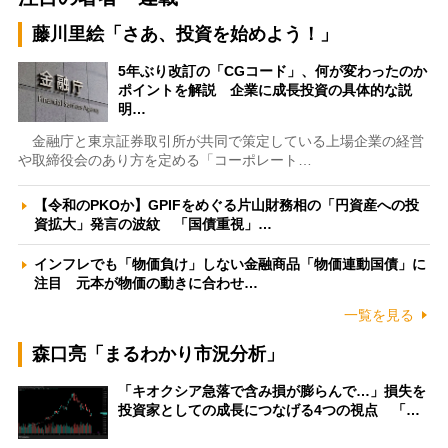
藤川里絵「さあ、投資を始めよう！」
5年ぶり改訂の「CGコード」、何が変わったのか
ポイントを解説 企業に成長投資の具体的な説
明…
金融庁と東京証券取引所が共同で策定している上場企業の経営
や取締役会のあり方を定める「コーポレート…
【令和のPKOか】GPIFをめぐる片山財務相の「円資産への投
資拡大」発言の波紋 「国債重視」…
インフレでも「物価負け」しない金融商品「物価連動国債」に
注目 元本が物価の動きに合わせ…
一覧を見る
森口亮「まるわかり市況分析」
「キオクシア急落で含み損が膨らんで…」損失を
投資家としての成長につなげる4つの視点 「…