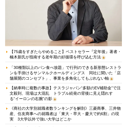
【75歳をすぎたらやめること】ベストセラー『定年後』著者・
楠木新氏が指南する老年期の好循環を呼び込む方法
「30種類以上のパン食べ放題」で行列のできる新形態レストラ
ンを手掛けるサンマルクホールディングス 同社に聞いた「店
舗展開のコンセプト」、事業を多角化してもぶれない軸
【納車時に複数の事故】テスラジャパン“多額のEV補助金”で注
文殺到、現場は大混乱 トラブル続発の背後に見え隠れす
る“イーロンの右腕”の影
《商社の大学別就職者数ランキングを解剖》三菱商事、三井物
産、住友商事への就職者は「東大・早大・慶大で約6割」の現
実 3大学以外で強い大学はどこか