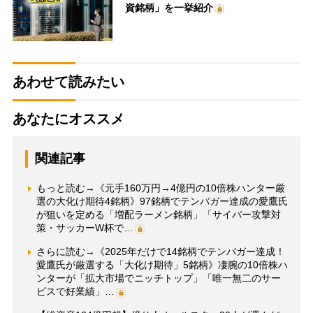
資銘柄」を一挙紹介
あわせて読みたい
あなたにオススメ
関連記事
もっと読む→《元手160万円→4億円の10倍株ハンター厳
選の大化け期待4銘柄》97銘柄でテンバガー達成の愛鷹氏
が狙いを定める「増配ラーメン銘柄」「サイバー攻撃対
策・サッカーW杯で…
さらに読む→《2025年だけで14銘柄でテンバガー達成！
愛鷹氏が厳選する「大化け期待」5銘柄》凄腕の10倍株ハ
ンターが「拡大市場でニッチトップ」「唯一無二のサー
ビスで好業績」…