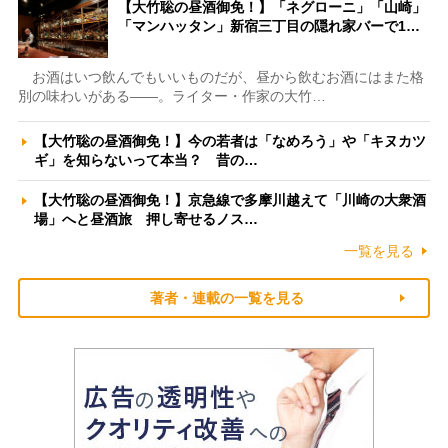
【大竹聡の昼酒御免！】「ネグローニ」「山崎」
「マンハッタン」新宿三丁目の隠れ家バーで1…
お酒はいつ飲んでもいいものだが、昼から飲むお酒にはまた格
別の味わいがある――。ライター・作家の大竹…
【大竹聡の昼酒御免！】今の若者は「なめろう」や「キヌカツ
ギ」を知らないって本当？ 昔の…
【大竹聡の昼酒御免！】京急線で多摩川越えて「川崎の大衆酒
場」へと昼酒旅 押し寄せるノス…
一覧を見る
著者・連載の一覧を見る