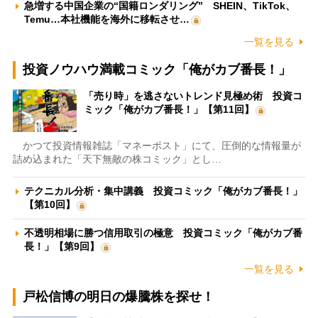
急増する中国企業の“国籍ロンダリング” SHEIN、TikTok、
Temu…本社機能を海外に移転させ…
一覧を見る
投資ノウハウ満載コミック「俺がカブ番長！」
「売り時」を逃さないトレンド見極め術 投資コ
ミック「俺がカブ番長！」【第11回】
かつて投資情報雑誌「マネーポスト」にて、圧倒的な情報量が
詰め込まれた「天下無敵の株コミック」とし…
テクニカル分析・集中講義 投資コミック「俺がカブ番長！」
【第10回】
不透明相場に勝つ信用取引の極意 投資コミック「俺がカブ番
長！」【第9回】
一覧を見る
戸松信博の明日の爆騰株を探せ！