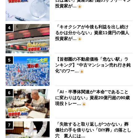
日は遠い」資産3億円超のサラリーマン
投資家が…
「キオクシアが今後も利益を出し続け
4
るかは分からない」資産11億円の個人
投資家が…
【首都圏の不動産価格「危ない駅」ラ
5
ンキング】“中古マンション売れ行き鈍
化”のワー…
「AI・半導体関連が“本命”であること
6
に変わりはない」資産20億円超の90歳
現役トレー…
「失敗すると取り返しがつかない」葬
7
儀社の手を借りない「DIY葬」の落とし
穴 素人には…