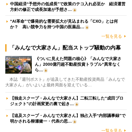
中国経済“予想外の低成長”で政策のテコ入れ必至か 経済運営
方針の修正で成長加速が予想さ…
“AI革命”で爆発的な需要拡大が見込まれる「CXO」とは何
か？ 高い競争力を持つ中国の医薬品…
一覧を見る
「みんなで大家さん」配当ストップ騒動の内幕
《ついに見えた問題の核心》「みんなで大家さ
ん」2000億円超不動産投資トラブル“異常なく
ら…
本誌『週刊ポスト』が追及してきた不動産投資商品「みんなで
大家さん」がいよいよ最終局面を迎えている…
【独走スクープ・みんなで大家さん】二転三転した“成田プロ
ジェクト”の計画変更の裏で起き…
【追及スクープ・みんなで大家さん】独占入手“内部議事録”で
明かされる柳瀬健一・代表の思…
一覧を見る