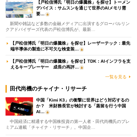
【戸松信博氏「明日の爆騰株」を探せ】トーメン
デバイス：サムスンを通じて世界のAIメモリ需
要…
新聞や雑誌など多数の金融メディアに出演するグローバルリン
クアドバイザーズ代表の戸松信博氏が、最新…
【戸松信博氏「明日の爆騰株」を探せ】レーザーテック：最先
端半導体の製造に不可欠な検査装…
【戸松信博氏「明日の爆騰株」を探せ】TDK：AIインフラを支
えるキープレーヤー 成長の再評…
一覧を見る
田代尚機のチャイナ・リサーチ
中国「Kimi K3」の衝撃に世界はどう対応するの
か？ 米財務長官が検討する「蒸留を行う中国
AI…
中国経済に精通する中国株投資の第一人者・田代尚機氏のプレ
ミアム連載「チャイナ・リサーチ」。中国企…