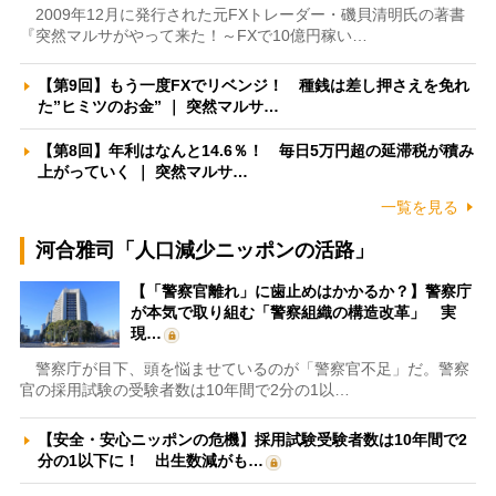
2009年12月に発行された元FXトレーダー・磯貝清明氏の著書
『突然マルサがやって来た！～FXで10億円稼い…
【第9回】もう一度FXでリベンジ！ 種銭は差し押さえを免れ
た”ヒミツのお金” ｜ 突然マルサ…
【第8回】年利はなんと14.6％！ 毎日5万円超の延滞税が積み
上がっていく ｜ 突然マルサ…
一覧を見る
河合雅司「人口減少ニッポンの活路」
【「警察官離れ」に歯止めはかかるか？】警察庁
が本気で取り組む「警察組織の構造改革」 実
現…
警察庁が目下、頭を悩ませているのが「警察官不足」だ。警察
官の採用試験の受験者数は10年間で2分の1以…
【安全・安心ニッポンの危機】採用試験受験者数は10年間で2
分の1以下に！ 出生数減がも…