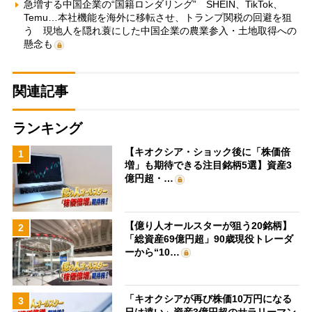
急増する中国企業の“国籍ロンダリング” SHEIN、TikTok、
Temu…本社機能を海外に移転させ、トランプ関税の回避を狙
う 現地人を隠れ蓑にした中国企業の農業参入・土地取得への
懸念も
関連記事
ランキング
【キオクシア・ショック後に「株価倍
1
増」も期待できる注目銘柄5選】資産3
億円超・…
【億り人オールスターが狙う20銘柄】
2
「総資産69億円超」90歳現役トレーダ
ーから“10…
「キオクシアが再び株価10万円になる
3