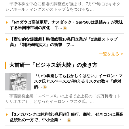
半導体株を中心に相場の調整色が強まり、7月中旬にはキオク
シアホールディングスがストップ安をつけるな…
「NYダウは高値更新、ナスダック・S&P500は足踏み」が意味
する米国株市場の変化 半…
【歴史的な爆騰劇】時価総額10兆円企業が「2連続ストップ
高」「制限値幅拡大」の衝撃 フ…
一覧を見る
大前研一「ビジネス新大陸」の歩き方
「いつ暴発してもおかしくはない」イーロン・マ
スク氏とスペースXが抱えるリスクの数々「絶対
的…
宇宙開発企業「スペースX」の上場で史上初の「兆万長者（ト
リリオネア）」となったイーロン・マスク氏。…
【3メガバンクは純利益5兆円超】銀行、商社、ゼネコンは最高
益続出の一方で、中小企業・…