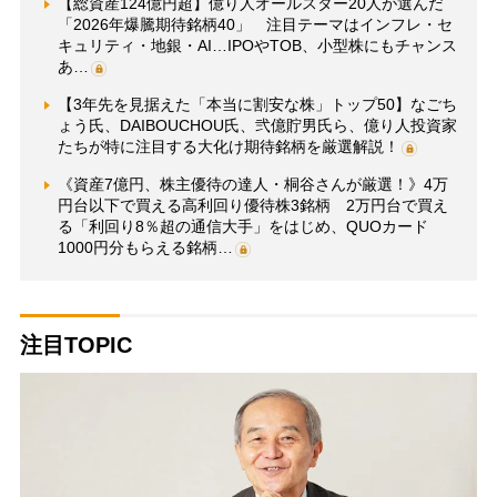
【総資産124億円超】億り人オールスター20人が選んだ
「2026年爆騰期待銘柄40」 注目テーマはインフレ・セ
キュリティ・地銀・AI…IPOやTOB、小型株にもチャンス
あ…
【3年先を見据えた「本当に割安な株」トップ50】なごち
ょう氏、DAIBOUCHOU氏、弐億貯男氏ら、億り人投資家
たちが特に注目する大化け期待銘柄を厳選解説！
《資産7億円、株主優待の達人・桐谷さんが厳選！》4万
円台以下で買える高利回り優待株3銘柄 2万円台で買え
る「利回り8％超の通信大手」をはじめ、QUOカード
1000円分もらえる銘柄…
注目TOPIC