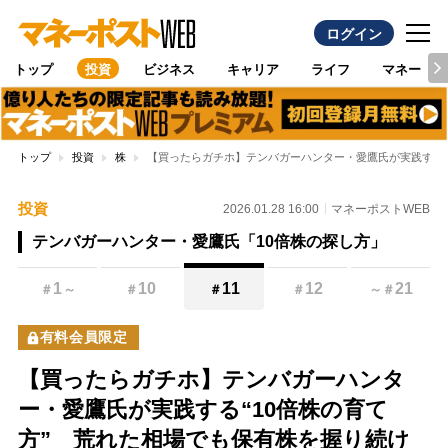
ログイン
トップ
投資
ビジネス
キャリア
ライフ
マネー
トップ
投資
株
【買ったらガチホ】テンバガーハンター・愛鷹氏が実践する“
投資
2026.01.28 16:00
マネーポストWEB
テンバガーハンター・愛鷹氏「10倍株の探し方」
1
10
11
12
21
＃
～
＃
＃
＃
～
＃
有料会員限定
【買ったらガチホ】テンバガーハンタ
ー・愛鷹氏が実践する“10倍株の育て
方” 荒れた相場でも保有株を握り続け