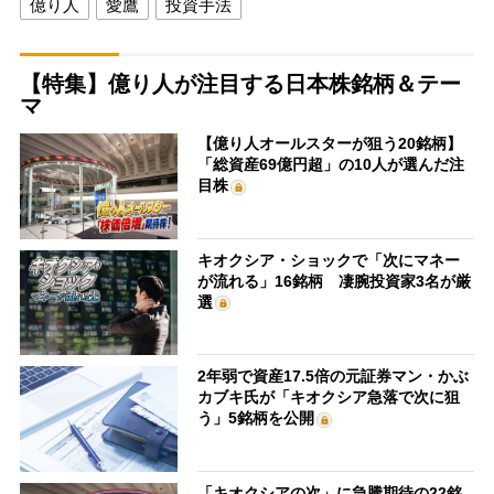
億り人
愛鷹
投資手法
【特集】億り人が注目する日本株銘柄＆テー
マ
【億り人オールスターが狙う20銘柄】
「総資産69億円超」の10人が選んだ注
目株
キオクシア・ショックで「次にマネー
が流れる」16銘柄 凄腕投資家3名が厳
選
2年弱で資産17.5倍の元証券マン・かぶ
カブキ氏が「キオクシア急落で次に狙
う」5銘柄を公開
「キオクシアの次」に急騰期待の22銘