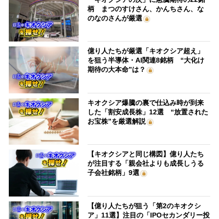
柄 まつのすけさん、かんちさん、な
のなのさんが厳選
億り人たちが厳選「キオクシア超え」
を狙う半導体・AI関連8銘柄 “大化け
期待の大本命”は？
キオクシア爆騰の裏で仕込み時が到来
した「割安成長株」12選 “放置された
お宝株”を厳選解説
【キオクシアと同じ構図】億り人たち
が注目する「親会社よりも成長しうる
子会社銘柄」9選
【億り人たちが狙う「第2のキオクシ
ア」11選】注目の「IPOセカンダリー投