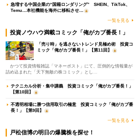
急増する中国企業の“国籍ロンダリング” SHEIN、TikTok、
Temu…本社機能を海外に移転させ…
一覧を見る
投資ノウハウ満載コミック「俺がカブ番長！」
「売り時」を逃さないトレンド見極め術 投資コ
ミック「俺がカブ番長！」【第11回】
かつて投資情報雑誌「マネーポスト」にて、圧倒的な情報量が
詰め込まれた「天下無敵の株コミック」とし…
テクニカル分析・集中講義 投資コミック「俺がカブ番長！」
【第10回】
不透明相場に勝つ信用取引の極意 投資コミック「俺がカブ番
長！」【第9回】
一覧を見る
戸松信博の明日の爆騰株を探せ！