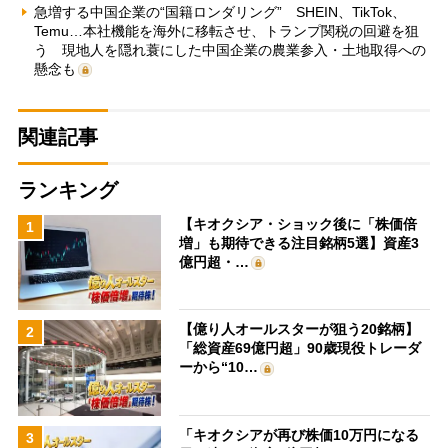
急増する中国企業の“国籍ロンダリング” SHEIN、TikTok、
Temu…本社機能を海外に移転させ、トランプ関税の回避を狙
う 現地人を隠れ蓑にした中国企業の農業参入・土地取得への
懸念も
関連記事
ランキング
【キオクシア・ショック後に「株価倍
1
増」も期待できる注目銘柄5選】資産3
億円超・…
【億り人オールスターが狙う20銘柄】
2
「総資産69億円超」90歳現役トレーダ
ーから“10…
「キオクシアが再び株価10万円になる
3