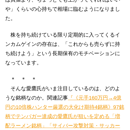
や」くらいの心持ちで相場に臨むようになりまし
た。
株を持ち続けている限り定期的に入ってくるイ
ンカムゲインの存在は、「これからも売らずに持
ち続けよう」という長期保有のモチベーションに
なっています。
＊ ＊ ＊
そんな愛鷹氏がいま注目しているのは、どのよ
うな銘柄なのか。関連記事
『《元手160万円→4億
円の10倍株ハンター厳選の大化け期待4銘柄》97銘
柄でテンバガー達成の愛鷹氏が狙いを定める「増
配ラーメン銘柄」「サイバー攻撃対策・サッカー