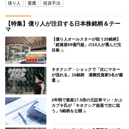
億り人
愛鷹
投資手法
【特集】億り人が注目する日本株銘柄＆テー
マ
【億り人オールスターが狙う20銘柄】
「総資産69億円超」の10人が選んだ注
目株
キオクシア・ショックで「次にマネー
が流れる」16銘柄 凄腕投資家3名が厳
選
2年弱で資産17.5倍の元証券マン・かぶ
カブキ氏が「キオクシア急落で次に狙
う」5銘柄を公開