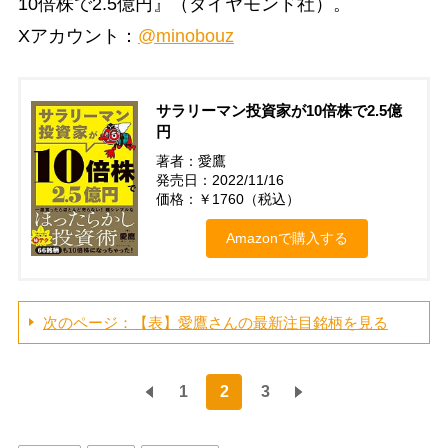
10倍株で2.5億円』（ダイヤモンド社）。
Xアカウント：
@minobouz
サラリーマン投資家が10倍株で2.5億
円
著者：愛鷹
発売日：2022/11/16
価格：￥1760（税込）
Amazonで購入する
次のページ：【表】愛鷹さんの最新注目銘柄を見る
1
2
3