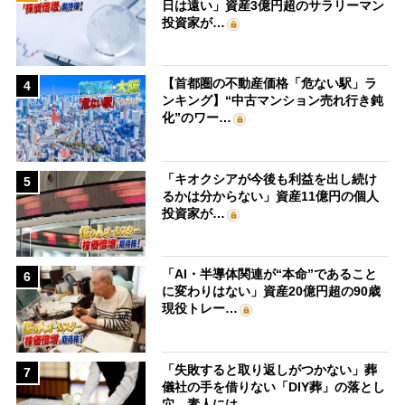
日は遠い」資産3億円超のサラリーマン
投資家が…
【首都圏の不動産価格「危ない駅」ラ
4
ンキング】“中古マンション売れ行き鈍
化”のワー…
「キオクシアが今後も利益を出し続け
5
るかは分からない」資産11億円の個人
投資家が…
「AI・半導体関連が“本命”であること
6
に変わりはない」資産20億円超の90歳
現役トレー…
「失敗すると取り返しがつかない」葬
7
儀社の手を借りない「DIY葬」の落とし
穴 素人には…