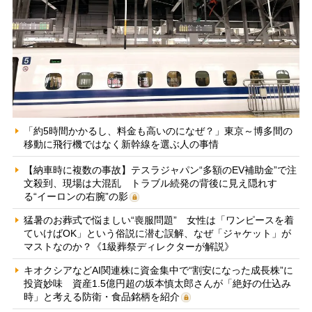
「約5時間かかるし、料金も高いのになぜ？」東京～博多間の
移動に飛行機ではなく新幹線を選ぶ人の事情
【納車時に複数の事故】テスラジャパン“多額のEV補助金”で注
文殺到、現場は大混乱 トラブル続発の背後に見え隠れす
る“イーロンの右腕”の影
猛暑のお葬式で悩ましい“喪服問題” 女性は「ワンピースを着
ていけばOK」という俗説に潜む誤解、なぜ「ジャケット」が
マストなのか？《1級葬祭ディレクターが解説》
キオクシアなどAI関連株に資金集中で“割安になった成長株”に
投資妙味 資産1.5億円超の坂本慎太郎さんが「絶好の仕込み
時」と考える防衛・食品銘柄を紹介