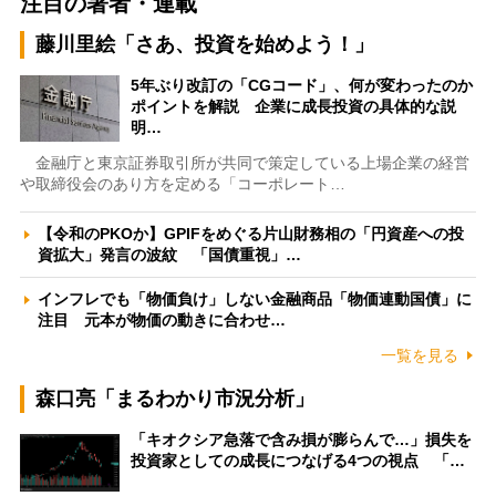
注目の著者・連載
藤川里絵「さあ、投資を始めよう！」
5年ぶり改訂の「CGコード」、何が変わったのか
ポイントを解説 企業に成長投資の具体的な説
明…
金融庁と東京証券取引所が共同で策定している上場企業の経営
や取締役会のあり方を定める「コーポレート…
【令和のPKOか】GPIFをめぐる片山財務相の「円資産への投
資拡大」発言の波紋 「国債重視」…
インフレでも「物価負け」しない金融商品「物価連動国債」に
注目 元本が物価の動きに合わせ…
一覧を見る
森口亮「まるわかり市況分析」
「キオクシア急落で含み損が膨らんで…」損失を
投資家としての成長につなげる4つの視点 「…