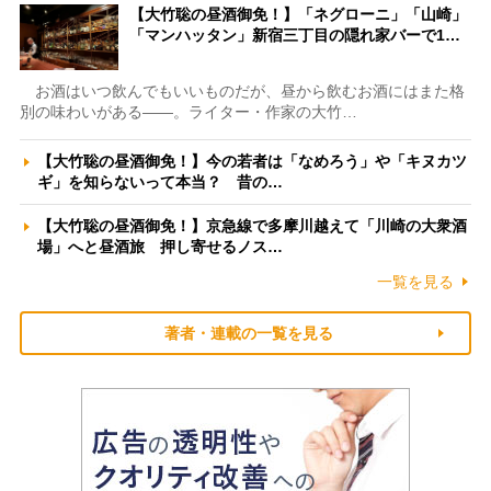
【大竹聡の昼酒御免！】「ネグローニ」「山崎」
「マンハッタン」新宿三丁目の隠れ家バーで1…
お酒はいつ飲んでもいいものだが、昼から飲むお酒にはまた格
別の味わいがある――。ライター・作家の大竹…
【大竹聡の昼酒御免！】今の若者は「なめろう」や「キヌカツ
ギ」を知らないって本当？ 昔の…
【大竹聡の昼酒御免！】京急線で多摩川越えて「川崎の大衆酒
場」へと昼酒旅 押し寄せるノス…
一覧を見る
著者・連載の一覧を見る