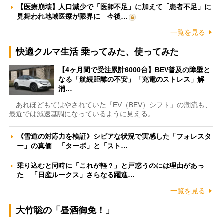
【医療崩壊】人口減少で「医師不足」に加えて「患者不足」に
見舞われ地域医療が限界に 今後…
一覧を見る
快適クルマ生活 乗ってみた、使ってみた
【4ヶ月間で受注累計6000台】BEV普及の障壁と
なる「航続距離の不安」「充電のストレス」解
消…
あれほどもてはやされていた「EV（BEV）シフト」の潮流も、
最近では減速基調になっているように見える。…
《雪道の対応力を検証》シビアな状況で実感した「フォレスタ
ー」の真価 「ターボ」と「スト…
乗り込むと同時に「これが軽？」と戸惑うのには理由があっ
た 「日産ルークス」さらなる躍進…
一覧を見る
大竹聡の「昼酒御免！」