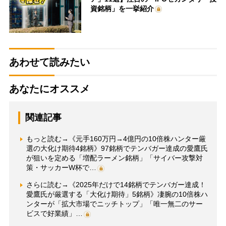
資銘柄」を一挙紹介
あわせて読みたい
あなたにオススメ
関連記事
もっと読む→《元手160万円→4億円の10倍株ハンター厳
選の大化け期待4銘柄》97銘柄でテンバガー達成の愛鷹氏
が狙いを定める「増配ラーメン銘柄」「サイバー攻撃対
策・サッカーW杯で…
さらに読む→《2025年だけで14銘柄でテンバガー達成！
愛鷹氏が厳選する「大化け期待」5銘柄》凄腕の10倍株ハ
ンターが「拡大市場でニッチトップ」「唯一無二のサー
ビスで好業績」…