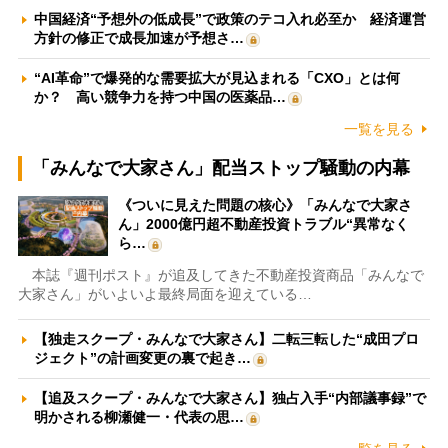
中国経済“予想外の低成長”で政策のテコ入れ必至か 経済運営
方針の修正で成長加速が予想さ…
“AI革命”で爆発的な需要拡大が見込まれる「CXO」とは何
か？ 高い競争力を持つ中国の医薬品…
一覧を見る
「みんなで大家さん」配当ストップ騒動の内幕
《ついに見えた問題の核心》「みんなで大家さ
ん」2000億円超不動産投資トラブル“異常なく
ら…
本誌『週刊ポスト』が追及してきた不動産投資商品「みんなで
大家さん」がいよいよ最終局面を迎えている…
【独走スクープ・みんなで大家さん】二転三転した“成田プロ
ジェクト”の計画変更の裏で起き…
【追及スクープ・みんなで大家さん】独占入手“内部議事録”で
明かされる柳瀬健一・代表の思…