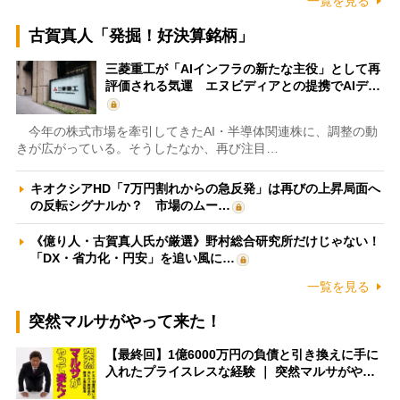
一覧を見る
古賀真人「発掘！好決算銘柄」
三菱重工が「AIインフラの新たな主役」として再
評価される気運 エヌビディアとの提携でAIデ…
今年の株式市場を牽引してきたAI・半導体関連株に、調整の動
きが広がっている。そうしたなか、再び注目…
キオクシアHD「7万円割れからの急反発」は再びの上昇局面へ
の反転シグナルか？ 市場のムー…
《億り人・古賀真人氏が厳選》野村総合研究所だけじゃない！
「DX・省力化・円安」を追い風に…
一覧を見る
突然マルサがやって来た！
【最終回】1億6000万円の負債と引き換えに手に
入れたプライスレスな経験 ｜ 突然マルサがや…