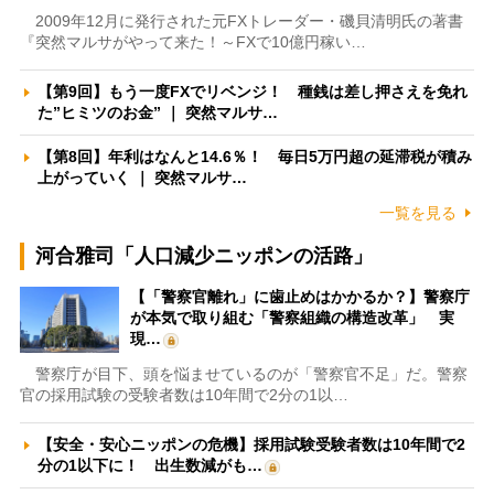
2009年12月に発行された元FXトレーダー・磯貝清明氏の著書
『突然マルサがやって来た！～FXで10億円稼い…
【第9回】もう一度FXでリベンジ！ 種銭は差し押さえを免れ
た”ヒミツのお金” ｜ 突然マルサ…
【第8回】年利はなんと14.6％！ 毎日5万円超の延滞税が積み
上がっていく ｜ 突然マルサ…
一覧を見る
河合雅司「人口減少ニッポンの活路」
【「警察官離れ」に歯止めはかかるか？】警察庁
が本気で取り組む「警察組織の構造改革」 実
現…
警察庁が目下、頭を悩ませているのが「警察官不足」だ。警察
官の採用試験の受験者数は10年間で2分の1以…
【安全・安心ニッポンの危機】採用試験受験者数は10年間で2
分の1以下に！ 出生数減がも…