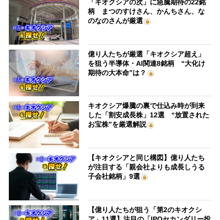
「キオクシアの次」に急騰期待の22銘
柄 まつのすけさん、かんちさん、な
のなのさんが厳選
億り人たちが厳選「キオクシア超え」
を狙う半導体・AI関連8銘柄 “大化け
期待の大本命”は？
キオクシア爆騰の裏で仕込み時が到来
した「割安成長株」12選 “放置された
お宝株”を厳選解説
【キオクシアと同じ構図】億り人たち
が注目する「親会社よりも成長しうる
子会社銘柄」9選
【億り人たちが狙う「第2のキオクシ
ア」11選】注目の「IPOセカンダリー投