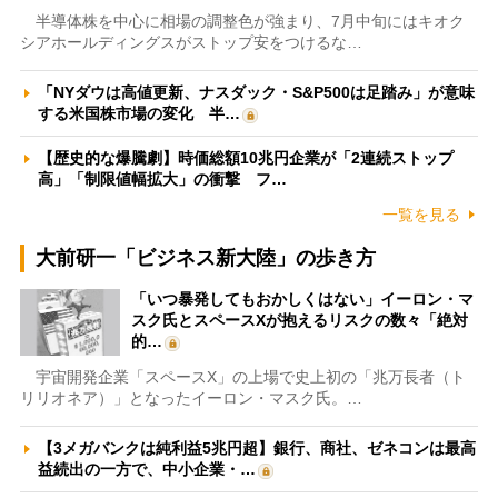
半導体株を中心に相場の調整色が強まり、7月中旬にはキオク
シアホールディングスがストップ安をつけるな…
「NYダウは高値更新、ナスダック・S&P500は足踏み」が意味
する米国株市場の変化 半…
【歴史的な爆騰劇】時価総額10兆円企業が「2連続ストップ
高」「制限値幅拡大」の衝撃 フ…
一覧を見る
大前研一「ビジネス新大陸」の歩き方
「いつ暴発してもおかしくはない」イーロン・マ
スク氏とスペースXが抱えるリスクの数々「絶対
的…
宇宙開発企業「スペースX」の上場で史上初の「兆万長者（ト
リリオネア）」となったイーロン・マスク氏。…
【3メガバンクは純利益5兆円超】銀行、商社、ゼネコンは最高
益続出の一方で、中小企業・…