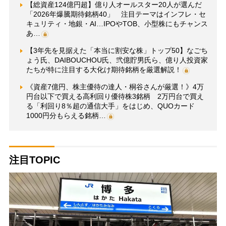
【総資産124億円超】億り人オールスター20人が選んだ
「2026年爆騰期待銘柄40」 注目テーマはインフレ・セ
キュリティ・地銀・AI…IPOやTOB、小型株にもチャンス
あ…
【3年先を見据えた「本当に割安な株」トップ50】なごち
ょう氏、DAIBOUCHOU氏、弐億貯男氏ら、億り人投資家
たちが特に注目する大化け期待銘柄を厳選解説！
《資産7億円、株主優待の達人・桐谷さんが厳選！》4万
円台以下で買える高利回り優待株3銘柄 2万円台で買え
る「利回り8％超の通信大手」をはじめ、QUOカード
1000円分もらえる銘柄…
注目TOPIC