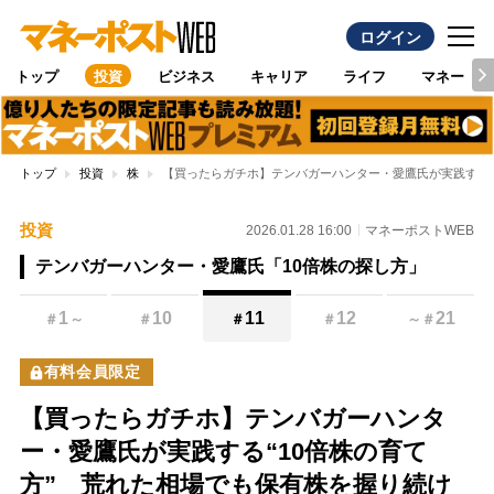
ログイン
トップ
投資
ビジネス
キャリア
ライフ
マネー
トップ
投資
株
【買ったらガチホ】テンバガーハンター・愛鷹氏が実践する“
投資
2026.01.28 16:00
マネーポストWEB
テンバガーハンター・愛鷹氏「10倍株の探し方」
1
10
11
12
21
＃
～
＃
＃
＃
～
＃
有料会員限定
【買ったらガチホ】テンバガーハンタ
ー・愛鷹氏が実践する“10倍株の育て
方” 荒れた相場でも保有株を握り続け