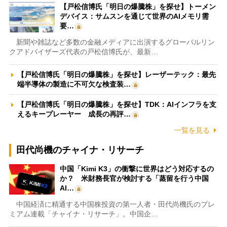
【戸松信博氏「明日の爆騰株」を探せ】トーメン
デバイス：サムスンを通じて世界のAIメモリ需
要…
新聞や雑誌など多数の金融メディアに出演するグローバルリン
クアドバイザーズ代表の戸松信博氏が、最新…
【戸松信博氏「明日の爆騰株」を探せ】レーザーテック：最先
端半導体の製造に不可欠な検査装…
【戸松信博氏「明日の爆騰株」を探せ】TDK：AIインフラを支
えるキープレーヤー 成長の再評…
一覧を見る
田代尚機のチャイナ・リサーチ
中国「Kimi K3」の衝撃に世界はどう対応するの
か？ 米財務長官が検討する「蒸留を行う中国
AI…
中国経済に精通する中国株投資の第一人者・田代尚機氏のプレ
ミアム連載「チャイナ・リサーチ」。中国企…