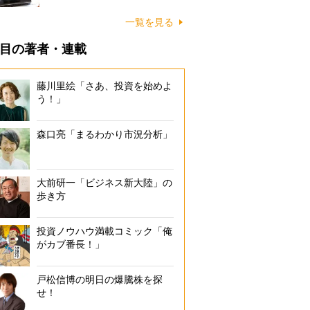
一覧を見る
目の著者・連載
藤川里絵「さあ、投資を始めよ
う！」
森口亮「まるわかり市況分析」
大前研一「ビジネス新大陸」の
歩き方
投資ノウハウ満載コミック「俺
がカブ番長！」
戸松信博の明日の爆騰株を探
せ！