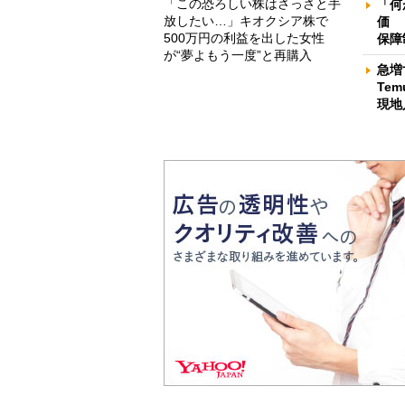
「この恐ろしい株はさっさと手
「何
放したい…」キオクシア株で
価 
500万円の利益を出した女性
保障
が“夢よもう一度”と再購入
急増
Te
現地