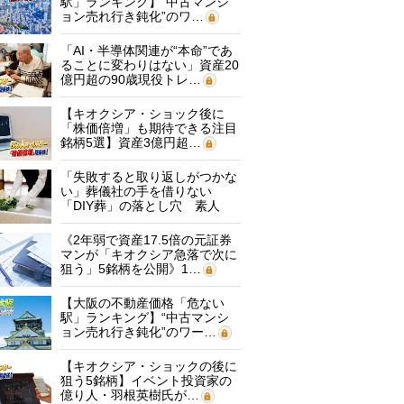
駅」ランキング】“中古マンシ
ョン売れ行き鈍化”のワ…
「AI・半導体関連が“本命”であ
ることに変わりはない」資産20
億円超の90歳現役トレ…
【キオクシア・ショック後に
「株価倍増」も期待できる注目
銘柄5選】資産3億円超…
「失敗すると取り返しがつかな
い」葬儀社の手を借りない
「DIY葬」の落とし穴 素人
に…
《2年弱で資産17.5倍の元証券
マンが「キオクシア急落で次に
狙う」5銘柄を公開》1…
【大阪の不動産価格「危ない
駅」ランキング】“中古マンシ
ョン売れ行き鈍化”のワー…
【キオクシア・ショックの後に
狙う5銘柄】イベント投資家の
億り人・羽根英樹氏が…