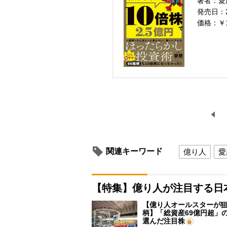
著者：愛
発売日：20
価格：￥
関連キーワード
億り人
愛
【特集】億り人が注目する日
【億り人オールスターが狙
柄】「総資産69億円超」の
選んだ注目株