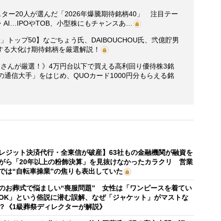
ター20人が選んだ「2026年爆騰期待銘柄40」 注目テー
I…IPOやTOB、小型株にもチャンスあ…
トップ50】なごちょう氏、DAIBOUCHOU氏、弐億貯男
する大化け期待銘柄を厳選解説！
さんが厳選！》4万円台以下で買える高利回り優待株3銘
の通信大手」をはじめ、QUOカード1000円分もらえる銘
レジット決済代行・全東信が破産】63社もの金融機関が融資を
がら「20年以上の粉飾決算」を見抜けなかったカラクリ 営業
では“自転車操業”の焦りも表出していた
のお葬式で悩ましい“喪服問題” 女性は「ワンピースを着てい
OK」という俗説に潜む誤解、なぜ「ジャケット」がマストな
？《1級葬祭ディレクターが解説》