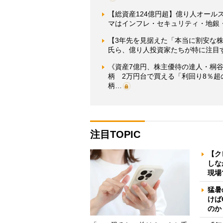
【総資産124億円超】億り人オールス
マはインフレ・セキュリティ・地銀・A
【3年先を見据えた「本当に割安な株」
氏ら、億り人投資家たちが特に注目
《資産7億円、株主優待の達人・桐谷
柄 2万円台で買える「利回り8％超
柄…
注目TOPIC
【ク
しな
現場
猛暑
けば
のか