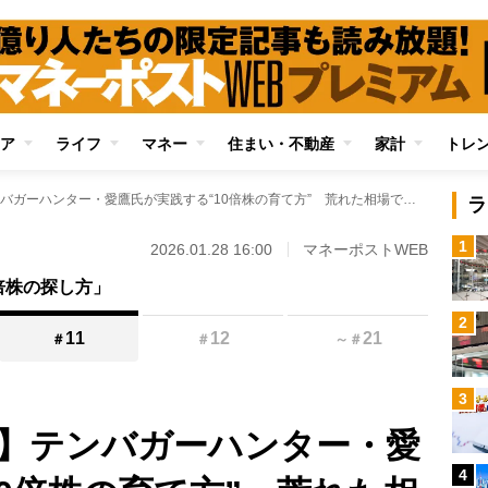
ア
ライフ
マネー
住まい・不動産
家計
トレ
【買ったらガチホ】テンバガーハンター・愛鷹氏が実践する“10倍株の育て方” 荒れた相場でも保有株を握り続けることができるのは「インカムゲイン」があればこそ
ラ
1
2026.01.28 16:00
マネーポストWEB
倍株の探し方」
2
11
12
21
＃
＃
～
＃
3
】テンバガーハンター・愛
4