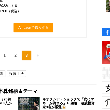
鷹
22/11/16
1760（税込）
Amazonで購入する
1
2
3
鷹
投資手法
本株銘柄＆テーマ
う20銘
キオクシア・ショックで「次にマ
10人が
ネーが流れる」16銘柄 凄腕投資
家3名が厳選