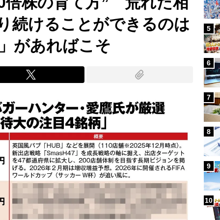
0倍株の育て方” 荒れた相
り続けることができるのは
5
」があればこそ
6
7
8
9
10