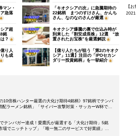
【お
証券マン・
「キオクシアの次」に急騰期待の
シア急落
22銘柄 まつのすけさん、かんち
202
さん、なのなのさんが厳選
クシア超
キオクシア爆騰の裏で仕込み時が
8銘
到来した「割安成長株」12選 “放
”は？
置されたお宝株”を厳選解説
】億り人
【億り人たちが狙う「第2のキオク
よりも成
シア」11選】注目の「IPOセカン
ダリー投資銘柄」を一挙紹介
円の10倍株ハンター厳選の大化け期待4銘柄》97銘柄でテンバ
増配ラーメン銘柄」「サイバー攻撃対策・サッカーW杯で…
銘柄でテンバガー達成！愛鷹氏が厳選する「大化け期待」5銘
大市場でニッチトップ」「唯一無二のサービスで好業績」…