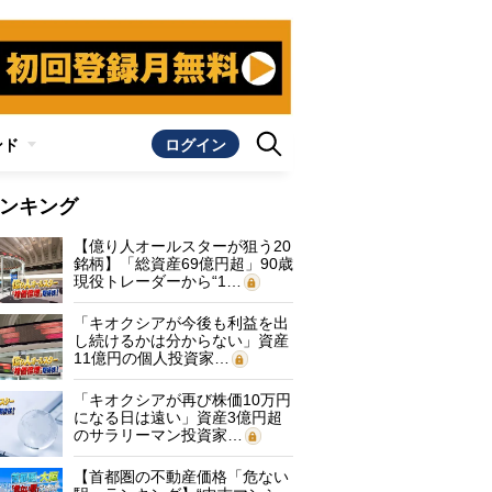
ンド
ログイン
ンキング
【億り人オールスターが狙う20
銘柄】「総資産69億円超」90歳
現役トレーダーから“1…
「キオクシアが今後も利益を出
し続けるかは分からない」資産
11億円の個人投資家…
「キオクシアが再び株価10万円
になる日は遠い」資産3億円超
のサラリーマン投資家…
【首都圏の不動産価格「危ない