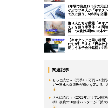
2年弱で資産17.5倍の元
かぶカブキ氏が「キオク
で次に狙う」5銘柄を公開
億り人たちが厳選「キオ
え」を狙う半導体・AI関連
柄 “大化け期待の大本命
【キオクシアと同じ構図
たちが注目する「親会社
長しうる子会社銘柄」9選
関連記事
もっと読む→《元手160万円→4億
ガー達成の愛鷹氏が狙いを定める「
さらに読む→《2025年だけで14
柄》凄腕の10倍株ハンターが「拡