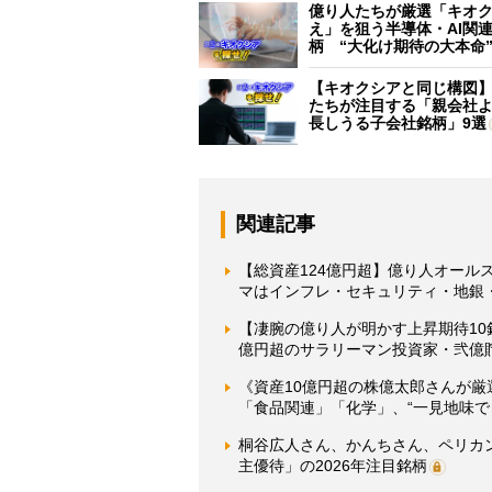
億り人たちが厳選「キオ
え」を狙う半導体・AI関連
柄 “大化け期待の大本命
【キオクシアと同じ構図
たちが注目する「親会社
長しうる子会社銘柄」9選
関連記事
【総資産124億円超】億り人オールス
マはインフレ・セキュリティ・地銀・A
【凄腕の億り人が明かす上昇期待10
億円超のサラリーマン投資家・弐億貯
《資産10億円超の株億太郎さんが厳
「食品関連」「化学」、“一見地味で
桐谷広人さん、かんちさん、ペリカ
主優待」の2026年注目銘柄