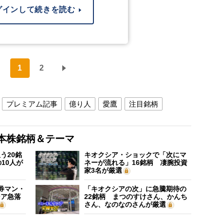
グインして続きを読む
1
2
プレミアム記事
億り人
愛鷹
注目銘柄
本株銘柄＆テーマ
う20銘
キオクシア・ショックで「次にマ
10人が
ネーが流れる」16銘柄 凄腕投資
家3名が厳選
証券マン・
「キオクシアの次」に急騰期待の
シア急落
22銘柄 まつのすけさん、かんち
さん、なのなのさんが厳選