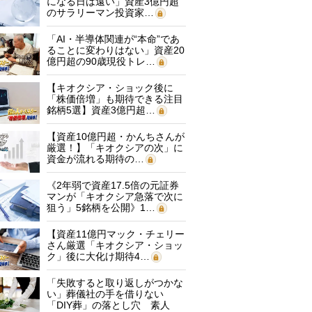
になる日は遠い」資産3億円超
のサラリーマン投資家…
「AI・半導体関連が“本命”であ
ることに変わりはない」資産20
億円超の90歳現役トレ…
【キオクシア・ショック後に
「株価倍増」も期待できる注目
銘柄5選】資産3億円超…
【資産10億円超・かんちさんが
厳選！】「キオクシアの次」に
資金が流れる期待の…
《2年弱で資産17.5倍の元証券
マンが「キオクシア急落で次に
狙う」5銘柄を公開》1…
【資産11億円マック・チェリー
さん厳選「キオクシア・ショッ
ク」後に大化け期待4…
「失敗すると取り返しがつかな
い」葬儀社の手を借りない
「DIY葬」の落とし穴 素人