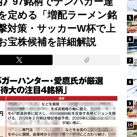
柄》97銘柄でテンバガー達
を定める「増配ラーメン銘
5
撃対策・サッカーW杯で上
お宝株候補を詳細解説
6
7
8
9
10