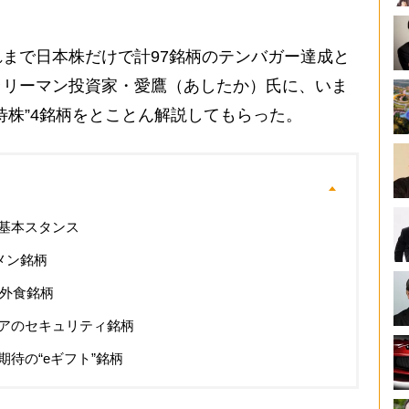
まで日本株だけで計97銘柄のテンバガー達成と
ラリーマン投資家・愛鷹（あしたか）氏に、いま
待株”4銘柄をとことん解説してもらった。
基本スタンス
メン銘柄
の外食銘柄
アのセキュリティ銘柄
待の“eギフト”銘柄