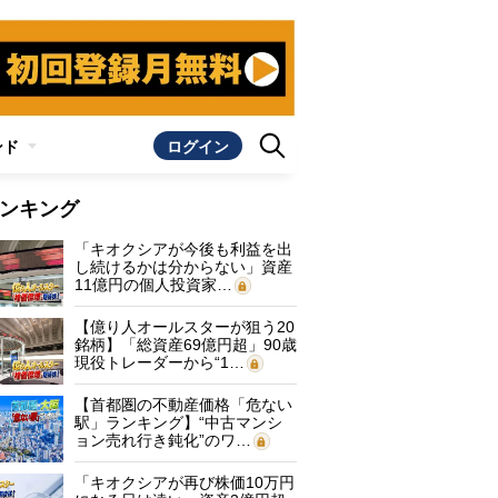
ンド
ログイン
ンキング
「キオクシアが今後も利益を出
し続けるかは分からない」資産
11億円の個人投資家…
【億り人オールスターが狙う20
銘柄】「総資産69億円超」90歳
現役トレーダーから“1…
【首都圏の不動産価格「危ない
駅」ランキング】“中古マンシ
ョン売れ行き鈍化”のワ…
「キオクシアが再び株価10万円