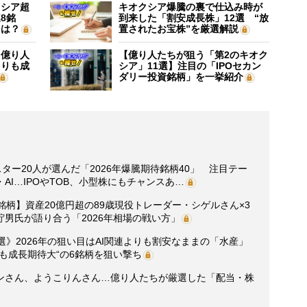
クシア超
キオクシア爆騰の裏で仕込み時が
8銘
到来した「割安成長株」12選 “放
”は？
置されたお宝株”を厳選解説
】億り人
【億り人たちが狙う「第2のキオク
よりも成
シア」11選】注目の「IPOセカン
ダリー投資銘柄」を一挙紹介
ター20人が選んだ「2026年爆騰期待銘柄40」 注目テー
I…IPOやTOB、小型株にもチャンスあ…
銘柄】資産20億円超の89歳現役トレーダー・シゲルさん×3
男氏が語り合う「2026年相場の戦い方」
選》2026年の狙い目はAI関連よりも割安なままの「水産」
も成長期待大“の6銘柄を狙い撃ち
ンさん、ようこりんさん…億り人たちが厳選した「配当・株