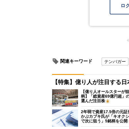
ロ
関連キーワード
テンバガー
【特集】億り人が注目する日
【億り人オールスターが狙
柄】「総資産69億円超」の
選んだ注目株
2年弱で資産17.5倍の元
かぶカブキ氏が「キオク
で次に狙う」5銘柄を公開