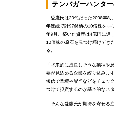
テンバガーハンター
愛鷹氏は20代だった2008年8
年連続で計97銘柄の10倍株を手
年9月、築いた資産は4億円に達
10倍株の原石を見つけ続けてき
る。
「将来的に成長しそうな業種や
要が見込める企業を絞り込みま
短信で業績や配当などをチェッ
つけて投資するのが基本的なス
そんな愛鷹氏が期待を寄せる注