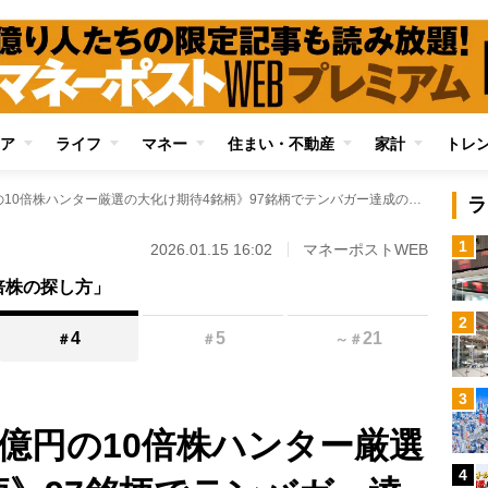
ア
ライフ
マネー
住まい・不動産
家計
トレ
《元手160万円→4億円の10倍株ハンター厳選の大化け期待4銘柄》97銘柄でテンバガー達成の愛鷹氏が狙いを定める「増配ラーメン銘柄」「サイバー攻撃対策・サッカーW杯で上昇期待の株」などお宝株候補を詳細解説
ラ
1
2026.01.15 16:02
マネーポストWEB
倍株の探し方」
2
4
5
21
＃
＃
～
＃
3
4億円の10倍株ハンター厳選
4