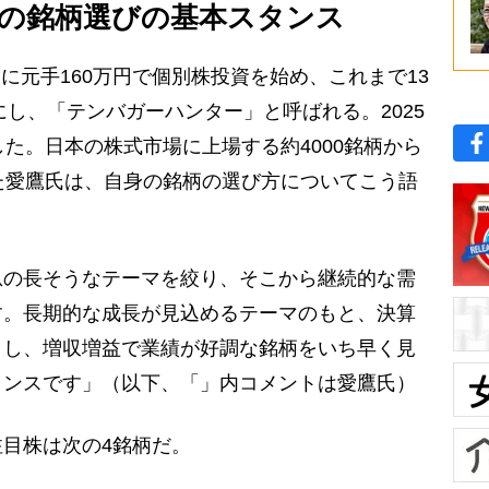
の銘柄選びの基本スタンス
月に元手160万円で個別株投資を始め、これまで13
にし、「テンバガーハンター」と呼ばれる。2025
した。日本の株式市場に上場する約4000銘柄から
た愛鷹氏は、自身の銘柄の選び方についてこう語
息の長そうなテーマを絞り、そこから継続的な需
す。長期的な成長が見込めるテーマのもと、決算
クし、増収増益で業績が好調な銘柄をいち早く見
タンスです」（以下、「」内コメントは愛鷹氏）
目株は次の4銘柄だ。