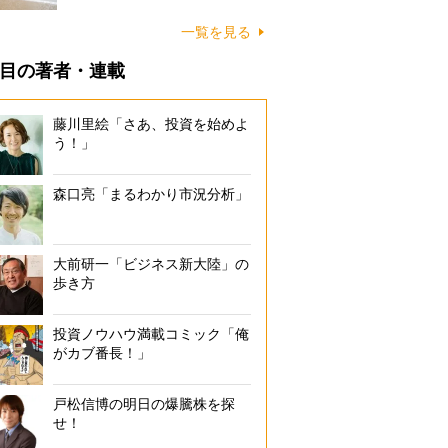
に…
一覧を見る
目の著者・連載
藤川里絵「さあ、投資を始めよ
う！」
森口亮「まるわかり市況分析」
大前研一「ビジネス新大陸」の
歩き方
投資ノウハウ満載コミック「俺
がカブ番長！」
戸松信博の明日の爆騰株を探
せ！