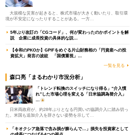
大規模な災害が起きると、株式市場が大きく動いたり、取引環
境が不安定になったりすることがある。一方…
5年ぶり改訂の「CGコード」、何が変わったのかポイントを解
説 企業に成長投資の具体的な説…
【令和のPKOか】GPIFをめぐる片山財務相の「円資産への投
資拡大」発言の波紋 「国債重視」…
一覧を見る
森口亮「まるわかり市況分析」
「トレンド転換のスイッチになり得る」“介入慣
れ”した市場心理を変える「日米協調為替介入」
…
日米両政府が、約28年ぶりとなる円買いの協調介入に踏み切っ
た。米国も追加介入を辞さない姿勢を示して…
「キオクシア急落で含み損が膨らんで…」損失を投資家として
の成長につなげる4つの視点 …