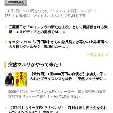
6月3日に8330円をつけたワークマン（東証スタンダード・
7564）の株価は、わずか1カ月あまりで約34％下落…
三菱重工が「AIインフラの新たな主役」として再評価される気
運 エヌビディアとの提携でAI…
キオクシアHD「7万円割れからの急反発」は再びの上昇局面へ
の反転シグナルか？ 市場のムー…
一覧を見る
突然マルサがやって来た！
【最終回】1億6000万円の負債と引き換えに手に
入れたプライスレスな経験 ｜ 突然マルサがや…
2009年12月に発行された元FXトレーダー・磯貝清明氏の著書
『突然マルサがやって来た！～FXで10億円稼い…
【第9回】もう一度FXでリベンジ！ 種銭は差し押さえを免れ
た”ヒミツのお金” ｜ 突然マルサ…