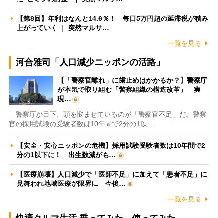
【第8回】年利はなんと14.6％！ 毎日5万円超の延滞税が積み
上がっていく ｜ 突然マルサ…
一覧を見る
河合雅司「人口減少ニッポンの活路」
【「警察官離れ」に歯止めはかかるか？】警察庁
が本気で取り組む「警察組織の構造改革」 実
現…
警察庁が目下、頭を悩ませているのが「警察官不足」だ。警察
官の採用試験の受験者数は10年間で2分の1以…
【安全・安心ニッポンの危機】採用試験受験者数は10年間で2
分の1以下に！ 出生数減がも…
【医療崩壊】人口減少で「医師不足」に加えて「患者不足」に
見舞われ地域医療が限界に 今後…
一覧を見る
快適クルマ生活 乗ってみた、使ってみた