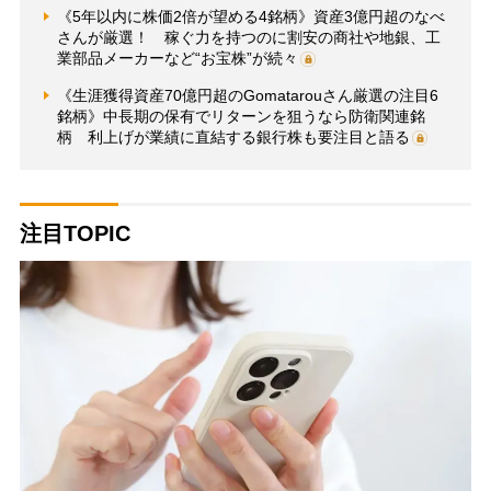
《5年以内に株価2倍が望める4銘柄》資産3億円超のなべ
さんが厳選！ 稼ぐ力を持つのに割安の商社や地銀、工
業部品メーカーなど“お宝株”が続々
《生涯獲得資産70億円超のGomatarouさん厳選の注目6
銘柄》中長期の保有でリターンを狙うなら防衛関連銘
柄 利上げが業績に直結する銀行株も要注目と語る
注目TOPIC