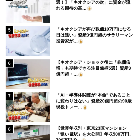
選！】「キオクシアの次」に資金が流
れる期待の高…
「キオクシアが再び株価10万円になる
5
日は遠い」資産3億円超のサラリーマン
投資家が…
【キオクシア・ショック後に「株価倍
6
増」も期待できる注目銘柄5選】資産3
億円超・…
「AI・半導体関連が“本命”であること
7
に変わりはない」資産20億円超の90歳
現役トレー…
【世帯年収別・東京23区マンション
8
「狙い目駅」を大公開】年収500万円、
700万円で…