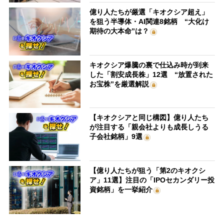
億り人たちが厳選「キオクシア超え」
を狙う半導体・AI関連8銘柄 “大化け
期待の大本命”は？
キオクシア爆騰の裏で仕込み時が到来
した「割安成長株」12選 “放置された
お宝株”を厳選解説
【キオクシアと同じ構図】億り人たち
が注目する「親会社よりも成長しうる
子会社銘柄」9選
【億り人たちが狙う「第2のキオクシ
ア」11選】注目の「IPOセカンダリー投
資銘柄」を一挙紹介