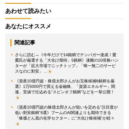
あわせて読みたい
あなたにオススメ
関連記事
さらに読む→《今年だけで14銘柄でテンバガー達成！愛
鷹氏が厳選する「大化け期待」5銘柄》凄腕の10倍株ハン
ターが「拡大市場でニッチトップ」「唯一無二のサービ
スなのに割安」…
《資産10億円超・株億太郎さんがお宝株候補8銘柄を厳
選》1万5000円で買える金融株、「資源エネルギー」関
連、安値で仕込める“スピンオフ銘柄”などを一挙公開！
《資産10億円超の株億太郎さんが狙いを定める“注目度が
低い割安銘柄”6選》ブームのAI関連よりも期待できる
「株価どん底の化学セクター」に“大化け株候補”が続々