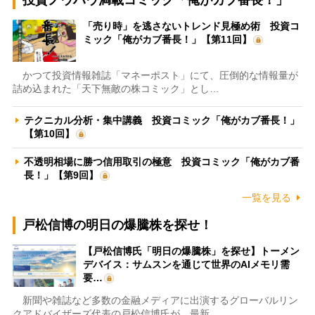
「売り時」を逃さないトレンド見極め術 投資コ
ミック「俺がカブ番長！」【第11回】
かつて投資情報雑誌「マネーポスト」にて、圧倒的な情報量が
詰め込まれた「天下無敵の株コミック」とし…
テクニカル分析・集中講義 投資コミック「俺がカブ番長！」
【第10回】
不透明相場に勝つ信用取引の極意 投資コミック「俺がカブ番
長！」【第9回】
一覧を見る
戸松信博の明日の爆騰株を探せ！
【戸松信博氏「明日の爆騰株」を探せ】トーメン
デバイス：サムスンを通じて世界のAIメモリ需
要…
新聞や雑誌など多数の金融メディアに出演するグローバルリン
クアドバイザーズ代表の戸松信博氏が、最新…