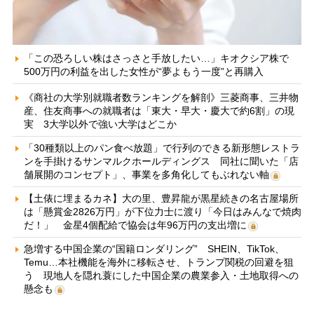
「この恐ろしい株はさっさと手放したい…」キオクシア株で
500万円の利益を出した女性が“夢よもう一度”と再購入
《商社の大学別就職者数ランキングを解剖》三菱商事、三井物
産、住友商事への就職者は「東大・早大・慶大で約6割」の現
実 3大学以外で強い大学はどこか
「30種類以上のパン食べ放題」で行列のできる新形態レストラ
ンを手掛けるサンマルクホールディングス 同社に聞いた「店
舗展開のコンセプト」、事業を多角化してもぶれない軸
【土俵に埋まるカネ】大の里、豊昇龍が黒星続きの名古屋場所
は「懸賞金2826万円」が下位力士に渡り「今日はみんなで焼肉
だ！」 金星4個配給で協会は年96万円の支出増に
急増する中国企業の“国籍ロンダリング” SHEIN、TikTok、
Temu…本社機能を海外に移転させ、トランプ関税の回避を狙
う 現地人を隠れ蓑にした中国企業の農業参入・土地取得への
懸念も