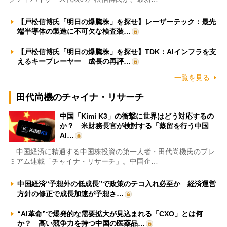
【戸松信博氏「明日の爆騰株」を探せ】レーザーテック：最先
端半導体の製造に不可欠な検査装…
【戸松信博氏「明日の爆騰株」を探せ】TDK：AIインフラを支
えるキープレーヤー 成長の再評…
一覧を見る
田代尚機のチャイナ・リサーチ
中国「Kimi K3」の衝撃に世界はどう対応するの
か？ 米財務長官が検討する「蒸留を行う中国
AI…
中国経済に精通する中国株投資の第一人者・田代尚機氏のプレ
ミアム連載「チャイナ・リサーチ」。中国企…
中国経済“予想外の低成長”で政策のテコ入れ必至か 経済運営
方針の修正で成長加速が予想さ…
“AI革命”で爆発的な需要拡大が見込まれる「CXO」とは何
か？ 高い競争力を持つ中国の医薬品…