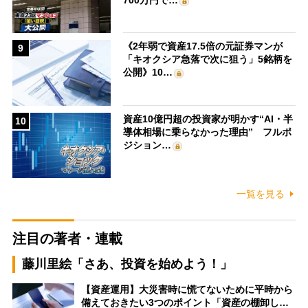
《2年弱で資産17.5倍の元証券マンが
9
「キオクシア急落で次に狙う」5銘柄を
公開》10…
資産10億円超の投資家が明かす“AI・半
10
導体相場に乗らなかった理由” フルポ
ジション…
一覧を見る
注目の著者・連載
藤川里絵「さあ、投資を始めよう！」
【資産運用】大災害時に慌てないために平時から
備えておきたい3つのポイント「資産の棚卸し…