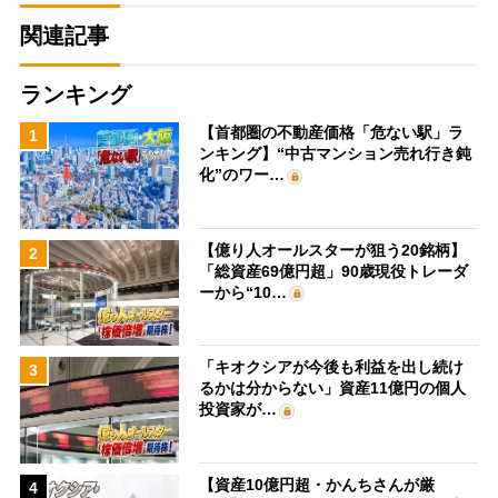
関連記事
ランキング
【首都圏の不動産価格「危ない駅」ラ
1
ンキング】“中古マンション売れ行き鈍
化”のワー…
【億り人オールスターが狙う20銘柄】
2
「総資産69億円超」90歳現役トレーダ
ーから“10…
「キオクシアが今後も利益を出し続け
3
るかは分からない」資産11億円の個人
投資家が…
【資産10億円超・かんちさんが厳
4