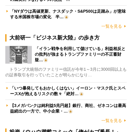
「NYダウは高値更新、ナスダック・S&P500は足踏み」が意味
する米国株市場の変化 半…
一覧を見る
大前研一「ビジネス新大陸」の歩き方
「イラン戦争を利用して儲けている」利益相反と
の批判が強まるトランプファミリーの不正蓄財
疑…
トランプ大統領のファミリー信託が今年1～3月に3000回以上も
の証券取引を行っていたことが明らかになり…
「いつ暴発してもおかしくはない」イーロン・マスク氏とスペ
ースXが抱えるリスクの数々「絶対…
【3メガバンクは純利益5兆円超】銀行、商社、ゼネコンは最高
益続出の一方で、中小企業・…
一覧を見る
投資ノウハウ満載コミック「俺がカブ番長！」