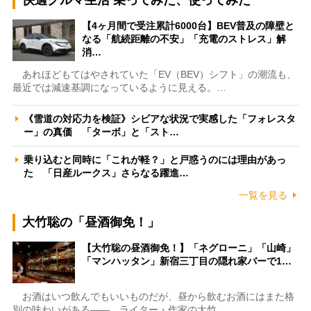
【4ヶ月間で受注累計6000台】BEV普及の障壁と
なる「航続距離の不安」「充電のストレス」解
消…
あれほどもてはやされていた「EV（BEV）シフト」の潮流も、
最近では減速基調になっているように見える。…
《雪道の対応力を検証》シビアな状況で実感した「フォレスタ
ー」の真価 「ターボ」と「スト…
乗り込むと同時に「これが軽？」と戸惑うのには理由があっ
た 「日産ルークス」さらなる躍進…
一覧を見る
大竹聡の「昼酒御免！」
【大竹聡の昼酒御免！】「ネグローニ」「山崎」
「マンハッタン」新宿三丁目の隠れ家バーで1…
お酒はいつ飲んでもいいものだが、昼から飲むお酒にはまた格
別の味わいがある――。ライター・作家の大竹…