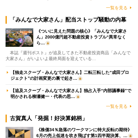
一覧を見る
「みんなで大家さん」配当ストップ騒動の内幕
《ついに見えた問題の核心》「みんなで大家さ
ん」2000億円超不動産投資トラブル“異常なく
ら…
本誌『週刊ポスト』が追及してきた不動産投資商品「みんなで
大家さん」がいよいよ最終局面を迎えている…
【独走スクープ・みんなで大家さん】二転三転した“成田プロ
ジェクト”の計画変更の裏で起き…
【追及スクープ・みんなで大家さん】独占入手“内部議事録”で
明かされる柳瀬健一・代表の思…
一覧を見る
古賀真人「発掘！好決算銘柄」
《株価34％急落のワークマンに特大反転の期待》
6月の売上低迷を吹き飛ばす第1四半期決算、…