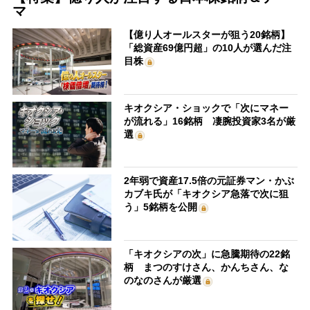
マ
【億り人オールスターが狙う20銘柄】
「総資産69億円超」の10人が選んだ注
目株
キオクシア・ショックで「次にマネー
が流れる」16銘柄 凄腕投資家3名が厳
選
2年弱で資産17.5倍の元証券マン・かぶ
カブキ氏が「キオクシア急落で次に狙
う」5銘柄を公開
「キオクシアの次」に急騰期待の22銘
柄 まつのすけさん、かんちさん、な
のなのさんが厳選