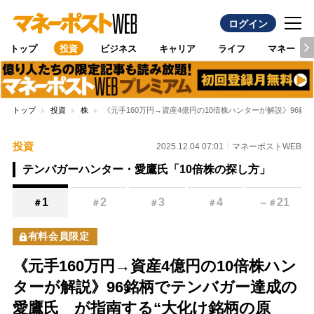
ログイン
トップ
投資
ビジネス
キャリア
ライフ
マネー
トップ
投資
株
《元手160万円→資産4億円の10倍株ハンターが解説》9
投資
2025.12.04 07:01
マネーポストWEB
テンバガーハンター・愛鷹氏「10倍株の探し方」
1
2
3
4
21
＃
＃
＃
＃
～
＃
有料会員限定
《元手160万円→資産4億円の10倍株ハン
ターが解説》96銘柄でテンバガー達成の
愛鷹氏 が指南する“大化け銘柄の原