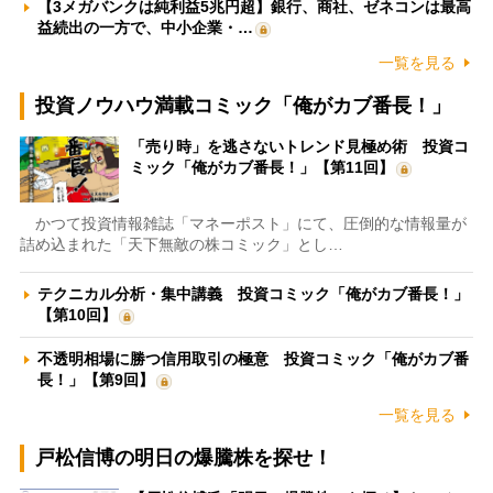
【3メガバンクは純利益5兆円超】銀行、商社、ゼネコンは最高
益続出の一方で、中小企業・…
一覧を見る
投資ノウハウ満載コミック「俺がカブ番長！」
「売り時」を逃さないトレンド見極め術 投資コ
ミック「俺がカブ番長！」【第11回】
かつて投資情報雑誌「マネーポスト」にて、圧倒的な情報量が
詰め込まれた「天下無敵の株コミック」とし…
テクニカル分析・集中講義 投資コミック「俺がカブ番長！」
【第10回】
不透明相場に勝つ信用取引の極意 投資コミック「俺がカブ番
長！」【第9回】
一覧を見る
戸松信博の明日の爆騰株を探せ！