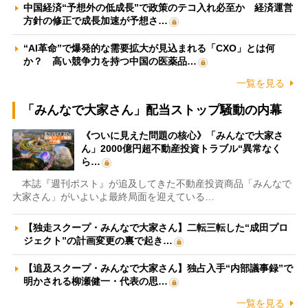
中国経済“予想外の低成長”で政策のテコ入れ必至か 経済運営
方針の修正で成長加速が予想さ…
“AI革命”で爆発的な需要拡大が見込まれる「CXO」とは何
か？ 高い競争力を持つ中国の医薬品…
一覧を見る
「みんなで大家さん」配当ストップ騒動の内幕
《ついに見えた問題の核心》「みんなで大家さ
ん」2000億円超不動産投資トラブル“異常なく
ら…
本誌『週刊ポスト』が追及してきた不動産投資商品「みんなで
大家さん」がいよいよ最終局面を迎えている…
【独走スクープ・みんなで大家さん】二転三転した“成田プロ
ジェクト”の計画変更の裏で起き…
【追及スクープ・みんなで大家さん】独占入手“内部議事録”で
明かされる柳瀬健一・代表の思…
一覧を見る