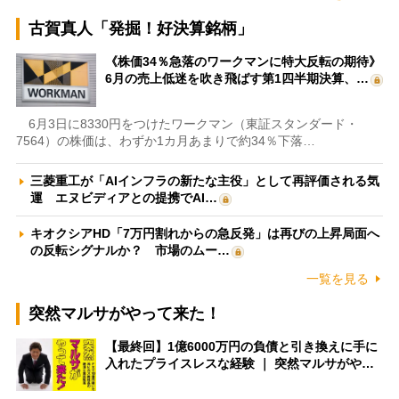
古賀真人「発掘！好決算銘柄」
《株価34％急落のワークマンに特大反転の期待》
6月の売上低迷を吹き飛ばす第1四半期決算、…
6月3日に8330円をつけたワークマン（東証スタンダード・
7564）の株価は、わずか1カ月あまりで約34％下落…
三菱重工が「AIインフラの新たな主役」として再評価される気
運 エヌビディアとの提携でAI…
キオクシアHD「7万円割れからの急反発」は再びの上昇局面へ
の反転シグナルか？ 市場のムー…
一覧を見る
突然マルサがやって来た！
【最終回】1億6000万円の負債と引き換えに手に
入れたプライスレスな経験 ｜ 突然マルサがや…