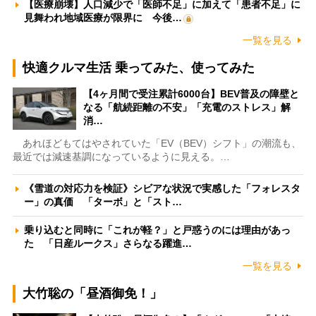
【医療崩壊】人口減少で「医師不足」に加えて「患者不足」に
見舞われ地域医療が限界に 今後…
一覧を見る
快適クルマ生活 乗ってみた、使ってみた
【4ヶ月間で受注累計6000台】BEV普及の障壁と
なる「航続距離の不安」「充電のストレス」解
消…
あれほどもてはやされていた「EV（BEV）シフト」の潮流も、
最近では減速基調になっているように見える。…
《雪道の対応力を検証》シビアな状況で実感した「フォレスタ
ー」の真価 「ターボ」と「スト…
乗り込むと同時に「これが軽？」と戸惑うのには理由があっ
た 「日産ルークス」さらなる躍進…
一覧を見る
大竹聡の「昼酒御免！」