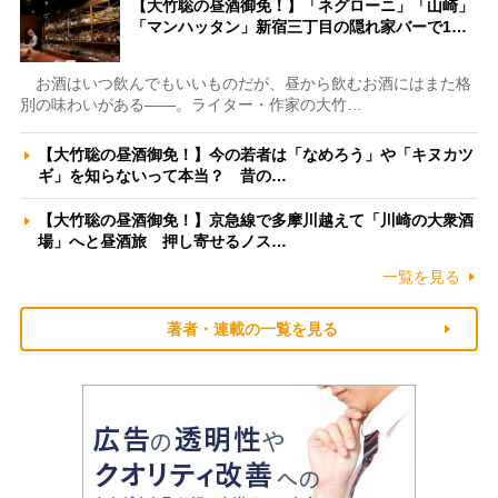
【大竹聡の昼酒御免！】「ネグローニ」「山崎」
「マンハッタン」新宿三丁目の隠れ家バーで1…
お酒はいつ飲んでもいいものだが、昼から飲むお酒にはまた格
別の味わいがある――。ライター・作家の大竹…
【大竹聡の昼酒御免！】今の若者は「なめろう」や「キヌカツ
ギ」を知らないって本当？ 昔の…
【大竹聡の昼酒御免！】京急線で多摩川越えて「川崎の大衆酒
場」へと昼酒旅 押し寄せるノス…
一覧を見る
著者・連載の一覧を見る