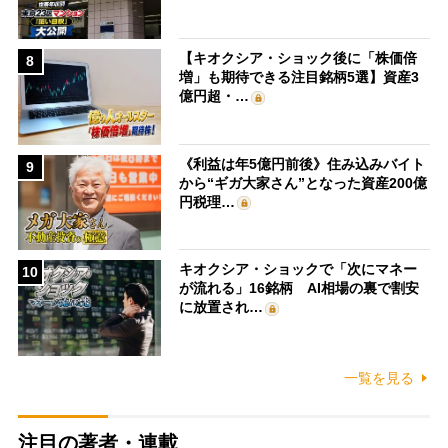
【キオクシア・ショック後に「株価倍
8
増」も期待できる注目銘柄5選】資産3
億円超・…
《利益は年5億円前後》住み込みバイト
9
から“ギガ大家さん”となった資産200億
円税理…
キオクシア・ショックで「次にマネー
10
が流れる」16銘柄 AI相場の裏で割安
に放置され…
一覧を見る
注目の著者・連載