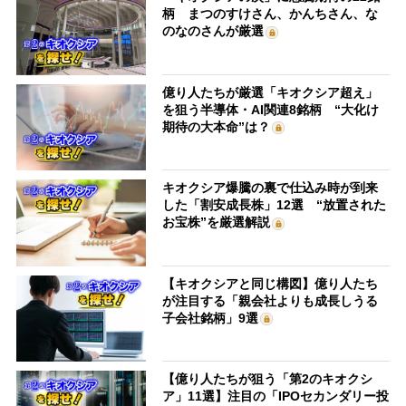
柄 まつのすけさん、かんちさん、な
のなのさんが厳選
億り人たちが厳選「キオクシア超え」
を狙う半導体・AI関連8銘柄 “大化け
期待の大本命”は？
キオクシア爆騰の裏で仕込み時が到来
した「割安成長株」12選 “放置された
お宝株”を厳選解説
【キオクシアと同じ構図】億り人たち
が注目する「親会社よりも成長しうる
子会社銘柄」9選
【億り人たちが狙う「第2のキオクシ
ア」11選】注目の「IPOセカンダリー投