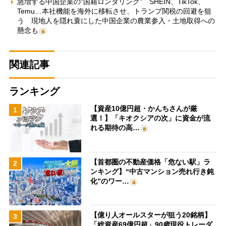
急増する中国企業の“国籍ロンダリング” SHEIN、TikTok、
Temu…本社機能を海外に移転させ、トランプ関税の回避を狙
う 現地人を隠れ蓑にした中国企業の農業参入・土地取得への
懸念も
関連記事
ランキング
【資産10億円超・かんちさんが厳
1
選！】「キオクシアの次」に資金が流
れる期待の高…
【首都圏の不動産価格「危ない駅」ラ
2
ンキング】“中古マンション売れ行き鈍
化”のワー…
【億り人オールスターが狙う20銘柄】
3
「総資産69億円超」90歳現役トレーダ