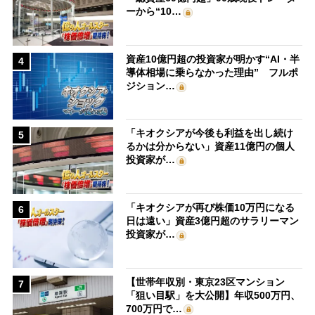
ーから“10…
資産10億円超の投資家が明かす“AI・半
4
導体相場に乗らなかった理由” フルポ
ジション…
「キオクシアが今後も利益を出し続け
5
るかは分からない」資産11億円の個人
投資家が…
「キオクシアが再び株価10万円になる
6
日は遠い」資産3億円超のサラリーマン
投資家が…
【世帯年収別・東京23区マンション
7
「狙い目駅」を大公開】年収500万円、
700万円で…