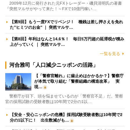
2009年12月に発行された元FXトレーダー・磯貝清明氏の著書
『突然マルサがやって来た！～FXで10億円稼い…
【第9回】もう一度FXでリベンジ！ 種銭は差し押さえを免れ
た”ヒミツのお金” ｜ 突然マルサ…
【第8回】年利はなんと14.6％！ 毎日5万円超の延滞税が積み
上がっていく ｜ 突然マルサ…
一覧を見る
河合雅司「人口減少ニッポンの活路」
【「警察官離れ」に歯止めはかかるか？】警察庁
が本気で取り組む「警察組織の構造改革」 実
現…
警察庁が目下、頭を悩ませているのが「警察官不足」だ。警察
官の採用試験の受験者数は10年間で2分の1以…
【安全・安心ニッポンの危機】採用試験受験者数は10年間で2
分の1以下に！ 出生数減がも…