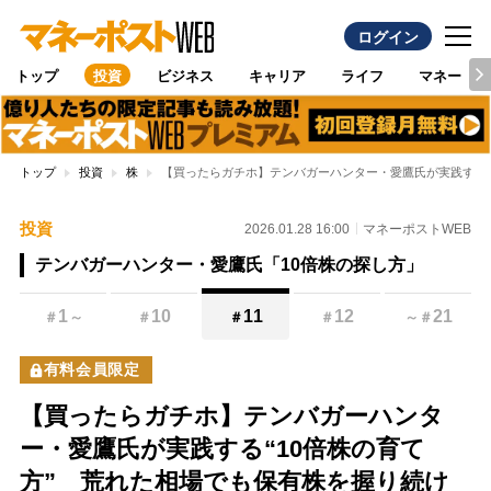
ログイン
トップ
投資
ビジネス
キャリア
ライフ
マネー
トップ
投資
株
【買ったらガチホ】テンバガーハンター・愛鷹氏が実践する“
投資
2026.01.28 16:00
マネーポストWEB
テンバガーハンター・愛鷹氏「10倍株の探し方」
1
10
11
12
21
＃
～
＃
＃
＃
～
＃
有料会員限定
【買ったらガチホ】テンバガーハンタ
ー・愛鷹氏が実践する“10倍株の育て
方” 荒れた相場でも保有株を握り続け