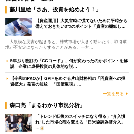
藤川里絵「さあ、投資を始めよう！」
【資産運用】大災害時に慌てないために平時から
備えておきたい3つのポイント「資産の棚卸し…
大規模な災害が起きると、株式市場が大きく動いたり、取引環
境が不安定になったりすることがある。一方…
5年ぶり改訂の「CGコード」、何が変わったのかポイントを解
説 企業に成長投資の具体的な説…
【令和のPKOか】GPIFをめぐる片山財務相の「円資産への投
資拡大」発言の波紋 「国債重視」…
一覧を見る
森口亮「まるわかり市況分析」
「トレンド転換のスイッチになり得る」“介入慣
れ”した市場心理を変える「日米協調為替介入」
…