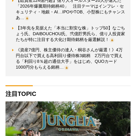
【総資産124億円超】億り人オールスター20人が選んだ
「2026年爆騰期待銘柄40」 注目テーマはインフレ・セ
キュリティ・地銀・AI…IPOやTOB、小型株にもチャンス
あ…
【3年先を見据えた「本当に割安な株」トップ50】なごち
ょう氏、DAIBOUCHOU氏、弐億貯男氏ら、億り人投資家
たちが特に注目する大化け期待銘柄を厳選解説！
《資産7億円、株主優待の達人・桐谷さんが厳選！》4万
円台以下で買える高利回り優待株3銘柄 2万円台で買え
る「利回り8％超の通信大手」をはじめ、QUOカード
1000円分もらえる銘柄…
注目TOPIC