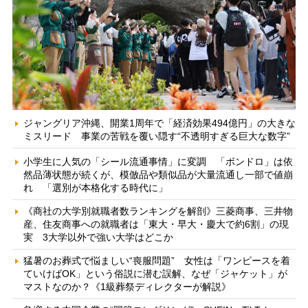
ジャングリア沖縄、開業1周年で「経済効果494億円」の大きな
ミスリード 事業の苦戦を覆い隠す“不透明すぎる巨大な数字”
小学生に人気の「シール流通事情」に変調 「ボンドロ」は依
然品薄状態が続くが、模倣品や類似品が大量流通し一部で値崩
れ 「選別が本格化する時代に」
《商社の大学別就職者数ランキングを解剖》三菱商事、三井物
産、住友商事への就職者は「東大・早大・慶大で約6割」の現
実 3大学以外で強い大学はどこか
猛暑のお葬式で悩ましい“喪服問題” 女性は「ワンピースを着
ていけばOK」という俗説に潜む誤解、なぜ「ジャケット」が
マストなのか？《1級葬祭ディレクターが解説》