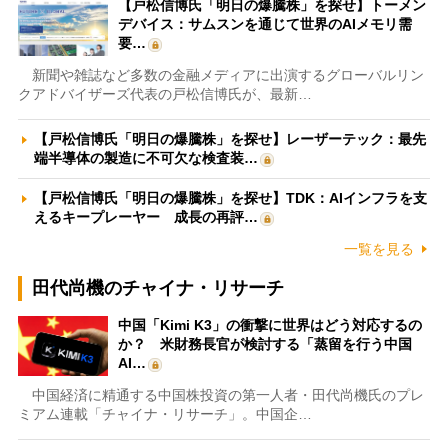
【戸松信博氏「明日の爆騰株」を探せ】トーメン
デバイス：サムスンを通じて世界のAIメモリ需
要…
新聞や雑誌など多数の金融メディアに出演するグローバルリン
クアドバイザーズ代表の戸松信博氏が、最新…
【戸松信博氏「明日の爆騰株」を探せ】レーザーテック：最先
端半導体の製造に不可欠な検査装…
【戸松信博氏「明日の爆騰株」を探せ】TDK：AIインフラを支
えるキープレーヤー 成長の再評…
一覧を見る
田代尚機のチャイナ・リサーチ
中国「Kimi K3」の衝撃に世界はどう対応するの
か？ 米財務長官が検討する「蒸留を行う中国
AI…
中国経済に精通する中国株投資の第一人者・田代尚機氏のプレ
ミアム連載「チャイナ・リサーチ」。中国企…