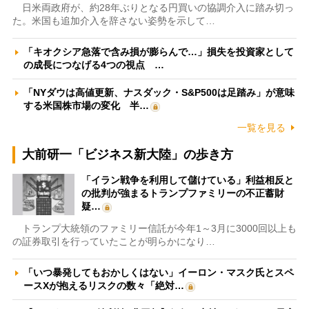
日米両政府が、約28年ぶりとなる円買いの協調介入に踏み切っ
た。米国も追加介入を辞さない姿勢を示して…
「キオクシア急落で含み損が膨らんで…」損失を投資家として
の成長につなげる4つの視点 …
「NYダウは高値更新、ナスダック・S&P500は足踏み」が意味
する米国株市場の変化 半…
一覧を見る
大前研一「ビジネス新大陸」の歩き方
「イラン戦争を利用して儲けている」利益相反と
の批判が強まるトランプファミリーの不正蓄財
疑…
トランプ大統領のファミリー信託が今年1～3月に3000回以上も
の証券取引を行っていたことが明らかになり…
「いつ暴発してもおかしくはない」イーロン・マスク氏とスペ
ースXが抱えるリスクの数々「絶対…