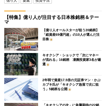
億り人
愛鷹
投資手法
【特集】億り人が注目する日本株銘柄＆テー
マ
【億り人オールスターが狙う20銘柄】
「総資産69億円超」の10人が選んだ注
目株
キオクシア・ショックで「次にマネー
が流れる」16銘柄 凄腕投資家3名が厳
選
2年弱で資産17.5倍の元証券マン・かぶ
カブキ氏が「キオクシア急落で次に狙
う」5銘柄を公開
「キオクシアの次」に急騰期待の22銘