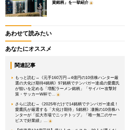
資銘柄」を一挙紹介
あわせて読みたい
あなたにオススメ
関連記事
もっと読む→《元手160万円→4億円の10倍株ハンター厳
選の大化け期待4銘柄》97銘柄でテンバガー達成の愛鷹氏
が狙いを定める「増配ラーメン銘柄」「サイバー攻撃対
策・サッカーW杯で…
さらに読む→《2025年だけで14銘柄でテンバガー達成！
愛鷹氏が厳選する「大化け期待」5銘柄》凄腕の10倍株ハ
ンターが「拡大市場でニッチトップ」「唯一無二のサー
ビスで好業績」…