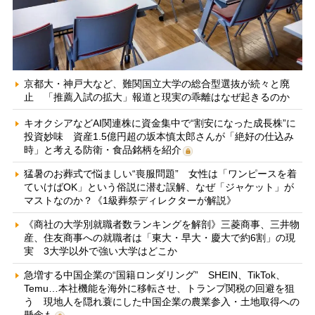
京都大・神戸大など、難関国立大学の総合型選抜が続々と廃
止 「推薦入試の拡大」報道と現実の乖離はなぜ起きるのか
キオクシアなどAI関連株に資金集中で“割安になった成長株”に
投資妙味 資産1.5億円超の坂本慎太郎さんが「絶好の仕込み
時」と考える防衛・食品銘柄を紹介
猛暑のお葬式で悩ましい“喪服問題” 女性は「ワンピースを着
ていけばOK」という俗説に潜む誤解、なぜ「ジャケット」が
マストなのか？《1級葬祭ディレクターが解説》
《商社の大学別就職者数ランキングを解剖》三菱商事、三井物
産、住友商事への就職者は「東大・早大・慶大で約6割」の現
実 3大学以外で強い大学はどこか
急増する中国企業の“国籍ロンダリング” SHEIN、TikTok、
Temu…本社機能を海外に移転させ、トランプ関税の回避を狙
う 現地人を隠れ蓑にした中国企業の農業参入・土地取得への