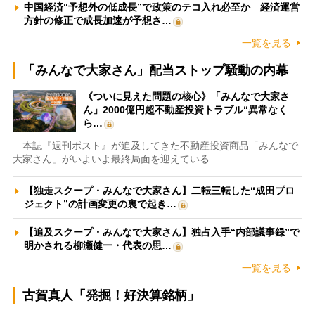
中国経済“予想外の低成長”で政策のテコ入れ必至か 経済運営
方針の修正で成長加速が予想さ…
一覧を見る
「みんなで大家さん」配当ストップ騒動の内幕
《ついに見えた問題の核心》「みんなで大家さ
ん」2000億円超不動産投資トラブル“異常なく
ら…
本誌『週刊ポスト』が追及してきた不動産投資商品「みんなで
大家さん」がいよいよ最終局面を迎えている…
【独走スクープ・みんなで大家さん】二転三転した“成田プロ
ジェクト”の計画変更の裏で起き…
【追及スクープ・みんなで大家さん】独占入手“内部議事録”で
明かされる柳瀬健一・代表の思…
一覧を見る
古賀真人「発掘！好決算銘柄」