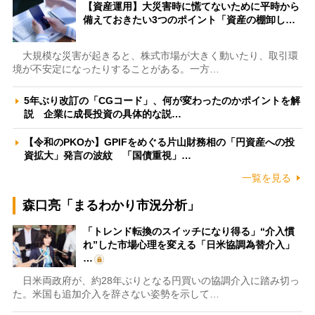
【資産運用】大災害時に慌てないために平時から
備えておきたい3つのポイント「資産の棚卸し…
大規模な災害が起きると、株式市場が大きく動いたり、取引環
境が不安定になったりすることがある。一方…
5年ぶり改訂の「CGコード」、何が変わったのかポイントを解
説 企業に成長投資の具体的な説…
【令和のPKOか】GPIFをめぐる片山財務相の「円資産への投
資拡大」発言の波紋 「国債重視」…
一覧を見る
森口亮「まるわかり市況分析」
「トレンド転換のスイッチになり得る」“介入慣
れ”した市場心理を変える「日米協調為替介入」
…
日米両政府が、約28年ぶりとなる円買いの協調介入に踏み切っ
た。米国も追加介入を辞さない姿勢を示して…