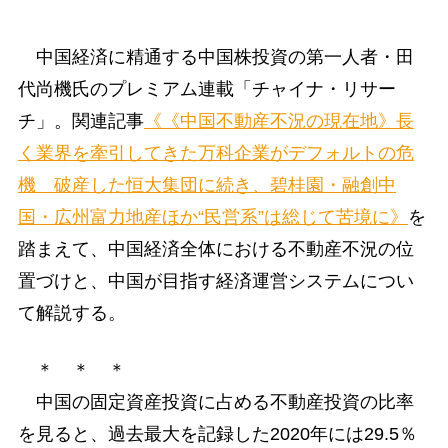
中国経済に精通する中国株投資の第一人者・田
代尚機氏のプレミアム連載「チャイナ・リサー
チ」。関連記事
《《中国不動産不況の現在地》長
く業界を牽引してきた万科企業がデフォルトの危
機 破産した恒大集団に続き、碧桂園・融創中
国・広州富力地産ほか“民営系”は総じて苦境に》
を
踏まえて、中国経済全体における不動産不況の位
置づけと、中国が目指す経済運営システムについ
て解説する。
＊ ＊ ＊
中国の固定資産投資に占める不動産投資の比率
を見ると、過去最大を記録した2020年には29.5％