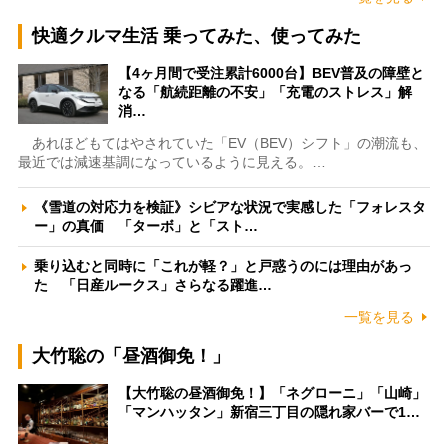
快適クルマ生活 乗ってみた、使ってみた
【4ヶ月間で受注累計6000台】BEV普及の障壁と
なる「航続距離の不安」「充電のストレス」解
消…
あれほどもてはやされていた「EV（BEV）シフト」の潮流も、
最近では減速基調になっているように見える。…
《雪道の対応力を検証》シビアな状況で実感した「フォレスタ
ー」の真価 「ターボ」と「スト…
乗り込むと同時に「これが軽？」と戸惑うのには理由があっ
た 「日産ルークス」さらなる躍進…
一覧を見る
大竹聡の「昼酒御免！」
【大竹聡の昼酒御免！】「ネグローニ」「山崎」
「マンハッタン」新宿三丁目の隠れ家バーで1…