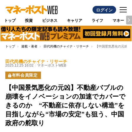
ログイン
トップ
投資
ビジネス
キャリア
ライフ
マネー
トップ
連載・著者
田代尚機のチャイナ・リサーチ
【中国景気悪化の元凶】
田代尚機のチャイナ・リサーチ
2025.12.25 16:02
マネーポストWEB
有料会員限定
【中国景気悪化の元凶】不動産バブルの
崩壊をイノベーションの加速でカバーで
きるのか “不動産に依存しない構造”を
目指しながら“市場の安定”も狙う、中国
政府の舵取り