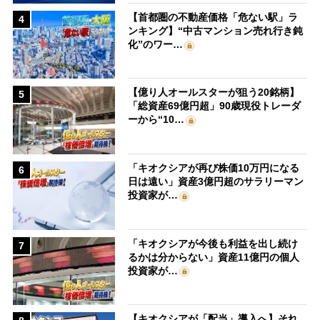
【首都圏の不動産価格「危ない駅」ラ
4
ンキング】“中古マンション売れ行き鈍
化”のワー…
【億り人オールスターが狙う20銘柄】
5
「総資産69億円超」90歳現役トレーダ
ーから“10…
「キオクシアが再び株価10万円になる
6
日は遠い」資産3億円超のサラリーマン
投資家が…
「キオクシアが今後も利益を出し続け
7
るかは分からない」資産11億円の個人
投資家が…
【キオクシアが「配当」導入へ】それ