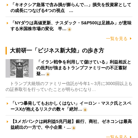
「キオクシア急落で含み損が膨らんで…」損失を投資家として
の成長につなげる4つの視点 …
「NYダウは高値更新、ナスダック・S&P500は足踏み」が意味
する米国株市場の変化 半…
一覧を見る
大前研一「ビジネス新大陸」の歩き方
「イラン戦争を利用して儲けている」利益相反と
の批判が強まるトランプファミリーの不正蓄財
疑…
トランプ大統領のファミリー信託が今年1～3月に3000回以上も
の証券取引を行っていたことが明らかになり…
「いつ暴発してもおかしくはない」イーロン・マスク氏とスペ
ースXが抱えるリスクの数々「絶対…
【3メガバンクは純利益5兆円超】銀行、商社、ゼネコンは最高
益続出の一方で、中小企業・…
一覧を見る