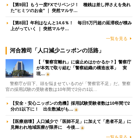
【第9回】もう一度FXでリベンジ！ 種銭は差し押さえを免れ
た”ヒミツのお金” ｜ 突然マルサ…
【第8回】年利はなんと14.6％！ 毎日5万円超の延滞税が積み
上がっていく ｜ 突然マルサ…
一覧を見る
河合雅司「人口減少ニッポンの活路」
【「警察官離れ」に歯止めはかかるか？】警察庁
が本気で取り組む「警察組織の構造改革」 実
現…
警察庁が目下、頭を悩ませているのが「警察官不足」だ。警察
官の採用試験の受験者数は10年間で2分の1以…
【安全・安心ニッポンの危機】採用試験受験者数は10年間で2
分の1以下に！ 出生数減がも…
【医療崩壊】人口減少で「医師不足」に加えて「患者不足」に
見舞われ地域医療が限界に 今後…
一覧を見る