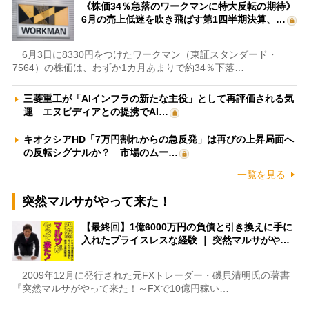
《株価34％急落のワークマンに特大反転の期待》
6月の売上低迷を吹き飛ばす第1四半期決算、…
6月3日に8330円をつけたワークマン（東証スタンダード・
7564）の株価は、わずか1カ月あまりで約34％下落…
三菱重工が「AIインフラの新たな主役」として再評価される気
運 エヌビディアとの提携でAI…
キオクシアHD「7万円割れからの急反発」は再びの上昇局面へ
の反転シグナルか？ 市場のムー…
一覧を見る
突然マルサがやって来た！
【最終回】1億6000万円の負債と引き換えに手に
入れたプライスレスな経験 ｜ 突然マルサがや…
2009年12月に発行された元FXトレーダー・磯貝清明氏の著書
『突然マルサがやって来た！～FXで10億円稼い…