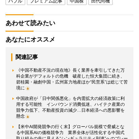
バブル
プレミアム記事
中国株
田代尚機
あわせて読みたい
あなたにオススメ
関連記事
《中国不動産不況の現在地》長く業界を牽引してきた万
科企業がデフォルトの危機 破産した恒大集団に続き、
碧桂園・融創中国・広州富力地産ほか“民営系”は総じて苦
境に
中国政府が「日中関係悪化」を内需拡大の経済政策に利
用する可能性 インバウンド消費低迷、ハイテク産業の
競争力低下、不動産投資の減少…日本経済への悪影響を
懸念
【米中AI開発競争の行く末】グローバル規模で脅威とな
る中国系AIの価格競争力 業界全体が活性化する中国式
取り組みの先に見える“シンギュラリティ到達”へのブレー