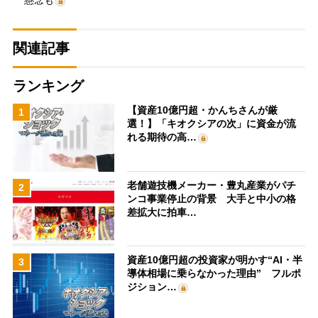
懸念も
関連記事
ランキング
【資産10億円超・かんちさんが厳
1
選！】「キオクシアの次」に資金が流
れる期待の高…
老舗遊技機メーカー・豊丸産業がパチ
2
ンコ事業停止の背景 大手と中小の格
差拡大に拍車…
資産10億円超の投資家が明かす“AI・半
3
導体相場に乗らなかった理由” フルポ
ジション…