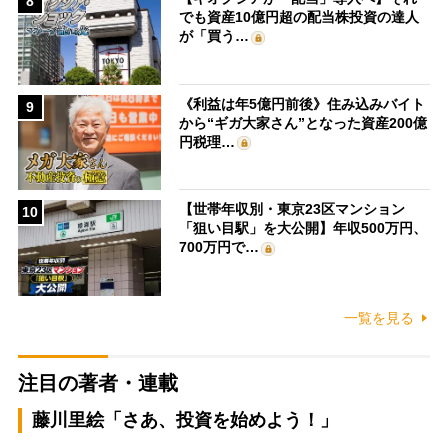
8
でも資産10億円超の配当株投資の達人
が「買う…
《利益は年5億円前後》住み込みバイト
9
から“ギガ大家さん”となった資産200億
円税理…
【世帯年収別・東京23区マンション
10
「狙い目駅」を大公開】年収500万円、
700万円で…
一覧を見る
注目の著者・連載
藤川里絵「さあ、投資を始めよう！」