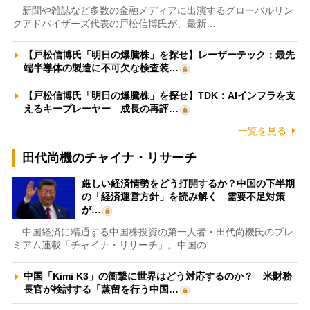
新聞や雑誌など多数の金融メディアに出演するグローバルリン
クアドバイザーズ代表の戸松信博氏が、最新…
【戸松信博氏「明日の爆騰株」を探せ】レーザーテック：最先
端半導体の製造に不可欠な検査装…
【戸松信博氏「明日の爆騰株」を探せ】TDK：AIインフラを支
えるキープレーヤー 成長の再評…
一覧を見る
田代尚機のチャイナ・リサーチ
厳しい経済情勢をどう打開するか？中国の下半期
の「経済運営方針」を読み解く 需要不足対策
が…
中国経済に精通する中国株投資の第一人者・田代尚機氏のプレ
ミアム連載「チャイナ・リサーチ」。中国の…
中国「Kimi K3」の衝撃に世界はどう対応するのか？ 米財務
長官が検討する「蒸留を行う中国…