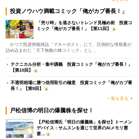
投資ノウハウ満載コミック「俺がカブ番長！」
「売り時」を逃さないトレンド見極め術 投資コ
ミック「俺がカブ番長！」【第11回】
かつて投資情報雑誌「マネーポスト」にて、圧倒的な情報量が
詰め込まれた「天下無敵の株コミック」とし…
テクニカル分析・集中講義 投資コミック「俺がカブ番長！」
【第10回】
不透明相場に勝つ信用取引の極意 投資コミック「俺がカブ番
長！」【第9回】
一覧を見る
戸松信博の明日の爆騰株を探せ！
【戸松信博氏「明日の爆騰株」を探せ】トーメン
デバイス：サムスンを通じて世界のAIメモリ需
要…