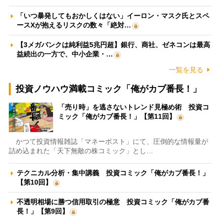
「いつ暴発してもおかしくはない」イーロン・マスク氏とスペ
ースXが抱えるリスクの数々「絶対…
【3メガバンクは純利益5兆円超】銀行、商社、ゼネコンは最高
益続出の一方で、中小企業・…
一覧を見る
投資ノウハウ満載コミック「俺がカブ番長！」
「売り時」を逃さないトレンド見極め術 投資コ
ミック「俺がカブ番長！」【第11回】
かつて投資情報雑誌「マネーポスト」にて、圧倒的な情報量が
詰め込まれた「天下無敵の株コミック」とし…
テクニカル分析・集中講義 投資コミック「俺がカブ番長！」
【第10回】
不透明相場に勝つ信用取引の極意 投資コミック「俺がカブ番
長！」【第9回】