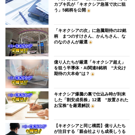
カブキ氏が「キオクシア急落で次に狙
う」5銘柄を公開
「キオクシアの次」に急騰期待の22銘
柄 まつのすけさん、かんちさん、な
のなのさんが厳選
億り人たちが厳選「キオクシア超え」
を狙う半導体・AI関連8銘柄 “大化け
期待の大本命”は？
キオクシア爆騰の裏で仕込み時が到来
した「割安成長株」12選 “放置された
お宝株”を厳選解説
【キオクシアと同じ構図】億り人たち
が注目する「親会社よりも成長しうる