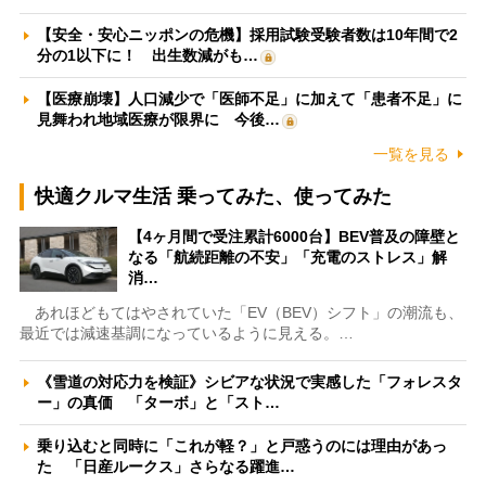
【安全・安心ニッポンの危機】採用試験受験者数は10年間で2
分の1以下に！ 出生数減がも…
【医療崩壊】人口減少で「医師不足」に加えて「患者不足」に
見舞われ地域医療が限界に 今後…
一覧を見る
快適クルマ生活 乗ってみた、使ってみた
【4ヶ月間で受注累計6000台】BEV普及の障壁と
なる「航続距離の不安」「充電のストレス」解
消…
あれほどもてはやされていた「EV（BEV）シフト」の潮流も、
最近では減速基調になっているように見える。…
《雪道の対応力を検証》シビアな状況で実感した「フォレスタ
ー」の真価 「ターボ」と「スト…
乗り込むと同時に「これが軽？」と戸惑うのには理由があっ
た 「日産ルークス」さらなる躍進…