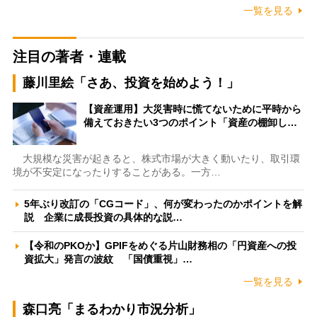
一覧を見る
注目の著者・連載
藤川里絵「さあ、投資を始めよう！」
【資産運用】大災害時に慌てないために平時から
備えておきたい3つのポイント「資産の棚卸し…
大規模な災害が起きると、株式市場が大きく動いたり、取引環
境が不安定になったりすることがある。一方…
5年ぶり改訂の「CGコード」、何が変わったのかポイントを解
説 企業に成長投資の具体的な説…
【令和のPKOか】GPIFをめぐる片山財務相の「円資産への投
資拡大」発言の波紋 「国債重視」…
一覧を見る
森口亮「まるわかり市況分析」