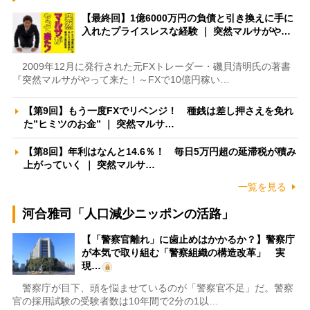
【最終回】1億6000万円の負債と引き換えに手に
入れたプライスレスな経験 ｜ 突然マルサがや…
2009年12月に発行された元FXトレーダー・磯貝清明氏の著書
『突然マルサがやって来た！～FXで10億円稼い…
【第9回】もう一度FXでリベンジ！ 種銭は差し押さえを免れ
た”ヒミツのお金” ｜ 突然マルサ…
【第8回】年利はなんと14.6％！ 毎日5万円超の延滞税が積み
上がっていく ｜ 突然マルサ…
一覧を見る
河合雅司「人口減少ニッポンの活路」
【「警察官離れ」に歯止めはかかるか？】警察庁
が本気で取り組む「警察組織の構造改革」 実
現…
警察庁が目下、頭を悩ませているのが「警察官不足」だ。警察
官の採用試験の受験者数は10年間で2分の1以…