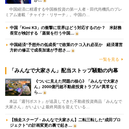
が…
中国経済に精通する中国株投資の第一人者・田代尚機氏のプレ
ミアム連載「チャイナ・リサーチ」。中国の…
中国「Kimi K3」の衝撃に世界はどう対応するのか？ 米財務
長官が検討する「蒸留を行う中国…
中国経済“予想外の低成長”で政策のテコ入れ必至か 経済運営
方針の修正で成長加速が予想さ…
一覧を見る
「みんなで大家さん」配当ストップ騒動の内幕
《ついに見えた問題の核心》「みんなで大家さ
ん」2000億円超不動産投資トラブル“異常なく
ら…
本誌『週刊ポスト』が追及してきた不動産投資商品「みんなで
大家さん」がいよいよ最終局面を迎えている…
【独走スクープ・みんなで大家さん】二転三転した“成田プロ
ジェクト”の計画変更の裏で起き…