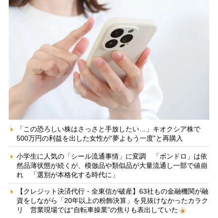
「この恐ろしい株はさっさと手放したい…」キオクシア株で
500万円の利益を出した女性が“夢よもう一度”と再購入
小学生に人気の「シール流通事情」に変調 「ボンドロ」は依
然品薄状態が続くが、模倣品や類似品が大量流通し一部で値崩
れ 「選別が本格化する時代に」
【クレジット決済代行・全東信が破産】63社もの金融機関が融
資をしながら「20年以上の粉飾決算」を見抜けなかったカラク
リ 営業現場では“自転車操業”の焦りも表出していた