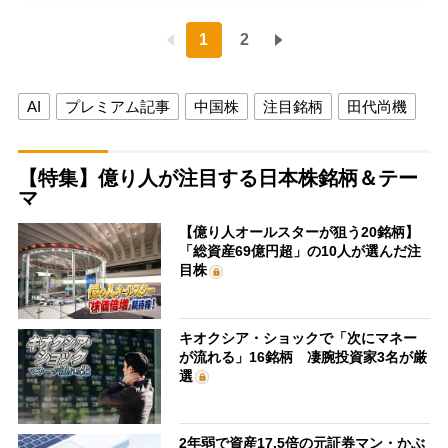
1
2
AI
プレミアム記事
中国株
注目銘柄
田代尚機
【特集】億り人が注目する日本株銘柄＆テー
マ
【億り人オールスターが狙う20銘柄】
「総資産69億円超」の10人が選んだ注
目株
キオクシア・ショックで「次にマネー
が流れる」16銘柄 凄腕投資家3名が厳
選
2年弱で資産17.5倍の元証券マン・かぶ