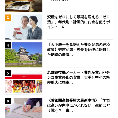
資産をゼロにして最期を迎える「ゼロ
3
活」、年代別・計画的にお金を使うポ
イント 6…
【天下統一を見据えた豊臣兄弟の経済
4
政策】秀吉が弟・秀長を紀伊に転封し
た納得の事情…
老舗遊技機メーカー・豊丸産業がパチ
5
ンコ事業停止の背景 大手と中小の格
差拡大に拍車…
《首都圏高校受験の最新事情》「学力
6
は高いが内申点がとれない」生徒はど
う戦う？ 東…