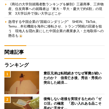
《商社の大学別就職者数ランキングを解剖》三菱商事、三井物
産、住友商事への就職者は「東大・早大・慶大で約6割」の現
実 3大学以外で強い大学はどこか
急増する中国企業の“国籍ロンダリング” SHEIN、TikTok、
Temu…本社機能を海外に移転させ、トランプ関税の回避を狙
う 現地人を隠れ蓑にした中国企業の農業参入・土地取得への
懸念も
関連記事
ランキング
豊臣兄弟は転戦続きでなぜ軍費が続い
1
たのか？ 信長亡き後、秀吉・秀長の
突出した経済…
後悔しない老後を実現するための「ゼ
2
ロ活」の極意 「思い入れある品こそ
早めに手放す…