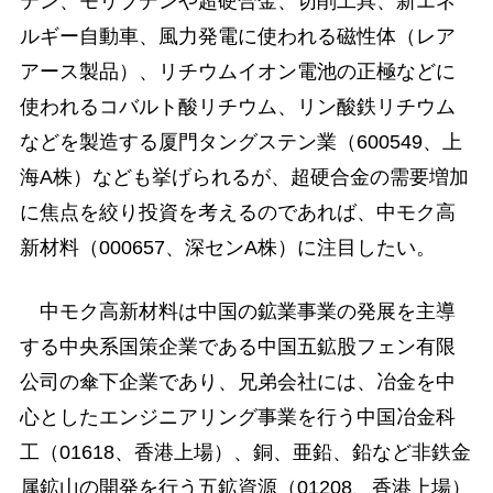
テン、モリブデンや超硬合金、切削工具、新エネ
ルギー自動車、風力発電に使われる磁性体（レア
アース製品）、リチウムイオン電池の正極などに
使われるコバルト酸リチウム、リン酸鉄リチウム
などを製造する厦門タングステン業（600549、上
海A株）なども挙げられるが、超硬合金の需要増加
に焦点を絞り投資を考えるのであれば、中モク高
新材料（000657、深センA株）に注目したい。
中モク高新材料は中国の鉱業事業の発展を主導
する中央系国策企業である中国五鉱股フェン有限
公司の傘下企業であり、兄弟会社には、冶金を中
心としたエンジニアリング事業を行う中国冶金科
工（01618、香港上場）、銅、亜鉛、鉛など非鉄金
属鉱山の開発を行う五鉱資源（01208、香港上場）