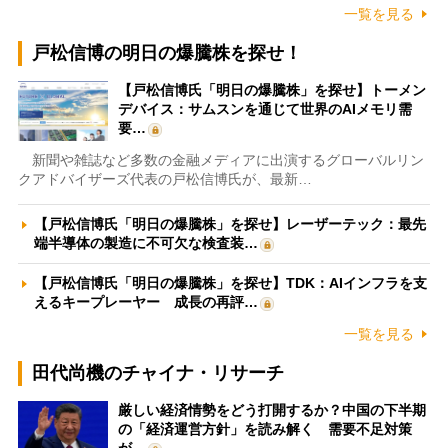
一覧を見る
戸松信博の明日の爆騰株を探せ！
【戸松信博氏「明日の爆騰株」を探せ】トーメン
デバイス：サムスンを通じて世界のAIメモリ需
要…
新聞や雑誌など多数の金融メディアに出演するグローバルリン
クアドバイザーズ代表の戸松信博氏が、最新…
【戸松信博氏「明日の爆騰株」を探せ】レーザーテック：最先
端半導体の製造に不可欠な検査装…
【戸松信博氏「明日の爆騰株」を探せ】TDK：AIインフラを支
えるキープレーヤー 成長の再評…
一覧を見る
田代尚機のチャイナ・リサーチ
厳しい経済情勢をどう打開するか？中国の下半期
の「経済運営方針」を読み解く 需要不足対策