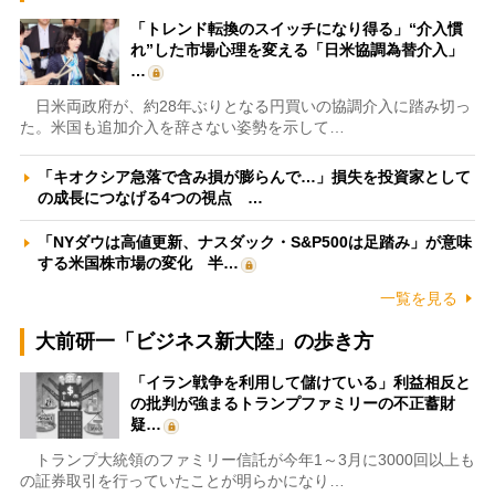
「トレンド転換のスイッチになり得る」“介入慣
れ”した市場心理を変える「日米協調為替介入」
…
日米両政府が、約28年ぶりとなる円買いの協調介入に踏み切っ
た。米国も追加介入を辞さない姿勢を示して…
「キオクシア急落で含み損が膨らんで…」損失を投資家として
の成長につなげる4つの視点 …
「NYダウは高値更新、ナスダック・S&P500は足踏み」が意味
する米国株市場の変化 半…
一覧を見る
大前研一「ビジネス新大陸」の歩き方
「イラン戦争を利用して儲けている」利益相反と
の批判が強まるトランプファミリーの不正蓄財
疑…
トランプ大統領のファミリー信託が今年1～3月に3000回以上も
の証券取引を行っていたことが明らかになり…