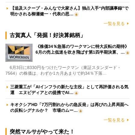
【追及スクープ・みんなで大家さん】独占入手“内部議事録”で
明かされる柳瀬健一・代表の思…
一覧を見る
古賀真人「発掘！好決算銘柄」
《株価34％急落のワークマンに特大反転の期待》
6月の売上低迷を吹き飛ばす第1四半期決算、…
6月3日に8330円をつけたワークマン（東証スタンダード・
7564）の株価は、わずか1カ月あまりで約34％下落…
三菱重工が「AIインフラの新たな主役」として再評価される気
運 エヌビディアとの提携でAI…
キオクシアHD「7万円割れからの急反発」は再びの上昇局面へ
の反転シグナルか？ 市場のムー…
一覧を見る
突然マルサがやって来た！