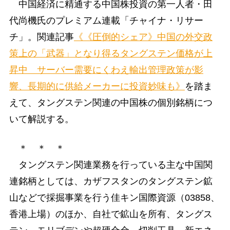
中国経済に精通する中国株投資の第一人者・田
代尚機氏のプレミアム連載「チャイナ・リサー
チ」。関連記事
《《圧倒的シェア》中国の外交政
策上の「武器」となり得るタングステン価格が上
昇中 サーバー需要にくわえ輸出管理政策が影
響、長期的に供給メーカーに投資妙味も》
を踏ま
えて、タングステン関連の中国株の個別銘柄につ
いて解説する。
＊ ＊ ＊
タングステン関連業務を行っている主な中国関
連銘柄としては、カザフスタンのタングステン鉱
山などで採掘事業を行う佳キン国際資源（03858、
香港上場）のほか、自社で鉱山を所有、タングス