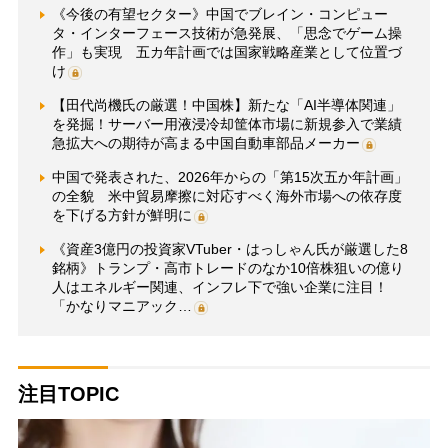
《今後の有望セクター》中国でブレイン・コンピュー
タ・インターフェース技術が急発展、「思念でゲーム操
作」も実現 五カ年計画では国家戦略産業として位置づ
け
【田代尚機氏の厳選！中国株】新たな「AI半導体関連」
を発掘！サーバー用液浸冷却筐体市場に新規参入で業績
急拡大への期待が高まる中国自動車部品メーカー
中国で発表された、2026年からの「第15次五か年計画」
の全貌 米中貿易摩擦に対応すべく海外市場への依存度
を下げる方針が鮮明に
《資産3億円の投資家VTuber・はっしゃん氏が厳選した8
銘柄》トランプ・高市トレードのなか10倍株狙いの億り
人はエネルギー関連、インフレ下で強い企業に注目！
「かなりマニアック…
注目TOPIC