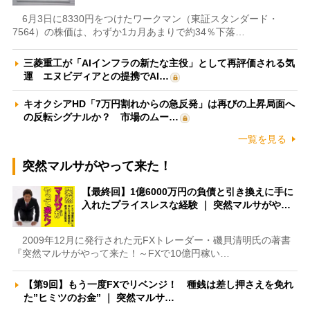
6月3日に8330円をつけたワークマン（東証スタンダード・
7564）の株価は、わずか1カ月あまりで約34％下落…
三菱重工が「AIインフラの新たな主役」として再評価される気
運 エヌビディアとの提携でAI…
キオクシアHD「7万円割れからの急反発」は再びの上昇局面へ
の反転シグナルか？ 市場のムー…
一覧を見る
突然マルサがやって来た！
【最終回】1億6000万円の負債と引き換えに手に
入れたプライスレスな経験 ｜ 突然マルサがや…
2009年12月に発行された元FXトレーダー・磯貝清明氏の著書
『突然マルサがやって来た！～FXで10億円稼い…
【第9回】もう一度FXでリベンジ！ 種銭は差し押さえを免れ
た”ヒミツのお金” ｜ 突然マルサ…