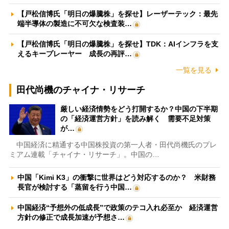
【戸松信博氏「明日の爆騰株」を探せ】レーザーテック：最先
端半導体の製造に不可欠な検査装…
【戸松信博氏「明日の爆騰株」を探せ】TDK：AIインフラを支
えるキープレーヤー 成長の再評…
一覧を見る
田代尚機のチャイナ・リサーチ
厳しい経済情勢をどう打開するか？中国の下半期
の「経済運営方針」を読み解く 需要不足対策
が…
中国経済に精通する中国株投資の第一人者・田代尚機氏のプレ
ミアム連載「チャイナ・リサーチ」。中国の…
中国「Kimi K3」の衝撃に世界はどう対応するのか？ 米財務
長官が検討する「蒸留を行う中国…
中国経済“予想外の低成長”で政策のテコ入れ必至か 経済運営
方針の修正で成長加速が予想さ…