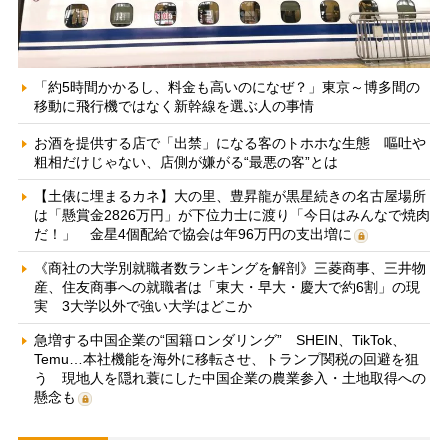
「約5時間かかるし、料金も高いのになぜ？」東京～博多間の
移動に飛行機ではなく新幹線を選ぶ人の事情
お酒を提供する店で「出禁」になる客のトホホな生態 嘔吐や
粗相だけじゃない、店側が嫌がる“最悪の客”とは
【土俵に埋まるカネ】大の里、豊昇龍が黒星続きの名古屋場所
は「懸賞金2826万円」が下位力士に渡り「今日はみんなで焼肉
だ！」 金星4個配給で協会は年96万円の支出増に
《商社の大学別就職者数ランキングを解剖》三菱商事、三井物
産、住友商事への就職者は「東大・早大・慶大で約6割」の現
実 3大学以外で強い大学はどこか
急増する中国企業の“国籍ロンダリング” SHEIN、TikTok、
Temu…本社機能を海外に移転させ、トランプ関税の回避を狙
う 現地人を隠れ蓑にした中国企業の農業参入・土地取得への
懸念も