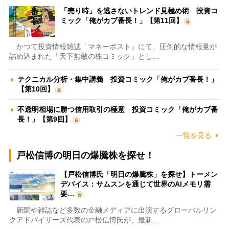
「売り時」を逃さないトレンド見極め術 投資コ
ミック「俺がカブ番長！」【第11回】
かつて投資情報雑誌「マネーポスト」にて、圧倒的な情報量が
詰め込まれた「天下無敵の株コミック」とし…
テクニカル分析・集中講義 投資コミック「俺がカブ番長！」
【第10回】
不透明相場に勝つ信用取引の極意 投資コミック「俺がカブ番
長！」【第9回】
一覧を見る
戸松信博の明日の爆騰株を探せ！
【戸松信博氏「明日の爆騰株」を探せ】トーメン
デバイス：サムスンを通じて世界のAIメモリ需
要…
新聞や雑誌など多数の金融メディアに出演するグローバルリン
クアドバイザーズ代表の戸松信博氏が、最新…