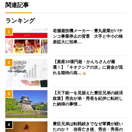
関連記事
ランキング
老舗遊技機メーカー・豊丸産業がパチ
1
ンコ事業停止の背景 大手と中小の格
差拡大に拍車…
【資産10億円超・かんちさんが厳
2
選！】「キオクシアの次」に資金が流
れる期待の高…
【天下統一を見据えた豊臣兄弟の経済
3
政策】秀吉が弟・秀長を紀伊に転封し
た納得の事情…
豊臣兄弟は転戦続きでなぜ軍費が続い
4
たのか？ 信長亡き後、秀吉・秀長の