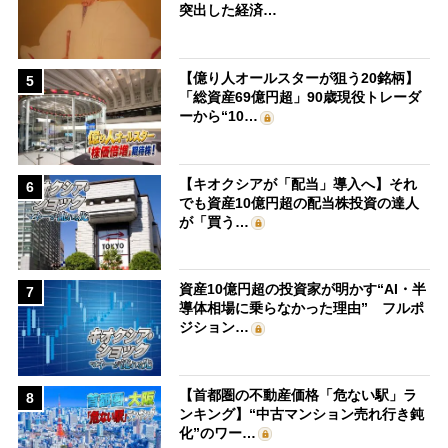
突出した経済…
【億り人オールスターが狙う20銘柄】
5
「総資産69億円超」90歳現役トレーダ
ーから“10…
【キオクシアが「配当」導入へ】それ
6
でも資産10億円超の配当株投資の達人
が「買う…
資産10億円超の投資家が明かす“AI・半
7
導体相場に乗らなかった理由” フルポ
ジション…
【首都圏の不動産価格「危ない駅」ラ
8
ンキング】“中古マンション売れ行き鈍
化”のワー…