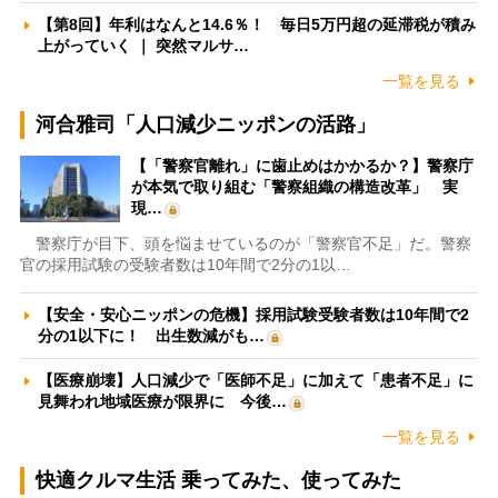
【第8回】年利はなんと14.6％！ 毎日5万円超の延滞税が積み
上がっていく ｜ 突然マルサ…
一覧を見る
河合雅司「人口減少ニッポンの活路」
【「警察官離れ」に歯止めはかかるか？】警察庁
が本気で取り組む「警察組織の構造改革」 実
現…
警察庁が目下、頭を悩ませているのが「警察官不足」だ。警察
官の採用試験の受験者数は10年間で2分の1以…
【安全・安心ニッポンの危機】採用試験受験者数は10年間で2
分の1以下に！ 出生数減がも…
【医療崩壊】人口減少で「医師不足」に加えて「患者不足」に
見舞われ地域医療が限界に 今後…
一覧を見る
快適クルマ生活 乗ってみた、使ってみた