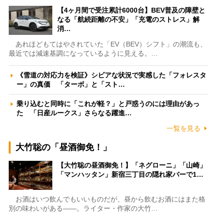
【4ヶ月間で受注累計6000台】BEV普及の障壁と
なる「航続距離の不安」「充電のストレス」解
消…
あれほどもてはやされていた「EV（BEV）シフト」の潮流も、
最近では減速基調になっているように見える。…
《雪道の対応力を検証》シビアな状況で実感した「フォレスタ
ー」の真価 「ターボ」と「スト…
乗り込むと同時に「これが軽？」と戸惑うのには理由があっ
た 「日産ルークス」さらなる躍進…
一覧を見る
大竹聡の「昼酒御免！」
【大竹聡の昼酒御免！】「ネグローニ」「山崎」
「マンハッタン」新宿三丁目の隠れ家バーで1…
お酒はいつ飲んでもいいものだが、昼から飲むお酒にはまた格
別の味わいがある――。ライター・作家の大竹…