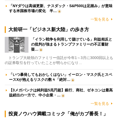
「NYダウは高値更新、ナスダック・S&P500は足踏み」が意味
する米国株市場の変化 半…
一覧を見る
大前研一「ビジネス新大陸」の歩き方
「イラン戦争を利用して儲けている」利益相反と
の批判が強まるトランプファミリーの不正蓄財
疑…
トランプ大統領のファミリー信託が今年1～3月に3000回以上も
の証券取引を行っていたことが明らかになり…
「いつ暴発してもおかしくはない」イーロン・マスク氏とスペ
ースXが抱えるリスクの数々「絶対…
【3メガバンクは純利益5兆円超】銀行、商社、ゼネコンは最高
益続出の一方で、中小企業・…
一覧を見る
投資ノウハウ満載コミック「俺がカブ番長！」