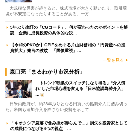
大規模な災害が起きると、株式市場が大きく動いたり、取引環
境が不安定になったりすることがある。一方…
5年ぶり改訂の「CGコード」、何が変わったのかポイントを解
説 企業に成長投資の具体的な説…
【令和のPKOか】GPIFをめぐる片山財務相の「円資産への投
資拡大」発言の波紋 「国債重視」…
一覧を見る
森口亮「まるわかり市況分析」
「トレンド転換のスイッチになり得る」“介入慣
れ”した市場心理を変える「日米協調為替介入」
…
日米両政府が、約28年ぶりとなる円買いの協調介入に踏み切っ
た。米国も追加介入を辞さない姿勢を示して…
「キオクシア急落で含み損が膨らんで…」損失を投資家として
の成長につなげる4つの視点 …