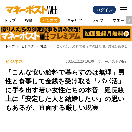
ログイン
トップ
投資
ビジネス
キャリア
ライフ
マネー
トップ
ビジネス
社会
「こんな安い給料で暮らすのは無理」男性と食事して
ビジネス
2025.12.29 16:00
マネーポストWEB
「こんな安い給料で暮らすのは無理」男
性と食事して金銭を受け取る「パパ活」
に手を出す若い女性たちの本音 延長線
上に「安定した人と結婚したい」の思い
もあるが、直面する厳しい現実
Loaded
:
100.00%
/
Unmute