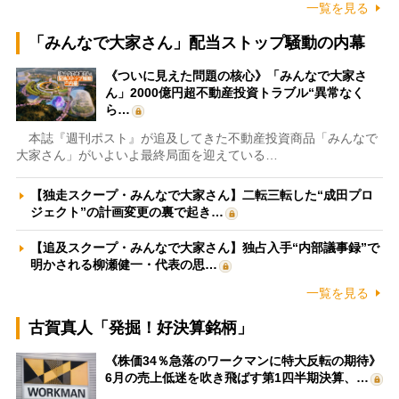
一覧を見る
「みんなで大家さん」配当ストップ騒動の内幕
《ついに見えた問題の核心》「みんなで大家さ
ん」2000億円超不動産投資トラブル“異常なく
ら…
本誌『週刊ポスト』が追及してきた不動産投資商品「みんなで
大家さん」がいよいよ最終局面を迎えている…
【独走スクープ・みんなで大家さん】二転三転した“成田プロ
ジェクト”の計画変更の裏で起き…
【追及スクープ・みんなで大家さん】独占入手“内部議事録”で
明かされる柳瀬健一・代表の思…
一覧を見る
古賀真人「発掘！好決算銘柄」
《株価34％急落のワークマンに特大反転の期待》
6月の売上低迷を吹き飛ばす第1四半期決算、…