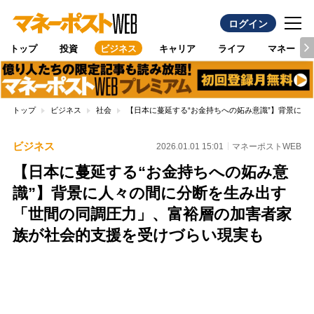
ログイン
トップ
投資
ビジネス
キャリア
ライフ
マネー
トップ
ビジネス
社会
【日本に蔓延する“お金持ちへの妬み意識”】背景に
ビジネス
2026.01.01 15:01
マネーポストWEB
【日本に蔓延する“お金持ちへの妬み意
識”】背景に人々の間に分断を生み出す
「世間の同調圧力」、富裕層の加害者家
族が社会的支援を受けづらい現実も
Loaded
:
100.00%
/
Unmute