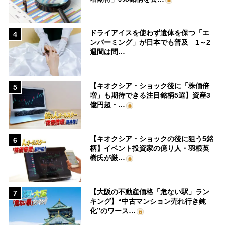
ドライアイスを使わず遺体を保つ「エ
4
ンバーミング」が日本でも普及 1～2
週間は問…
【キオクシア・ショック後に「株価倍
5
増」も期待できる注目銘柄5選】資産3
億円超・…
【キオクシア・ショックの後に狙う5銘
6
柄】イベント投資家の億り人・羽根英
樹氏が厳…
【大阪の不動産価格「危ない駅」ラン
7
キング】“中古マンション売れ行き鈍
化”のワース…