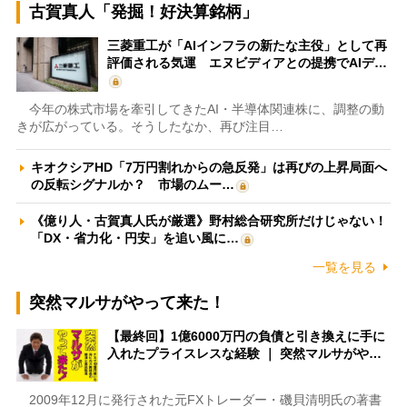
古賀真人「発掘！好決算銘柄」
三菱重工が「AIインフラの新たな主役」として再
評価される気運 エヌビディアとの提携でAIデ…
今年の株式市場を牽引してきたAI・半導体関連株に、調整の動
きが広がっている。そうしたなか、再び注目…
キオクシアHD「7万円割れからの急反発」は再びの上昇局面へ
の反転シグナルか？ 市場のムー…
《億り人・古賀真人氏が厳選》野村総合研究所だけじゃない！
「DX・省力化・円安」を追い風に…
一覧を見る
突然マルサがやって来た！
【最終回】1億6000万円の負債と引き換えに手に
入れたプライスレスな経験 ｜ 突然マルサがや…
2009年12月に発行された元FXトレーダー・磯貝清明氏の著書