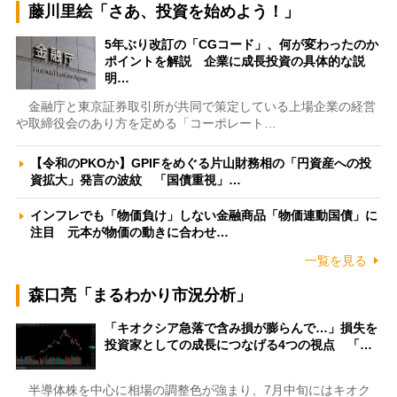
藤川里絵「さあ、投資を始めよう！」
5年ぶり改訂の「CGコード」、何が変わったのか
ポイントを解説 企業に成長投資の具体的な説
明…
金融庁と東京証券取引所が共同で策定している上場企業の経営
や取締役会のあり方を定める「コーポレート…
【令和のPKOか】GPIFをめぐる片山財務相の「円資産への投
資拡大」発言の波紋 「国債重視」…
インフレでも「物価負け」しない金融商品「物価連動国債」に
注目 元本が物価の動きに合わせ…
一覧を見る
森口亮「まるわかり市況分析」
「キオクシア急落で含み損が膨らんで…」損失を
投資家としての成長につなげる4つの視点 「…
半導体株を中心に相場の調整色が強まり、7月中旬にはキオク