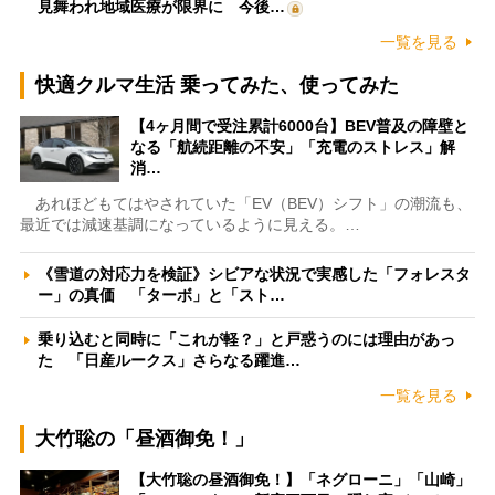
見舞われ地域医療が限界に 今後…
一覧を見る
快適クルマ生活 乗ってみた、使ってみた
【4ヶ月間で受注累計6000台】BEV普及の障壁と
なる「航続距離の不安」「充電のストレス」解
消…
あれほどもてはやされていた「EV（BEV）シフト」の潮流も、
最近では減速基調になっているように見える。…
《雪道の対応力を検証》シビアな状況で実感した「フォレスタ
ー」の真価 「ターボ」と「スト…
乗り込むと同時に「これが軽？」と戸惑うのには理由があっ
た 「日産ルークス」さらなる躍進…
一覧を見る
大竹聡の「昼酒御免！」
【大竹聡の昼酒御免！】「ネグローニ」「山崎」