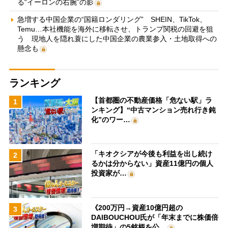
る“イーロンの右腕”の影
急増する中国企業の“国籍ロンダリング” SHEIN、TikTok、
Temu…本社機能を海外に移転させ、トランプ関税の回避を狙
う 現地人を隠れ蓑にした中国企業の農業参入・土地取得への
懸念も
ランキング
【首都圏の不動産価格「危ない駅」ラ
1
ンキング】“中古マンション売れ行き鈍
化”のワー…
「キオクシアが今後も利益を出し続け
2
るかは分からない」資産11億円の個人
投資家が…
《200万円→資産10億円超の
3
DAIBOUCHOU氏が「年末までに株価倍
増期待」の5銘柄を公…