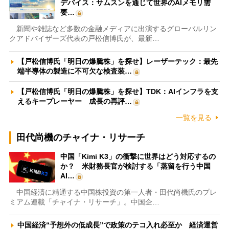
デバイス：サムスンを通じて世界のAIメモリ需
要…
新聞や雑誌など多数の金融メディアに出演するグローバルリン
クアドバイザーズ代表の戸松信博氏が、最新…
【戸松信博氏「明日の爆騰株」を探せ】レーザーテック：最先
端半導体の製造に不可欠な検査装…
【戸松信博氏「明日の爆騰株」を探せ】TDK：AIインフラを支
えるキープレーヤー 成長の再評…
一覧を見る
田代尚機のチャイナ・リサーチ
中国「Kimi K3」の衝撃に世界はどう対応するの
か？ 米財務長官が検討する「蒸留を行う中国
AI…
中国経済に精通する中国株投資の第一人者・田代尚機氏のプレ
ミアム連載「チャイナ・リサーチ」。中国企…
中国経済“予想外の低成長”で政策のテコ入れ必至か 経済運営