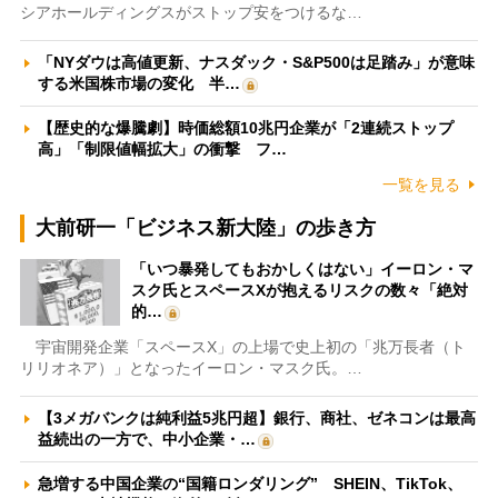
シアホールディングスがストップ安をつけるな…
「NYダウは高値更新、ナスダック・S&P500は足踏み」が意味
する米国株市場の変化 半…
【歴史的な爆騰劇】時価総額10兆円企業が「2連続ストップ
高」「制限値幅拡大」の衝撃 フ…
一覧を見る
大前研一「ビジネス新大陸」の歩き方
「いつ暴発してもおかしくはない」イーロン・マ
スク氏とスペースXが抱えるリスクの数々「絶対
的…
宇宙開発企業「スペースX」の上場で史上初の「兆万長者（ト
リリオネア）」となったイーロン・マスク氏。…
【3メガバンクは純利益5兆円超】銀行、商社、ゼネコンは最高
益続出の一方で、中小企業・…
急増する中国企業の“国籍ロンダリング” SHEIN、TikTok、