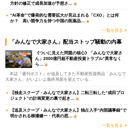
方針の修正で成長加速が予想さ…
“AI革命”で爆発的な需要拡大が見込まれる「CXO」とは何
か？ 高い競争力を持つ中国の医薬品…
一覧を見る
「みんなで大家さん」配当ストップ騒動の内幕
《ついに見えた問題の核心》「みんなで大家さ
ん」2000億円超不動産投資トラブル“異常なく
ら…
本誌『週刊ポスト』が追及してきた不動産投資商品「みんなで
大家さん」がいよいよ最終局面を迎えている…
【独走スクープ・みんなで大家さん】二転三転した“成田プロ
ジェクト”の計画変更の裏で起き…
【追及スクープ・みんなで大家さん】独占入手“内部議事録”で
明かされる柳瀬健一・代表の思…
一覧を見る