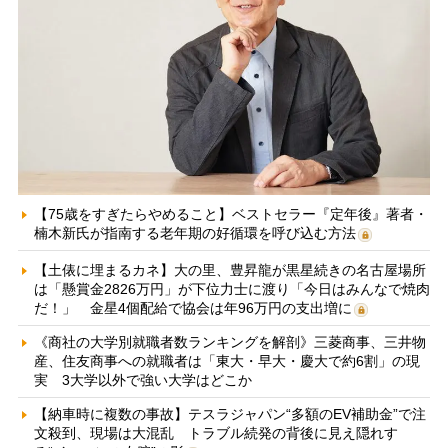
【75歳をすぎたらやめること】ベストセラー『定年後』著者・
楠木新氏が指南する老年期の好循環を呼び込む方法
【土俵に埋まるカネ】大の里、豊昇龍が黒星続きの名古屋場所
は「懸賞金2826万円」が下位力士に渡り「今日はみんなで焼肉
だ！」 金星4個配給で協会は年96万円の支出増に
《商社の大学別就職者数ランキングを解剖》三菱商事、三井物
産、住友商事への就職者は「東大・早大・慶大で約6割」の現
実 3大学以外で強い大学はどこか
【納車時に複数の事故】テスラジャパン“多額のEV補助金”で注
文殺到、現場は大混乱 トラブル続発の背後に見え隠れす