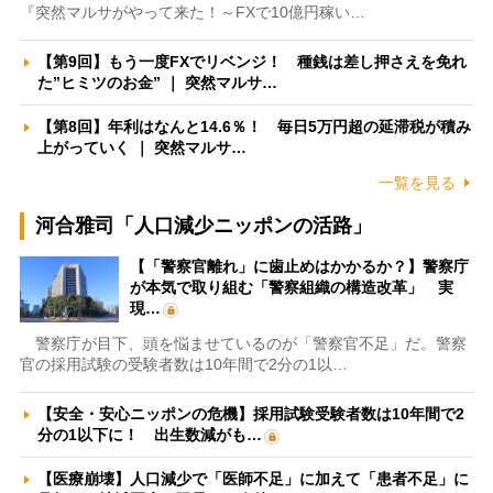
『突然マルサがやって来た！～FXで10億円稼い…
【第9回】もう一度FXでリベンジ！ 種銭は差し押さえを免れ
た”ヒミツのお金” ｜ 突然マルサ…
【第8回】年利はなんと14.6％！ 毎日5万円超の延滞税が積み
上がっていく ｜ 突然マルサ…
一覧を見る
河合雅司「人口減少ニッポンの活路」
【「警察官離れ」に歯止めはかかるか？】警察庁
が本気で取り組む「警察組織の構造改革」 実
現…
警察庁が目下、頭を悩ませているのが「警察官不足」だ。警察
官の採用試験の受験者数は10年間で2分の1以…
【安全・安心ニッポンの危機】採用試験受験者数は10年間で2
分の1以下に！ 出生数減がも…
【医療崩壊】人口減少で「医師不足」に加えて「患者不足」に