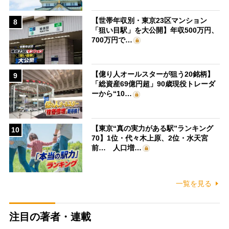
【世帯年収別・東京23区マンション
8
「狙い目駅」を大公開】年収500万円、
700万円で…
【億り人オールスターが狙う20銘柄】
9
「総資産69億円超」90歳現役トレーダ
ーから“10…
【東京“真の実力がある駅”ランキング
10
70】1位・代々木上原、2位・水天宮
前… 人口増…
一覧を見る
注目の著者・連載