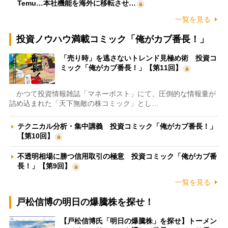
Temu…本社機能を海外に移転させ…
一覧を見る
投資ノウハウ満載コミック「俺がカブ番長！」
「売り時」を逃さないトレンド見極め術 投資コ
ミック「俺がカブ番長！」【第11回】
かつて投資情報雑誌「マネーポスト」にて、圧倒的な情報量が
詰め込まれた「天下無敵の株コミック」とし…
テクニカル分析・集中講義 投資コミック「俺がカブ番長！」
【第10回】
不透明相場に勝つ信用取引の極意 投資コミック「俺がカブ番
長！」【第9回】
一覧を見る
戸松信博の明日の爆騰株を探せ！
【戸松信博氏「明日の爆騰株」を探せ】トーメン