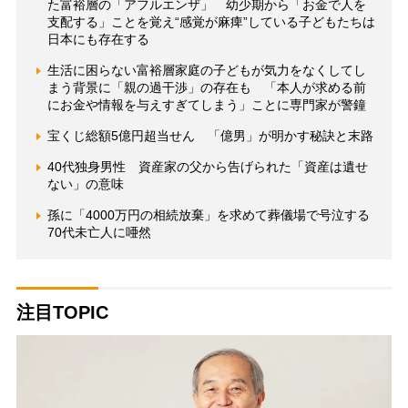
た富裕層の「アフルエンザ」 幼少期から「お金で人を
支配する」ことを覚え“感覚が麻痺”している子どもたちは
日本にも存在する
生活に困らない富裕層家庭の子どもが気力をなくしてし
まう背景に「親の過干渉」の存在も 「本人が求める前
にお金や情報を与えすぎてしまう」ことに専門家が警鐘
宝くじ総額5億円超当せん 「億男」が明かす秘訣と末路
40代独身男性 資産家の父から告げられた「資産は遺せ
ない」の意味
孫に「4000万円の相続放棄」を求めて葬儀場で号泣する
70代未亡人に唖然
注目TOPIC