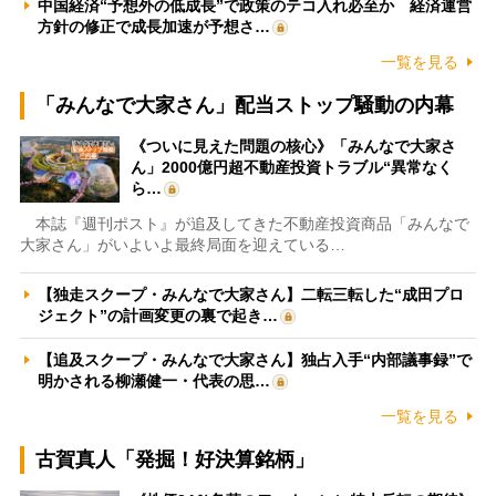
中国経済“予想外の低成長”で政策のテコ入れ必至か 経済運営
方針の修正で成長加速が予想さ…
一覧を見る
「みんなで大家さん」配当ストップ騒動の内幕
《ついに見えた問題の核心》「みんなで大家さ
ん」2000億円超不動産投資トラブル“異常なく
ら…
本誌『週刊ポスト』が追及してきた不動産投資商品「みんなで
大家さん」がいよいよ最終局面を迎えている…
【独走スクープ・みんなで大家さん】二転三転した“成田プロ
ジェクト”の計画変更の裏で起き…
【追及スクープ・みんなで大家さん】独占入手“内部議事録”で
明かされる柳瀬健一・代表の思…
一覧を見る
古賀真人「発掘！好決算銘柄」