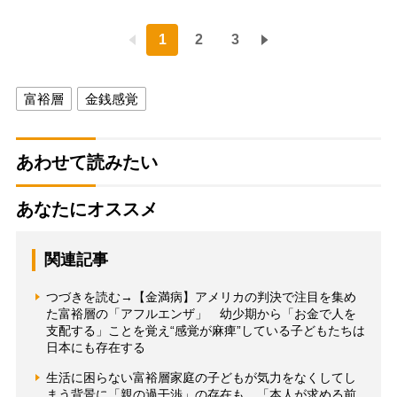
1
2
3
富裕層
金銭感覚
あわせて読みたい
あなたにオススメ
関連記事
つづきを読む→【金満病】アメリカの判決で注目を集め
た富裕層の「アフルエンザ」 幼少期から「お金で人を
支配する」ことを覚え“感覚が麻痺”している子どもたちは
日本にも存在する
生活に困らない富裕層家庭の子どもが気力をなくしてし
まう背景に「親の過干渉」の存在も 「本人が求める前