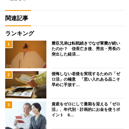
関連記事
ランキング
豊臣兄弟は転戦続きでなぜ軍費が続い
1
たのか？ 信長亡き後、秀吉・秀長の
突出した経済…
後悔しない老後を実現するための「ゼ
2
ロ活」の極意 「思い入れある品こそ
早めに手放す…
資産をゼロにして最期を迎える「ゼロ
3
活」、年代別・計画的にお金を使うポ
イント 6…