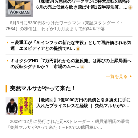
《株価34％急落のワークマンに特大反転の期待》
6月の売上低迷を吹き飛ばす第1四半期決算、…
6月3日に8330円をつけたワークマン（東証スタンダード・
7564）の株価は、わずか1カ月あまりで約34％下落…
三菱重工が「AIインフラの新たな主役」として再評価される気
運 エヌビディアとの提携でAI…
キオクシアHD「7万円割れからの急反発」は再びの上昇局面へ
の反転シグナルか？ 市場のムー…
一覧を見る
突然マルサがやって来た！
【最終回】1億6000万円の負債と引き換えに手に
入れたプライスレスな経験 ｜ 突然マルサがや…
2009年12月に発行された元FXトレーダー・磯貝清明氏の著書
『突然マルサがやって来た！～FXで10億円稼い…