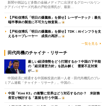
新聞や雑誌など多数の金融メディアに出演するグローバルリン
クアドバイザーズ代表の戸松信博氏が、最新…
【戸松信博氏「明日の爆騰株」を探せ】レーザーテック：最先
端半導体の製造に不可欠な検査装…
【戸松信博氏「明日の爆騰株」を探せ】TDK：AIインフラを支
えるキープレーヤー 成長の再評…
一覧を見る
田代尚機のチャイナ・リサーチ
厳しい経済情勢をどう打開するか？中国の下半期
の「経済運営方針」を読み解く 需要不足対策
が…
中国経済に精通する中国株投資の第一人者・田代尚機氏のプレ
ミアム連載「チャイナ・リサーチ」。中国の…
中国「Kimi K3」の衝撃に世界はどう対応するのか？ 米財務
長官が検討する「蒸留を行う中国…