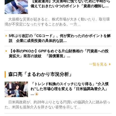
【資産運用】大災害時に慌てないために平時から
備えておきたい3つのポイント「資産の棚卸し…
大規模な災害が起きると、株式市場が大きく動いたり、取引環
境が不安定になったりすることがある。一方…
5年ぶり改訂の「CGコード」、何が変わったのかポイントを解
説 企業に成長投資の具体的な説…
【令和のPKOか】GPIFをめぐる片山財務相の「円資産への投
資拡大」発言の波紋 「国債重視」…
一覧を見る
森口亮「まるわかり市況分析」
「トレンド転換のスイッチになり得る」“介入慣
れ”した市場心理を変える「日米協調為替介入」
…
日米両政府が、約28年ぶりとなる円買いの協調介入に踏み切っ
た。米国も追加介入を辞さない姿勢を示して…