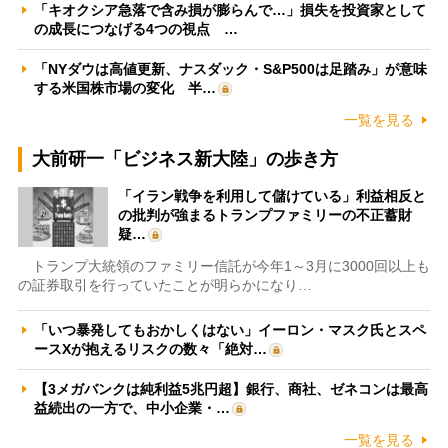
「キオクシア急落で含み損が膨らんで…」損失を投資家として
の成長につなげる4つの視点 …
「NYダウは高値更新、ナスダック・S&P500は足踏み」が意味
する米国株市場の変化 半…
一覧を見る
大前研一「ビジネス新大陸」の歩き方
「イラン戦争を利用して儲けている」利益相反と
の批判が強まるトランプファミリーの不正蓄財
疑…
トランプ大統領のファミリー信託が今年1～3月に3000回以上も
の証券取引を行っていたことが明らかになり…
「いつ暴発してもおかしくはない」イーロン・マスク氏とスペ
ースXが抱えるリスクの数々「絶対…
【3メガバンクは純利益5兆円超】銀行、商社、ゼネコンは最高
益続出の一方で、中小企業・…
一覧を見る