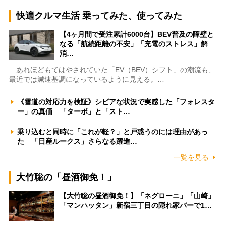
快適クルマ生活 乗ってみた、使ってみた
【4ヶ月間で受注累計6000台】BEV普及の障壁と
なる「航続距離の不安」「充電のストレス」解
消…
あれほどもてはやされていた「EV（BEV）シフト」の潮流も、
最近では減速基調になっているように見える。…
《雪道の対応力を検証》シビアな状況で実感した「フォレスタ
ー」の真価 「ターボ」と「スト…
乗り込むと同時に「これが軽？」と戸惑うのには理由があっ
た 「日産ルークス」さらなる躍進…
一覧を見る
大竹聡の「昼酒御免！」
【大竹聡の昼酒御免！】「ネグローニ」「山崎」
「マンハッタン」新宿三丁目の隠れ家バーで1…