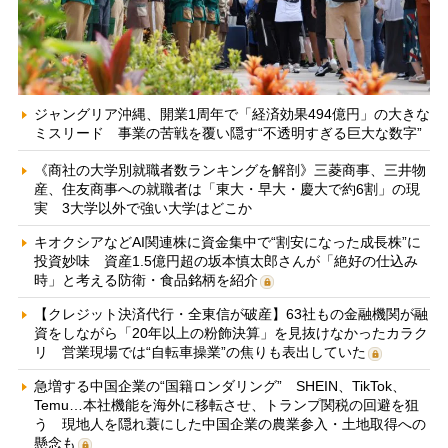
ジャングリア沖縄、開業1周年で「経済効果494億円」の大きな
ミスリード 事業の苦戦を覆い隠す“不透明すぎる巨大な数字”
《商社の大学別就職者数ランキングを解剖》三菱商事、三井物
産、住友商事への就職者は「東大・早大・慶大で約6割」の現
実 3大学以外で強い大学はどこか
キオクシアなどAI関連株に資金集中で“割安になった成長株”に
投資妙味 資産1.5億円超の坂本慎太郎さんが「絶好の仕込み
時」と考える防衛・食品銘柄を紹介
【クレジット決済代行・全東信が破産】63社もの金融機関が融
資をしながら「20年以上の粉飾決算」を見抜けなかったカラク
リ 営業現場では“自転車操業”の焦りも表出していた
急増する中国企業の“国籍ロンダリング” SHEIN、TikTok、
Temu…本社機能を海外に移転させ、トランプ関税の回避を狙
う 現地人を隠れ蓑にした中国企業の農業参入・土地取得への
懸念も