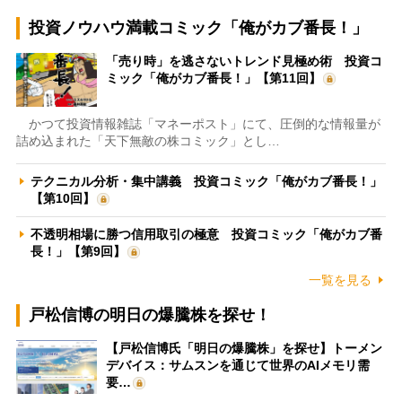
投資ノウハウ満載コミック「俺がカブ番長！」
「売り時」を逃さないトレンド見極め術 投資コ
ミック「俺がカブ番長！」【第11回】
かつて投資情報雑誌「マネーポスト」にて、圧倒的な情報量が
詰め込まれた「天下無敵の株コミック」とし…
テクニカル分析・集中講義 投資コミック「俺がカブ番長！」
【第10回】
不透明相場に勝つ信用取引の極意 投資コミック「俺がカブ番
長！」【第9回】
一覧を見る
戸松信博の明日の爆騰株を探せ！
【戸松信博氏「明日の爆騰株」を探せ】トーメン
デバイス：サムスンを通じて世界のAIメモリ需
要…