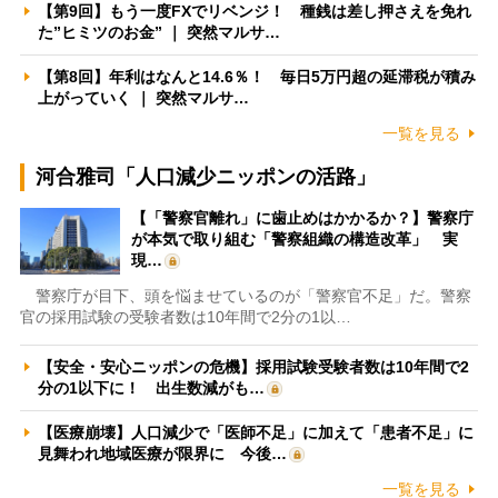
【第9回】もう一度FXでリベンジ！ 種銭は差し押さえを免れ
た”ヒミツのお金” ｜ 突然マルサ…
【第8回】年利はなんと14.6％！ 毎日5万円超の延滞税が積み
上がっていく ｜ 突然マルサ…
一覧を見る
河合雅司「人口減少ニッポンの活路」
【「警察官離れ」に歯止めはかかるか？】警察庁
が本気で取り組む「警察組織の構造改革」 実
現…
警察庁が目下、頭を悩ませているのが「警察官不足」だ。警察
官の採用試験の受験者数は10年間で2分の1以…
【安全・安心ニッポンの危機】採用試験受験者数は10年間で2
分の1以下に！ 出生数減がも…
【医療崩壊】人口減少で「医師不足」に加えて「患者不足」に
見舞われ地域医療が限界に 今後…
一覧を見る