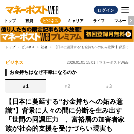
ログイン
トップ
投資
ビジネス
キャリア
ライフ
マネー
トップ
ビジネス
社会
【日本に蔓延する“お金持ちへの妬み意識”】背景に
ビジネス
2026.01.01 15:01
マネーポストWEB
お金持ちはなぜ不幸になるのか
1
2
3
＃
＃
＃
【日本に蔓延する“お金持ちへの妬み意
識”】背景に人々の間に分断を生み出す
「世間の同調圧力」、富裕層の加害者家
族が社会的支援を受けづらい現実も