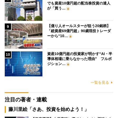
でも資産10億円超の配当株投資の達人
が「買う…
【億り人オールスターが狙う20銘柄】
9
「総資産69億円超」90歳現役トレーダ
ーから“10…
資産10億円超の投資家が明かす“AI・半
10
導体相場に乗らなかった理由” フルポ
ジション…
一覧を見る
注目の著者・連載
藤川里絵「さあ、投資を始めよう！」