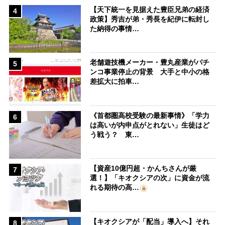
【天下統一を見据えた豊臣兄弟の経済
4
政策】秀吉が弟・秀長を紀伊に転封し
た納得の事情…
老舗遊技機メーカー・豊丸産業がパチ
5
ンコ事業停止の背景 大手と中小の格
差拡大に拍車…
《首都圏高校受験の最新事情》「学力
6
は高いが内申点がとれない」生徒はど
う戦う？ 東…
【資産10億円超・かんちさんが厳
7
選！】「キオクシアの次」に資金が流
れる期待の高…
【キオクシアが「配当」導入へ】それ
8