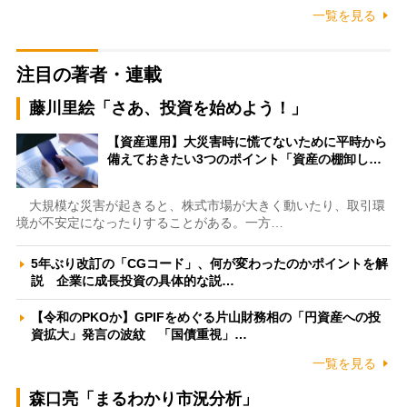
一覧を見る
注目の著者・連載
藤川里絵「さあ、投資を始めよう！」
【資産運用】大災害時に慌てないために平時から
備えておきたい3つのポイント「資産の棚卸し…
大規模な災害が起きると、株式市場が大きく動いたり、取引環
境が不安定になったりすることがある。一方…
5年ぶり改訂の「CGコード」、何が変わったのかポイントを解
説 企業に成長投資の具体的な説…
【令和のPKOか】GPIFをめぐる片山財務相の「円資産への投
資拡大」発言の波紋 「国債重視」…
一覧を見る
森口亮「まるわかり市況分析」