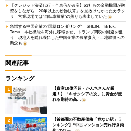
【クレジット決済代行・全東信が破産】63社もの金融機関が融
資をしながら「20年以上の粉飾決算」を見抜けなかったカラク
リ 営業現場では“自転車操業”の焦りも表出していた
急増する中国企業の“国籍ロンダリング” SHEIN、TikTok、
Temu…本社機能を海外に移転させ、トランプ関税の回避を狙
う 現地人を隠れ蓑にした中国企業の農業参入・土地取得への
懸念も
関連記事
ランキング
【資産10億円超・かんちさんが厳
1
選！】「キオクシアの次」に資金が流
れる期待の高…
【首都圏の不動産価格「危ない駅」ラ
2
ンキング】“中古マンション売れ行き鈍
化”のワー…