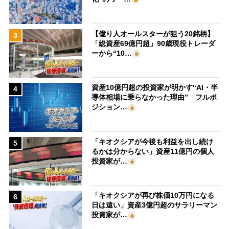
【億り人オールスターが狙う20銘柄】
3
「総資産69億円超」90歳現役トレーダ
ーから“10…
資産10億円超の投資家が明かす“AI・半
4
導体相場に乗らなかった理由” フルポ
ジション…
「キオクシアが今後も利益を出し続け
5
るかは分からない」資産11億円の個人
投資家が…
「キオクシアが再び株価10万円になる
6
日は遠い」資産3億円超のサラリーマン
投資家が…