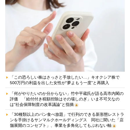
「この恐ろしい株はさっさと手放したい…」キオクシア株で
500万円の利益を出した女性が“夢よもう一度”と再購入
「何がやりたいのか分からない」竹中平蔵氏が語る高市内閣の
評価 「給付付き税額控除はその場しのぎ」いま不可欠なの
は“社会保障制度の改革議論”と指摘
「30種類以上のパン食べ放題」で行列のできる新形態レストラ
ンを手掛けるサンマルクホールディングス 同社に聞いた「店
舗展開のコンセプト」、事業を多角化してもぶれない軸