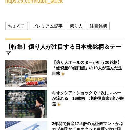
https://x.com/kabu_st0ck
ちょる子
プレミアム記事
億り人
注目銘柄
【特集】億り人が注目する日本株銘柄＆テー
マ
【億り人オールスターが狙う20銘柄】
「総資産69億円超」の10人が選んだ注
目株
キオクシア・ショックで「次にマネー
が流れる」16銘柄 凄腕投資家3名が厳
選
2年弱で資産17.5倍の元証券マン・かぶ
カブキ氏が「キオクシア急落で次に狙