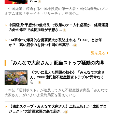
AI…
中国経済に精通する中国株投資の第一人者・田代尚機氏のプレ
ミアム連載「チャイナ・リサーチ」。中国企…
中国経済“予想外の低成長”で政策のテコ入れ必至か 経済運営
方針の修正で成長加速が予想さ…
“AI革命”で爆発的な需要拡大が見込まれる「CXO」とは何
か？ 高い競争力を持つ中国の医薬品…
一覧を見る
「みんなで大家さん」配当ストップ騒動の内幕
《ついに見えた問題の核心》「みんなで大家さ
ん」2000億円超不動産投資トラブル“異常なく
ら…
本誌『週刊ポスト』が追及してきた不動産投資商品「みんなで
大家さん」がいよいよ最終局面を迎えている…
【独走スクープ・みんなで大家さん】二転三転した“成田プロ
ジェクト”の計画変更の裏で起き…