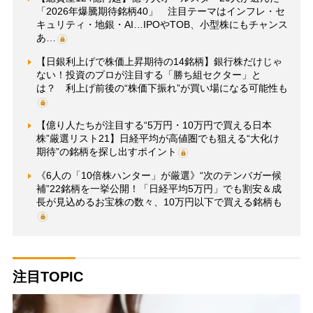
「2026年爆騰期待銘柄40」 注目テーマはインフレ・セ
キュリティ・地銀・AI…IPOやTOB、小型株にもチャンス
あ…
【日銀利上げで株価上昇期待の14銘柄】銀行株だけじゃ
ない！投資のプロが注目する「勝ち組セクター」と
は？ 利上げ前後の“株価下振れ”が買い場になる可能性も
【億り人たちが注目する“5万円・10万円で買える日本
株”厳選リスト21】日経平均が高値圏でも狙える“大化け
期待”の銘柄を探し出すポイント
《6人の「10倍株ハンター」が厳選》“次のテンバガー候
補”22銘柄を一挙公開！「日経平均5万円」でも割安＆成
長が見込めるお宝株の数々、10万円以下で買える銘柄も
注目TOPIC