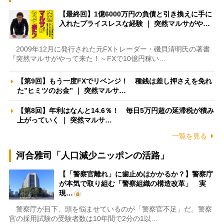
【最終回】1億6000万円の負債と引き換えに手に
入れたプライスレスな経験 ｜ 突然マルサがや…
2009年12月に発行された元FXトレーダー・磯貝清明氏の著書
『突然マルサがやって来た！～FXで10億円稼い…
【第9回】もう一度FXでリベンジ！ 種銭は差し押さえを免れ
た”ヒミツのお金” ｜ 突然マルサ…
【第8回】年利はなんと14.6％！ 毎日5万円超の延滞税が積み
上がっていく ｜ 突然マルサ…
一覧を見る
河合雅司「人口減少ニッポンの活路」
【「警察官離れ」に歯止めはかかるか？】警察庁
が本気で取り組む「警察組織の構造改革」 実
現…
警察庁が目下、頭を悩ませているのが「警察官不足」だ。警察
官の採用試験の受験者数は10年間で2分の1以…