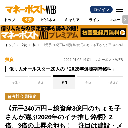
ログイン
トップ
投資
ビジネス
キャリア
ライフ
マネー
トップ
投資
株
《元手240万円→総資産3億円のちょる子さんが選ぶ2026
投資
2026.01.02 16:01
マネーポストWEB
億り人オールスター20人の「2026年爆騰期待銘柄」
1
3
4
5
37
＃
～
＃
＃
＃
～
＃
有料会員限定
《元手240万円→総資産3億円のちょる子
さんが選ぶ2026年のイチ推し銘柄》2
倍、3倍の上昇余地も！ 注目は建設・メ