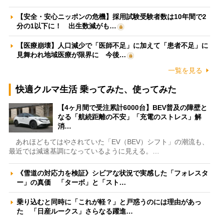
【安全・安心ニッポンの危機】採用試験受験者数は10年間で2
分の1以下に！ 出生数減がも…
【医療崩壊】人口減少で「医師不足」に加えて「患者不足」に
見舞われ地域医療が限界に 今後…
一覧を見る
快適クルマ生活 乗ってみた、使ってみた
【4ヶ月間で受注累計6000台】BEV普及の障壁と
なる「航続距離の不安」「充電のストレス」解
消…
あれほどもてはやされていた「EV（BEV）シフト」の潮流も、
最近では減速基調になっているように見える。…
《雪道の対応力を検証》シビアな状況で実感した「フォレスタ
ー」の真価 「ターボ」と「スト…
乗り込むと同時に「これが軽？」と戸惑うのには理由があっ
た 「日産ルークス」さらなる躍進…