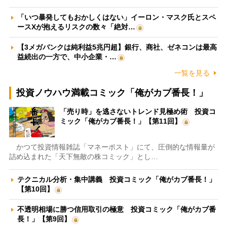
「いつ暴発してもおかしくはない」イーロン・マスク氏とスペ
ースXが抱えるリスクの数々「絶対…
【3メガバンクは純利益5兆円超】銀行、商社、ゼネコンは最高
益続出の一方で、中小企業・…
一覧を見る
投資ノウハウ満載コミック「俺がカブ番長！」
「売り時」を逃さないトレンド見極め術 投資コ
ミック「俺がカブ番長！」【第11回】
かつて投資情報雑誌「マネーポスト」にて、圧倒的な情報量が
詰め込まれた「天下無敵の株コミック」とし…
テクニカル分析・集中講義 投資コミック「俺がカブ番長！」
【第10回】
不透明相場に勝つ信用取引の極意 投資コミック「俺がカブ番
長！」【第9回】