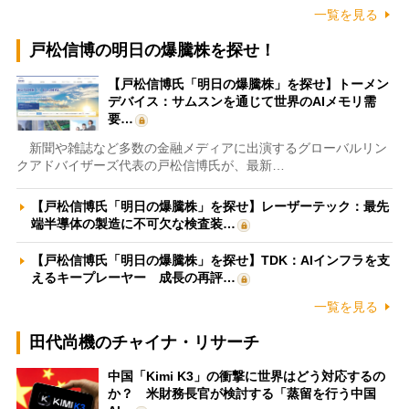
一覧を見る
戸松信博の明日の爆騰株を探せ！
【戸松信博氏「明日の爆騰株」を探せ】トーメン
デバイス：サムスンを通じて世界のAIメモリ需
要…
新聞や雑誌など多数の金融メディアに出演するグローバルリン
クアドバイザーズ代表の戸松信博氏が、最新…
【戸松信博氏「明日の爆騰株」を探せ】レーザーテック：最先
端半導体の製造に不可欠な検査装…
【戸松信博氏「明日の爆騰株」を探せ】TDK：AIインフラを支
えるキープレーヤー 成長の再評…
一覧を見る
田代尚機のチャイナ・リサーチ
中国「Kimi K3」の衝撃に世界はどう対応するの
か？ 米財務長官が検討する「蒸留を行う中国