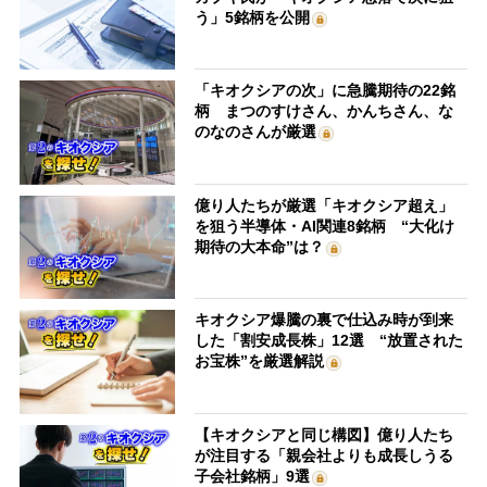
う」5銘柄を公開
「キオクシアの次」に急騰期待の22銘
柄 まつのすけさん、かんちさん、な
のなのさんが厳選
億り人たちが厳選「キオクシア超え」
を狙う半導体・AI関連8銘柄 “大化け
期待の大本命”は？
キオクシア爆騰の裏で仕込み時が到来
した「割安成長株」12選 “放置された
お宝株”を厳選解説
【キオクシアと同じ構図】億り人たち
が注目する「親会社よりも成長しうる
子会社銘柄」9選