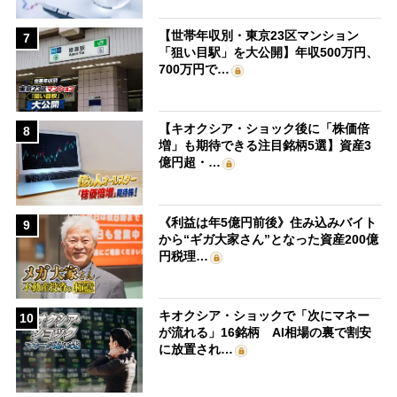
【世帯年収別・東京23区マンション
7
「狙い目駅」を大公開】年収500万円、
700万円で…
【キオクシア・ショック後に「株価倍
8
増」も期待できる注目銘柄5選】資産3
億円超・…
《利益は年5億円前後》住み込みバイト
9
から“ギガ大家さん”となった資産200億
円税理…
キオクシア・ショックで「次にマネー
10
が流れる」16銘柄 AI相場の裏で割安
に放置され…