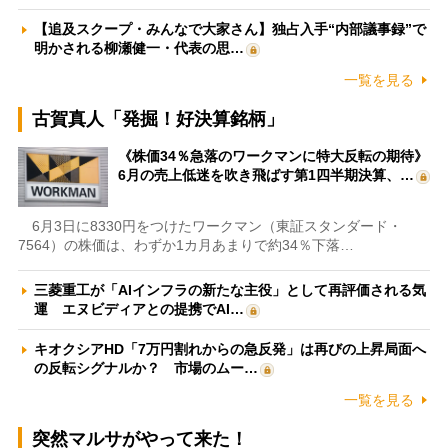
【追及スクープ・みんなで大家さん】独占入手“内部議事録”で
明かされる柳瀬健一・代表の思…
一覧を見る
古賀真人「発掘！好決算銘柄」
《株価34％急落のワークマンに特大反転の期待》
6月の売上低迷を吹き飛ばす第1四半期決算、…
6月3日に8330円をつけたワークマン（東証スタンダード・
7564）の株価は、わずか1カ月あまりで約34％下落…
三菱重工が「AIインフラの新たな主役」として再評価される気
運 エヌビディアとの提携でAI…
キオクシアHD「7万円割れからの急反発」は再びの上昇局面へ
の反転シグナルか？ 市場のムー…
一覧を見る
突然マルサがやって来た！