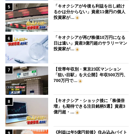
「キオクシアが今後も利益を出し続け
5
るかは分からない」資産11億円の個人
投資家が…
「キオクシアが再び株価10万円になる
6
日は遠い」資産3億円超のサラリーマン
投資家が…
【世帯年収別・東京23区マンション
7
「狙い目駅」を大公開】年収500万円、
700万円で…
【キオクシア・ショック後に「株価倍
8
増」も期待できる注目銘柄5選】資産3
億円超・…
《利益は年5億円前後》住み込みバイト
9