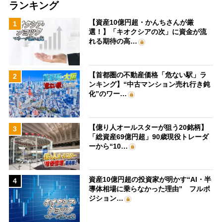
ランキング
【資産10億円超・かんちさんが厳
1
選！】「キオクシアの次」に資金が流
れる期待の高…
【首都圏の不動産価格「危ない駅」ラ
2
ンキング】“中古マンション売れ行き鈍
化”のワー…
【億り人オールスターが狙う20銘柄】
3
「総資産69億円超」90歳現役トレーダ
ーから“10…
資産10億円超の投資家が明かす“AI・半
4
導体相場に乗らなかった理由” フルポ
ジション…