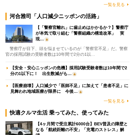
一覧を見る
河合雅司「人口減少ニッポンの活路」
【「警察官離れ」に歯止めはかかるか？】警察庁
が本気で取り組む「警察組織の構造改革」 実
現…
警察庁が目下、頭を悩ませているのが「警察官不足」だ。警察
官の採用試験の受験者数は10年間で2分の1以…
【安全・安心ニッポンの危機】採用試験受験者数は10年間で2
分の1以下に！ 出生数減がも…
【医療崩壊】人口減少で「医師不足」に加えて「患者不足」に
見舞われ地域医療が限界に 今後…
一覧を見る
快適クルマ生活 乗ってみた、使ってみた
【4ヶ月間で受注累計6000台】BEV普及の障壁と
なる「航続距離の不安」「充電のストレス」解