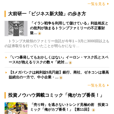
一覧を見る
大前研一「ビジネス新大陸」の歩き方
「イラン戦争を利用して儲けている」利益相反と
の批判が強まるトランプファミリーの不正蓄財
疑…
トランプ大統領のファミリー信託が今年1～3月に3000回以上も
の証券取引を行っていたことが明らかになり…
「いつ暴発してもおかしくはない」イーロン・マスク氏とスペ
ースXが抱えるリスクの数々「絶対…
【3メガバンクは純利益5兆円超】銀行、商社、ゼネコンは最高
益続出の一方で、中小企業・…
一覧を見る
投資ノウハウ満載コミック「俺がカブ番長！」
「売り時」を逃さないトレンド見極め術 投資コ
ミック「俺がカブ番長！」【第11回】