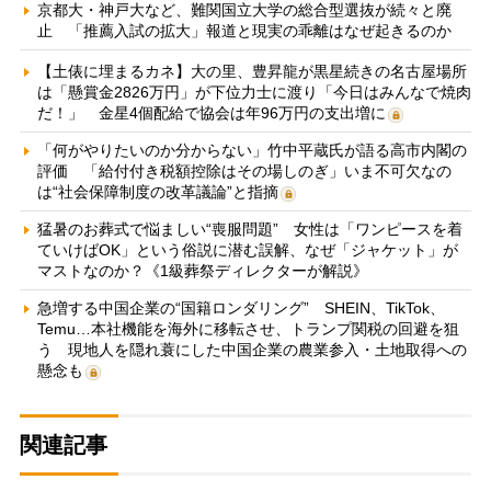
京都大・神戸大など、難関国立大学の総合型選抜が続々と廃
止 「推薦入試の拡大」報道と現実の乖離はなぜ起きるのか
【土俵に埋まるカネ】大の里、豊昇龍が黒星続きの名古屋場所
は「懸賞金2826万円」が下位力士に渡り「今日はみんなで焼肉
だ！」 金星4個配給で協会は年96万円の支出増に
「何がやりたいのか分からない」竹中平蔵氏が語る高市内閣の
評価 「給付付き税額控除はその場しのぎ」いま不可欠なの
は“社会保障制度の改革議論”と指摘
猛暑のお葬式で悩ましい“喪服問題” 女性は「ワンピースを着
ていけばOK」という俗説に潜む誤解、なぜ「ジャケット」が
マストなのか？《1級葬祭ディレクターが解説》
急増する中国企業の“国籍ロンダリング” SHEIN、TikTok、
Temu…本社機能を海外に移転させ、トランプ関税の回避を狙
う 現地人を隠れ蓑にした中国企業の農業参入・土地取得への
懸念も
関連記事