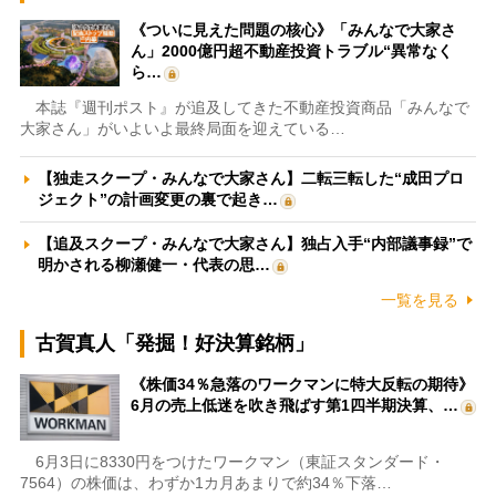
《ついに見えた問題の核心》「みんなで大家さ
ん」2000億円超不動産投資トラブル“異常なく
ら…
本誌『週刊ポスト』が追及してきた不動産投資商品「みんなで
大家さん」がいよいよ最終局面を迎えている…
【独走スクープ・みんなで大家さん】二転三転した“成田プロ
ジェクト”の計画変更の裏で起き…
【追及スクープ・みんなで大家さん】独占入手“内部議事録”で
明かされる柳瀬健一・代表の思…
一覧を見る
古賀真人「発掘！好決算銘柄」
《株価34％急落のワークマンに特大反転の期待》
6月の売上低迷を吹き飛ばす第1四半期決算、…
6月3日に8330円をつけたワークマン（東証スタンダード・
7564）の株価は、わずか1カ月あまりで約34％下落…