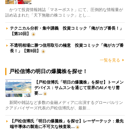
かつて投資情報雑誌「マネーポスト」にて、圧倒的な情報量が
詰め込まれた「天下無敵の株コミック」とし…
テクニカル分析・集中講義 投資コミック「俺がカブ番長！」
【第10回】
不透明相場に勝つ信用取引の極意 投資コミック「俺がカブ番
長！」【第9回】
一覧を見る
戸松信博の明日の爆騰株を探せ！
【戸松信博氏「明日の爆騰株」を探せ】トーメン
デバイス：サムスンを通じて世界のAIメモリ需
要…
新聞や雑誌など多数の金融メディアに出演するグローバルリン
クアドバイザーズ代表の戸松信博氏が、最新…
【戸松信博氏「明日の爆騰株」を探せ】レーザーテック：最先
端半導体の製造に不可欠な検査装…