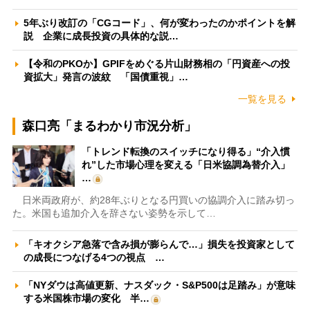
5年ぶり改訂の「CGコード」、何が変わったのかポイントを解
説 企業に成長投資の具体的な説…
【令和のPKOか】GPIFをめぐる片山財務相の「円資産への投
資拡大」発言の波紋 「国債重視」…
一覧を見る
森口亮「まるわかり市況分析」
「トレンド転換のスイッチになり得る」“介入慣
れ”した市場心理を変える「日米協調為替介入」
…
日米両政府が、約28年ぶりとなる円買いの協調介入に踏み切っ
た。米国も追加介入を辞さない姿勢を示して…
「キオクシア急落で含み損が膨らんで…」損失を投資家として
の成長につなげる4つの視点 …
「NYダウは高値更新、ナスダック・S&P500は足踏み」が意味
する米国株市場の変化 半…