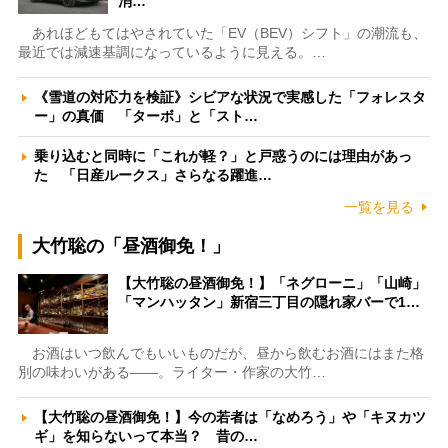
消…
あれほどもてはやされていた「EV（BEV）シフト」の潮流も、
最近では減速基調になっているように見える。…
《雪道の対応力を検証》シビアな状況で実感した「フォレスタ
ー」の真価 「ターボ」と「スト…
乗り込むと同時に「これが軽？」と戸惑うのには理由があっ
た 「日産ルークス」さらなる躍進…
一覧を見る
大竹聡の「昼酒御免！」
【大竹聡の昼酒御免！】「ネグローニ」「山崎」
「マンハッタン」新宿三丁目の隠れ家バーで1…
お酒はいつ飲んでもいいものだが、昼から飲むお酒にはまた格
別の味わいがある――。ライター・作家の大竹…
【大竹聡の昼酒御免！】今の若者は「なめろう」や「キヌカツ
ギ」を知らないって本当？ 昔の…