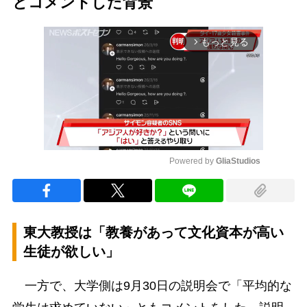
とコメントした背景
もっと見る
arrow_forward_ios
Powered by 
GliaStudios
Mute
東大教授は「教養があって文化資本が高い
生徒が欲しい」
一方で、大学側は9月30日の説明会で「平均的な