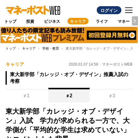
ログイン
トップ
投資
ビジネス
キャリア
ライフ
マネー
トップ
キャリア
学校・教育
東大新学部「カレッジ・オブ・デザイン」入試
キャリア
2026.01.07 14:58
マネーポストWEB
東大新学部「カレッジ・オブ・デザイン」推薦入試の
考察
1
2
3
＃
＃
＃
東大新学部「カレッジ・オブ・デザイ
ン」入試 学力が求められる一方で、大
学側が「平均的な学生は求めていない」