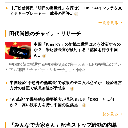
【戸松信博氏「明日の爆騰株」を探せ】TDK：AIインフラを支
えるキープレーヤー 成長の再評…
一覧を見る
田代尚機のチャイナ・リサーチ
中国「Kimi K3」の衝撃に世界はどう対応するの
か？ 米財務長官が検討する「蒸留を行う中国
AI…
中国経済に精通する中国株投資の第一人者・田代尚機氏のプレ
ミアム連載「チャイナ・リサーチ」。中国企…
中国経済“予想外の低成長”で政策のテコ入れ必至か 経済運営
方針の修正で成長加速が予想さ…
“AI革命”で爆発的な需要拡大が見込まれる「CXO」とは何
か？ 高い競争力を持つ中国の医薬品…
一覧を見る
「みんなで大家さん」配当ストップ騒動の内幕