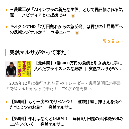
三菱重工が「AIインフラの新たな主役」として再評価される気
運 エヌビディアとの提携でAI…
キオクシアHD「7万円割れからの急反発」は再びの上昇局面へ
の反転シグナルか？ 市場のムー…
一覧を見る
突然マルサがやって来た！
【最終回】1億6000万円の負債と引き換えに手に
入れたプライスレスな経験 ｜ 突然マルサがや…
2009年12月に発行された元FXトレーダー・磯貝清明氏の著書
『突然マルサがやって来た！～FXで10億円稼い…
【第9回】もう一度FXでリベンジ！ 種銭は差し押さえを免れ
た”ヒミツのお金” ｜ 突然マルサ…
【第8回】年利はなんと14.6％！ 毎日5万円超の延滞税が積み
上がっていく ｜ 突然マルサ…