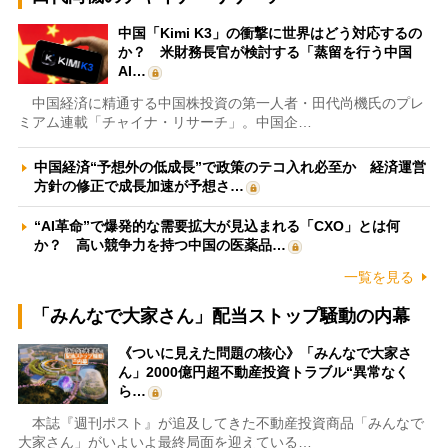
中国「Kimi K3」の衝撃に世界はどう対応するの
か？ 米財務長官が検討する「蒸留を行う中国
AI…
中国経済に精通する中国株投資の第一人者・田代尚機氏のプレ
ミアム連載「チャイナ・リサーチ」。中国企…
中国経済“予想外の低成長”で政策のテコ入れ必至か 経済運営
方針の修正で成長加速が予想さ…
“AI革命”で爆発的な需要拡大が見込まれる「CXO」とは何
か？ 高い競争力を持つ中国の医薬品…
一覧を見る
「みんなで大家さん」配当ストップ騒動の内幕
《ついに見えた問題の核心》「みんなで大家さ
ん」2000億円超不動産投資トラブル“異常なく
ら…
本誌『週刊ポスト』が追及してきた不動産投資商品「みんなで
大家さん」がいよいよ最終局面を迎えている…