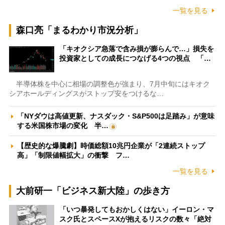
一覧を見る
森口亮「まるわかり市況分析」
「キオクシア急落で含み損が膨らんで…」損失を
投資家としての成長につなげる4つの視点 「…
半導体株を中心に相場の調整色が強まり、7月中旬にはキオク
シアホールディングスがストップ安をつけるな…
「NYダウは高値更新、ナスダック・S&P500は足踏み」が意味
する米国株市場の変化 半…
【歴史的な爆騰劇】時価総額10兆円企業が「2連続ストップ
高」「制限値幅拡大」の衝撃 フ…
一覧を見る
大前研一「ビジネス新大陸」の歩き方
「いつ暴発してもおかしくはない」イーロン・マ
スク氏とスペースXが抱えるリスクの数々「絶対