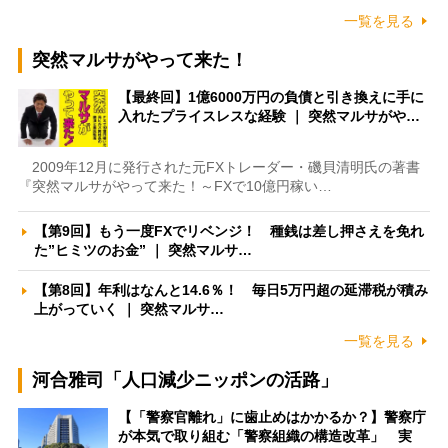
一覧を見る
突然マルサがやって来た！
【最終回】1億6000万円の負債と引き換えに手に
入れたプライスレスな経験 ｜ 突然マルサがや…
2009年12月に発行された元FXトレーダー・磯貝清明氏の著書
『突然マルサがやって来た！～FXで10億円稼い…
【第9回】もう一度FXでリベンジ！ 種銭は差し押さえを免れ
た”ヒミツのお金” ｜ 突然マルサ…
【第8回】年利はなんと14.6％！ 毎日5万円超の延滞税が積み
上がっていく ｜ 突然マルサ…
一覧を見る
河合雅司「人口減少ニッポンの活路」
【「警察官離れ」に歯止めはかかるか？】警察庁
が本気で取り組む「警察組織の構造改革」 実