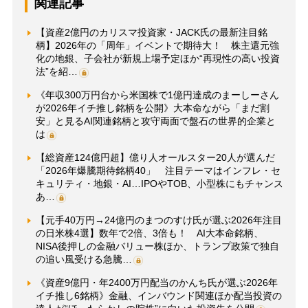
関連記事
【資産2億円のカリスマ投資家・JACK氏の最新注目銘
柄】2026年の「周年」イベントで期待大！ 株主還元強
化の地銀、子会社が新規上場予定ほか“再現性の高い投資
法”を紹…
《年収300万円台から米国株で1億円達成のまーしーさん
が2026年イチ推し銘柄を公開》大本命ながら「まだ割
安」と見るAI関連銘柄と攻守両面で盤石の世界的企業と
は
【総資産124億円超】億り人オールスター20人が選んだ
「2026年爆騰期待銘柄40」 注目テーマはインフレ・セ
キュリティ・地銀・AI…IPOやTOB、小型株にもチャンス
あ…
【元手40万円→24億円のまつのすけ氏が選ぶ2026年注目
の日米株4選】数年で2倍、3倍も！ AI大本命銘柄、
NISA後押しの金融バリュー株ほか、トランプ政策で独自
の追い風受ける急騰…
《資産9億円・年2400万円配当のかんち氏が選ぶ2026年
イチ推し6銘柄》金融、インバウンド関連ほか配当投資の