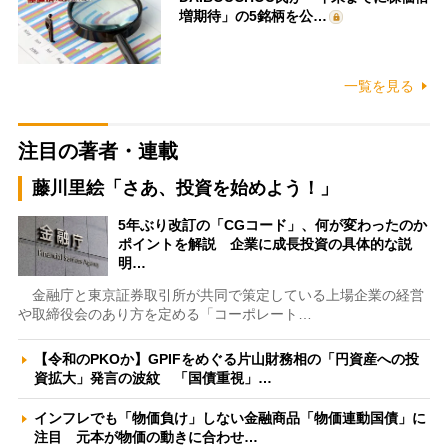
増期待」の5銘柄を公…
一覧を見る
注目の著者・連載
藤川里絵「さあ、投資を始めよう！」
5年ぶり改訂の「CGコード」、何が変わったのか
ポイントを解説 企業に成長投資の具体的な説
明…
金融庁と東京証券取引所が共同で策定している上場企業の経営
や取締役会のあり方を定める「コーポレート…
【令和のPKOか】GPIFをめぐる片山財務相の「円資産への投
資拡大」発言の波紋 「国債重視」…
インフレでも「物価負け」しない金融商品「物価連動国債」に
注目 元本が物価の動きに合わせ…