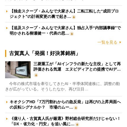
【独走スクープ・みんなで大家さん】二転三転した“成田プロ
ジェクト”の計画変更の裏で起き…
【追及スクープ・みんなで大家さん】独占入手“内部議事録”で
明かされる柳瀬健一・代表の思…
一覧を見る
古賀真人「発掘！好決算銘柄」
三菱重工が「AIインフラの新たな主役」として再
評価される気運 エヌビディアとの提携でAIデ…
今年の株式市場を牽引してきたAI・半導体関連株に、調整の動
きが広がっている。そうしたなか、再び注目…
キオクシアHD「7万円割れからの急反発」は再びの上昇局面へ
の反転シグナルか？ 市場のムー…
《億り人・古賀真人氏が厳選》野村総合研究所だけじゃない！
「DX・省力化・円安」を追い風に…