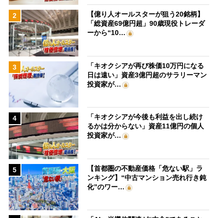
【億り人オールスターが狙う20銘柄】
2
「総資産69億円超」90歳現役トレーダ
ーから“10…
「キオクシアが再び株価10万円になる
3
日は遠い」資産3億円超のサラリーマン
投資家が…
「キオクシアが今後も利益を出し続け
4
るかは分からない」資産11億円の個人
投資家が…
【首都圏の不動産価格「危ない駅」ラ
5
ンキング】“中古マンション売れ行き鈍
化”のワー…