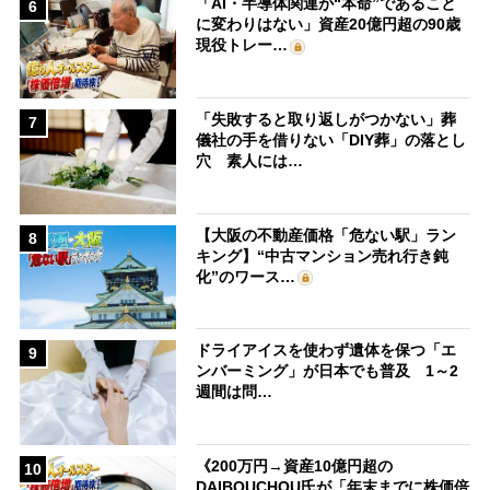
「AI・半導体関連が“本命”であること
6
に変わりはない」資産20億円超の90歳
現役トレー…
「失敗すると取り返しがつかない」葬
7
儀社の手を借りない「DIY葬」の落とし
穴 素人には…
【大阪の不動産価格「危ない駅」ラン
8
キング】“中古マンション売れ行き鈍
化”のワース…
ドライアイスを使わず遺体を保つ「エ
9
ンバーミング」が日本でも普及 1～2
週間は問…
《200万円→資産10億円超の
10
DAIBOUCHOU氏が「年末までに株価倍