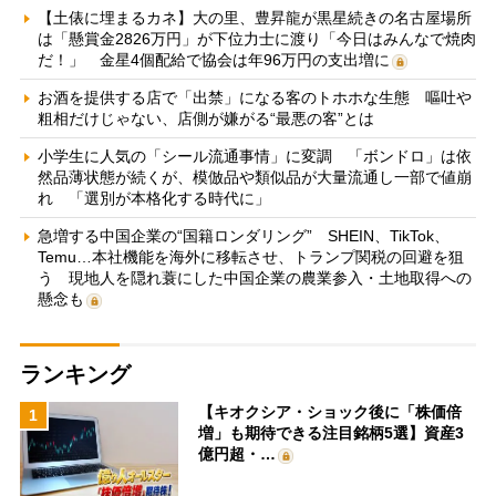
【土俵に埋まるカネ】大の里、豊昇龍が黒星続きの名古屋場所
は「懸賞金2826万円」が下位力士に渡り「今日はみんなで焼肉
だ！」 金星4個配給で協会は年96万円の支出増に
お酒を提供する店で「出禁」になる客のトホホな生態 嘔吐や
粗相だけじゃない、店側が嫌がる“最悪の客”とは
小学生に人気の「シール流通事情」に変調 「ボンドロ」は依
然品薄状態が続くが、模倣品や類似品が大量流通し一部で値崩
れ 「選別が本格化する時代に」
急増する中国企業の“国籍ロンダリング” SHEIN、TikTok、
Temu…本社機能を海外に移転させ、トランプ関税の回避を狙
う 現地人を隠れ蓑にした中国企業の農業参入・土地取得への
懸念も
ランキング
【キオクシア・ショック後に「株価倍
1
増」も期待できる注目銘柄5選】資産3
億円超・…