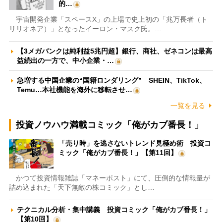
的…
宇宙開発企業「スペースX」の上場で史上初の「兆万長者（ト
リリオネア）」となったイーロン・マスク氏。…
【3メガバンクは純利益5兆円超】銀行、商社、ゼネコンは最高
益続出の一方で、中小企業・…
急増する中国企業の“国籍ロンダリング” SHEIN、TikTok、
Temu…本社機能を海外に移転させ…
一覧を見る
投資ノウハウ満載コミック「俺がカブ番長！」
「売り時」を逃さないトレンド見極め術 投資コ
ミック「俺がカブ番長！」【第11回】
かつて投資情報雑誌「マネーポスト」にて、圧倒的な情報量が
詰め込まれた「天下無敵の株コミック」とし…
テクニカル分析・集中講義 投資コミック「俺がカブ番長！」
【第10回】