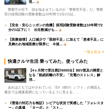
現…
警察庁が目下、頭を悩ませているのが「警察官不足」だ。警察
官の採用試験の受験者数は10年間で2分の1以…
【安全・安心ニッポンの危機】採用試験受験者数は10年間で2
分の1以下に！ 出生数減がも…
【医療崩壊】人口減少で「医師不足」に加えて「患者不足」に
見舞われ地域医療が限界に 今後…
一覧を見る
快適クルマ生活 乗ってみた、使ってみた
【4ヶ月間で受注累計6000台】BEV普及の障壁と
なる「航続距離の不安」「充電のストレス」解
消…
あれほどもてはやされていた「EV（BEV）シフト」の潮流も、
最近では減速基調になっているように見える。…
《雪道の対応力を検証》シビアな状況で実感した「フォレスタ
ー」の真価 「ターボ」と「スト…