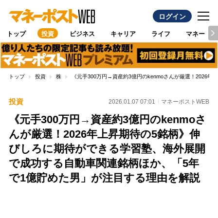
ログイン
トップ
投資
ビジネス
キャリア
ライフ
マネー
トップ
投資
株
《元手300万円→資産約3億円のkenmoさんが厳選！20
投資
2026.01.07 07:01
マネーポストWEB
《元手300万円→資産約3億円のkenmoさ
んが厳選！2026年上昇期待の5銘柄》伸
びしろに期待ができる学習塾、海外展開
で成功する自動車関連銘柄ほか、「5年
で1億貯めた男」が注目する理由を解説
Loaded
:
100.00%
/
Unmute