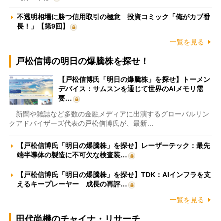
不透明相場に勝つ信用取引の極意 投資コミック「俺がカブ番
長！」【第9回】
一覧を見る
戸松信博の明日の爆騰株を探せ！
【戸松信博氏「明日の爆騰株」を探せ】トーメン
デバイス：サムスンを通じて世界のAIメモリ需
要…
新聞や雑誌など多数の金融メディアに出演するグローバルリン
クアドバイザーズ代表の戸松信博氏が、最新…
【戸松信博氏「明日の爆騰株」を探せ】レーザーテック：最先
端半導体の製造に不可欠な検査装…
【戸松信博氏「明日の爆騰株」を探せ】TDK：AIインフラを支
えるキープレーヤー 成長の再評…
一覧を見る
田代尚機のチャイナ・リサーチ