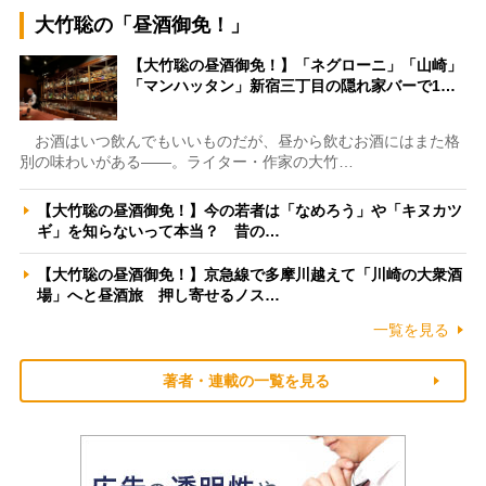
大竹聡の「昼酒御免！」
【大竹聡の昼酒御免！】「ネグローニ」「山崎」
「マンハッタン」新宿三丁目の隠れ家バーで1…
お酒はいつ飲んでもいいものだが、昼から飲むお酒にはまた格
別の味わいがある――。ライター・作家の大竹…
【大竹聡の昼酒御免！】今の若者は「なめろう」や「キヌカツ
ギ」を知らないって本当？ 昔の…
【大竹聡の昼酒御免！】京急線で多摩川越えて「川崎の大衆酒
場」へと昼酒旅 押し寄せるノス…
一覧を見る
著者・連載の一覧を見る