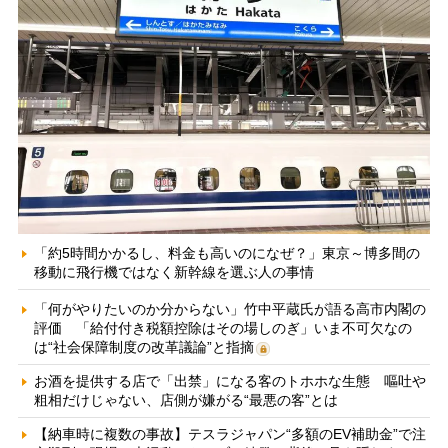
「約5時間かかるし、料金も高いのになぜ？」東京～博多間の
移動に飛行機ではなく新幹線を選ぶ人の事情
「何がやりたいのか分からない」竹中平蔵氏が語る高市内閣の
評価 「給付付き税額控除はその場しのぎ」いま不可欠なの
は“社会保障制度の改革議論”と指摘
お酒を提供する店で「出禁」になる客のトホホな生態 嘔吐や
粗相だけじゃない、店側が嫌がる“最悪の客”とは
【納車時に複数の事故】テスラジャパン“多額のEV補助金”で注