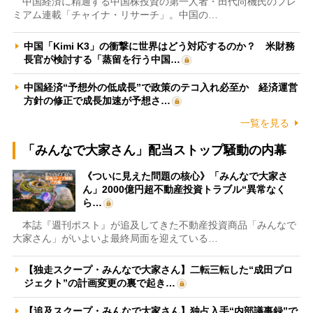
中国経済に精通する中国株投資の第一人者・田代尚機氏のプレ
ミアム連載「チャイナ・リサーチ」。中国の…
中国「Kimi K3」の衝撃に世界はどう対応するのか？ 米財務
長官が検討する「蒸留を行う中国…
中国経済“予想外の低成長”で政策のテコ入れ必至か 経済運営
方針の修正で成長加速が予想さ…
一覧を見る
「みんなで大家さん」配当ストップ騒動の内幕
《ついに見えた問題の核心》「みんなで大家さ
ん」2000億円超不動産投資トラブル“異常なく
ら…
本誌『週刊ポスト』が追及してきた不動産投資商品「みんなで
大家さん」がいよいよ最終局面を迎えている…
【独走スクープ・みんなで大家さん】二転三転した“成田プロ
ジェクト”の計画変更の裏で起き…
【追及スクープ・みんなで大家さん】独占入手“内部議事録”で