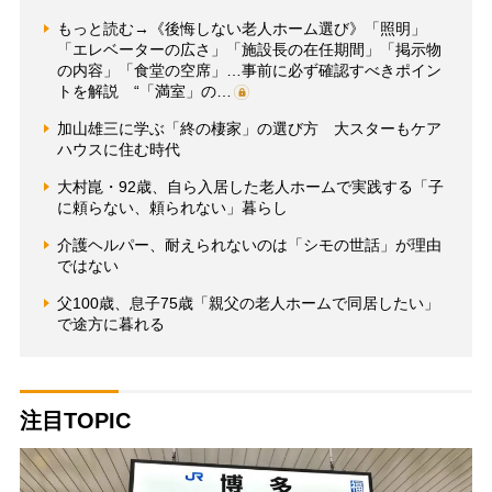
もっと読む→《後悔しない老人ホーム選び》「照明」
「エレベーターの広さ」「施設長の在任期間」「掲示物
の内容」「食堂の空席」…事前に必ず確認すべきポイン
トを解説 “「満室」の…
加山雄三に学ぶ「終の棲家」の選び方 大スターもケア
ハウスに住む時代
大村崑・92歳、自ら入居した老人ホームで実践する「子
に頼らない、頼られない」暮らし
介護ヘルパー、耐えられないのは「シモの世話」が理由
ではない
父100歳、息子75歳「親父の老人ホームで同居したい」
で途方に暮れる
注目TOPIC