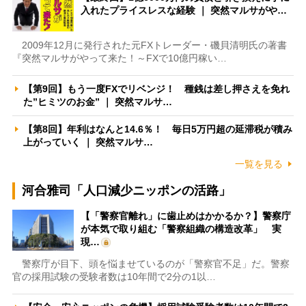
入れたプライスレスな経験 ｜ 突然マルサがや…
2009年12月に発行された元FXトレーダー・磯貝清明氏の著書
『突然マルサがやって来た！～FXで10億円稼い…
【第9回】もう一度FXでリベンジ！ 種銭は差し押さえを免れ
た”ヒミツのお金” ｜ 突然マルサ…
【第8回】年利はなんと14.6％！ 毎日5万円超の延滞税が積み
上がっていく ｜ 突然マルサ…
一覧を見る
河合雅司「人口減少ニッポンの活路」
【「警察官離れ」に歯止めはかかるか？】警察庁
が本気で取り組む「警察組織の構造改革」 実
現…
警察庁が目下、頭を悩ませているのが「警察官不足」だ。警察
官の採用試験の受験者数は10年間で2分の1以…