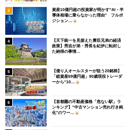
資産10億円超の投資家が明かす“AI・半
3
導体相場に乗らなかった理由” フルポ
ジション…
【天下統一を見据えた豊臣兄弟の経済
4
政策】秀吉が弟・秀長を紀伊に転封し
た納得の事情…
【億り人オールスターが狙う20銘柄】
5
「総資産69億円超」90歳現役トレーダ
ーから“10…
【首都圏の不動産価格「危ない駅」ラ
6
ンキング】“中古マンション売れ行き鈍
化”のワー…