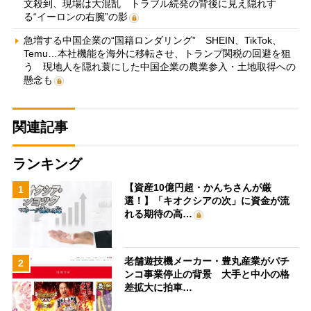
文殺到、現場は大混乱 トラブル続発の背後に見え隠れす
る“イーロンの右腕”の影
急増する中国企業の“国籍ロンダリング” SHEIN、TikTok、
Temu…本社機能を海外に移転させ、トランプ関税の回避を狙
う 現地人を隠れ蓑にした中国企業の農業参入・土地取得への
懸念も
関連記事
ランキング
【資産10億円超・かんちさんが厳
1
選！】「キオクシアの次」に資金が流
れる期待の高…
老舗遊技機メーカー・豊丸産業がパチ
2
ンコ事業停止の背景 大手と中小の格
差拡大に拍車…