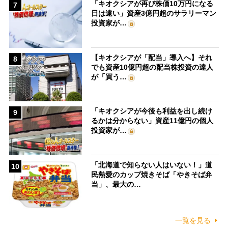
「キオクシアが再び株価10万円になる
7
日は遠い」資産3億円超のサラリーマン
投資家が…
【キオクシアが「配当」導入へ】それ
8
でも資産10億円超の配当株投資の達人
が「買う…
「キオクシアが今後も利益を出し続け
9
るかは分からない」資産11億円の個人
投資家が…
「北海道で知らない人はいない！」道
10
民熱愛のカップ焼きそば「やきそば弁
当」、最大の…
一覧を見る