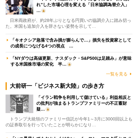
れ”した市場心理を変える「日米協調為替介入」
…
日米両政府が、約28年ぶりとなる円買いの協調介入に踏み切っ
た。米国も追加介入を辞さない姿勢を示して…
「キオクシア急落で含み損が膨らんで…」損失を投資家として
の成長につなげる4つの視点 …
「NYダウは高値更新、ナスダック・S&P500は足踏み」が意味
する米国株市場の変化 半…
一覧を見る
大前研一「ビジネス新大陸」の歩き方
「イラン戦争を利用して儲けている」利益相反と
の批判が強まるトランプファミリーの不正蓄財
疑…
トランプ大統領のファミリー信託が今年1～3月に3000回以上も
の証券取引を行っていたことが明らかになり…