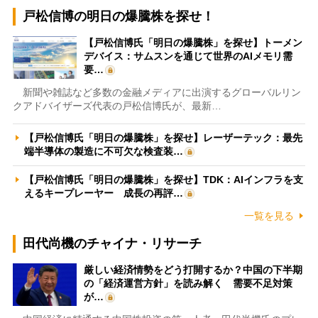
戸松信博の明日の爆騰株を探せ！
【戸松信博氏「明日の爆騰株」を探せ】トーメン
デバイス：サムスンを通じて世界のAIメモリ需
要…
新聞や雑誌など多数の金融メディアに出演するグローバルリン
クアドバイザーズ代表の戸松信博氏が、最新…
【戸松信博氏「明日の爆騰株」を探せ】レーザーテック：最先
端半導体の製造に不可欠な検査装…
【戸松信博氏「明日の爆騰株」を探せ】TDK：AIインフラを支
えるキープレーヤー 成長の再評…
一覧を見る
田代尚機のチャイナ・リサーチ
厳しい経済情勢をどう打開するか？中国の下半期
の「経済運営方針」を読み解く 需要不足対策
が…