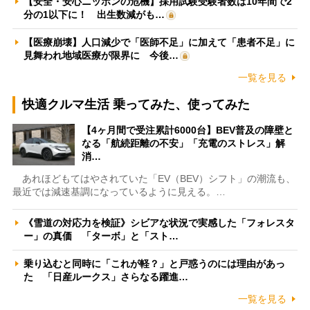
【安全・安心ニッポンの危機】採用試験受験者数は10年間で2
分の1以下に！ 出生数減がも…
【医療崩壊】人口減少で「医師不足」に加えて「患者不足」に
見舞われ地域医療が限界に 今後…
一覧を見る
快適クルマ生活 乗ってみた、使ってみた
【4ヶ月間で受注累計6000台】BEV普及の障壁と
なる「航続距離の不安」「充電のストレス」解
消…
あれほどもてはやされていた「EV（BEV）シフト」の潮流も、
最近では減速基調になっているように見える。…
《雪道の対応力を検証》シビアな状況で実感した「フォレスタ
ー」の真価 「ターボ」と「スト…
乗り込むと同時に「これが軽？」と戸惑うのには理由があっ
た 「日産ルークス」さらなる躍進…
一覧を見る