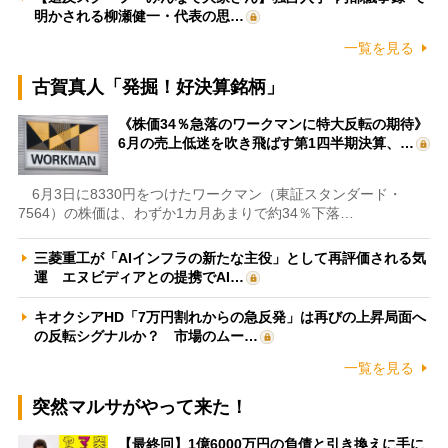
明かされる柳瀬健一・代表の思…
一覧を見る
古賀真人「発掘！好決算銘柄」
《株価34％急落のワークマンに特大反転の期待》
6月の売上低迷を吹き飛ばす第1四半期決算、…
6月3日に8330円をつけたワークマン（東証スタンダード・
7564）の株価は、わずか1カ月あまりで約34％下落…
三菱重工が「AIインフラの新たな主役」として再評価される気
運 エヌビディアとの提携でAI…
キオクシアHD「7万円割れからの急反発」は再びの上昇局面へ
の反転シグナルか？ 市場のムー…
一覧を見る
突然マルサがやって来た！
【最終回】1億6000万円の負債と引き換えに手に