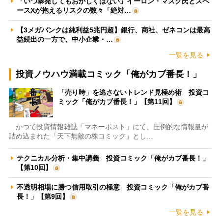
「いつ暴発してもおかしくはない」イーロン・マスク氏とスペ
ースXが抱えるリスクの数々「絶対…
【3メガバンクは純利益5兆円超】銀行、商社、ゼネコンは最高
益続出の一方で、中小企業・…
一覧を見る
投資ノウハウ満載コミック「俺がカブ番長！」
「売り時」を逃さないトレンド見極め術 投資コ
ミック「俺がカブ番長！」【第11回】
かつて投資情報雑誌「マネーポスト」にて、圧倒的な情報量が
詰め込まれた「天下無敵の株コミック」とし…
テクニカル分析・集中講義 投資コミック「俺がカブ番長！」
【第10回】
不透明相場に勝つ信用取引の極意 投資コミック「俺がカブ番
長！」【第9回】
一覧を見る