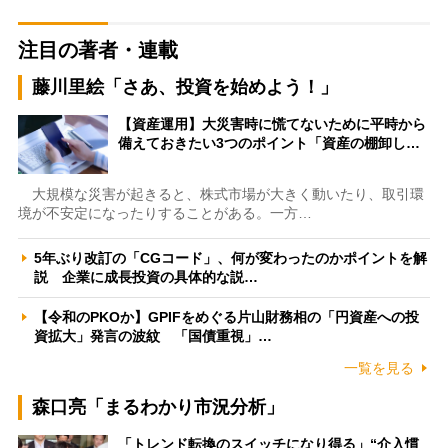
注目の著者・連載
藤川里絵「さあ、投資を始めよう！」
【資産運用】大災害時に慌てないために平時から
備えておきたい3つのポイント「資産の棚卸し…
大規模な災害が起きると、株式市場が大きく動いたり、取引環
境が不安定になったりすることがある。一方…
5年ぶり改訂の「CGコード」、何が変わったのかポイントを解
説 企業に成長投資の具体的な説…
【令和のPKOか】GPIFをめぐる片山財務相の「円資産への投
資拡大」発言の波紋 「国債重視」…
一覧を見る
森口亮「まるわかり市況分析」
「トレンド転換のスイッチになり得る」“介入慣