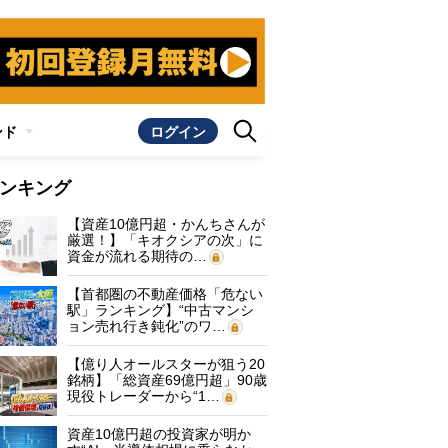
ンド
ログイン
ンキング
【資産10億円超・かんちさんが
厳選！】「キオクシアの次」に
資金が流れる期待の…
【首都圏の不動産価格「危ない
駅」ランキング】“中古マンシ
ョン売れ行き鈍化”のワ…
【億り人オールスターが狙う20
銘柄】「総資産69億円超」90歳
現役トレーダーから“1…
資産10億円超の投資家が明か