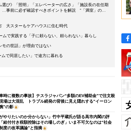
ム選び》「照明」「エレベーターの広さ」「施設長の在任期
」…事前に必ず確認すべきポイントを解説 “「満室」の…
方 大スターもケアハウスに住む時代
ホームで実践する「子に頼らない、頼られない」暮らし
シモの世話」が理由ではない
ホームで同居したい」で途方に暮れる
車時に複数の事故】テスラジャパン“多額のEV補助金”で注文殺
現場は大混乱 トラブル続発の背後に見え隠れする“イーロン
腕”の影
がやりたいのか分からない」竹中平蔵氏が語る高市内閣の評
「給付付き税額控除はその場しのぎ」いま不可欠なのは“社会
制度の改革議論”と指摘