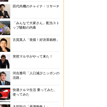
田代尚機のチャイナ・リサーチ
「みんなで大家さん」配当スト
ップ騒動の内幕
古賀真人「発掘！好決算銘柄」
突然マルサがやって来た！
河合雅司「人口減少ニッポンの
活路」
快適クルマ生活 乗ってみた、
使ってみた
大竹聡の「昼酒御免！」