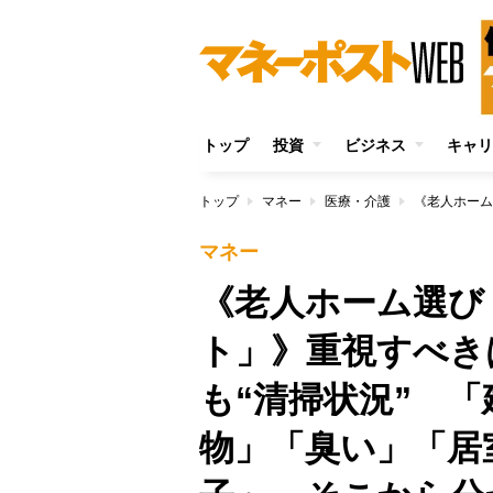
トップ
投資
ビジネス
キャリ
トップ
マネー
医療・介護
マネー
《老人ホーム選び
ト」》重視すべき
も“清掃状況” 
物」「臭い」「居