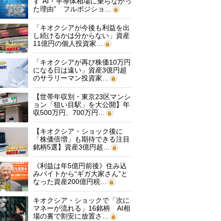
す“AI・半導体相場に乗らなかっ
た理由” フルポジショ…
「キオクシアが今後も利益を出
し続けるかは分からない」資産
11億円の個人投資家…
「キオクシアが再び株価10万円
になる日は遠い」資産3億円超
のサラリーマン投資家…
【世帯年収別・東京23区マンシ
ョン「狙い目駅」を大公開】年
収500万円、700万円…
【キオクシア・ショック後に
「株価倍増」も期待できる注目
銘柄5選】資産3億円超…
《利益は年5億円前後》住み込
みバイトから“ギガ大家さん”と
なった資産200億円税…
キオクシア・ショックで「次に
マネーが流れる」16銘柄 AI相
場の裏で割安に放置さ…