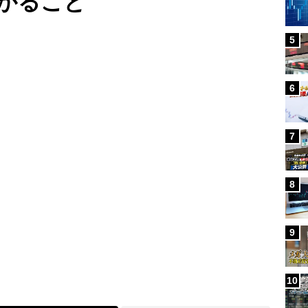
かること
5
Loaded
:
100.00%
6
7
8
9
10