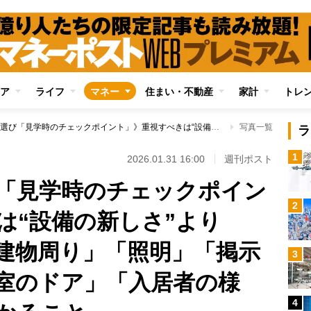
ア
ライフ
マネー
住まい・不動産
家計
トレ
《老人ホーム選び「見学時のチェックポイント」》重視すべきは“設備の新しさ”よりも“清掃状況” 「建物周り」「照明」「掲示物」「臭い」「居室のドア」「入居者の様子」…そこから分かること
写真一覧
ラ
1
2026.01.31 16:00
週刊ポスト
「見学時のチェックポイン
2
は“設備の新しさ”より
「建物周り」「照明」「掲示
3
室のドア」「入居者の様
4