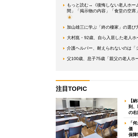
もっと読む→《後悔しない老人ホー
間」「掲示物の内容」「食堂の空席
加山雄三に学ぶ「終の棲家」の選び
大村崑・92歳、自ら入居した老人
介護ヘルパー、耐えられないのは「
父100歳、息子75歳「親父の老人
注目TOPIC
【納
到、
の右
「何
価 
保障