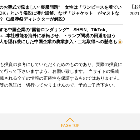
【お
のお葬式で悩ましい“喪服問題” 女性は「ワンピースを着てい
OK」という俗説に潜む誤解、なぜ「ジャケット」がマストな
202
？《1級葬祭ディレクターが解説》
する中国企業の“国籍ロンダリング” SHEIN、TikTok、
mu…本社機能を海外に移転させ、トランプ関税の回避を狙う
人を隠れ蓑にした中国企業の農業参入・土地取得への懸念も
も投資の参考にしていただくためのものであり、実際の投資に
て行って下さいますよう、お願い致します。 当サイトの掲載
載される全ての情報の正確性を保証するものではありません。
等の保証は一切行っておりませんので、予めご了承下さい。
PAGE TOP