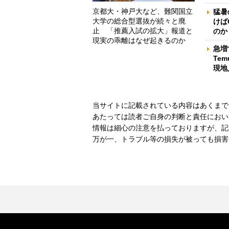
京都大・神戸大など、難関国立
猛暑
大学の総合型選抜が続々と廃
けば
止 「推薦入試の拡大」報道と
のか
現実の乖離はなぜ起きるのか
急増
Te
現地
当サイトに記載されている内容はあくまで
あたっては読者ご自身の判断と責任におい
情報は細心の注意を払っておりますが、記
万が一、トラブル等の損失が被っても損害