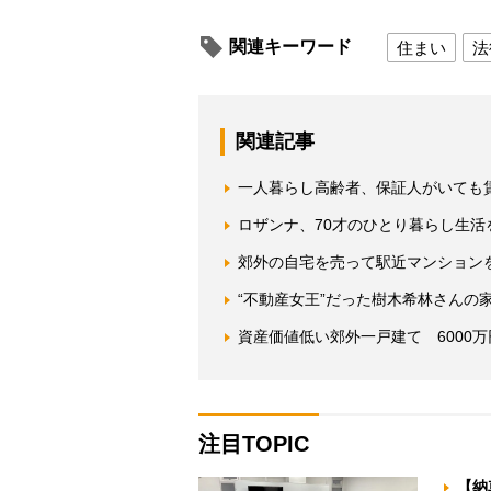
関連キーワード
住まい
法
関連記事
一人暮らし高齢者、保証人がいても
ロザンナ、70才のひとり暮らし生
郊外の自宅を売って駅近マンション
“不動産女王”だった樹木希林さんの
資産価値低い郊外一戸建て 6000
注目TOPIC
【納