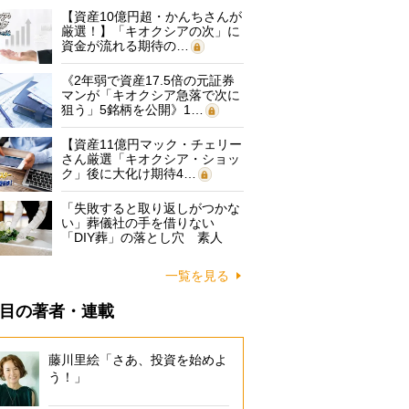
【資産10億円超・かんちさんが
厳選！】「キオクシアの次」に
資金が流れる期待の…
《2年弱で資産17.5倍の元証券
マンが「キオクシア急落で次に
狙う」5銘柄を公開》1…
【資産11億円マック・チェリー
さん厳選「キオクシア・ショッ
ク」後に大化け期待4…
「失敗すると取り返しがつかな
い」葬儀社の手を借りない
「DIY葬」の落とし穴 素人
に…
一覧を見る
目の著者・連載
藤川里絵「さあ、投資を始めよ
う！」