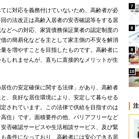
7
てに対応を義務付けていないため、高齢者が必
今回の法改正は高齢入居者の安否確認等をする居
8
死などへの対応、家賃債務保証業者の認定制度の
貸借の簡易化などを主として家主側の不安を解消
給量を増やすことを目指したものです。高齢者に
9
かもしれませんが、直ちに直接的なメリットが生
10
居住の安定確保に関する法律」があり、高齢者
進と、良好な居住環境により、安定して暮らせる
注
制定されています。この法律で供給を目指すのは
サ高住）です。面積要件の他、バリアフリーなど
、安否確認サービスや生活相談サービス、及び緊
とも条件になっており、高齢者には安心できる居