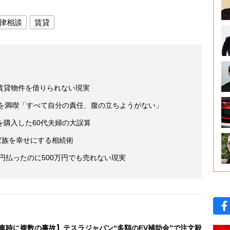
律相談
賃貸
賃貸物件を借りられない現実
活を満喫「すべて自分の責任、腹の立ちようがない」
を購入した60代夫婦の大誤算
家族を幸せにする相続術
万円払ったのに500万円でも売れない現実
車時に複数の事故】テスラジャパン“多額のEV補助金”で注文殺