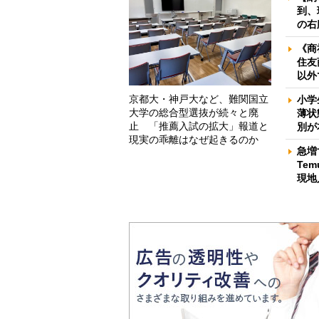
到、
の右
《商
住友
以外
京都大・神戸大など、難関国立
小学
大学の総合型選抜が続々と廃
薄状
止 「推薦入試の拡大」報道と
別が
現実の乖離はなぜ起きるのか
急増
Te
現地