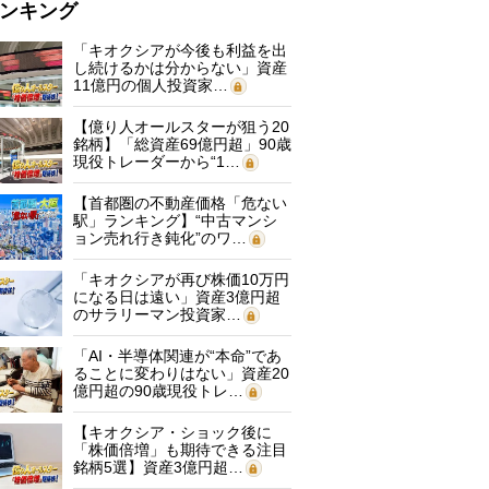
ンキング
「キオクシアが今後も利益を出
し続けるかは分からない」資産
11億円の個人投資家…
【億り人オールスターが狙う20
銘柄】「総資産69億円超」90歳
現役トレーダーから“1…
【首都圏の不動産価格「危ない
駅」ランキング】“中古マンシ
ョン売れ行き鈍化”のワ…
「キオクシアが再び株価10万円
になる日は遠い」資産3億円超
のサラリーマン投資家…
「AI・半導体関連が“本命”であ
ることに変わりはない」資産20
億円超の90歳現役トレ…
【キオクシア・ショック後に
「株価倍増」も期待できる注目
銘柄5選】資産3億円超…