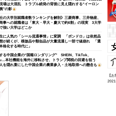
現場は大混乱 トラブル続発の背後に見え隠れする“イーロン
腕”の影
社の大学別就職者数ランキングを解剖》三菱商事、三井物産、
商事への就職者は「東大・早大・慶大で約6割」の現実 3大学
で強い大学はどこか
生に人気の「シール流通事情」に変調 「ボンドロ」は依然品
態が続くが、模倣品や類似品が大量流通し一部で値崩れ 「選
本格化する時代に」
する中国企業の“国籍ロンダリング” SHEIN、TikTok、
mu…本社機能を海外に移転させ、トランプ関税の回避を狙う
人を隠れ蓑にした中国企業の農業参入・土地取得への懸念も
【お
202