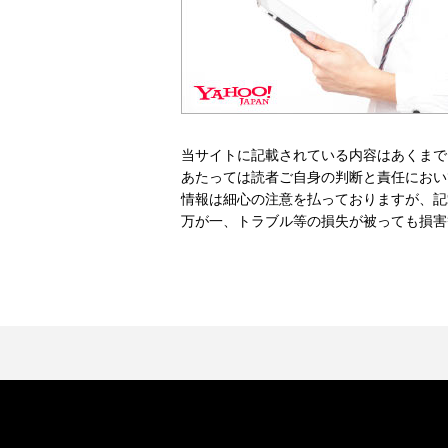
当サイトに記載されている内容はあくまで
あたっては読者ご自身の判断と責任におい
情報は細心の注意を払っておりますが、記
万が一、トラブル等の損失が被っても損害