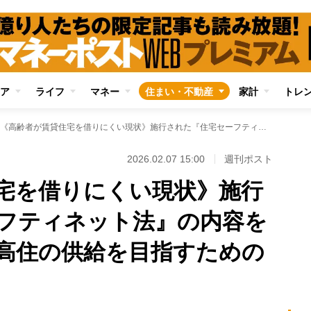
ア
ライフ
マネー
住まい・不動産
家計
トレ
《高齢者が賃貸住宅を借りにくい現状》施行された『住宅セーフティネット法』の内容を弁護士が解説 サ高住の供給を目指すための法律も参考に
2026.02.07 15:00
週刊ポスト
宅を借りにくい現状》施行
フティネット法』の内容を
高住の供給を目指すための