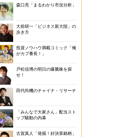
森口亮「まるわかり市況分析」
大前研一「ビジネス新大陸」の
歩き方
投資ノウハウ満載コミック「俺
がカブ番長！」
戸松信博の明日の爆騰株を探
せ！
田代尚機のチャイナ・リサーチ
「みんなで大家さん」配当スト
ップ騒動の内幕
古賀真人「発掘！好決算銘柄」