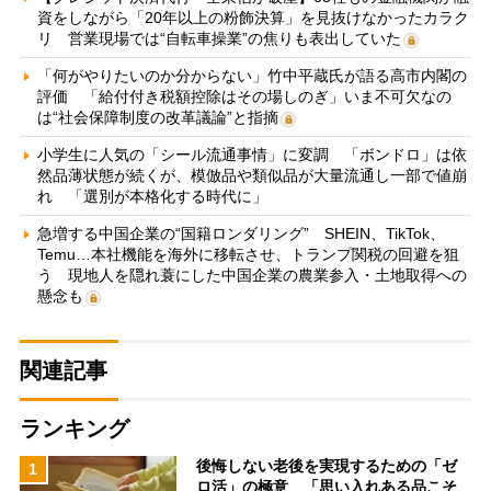
資をしながら「20年以上の粉飾決算」を見抜けなかったカラク
リ 営業現場では“自転車操業”の焦りも表出していた
「何がやりたいのか分からない」竹中平蔵氏が語る高市内閣の
評価 「給付付き税額控除はその場しのぎ」いま不可欠なの
は“社会保障制度の改革議論”と指摘
小学生に人気の「シール流通事情」に変調 「ボンドロ」は依
然品薄状態が続くが、模倣品や類似品が大量流通し一部で値崩
れ 「選別が本格化する時代に」
急増する中国企業の“国籍ロンダリング” SHEIN、TikTok、
Temu…本社機能を海外に移転させ、トランプ関税の回避を狙
う 現地人を隠れ蓑にした中国企業の農業参入・土地取得への
懸念も
関連記事
ランキング
後悔しない老後を実現するための「ゼ
1
ロ活」の極意 「思い入れある品こそ