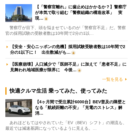
【「警察官離れ」に歯止めはかかるか？】警察庁
が本気で取り組む「警察組織の構造改革」 実
現…
警察庁が目下、頭を悩ませているのが「警察官不足」だ。警察
官の採用試験の受験者数は10年間で2分の1以…
【安全・安心ニッポンの危機】採用試験受験者数は10年間で2
分の1以下に！ 出生数減がも…
【医療崩壊】人口減少で「医師不足」に加えて「患者不足」に
見舞われ地域医療が限界に 今後…
一覧を見る
快適クルマ生活 乗ってみた、使ってみた
【4ヶ月間で受注累計6000台】BEV普及の障壁と
なる「航続距離の不安」「充電のストレス」解
消…
あれほどもてはやされていた「EV（BEV）シフト」の潮流も、
最近では減速基調になっているように見える。…