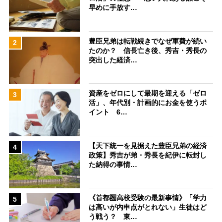
早めに手放す…
豊臣兄弟は転戦続きでなぜ軍費が続い
2
たのか？ 信長亡き後、秀吉・秀長の
突出した経済…
資産をゼロにして最期を迎える「ゼロ
3
活」、年代別・計画的にお金を使うポ
イント 6…
【天下統一を見据えた豊臣兄弟の経済
4
政策】秀吉が弟・秀長を紀伊に転封し
た納得の事情…
《首都圏高校受験の最新事情》「学力
5
は高いが内申点がとれない」生徒はど
う戦う？ 東…