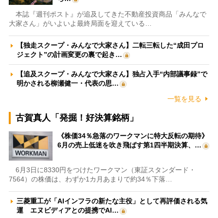
本誌『週刊ポスト』が追及してきた不動産投資商品「みんなで
大家さん」がいよいよ最終局面を迎えている…
【独走スクープ・みんなで大家さん】二転三転した“成田プロ
ジェクト”の計画変更の裏で起き…
【追及スクープ・みんなで大家さん】独占入手“内部議事録”で
明かされる柳瀬健一・代表の思…
一覧を見る
古賀真人「発掘！好決算銘柄」
《株価34％急落のワークマンに特大反転の期待》
6月の売上低迷を吹き飛ばす第1四半期決算、…
6月3日に8330円をつけたワークマン（東証スタンダード・
7564）の株価は、わずか1カ月あまりで約34％下落…
三菱重工が「AIインフラの新たな主役」として再評価される気
運 エヌビディアとの提携でAI…