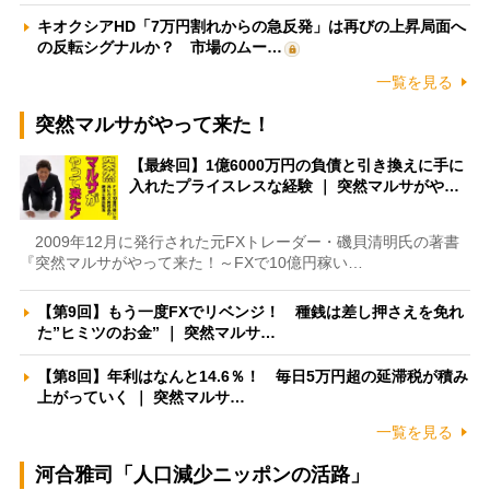
キオクシアHD「7万円割れからの急反発」は再びの上昇局面へ
の反転シグナルか？ 市場のムー…
一覧を見る
突然マルサがやって来た！
【最終回】1億6000万円の負債と引き換えに手に
入れたプライスレスな経験 ｜ 突然マルサがや…
2009年12月に発行された元FXトレーダー・磯貝清明氏の著書
『突然マルサがやって来た！～FXで10億円稼い…
【第9回】もう一度FXでリベンジ！ 種銭は差し押さえを免れ
た”ヒミツのお金” ｜ 突然マルサ…
【第8回】年利はなんと14.6％！ 毎日5万円超の延滞税が積み
上がっていく ｜ 突然マルサ…
一覧を見る
河合雅司「人口減少ニッポンの活路」