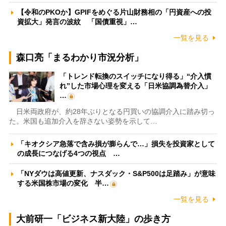
【令和のPKOか】GPIFをめぐる片山財務相の「円資産への投
資拡大」発言の波紋 「国債重視」…
一覧を見る
森口亮「まるわかり市況分析」
「トレンド転換のスイッチになり得る」“介入慣
れ”した市場心理を変える「日米協調為替介入」
…
日米両政府が、約28年ぶりとなる円買いの協調介入に踏み切っ
た。米国も追加介入を辞さない姿勢を示して…
「キオクシア急落で含み損が膨らんで…」損失を投資家として
の成長につなげる4つの視点 …
「NYダウは高値更新、ナスダック・S&P500は足踏み」が意味
する米国株市場の変化 半…
一覧を見る
大前研一「ビジネス新大陸」の歩き方