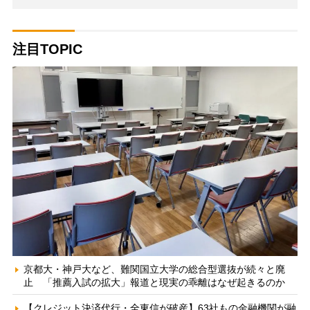
注目TOPIC
京都大・神戸大など、難関国立大学の総合型選抜が続々と廃
止 「推薦入試の拡大」報道と現実の乖離はなぜ起きるのか
【クレジット決済代行・全東信が破産】63社もの金融機関が融