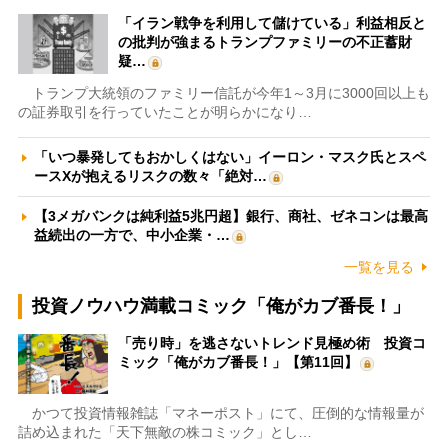
「イラン戦争を利用して儲けている」利益相反と
の批判が強まるトランプファミリーの不正蓄財
疑…
トランプ大統領のファミリー信託が今年1～3月に3000回以上も
の証券取引を行っていたことが明らかになり…
「いつ暴発してもおかしくはない」イーロン・マスク氏とスペ
ースXが抱えるリスクの数々「絶対…
【3メガバンクは純利益5兆円超】銀行、商社、ゼネコンは最高
益続出の一方で、中小企業・…
一覧を見る
投資ノウハウ満載コミック「俺がカブ番長！」
「売り時」を逃さないトレンド見極め術 投資コ
ミック「俺がカブ番長！」【第11回】
かつて投資情報雑誌「マネーポスト」にて、圧倒的な情報量が
詰め込まれた「天下無敵の株コミック」とし…