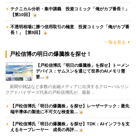
テクニカル分析・集中講義 投資コミック「俺がカブ番長！」
【第10回】
不透明相場に勝つ信用取引の極意 投資コミック「俺がカブ番
長！」【第9回】
一覧を見る
戸松信博の明日の爆騰株を探せ！
【戸松信博氏「明日の爆騰株」を探せ】トーメン
デバイス：サムスンを通じて世界のAIメモリ需
要…
新聞や雑誌など多数の金融メディアに出演するグローバルリン
クアドバイザーズ代表の戸松信博氏が、最新…
【戸松信博氏「明日の爆騰株」を探せ】レーザーテック：最先
端半導体の製造に不可欠な検査装…
【戸松信博氏「明日の爆騰株」を探せ】TDK：AIインフラを支
えるキープレーヤー 成長の再評…