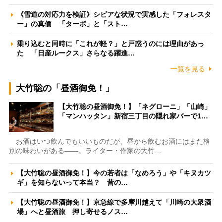
《雪道の対応力を検証》シビアな状況で実感した「フォレスタ
ー」の真価 「ターボ」と「スト…
乗り込むと同時に「これが軽？」と戸惑うのには理由があっ
た 「日産ルークス」さらなる躍進…
一覧を見る
大竹聡の「昼酒御免！」
【大竹聡の昼酒御免！】「ネグローニ」「山崎」
「マンハッタン」新宿三丁目の隠れ家バーで1…
お酒はいつ飲んでもいいものだが、昼から飲むお酒にはまた格
別の味わいがある――。ライター・作家の大竹…
【大竹聡の昼酒御免！】今の若者は「なめろう」や「キヌカツ
ギ」を知らないって本当？ 昔の…
【大竹聡の昼酒御免！】京急線で多摩川越えて「川崎の大衆酒
場」へと昼酒旅 押し寄せるノス…