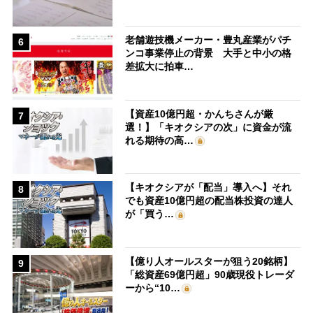
老舗遊技機メーカー・豊丸産業がパチ
6
ンコ事業停止の背景 大手と中小の格
差拡大に拍車…
【資産10億円超・かんちさんが厳
7
選！】「キオクシアの次」に資金が流
れる期待の高…
【キオクシアが「配当」導入へ】それ
8
でも資産10億円超の配当株投資の達人
が「買う…
【億り人オールスターが狙う20銘柄】
9
「総資産69億円超」90歳現役トレーダ
ーから“10…