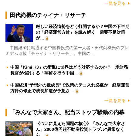
一覧を見る
田代尚機のチャイナ・リサーチ
厳しい経済情勢をどう打開するか？中国の下半期
の「経済運営方針」を読み解く 需要不足対策
が…
中国経済に精通する中国株投資の第一人者・田代尚機氏のプレ
ミアム連載「チャイナ・リサーチ」。中国の…
中国「Kimi K3」の衝撃に世界はどう対応するのか？ 米財務
長官が検討する「蒸留を行う中国…
中国経済“予想外の低成長”で政策のテコ入れ必至か 経済運営
方針の修正で成長加速が予想さ…
一覧を見る
「みんなで大家さん」配当ストップ騒動の内幕
《ついに見えた問題の核心》「みんなで大家さ
ん」2000億円超不動産投資トラブル“異常なく
ら…