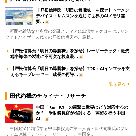
【戸松信博氏「明日の爆騰株」を探せ】トーメン
デバイス：サムスンを通じて世界のAIメモリ需
要…
新聞や雑誌など多数の金融メディアに出演するグローバルリン
クアドバイザーズ代表の戸松信博氏が、最新…
【戸松信博氏「明日の爆騰株」を探せ】レーザーテック：最先
端半導体の製造に不可欠な検査装…
【戸松信博氏「明日の爆騰株」を探せ】TDK：AIインフラを支
えるキープレーヤー 成長の再評…
一覧を見る
田代尚機のチャイナ・リサーチ
中国「Kimi K3」の衝撃に世界はどう対応するの
か？ 米財務長官が検討する「蒸留を行う中国
AI…
中国経済に精通する中国株投資の第一人者・田代尚機氏のプレ
ミアム連載「チャイナ・リサーチ」。中国企…