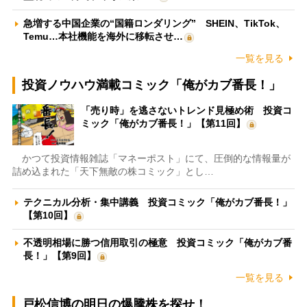
急増する中国企業の“国籍ロンダリング” SHEIN、TikTok、
Temu…本社機能を海外に移転させ…
一覧を見る
投資ノウハウ満載コミック「俺がカブ番長！」
「売り時」を逃さないトレンド見極め術 投資コ
ミック「俺がカブ番長！」【第11回】
かつて投資情報雑誌「マネーポスト」にて、圧倒的な情報量が
詰め込まれた「天下無敵の株コミック」とし…
テクニカル分析・集中講義 投資コミック「俺がカブ番長！」
【第10回】
不透明相場に勝つ信用取引の極意 投資コミック「俺がカブ番
長！」【第9回】
一覧を見る
戸松信博の明日の爆騰株を探せ！