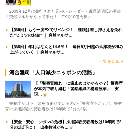
2009年12月に発行された元FXトレーダー・磯貝清明氏の著書
『突然マルサがやって来た！～FXで10億円稼い…
【第9回】もう一度FXでリベンジ！ 種銭は差し押さえを免れ
た”ヒミツのお金” ｜ 突然マルサ…
【第8回】年利はなんと14.6％！ 毎日5万円超の延滞税が積み
上がっていく ｜ 突然マルサ…
一覧を見る
河合雅司「人口減少ニッポンの活路」
【「警察官離れ」に歯止めはかかるか？】警察庁
が本気で取り組む「警察組織の構造改革」 実
現…
警察庁が目下、頭を悩ませているのが「警察官不足」だ。警察
官の採用試験の受験者数は10年間で2分の1以…
【安全・安心ニッポンの危機】採用試験受験者数は10年間で2
分の1以下に！ 出生数減がも…