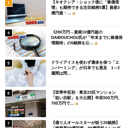
【キオクシア・ショック後に「株価倍
3
増」も期待できる注目銘柄5選】資産3
億円超・…
《200万円→資産10億円超の
4
DAIBOUCHOU氏が「年末までに株価倍
増期待」の5銘柄を公…
ドライアイスを使わず遺体を保つ「エ
5
ンバーミング」が日本でも普及 1～2
週間は問…
【世帯年収別・東京23区マンション
6
「狙い目駅」を大公開】年収500万円、
700万円で…
【億り人オールスターが狙う20銘柄】
7