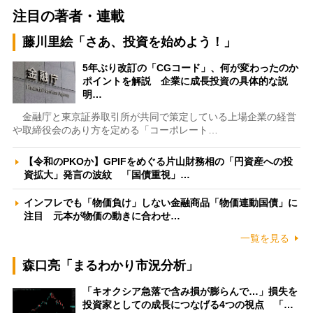
注目の著者・連載
藤川里絵「さあ、投資を始めよう！」
5年ぶり改訂の「CGコード」、何が変わったのか
ポイントを解説 企業に成長投資の具体的な説
明…
金融庁と東京証券取引所が共同で策定している上場企業の経営
や取締役会のあり方を定める「コーポレート…
【令和のPKOか】GPIFをめぐる片山財務相の「円資産への投
資拡大」発言の波紋 「国債重視」…
インフレでも「物価負け」しない金融商品「物価連動国債」に
注目 元本が物価の動きに合わせ…
一覧を見る
森口亮「まるわかり市況分析」
「キオクシア急落で含み損が膨らんで…」損失を
投資家としての成長につなげる4つの視点 「…