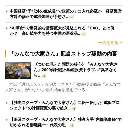
中国経済“予想外の低成長”で政策のテコ入れ必至か 経済運営
方針の修正で成長加速が予想さ…
“AI革命”で爆発的な需要拡大が見込まれる「CXO」とは何
か？ 高い競争力を持つ中国の医薬品…
一覧を見る
「みんなで大家さん」配当ストップ騒動の内幕
《ついに見えた問題の核心》「みんなで大家さ
ん」2000億円超不動産投資トラブル“異常なく
ら…
本誌『週刊ポスト』が追及してきた不動産投資商品「みんなで
大家さん」がいよいよ最終局面を迎えている…
【独走スクープ・みんなで大家さん】二転三転した“成田プロ
ジェクト”の計画変更の裏で起き…
【追及スクープ・みんなで大家さん】独占入手“内部議事録”で
明かされる柳瀬健一・代表の思…