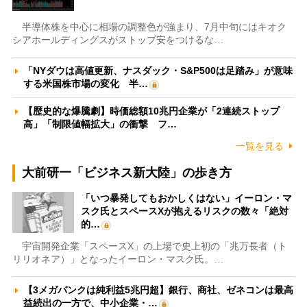
半導体株を中心に相場の調整色が強まり、7月中旬にはキオク
シアホールディングスがストップ安をつけるな…
「NYダウは高値更新、ナスダック・S&P500は足踏み」が意味
する米国株市場の変化 半…
【歴史的な爆騰劇】時価総額10兆円企業が「2連続ストップ
高」「制限値幅拡大」の衝撃 フ…
一覧を見る
大前研一「ビジネス新大陸」の歩き方
「いつ暴発してもおかしくはない」イーロン・マ
スク氏とスペースXが抱えるリスクの数々「絶対
的…
宇宙開発企業「スペースX」の上場で史上初の「兆万長者（ト
リリオネア）」となったイーロン・マスク氏。…
【3メガバンクは純利益5兆円超】銀行、商社、ゼネコンは最高
益続出の一方で、中小企業・…