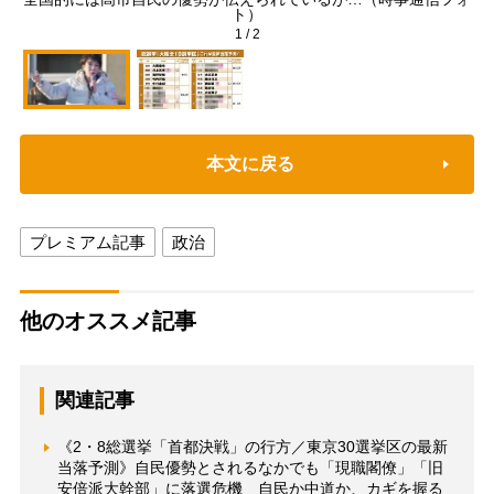
ト）
1
/
2
本文に戻る
プレミアム記事
政治
他のオススメ記事
関連記事
《2・8総選挙「首都決戦」の行方／東京30選挙区の最新
当落予測》自民優勢とされるなかでも「現職閣僚」「旧
安倍派大幹部」に落選危機 自民か中道か、カギを握る