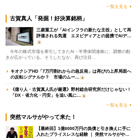
一覧を見る
古賀真人「発掘！好決算銘柄」
三菱重工が「AIインフラの新たな主役」として再
評価される気運 エヌビディアとの提携でAIデ…
今年の株式市場を牽引してきたAI・半導体関連株に、調整の動
きが広がっている。そうしたなか、再び注目…
キオクシアHD「7万円割れからの急反発」は再びの上昇局面へ
の反転シグナルか？ 市場のムー…
《億り人・古賀真人氏が厳選》野村総合研究所だけじゃない！
「DX・省力化・円安」を追い風に…
一覧を見る
突然マルサがやって来た！
【最終回】1億6000万円の負債と引き換えに手に
入れたプライスレスな経験 ｜ 突然マルサがや…