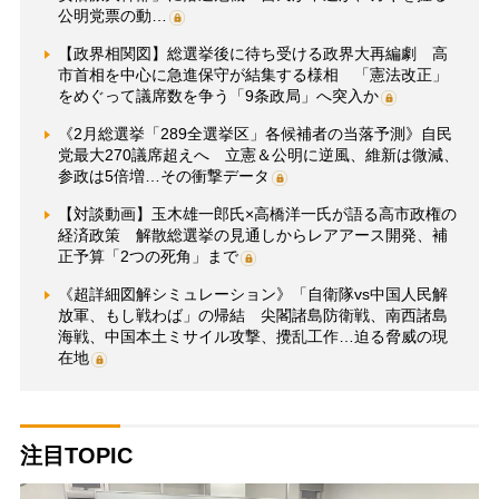
公明党票の動…
【政界相関図】総選挙後に待ち受ける政界大再編劇 高
市首相を中心に急進保守が結集する様相 「憲法改正」
をめぐって議席数を争う「9条政局」へ突入か
《2月総選挙「289全選挙区」各候補者の当落予測》自民
党最大270議席超えへ 立憲＆公明に逆風、維新は微減、
参政は5倍増…その衝撃データ
【対談動画】玉木雄一郎氏×高橋洋一氏が語る高市政権の
経済政策 解散総選挙の見通しからレアアース開発、補
正予算「2つの死角」まで
《超詳細図解シミュレーション》「自衛隊vs中国人民解
放軍、もし戦わば」の帰結 尖閣諸島防衛戦、南西諸島
海戦、中国本土ミサイル攻撃、攪乱工作…迫る脅威の現
在地
注目TOPIC