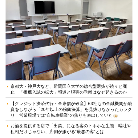
京都大・神戸大など、難関国立大学の総合型選抜が続々と廃
止 「推薦入試の拡大」報道と現実の乖離はなぜ起きるのか
【クレジット決済代行・全東信が破産】63社もの金融機関が融
資をしながら「20年以上の粉飾決算」を見抜けなかったカラク
リ 営業現場では“自転車操業”の焦りも表出していた
お酒を提供する店で「出禁」になる客のトホホな生態 嘔吐や
粗相だけじゃない、店側が嫌がる“最悪の客”とは