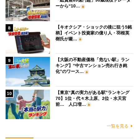
「総資産69億円超」90歳現役トレーダ
ーから“10…
【キオクシア・ショックの後に狙う5銘
8
柄】イベント投資家の億り人・羽根英
樹氏が厳…
【大阪の不動産価格「危ない駅」ラン
9
キング】“中古マンション売れ行き鈍
化”のワース…
【東京“真の実力がある駅”ランキング
10
70】1位・代々木上原、2位・水天宮
前… 人口増…
一覧を見る