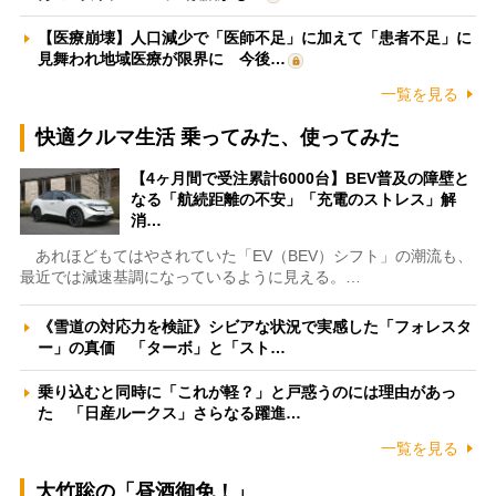
【医療崩壊】人口減少で「医師不足」に加えて「患者不足」に
見舞われ地域医療が限界に 今後…
一覧を見る
快適クルマ生活 乗ってみた、使ってみた
【4ヶ月間で受注累計6000台】BEV普及の障壁と
なる「航続距離の不安」「充電のストレス」解
消…
あれほどもてはやされていた「EV（BEV）シフト」の潮流も、
最近では減速基調になっているように見える。…
《雪道の対応力を検証》シビアな状況で実感した「フォレスタ
ー」の真価 「ターボ」と「スト…
乗り込むと同時に「これが軽？」と戸惑うのには理由があっ
た 「日産ルークス」さらなる躍進…
一覧を見る
大竹聡の「昼酒御免！」