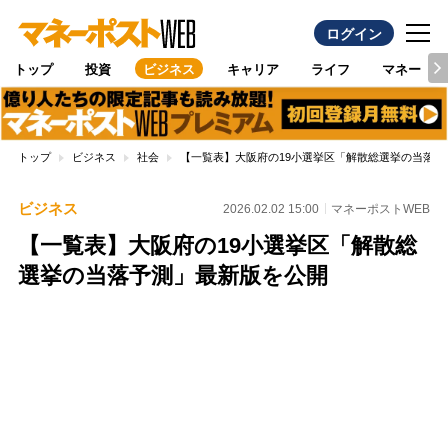
ログイン
トップ
投資
ビジネス
キャリア
ライフ
マネー
トップ
ビジネス
社会
【一覧表】大阪府の19小選挙区「解散総選挙の当落予
ビジネス
2026.02.02 15:00
マネーポストWEB
【一覧表】大阪府の19小選挙区「解散総
選挙の当落予測」最新版を公開
Loaded
:
100.00%
/
Unmute