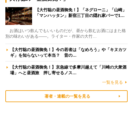
【大竹聡の昼酒御免！】「ネグローニ」「山崎」
「マンハッタン」新宿三丁目の隠れ家バーで1…
お酒はいつ飲んでもいいものだが、昼から飲むお酒にはまた格
別の味わいがある――。ライター・作家の大竹…
【大竹聡の昼酒御免！】今の若者は「なめろう」や「キヌカツ
ギ」を知らないって本当？ 昔の…
【大竹聡の昼酒御免！】京急線で多摩川越えて「川崎の大衆酒
場」へと昼酒旅 押し寄せるノス…
一覧を見る
著者・連載の一覧を見る