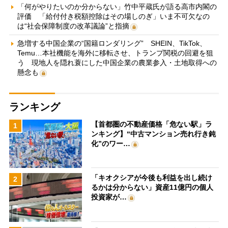
「何がやりたいのか分からない」竹中平蔵氏が語る高市内閣の
評価 「給付付き税額控除はその場しのぎ」いま不可欠なの
は“社会保障制度の改革議論”と指摘
急増する中国企業の“国籍ロンダリング” SHEIN、TikTok、
Temu…本社機能を海外に移転させ、トランプ関税の回避を狙
う 現地人を隠れ蓑にした中国企業の農業参入・土地取得への
懸念も
ランキング
【首都圏の不動産価格「危ない駅」ラ
1
ンキング】“中古マンション売れ行き鈍
化”のワー…
「キオクシアが今後も利益を出し続け
2
るかは分からない」資産11億円の個人
投資家が…