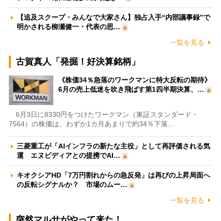
【追及スクープ・みんなで大家さん】独占入手“内部議事録”で
明かされる柳瀬健一・代表の思…
一覧を見る
古賀真人「発掘！好決算銘柄」
《株価34％急落のワークマンに特大反転の期待》
6月の売上低迷を吹き飛ばす第1四半期決算、…
6月3日に8330円をつけたワークマン（東証スタンダード・
7564）の株価は、わずか1カ月あまりで約34％下落…
三菱重工が「AIインフラの新たな主役」として再評価される気
運 エヌビディアとの提携でAI…
キオクシアHD「7万円割れからの急反発」は再びの上昇局面へ
の反転シグナルか？ 市場のムー…
一覧を見る
突然マルサがやって来た！