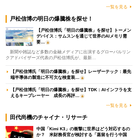
一覧を見る
戸松信博の明日の爆騰株を探せ！
【戸松信博氏「明日の爆騰株」を探せ】トーメン
デバイス：サムスンを通じて世界のAIメモリ需
要…
新聞や雑誌など多数の金融メディアに出演するグローバルリン
クアドバイザーズ代表の戸松信博氏が、最新…
【戸松信博氏「明日の爆騰株」を探せ】レーザーテック：最先
端半導体の製造に不可欠な検査装…
【戸松信博氏「明日の爆騰株」を探せ】TDK：AIインフラを支
えるキープレーヤー 成長の再評…
一覧を見る
田代尚機のチャイナ・リサーチ
中国「Kimi K3」の衝撃に世界はどう対応するの
か？ 米財務長官が検討する「蒸留を行う中国