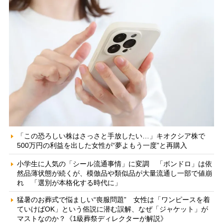
「この恐ろしい株はさっさと手放したい…」キオクシア株で
500万円の利益を出した女性が“夢よもう一度”と再購入
小学生に人気の「シール流通事情」に変調 「ボンドロ」は依
然品薄状態が続くが、模倣品や類似品が大量流通し一部で値崩
れ 「選別が本格化する時代に」
猛暑のお葬式で悩ましい“喪服問題” 女性は「ワンピースを着
ていけばOK」という俗説に潜む誤解、なぜ「ジャケット」が
マストなのか？《1級葬祭ディレクターが解説》