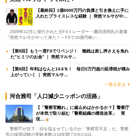
【最終回】1億6000万円の負債と引き換えに手に
入れたプライスレスな経験 ｜ 突然マルサがや…
2009年12月に発行された元FXトレーダー・磯貝清明氏の著書
『突然マルサがやって来た！～FXで10億円稼い…
【第9回】もう一度FXでリベンジ！ 種銭は差し押さえを免れ
た”ヒミツのお金” ｜ 突然マルサ…
【第8回】年利はなんと14.6％！ 毎日5万円超の延滞税が積み
上がっていく ｜ 突然マルサ…
一覧を見る
河合雅司「人口減少ニッポンの活路」
【「警察官離れ」に歯止めはかかるか？】警察庁
が本気で取り組む「警察組織の構造改革」 実
現…
警察庁が目下、頭を悩ませているのが「警察官不足」だ。警察
官の採用試験の受験者数は10年間で2分の1以…