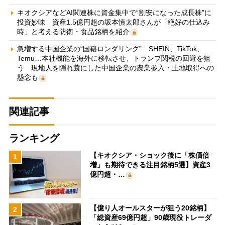
キオクシアなどAI関連株に資金集中で“割安になった成長株”に
投資妙味 資産1.5億円超の坂本慎太郎さんが「絶好の仕込み
時」と考える防衛・食品銘柄を紹介
急増する中国企業の“国籍ロンダリング” SHEIN、TikTok、
Temu…本社機能を海外に移転させ、トランプ関税の回避を狙
う 現地人を隠れ蓑にした中国企業の農業参入・土地取得への
懸念も
関連記事
ランキング
【キオクシア・ショック後に「株価倍
1
増」も期待できる注目銘柄5選】資産3
億円超・…
【億り人オールスターが狙う20銘柄】
2
「総資産69億円超」90歳現役トレーダ