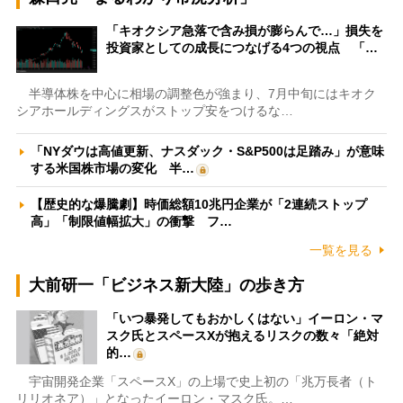
「キオクシア急落で含み損が膨らんで…」損失を
投資家としての成長につなげる4つの視点 「…
半導体株を中心に相場の調整色が強まり、7月中旬にはキオク
シアホールディングスがストップ安をつけるな…
「NYダウは高値更新、ナスダック・S&P500は足踏み」が意味
する米国株市場の変化 半…
【歴史的な爆騰劇】時価総額10兆円企業が「2連続ストップ
高」「制限値幅拡大」の衝撃 フ…
一覧を見る
大前研一「ビジネス新大陸」の歩き方
「いつ暴発してもおかしくはない」イーロン・マ
スク氏とスペースXが抱えるリスクの数々「絶対
的…
宇宙開発企業「スペースX」の上場で史上初の「兆万長者（ト
リリオネア）」となったイーロン・マスク氏。…