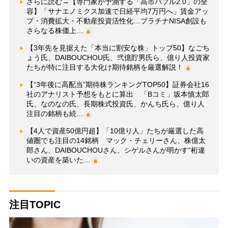
さらに読む→【専門家が予測する「高市バブル2.0」の全
容】「サナエノミクス加速で日経平均7万円へ」賃金アッ
プ・消費拡大・不動産投資活性化…プラチナNISA創設も
さらなる株価上…
【3年先を見据えた「本当に割安な株」トップ50】なごち
ょう氏、DAIBOUCHOU氏、弐億貯男氏ら、億り人投資家
たちが特に注目する大化け期待銘柄を厳選解説！
【“3年後に高配当”期待株ランキングTOP50】証券会社16
社のアナリスト予想をもとに算出 「Bコミ」坂本慎太郎
氏、なのなの氏、長期株式投資氏、かんち氏ら、億り人
注目の銘柄も続…
【4人で資産50億円超】「10億り人」たちが厳選した高
値圏でも注目の14銘柄 マック・チェリーさん、株億太
郎さん、DAIBOUCHOUさん、シゲルさんが明かす“桁違
いの資産を築いた…
注目TOPIC