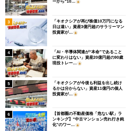
ーから“10…
「キオクシアが再び株価10万円になる
3
日は遠い」資産3億円超のサラリーマン
投資家が…
「AI・半導体関連が“本命”であること
4
に変わりはない」資産20億円超の90歳
現役トレー…
「キオクシアが今後も利益を出し続け
5
るかは分からない」資産11億円の個人
投資家が…
【首都圏の不動産価格「危ない駅」ラ
6
ンキング】“中古マンション売れ行き鈍
化”のワー…