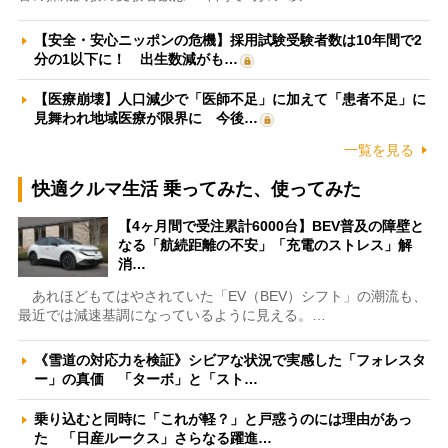
【安全・安心ニッポンの危機】採用試験受験者数は10年間で2
分の1以下に！ 出生数減がも…
【医療崩壊】人口減少で「医師不足」に加えて「患者不足」に
見舞われ地域医療が限界に 今後…
一覧を見る
快適クルマ生活 乗ってみた、使ってみた
【4ヶ月間で受注累計6000台】BEV普及の障壁と
なる「航続距離の不安」「充電のストレス」解
消…
あれほどもてはやされていた「EV（BEV）シフト」の潮流も、
最近では減速基調になっているように見える。…
《雪道の対応力を検証》シビアな状況で実感した「フォレスタ
ー」の真価 「ターボ」と「スト…
乗り込むと同時に「これが軽？」と戸惑うのには理由があっ
た 「日産ルークス」さらなる躍進…