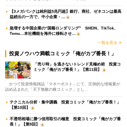
【3メガバンクは純利益5兆円超】銀行、商社、ゼネコンは最高
益続出の一方で、中小企業・…
急増する中国企業の“国籍ロンダリング” SHEIN、TikTok、
Temu…本社機能を海外に移転させ…
一覧を見る
投資ノウハウ満載コミック「俺がカブ番長！」
「売り時」を逃さないトレンド見極め術 投資コ
ミック「俺がカブ番長！」【第11回】
かつて投資情報雑誌「マネーポスト」にて、圧倒的な情報量が
詰め込まれた「天下無敵の株コミック」とし…
テクニカル分析・集中講義 投資コミック「俺がカブ番長！」
【第10回】
不透明相場に勝つ信用取引の極意 投資コミック「俺がカブ番
長！」【第9回】