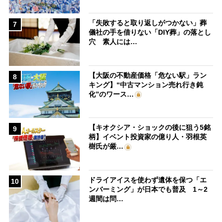
「失敗すると取り返しがつかない」葬
7
儀社の手を借りない「DIY葬」の落とし
穴 素人には…
【大阪の不動産価格「危ない駅」ラン
8
キング】“中古マンション売れ行き鈍
化”のワース…
【キオクシア・ショックの後に狙う5銘
9
柄】イベント投資家の億り人・羽根英
樹氏が厳…
ドライアイスを使わず遺体を保つ「エ
10
ンバーミング」が日本でも普及 1～2
週間は問…