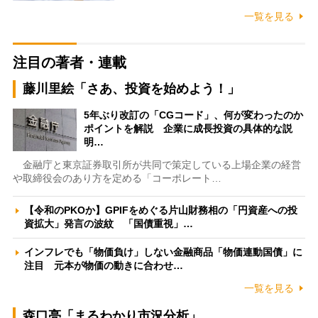
一覧を見る
注目の著者・連載
藤川里絵「さあ、投資を始めよう！」
5年ぶり改訂の「CGコード」、何が変わったのか
ポイントを解説 企業に成長投資の具体的な説
明…
金融庁と東京証券取引所が共同で策定している上場企業の経営
や取締役会のあり方を定める「コーポレート…
【令和のPKOか】GPIFをめぐる片山財務相の「円資産への投
資拡大」発言の波紋 「国債重視」…
インフレでも「物価負け」しない金融商品「物価連動国債」に
注目 元本が物価の動きに合わせ…
一覧を見る
森口亮「まるわかり市況分析」