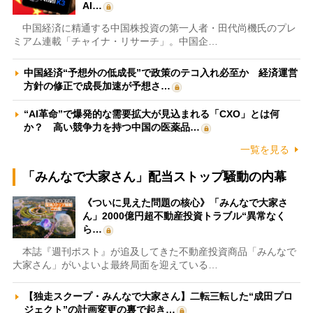
AI…
中国経済に精通する中国株投資の第一人者・田代尚機氏のプレ
ミアム連載「チャイナ・リサーチ」。中国企…
中国経済“予想外の低成長”で政策のテコ入れ必至か 経済運営
方針の修正で成長加速が予想さ…
“AI革命”で爆発的な需要拡大が見込まれる「CXO」とは何
か？ 高い競争力を持つ中国の医薬品…
一覧を見る
「みんなで大家さん」配当ストップ騒動の内幕
《ついに見えた問題の核心》「みんなで大家さ
ん」2000億円超不動産投資トラブル“異常なく
ら…
本誌『週刊ポスト』が追及してきた不動産投資商品「みんなで
大家さん」がいよいよ最終局面を迎えている…
【独走スクープ・みんなで大家さん】二転三転した“成田プロ
ジェクト”の計画変更の裏で起き…