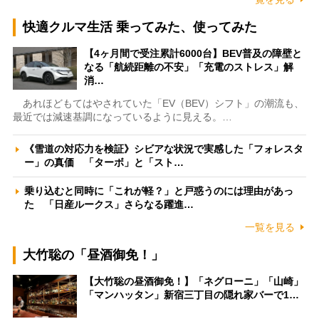
快適クルマ生活 乗ってみた、使ってみた
【4ヶ月間で受注累計6000台】BEV普及の障壁と
なる「航続距離の不安」「充電のストレス」解
消…
あれほどもてはやされていた「EV（BEV）シフト」の潮流も、
最近では減速基調になっているように見える。…
《雪道の対応力を検証》シビアな状況で実感した「フォレスタ
ー」の真価 「ターボ」と「スト…
乗り込むと同時に「これが軽？」と戸惑うのには理由があっ
た 「日産ルークス」さらなる躍進…
一覧を見る
大竹聡の「昼酒御免！」
【大竹聡の昼酒御免！】「ネグローニ」「山崎」
「マンハッタン」新宿三丁目の隠れ家バーで1…