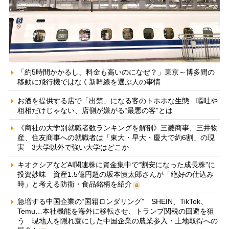
「約5時間かかるし、料金も高いのになぜ？」東京～博多間の
移動に飛行機ではなく新幹線を選ぶ人の事情
お酒を提供する店で「出禁」になる客のトホホな生態 嘔吐や
粗相だけじゃない、店側が嫌がる“最悪の客”とは
《商社の大学別就職者数ランキングを解剖》三菱商事、三井物
産、住友商事への就職者は「東大・早大・慶大で約6割」の現
実 3大学以外で強い大学はどこか
キオクシアなどAI関連株に資金集中で“割安になった成長株”に
投資妙味 資産1.5億円超の坂本慎太郎さんが「絶好の仕込み
時」と考える防衛・食品銘柄を紹介
急増する中国企業の“国籍ロンダリング” SHEIN、TikTok、
Temu…本社機能を海外に移転させ、トランプ関税の回避を狙
う 現地人を隠れ蓑にした中国企業の農業参入・土地取得への