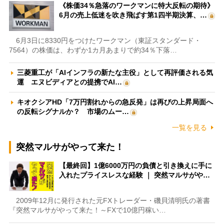
《株価34％急落のワークマンに特大反転の期待》
6月の売上低迷を吹き飛ばす第1四半期決算、…
6月3日に8330円をつけたワークマン（東証スタンダード・
7564）の株価は、わずか1カ月あまりで約34％下落…
三菱重工が「AIインフラの新たな主役」として再評価される気
運 エヌビディアとの提携でAI…
キオクシアHD「7万円割れからの急反発」は再びの上昇局面へ
の反転シグナルか？ 市場のムー…
一覧を見る
突然マルサがやって来た！
【最終回】1億6000万円の負債と引き換えに手に
入れたプライスレスな経験 ｜ 突然マルサがや…
2009年12月に発行された元FXトレーダー・磯貝清明氏の著書
『突然マルサがやって来た！～FXで10億円稼い…