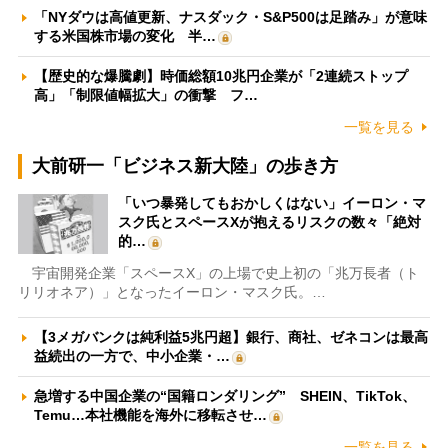
「NYダウは高値更新、ナスダック・S&P500は足踏み」が意味
する米国株市場の変化 半…
【歴史的な爆騰劇】時価総額10兆円企業が「2連続ストップ
高」「制限値幅拡大」の衝撃 フ…
一覧を見る
大前研一「ビジネス新大陸」の歩き方
「いつ暴発してもおかしくはない」イーロン・マ
スク氏とスペースXが抱えるリスクの数々「絶対
的…
宇宙開発企業「スペースX」の上場で史上初の「兆万長者（ト
リリオネア）」となったイーロン・マスク氏。…
【3メガバンクは純利益5兆円超】銀行、商社、ゼネコンは最高
益続出の一方で、中小企業・…
急増する中国企業の“国籍ロンダリング” SHEIN、TikTok、
Temu…本社機能を海外に移転させ…
一覧を見る