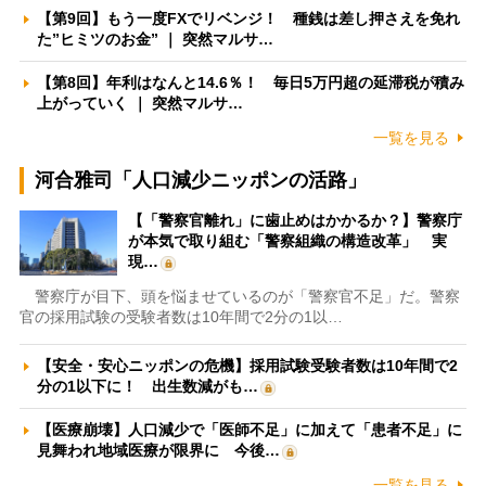
【第9回】もう一度FXでリベンジ！ 種銭は差し押さえを免れ
た”ヒミツのお金” ｜ 突然マルサ…
【第8回】年利はなんと14.6％！ 毎日5万円超の延滞税が積み
上がっていく ｜ 突然マルサ…
一覧を見る
河合雅司「人口減少ニッポンの活路」
【「警察官離れ」に歯止めはかかるか？】警察庁
が本気で取り組む「警察組織の構造改革」 実
現…
警察庁が目下、頭を悩ませているのが「警察官不足」だ。警察
官の採用試験の受験者数は10年間で2分の1以…
【安全・安心ニッポンの危機】採用試験受験者数は10年間で2
分の1以下に！ 出生数減がも…
【医療崩壊】人口減少で「医師不足」に加えて「患者不足」に
見舞われ地域医療が限界に 今後…
一覧を見る