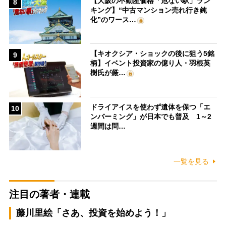
【大阪の不動産価格「危ない駅」ラン
8
キング】“中古マンション売れ行き鈍
化”のワース…
【キオクシア・ショックの後に狙う5銘
9
柄】イベント投資家の億り人・羽根英
樹氏が厳…
ドライアイスを使わず遺体を保つ「エ
10
ンバーミング」が日本でも普及 1～2
週間は問…
一覧を見る
注目の著者・連載
藤川里絵「さあ、投資を始めよう！」