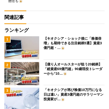
懸念も
関連記事
ランキング
【キオクシア・ショック後に「株価倍
1
増」も期待できる注目銘柄5選】資産3
億円超・…
【億り人オールスターが狙う20銘柄】
2
「総資産69億円超」90歳現役トレーダ
ーから“10…
「キオクシアが再び株価10万円になる
3
日は遠い」資産3億円超のサラリーマン
投資家が…