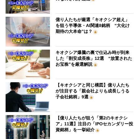
億り人たちが厳選「キオクシア超え」
を狙う半導体・AI関連8銘柄 “大化け
期待の大本命”は？
キオクシア爆騰の裏で仕込み時が到来
した「割安成長株」12選 “放置された
お宝株”を厳選解説
【キオクシアと同じ構図】億り人たち
が注目する「親会社よりも成長しうる
子会社銘柄」9選
【億り人たちが狙う「第2のキオクシ
ア」11選】注目の「IPOセカンダリー投
資銘柄」を一挙紹介