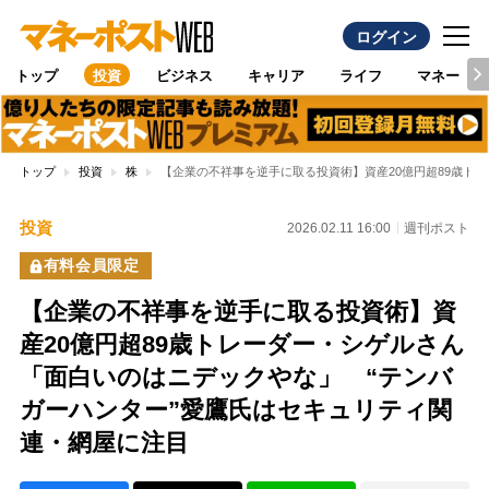
ログイン
トップ
投資
ビジネス
キャリア
ライフ
マネー
トップ
投資
株
【企業の不祥事を逆手に取る投資術】資産20億円超89歳ト
投資
2026.02.11 16:00
週刊ポスト
有料会員限定
【企業の不祥事を逆手に取る投資術】資
産20億円超89歳トレーダー・シゲルさん
「面白いのはニデックやな」 “テンバ
ガーハンター”愛鷹氏はセキュリティ関
連・網屋に注目