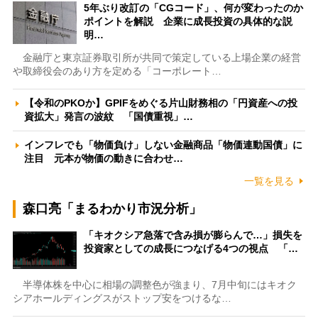
5年ぶり改訂の「CGコード」、何が変わったのか
ポイントを解説 企業に成長投資の具体的な説
明…
金融庁と東京証券取引所が共同で策定している上場企業の経営
や取締役会のあり方を定める「コーポレート…
【令和のPKOか】GPIFをめぐる片山財務相の「円資産への投
資拡大」発言の波紋 「国債重視」…
インフレでも「物価負け」しない金融商品「物価連動国債」に
注目 元本が物価の動きに合わせ…
一覧を見る
森口亮「まるわかり市況分析」
「キオクシア急落で含み損が膨らんで…」損失を
投資家としての成長につなげる4つの視点 「…
半導体株を中心に相場の調整色が強まり、7月中旬にはキオク
シアホールディングスがストップ安をつけるな…