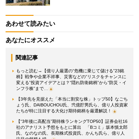
あわせて読みたい
あなたにオススメ
関連記事
もっと読む→【億り人厳選の“危機に乗じて儲ける”23銘
柄】戦争や企業不祥事、災害などの“リスクをチャンスに
変える”投資アイデアとは？“隠れ防衛銘柄”から“防災・イ
ンフラ株”まで…
【3年先を見据えた「本当に割安な株」トップ50】なごち
ょう氏、DAIBOUCHOU氏、弐億貯男氏ら、億り人投資家
たちが特に注目する大化け期待銘柄を厳選解説！
【“3年後に高配当”期待株ランキングTOP50】証券会社16
社のアナリスト予想をもとに算出 「Bコミ」坂本慎太郎
氏、なのなの氏、長期株式投資氏、かんち氏ら、億り人