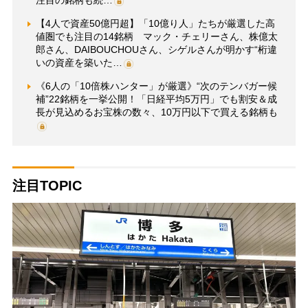
注目の銘柄も続…
【4人で資産50億円超】「10億り人」たちが厳選した高
値圏でも注目の14銘柄 マック・チェリーさん、株億太
郎さん、DAIBOUCHOUさん、シゲルさんが明かす“桁違
いの資産を築いた…
《6人の「10倍株ハンター」が厳選》“次のテンバガー候
補”22銘柄を一挙公開！「日経平均5万円」でも割安＆成
長が見込めるお宝株の数々、10万円以下で買える銘柄も
注目TOPIC