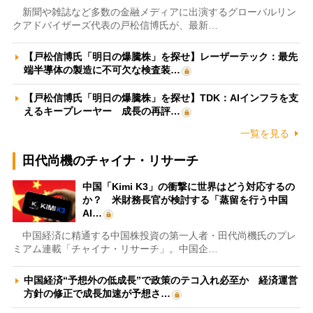
新聞や雑誌など多数の金融メディアに出演するグローバルリン
クアドバイザーズ代表の戸松信博氏が、最新…
【戸松信博氏「明日の爆騰株」を探せ】レーザーテック：最先
端半導体の製造に不可欠な検査装…
【戸松信博氏「明日の爆騰株」を探せ】TDK：AIインフラを支
えるキープレーヤー 成長の再評…
一覧を見る
田代尚機のチャイナ・リサーチ
中国「Kimi K3」の衝撃に世界はどう対応するの
か？ 米財務長官が検討する「蒸留を行う中国
AI…
中国経済に精通する中国株投資の第一人者・田代尚機氏のプレ
ミアム連載「チャイナ・リサーチ」。中国企…
中国経済“予想外の低成長”で政策のテコ入れ必至か 経済運営
方針の修正で成長加速が予想さ…