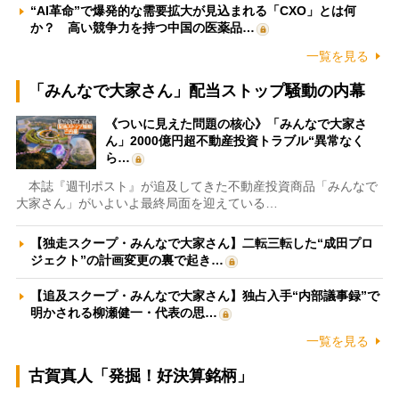
“AI革命”で爆発的な需要拡大が見込まれる「CXO」とは何
か？ 高い競争力を持つ中国の医薬品…
一覧を見る
「みんなで大家さん」配当ストップ騒動の内幕
《ついに見えた問題の核心》「みんなで大家さ
ん」2000億円超不動産投資トラブル“異常なく
ら…
本誌『週刊ポスト』が追及してきた不動産投資商品「みんなで
大家さん」がいよいよ最終局面を迎えている…
【独走スクープ・みんなで大家さん】二転三転した“成田プロ
ジェクト”の計画変更の裏で起き…
【追及スクープ・みんなで大家さん】独占入手“内部議事録”で
明かされる柳瀬健一・代表の思…
一覧を見る
古賀真人「発掘！好決算銘柄」