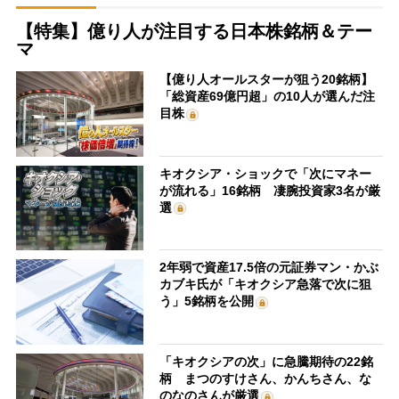
【特集】億り人が注目する日本株銘柄＆テー
マ
【億り人オールスターが狙う20銘柄】
「総資産69億円超」の10人が選んだ注
目株
キオクシア・ショックで「次にマネー
が流れる」16銘柄 凄腕投資家3名が厳
選
2年弱で資産17.5倍の元証券マン・かぶ
カブキ氏が「キオクシア急落で次に狙
う」5銘柄を公開
「キオクシアの次」に急騰期待の22銘
柄 まつのすけさん、かんちさん、な
のなのさんが厳選