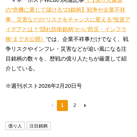
の“危機に乗じて儲ける”23銘柄】戦争や企業不祥
事、災害などの“リスクをチャンスに変える”投資ア
イデアとは？“隠れ防衛銘柄”から“防災・インフラ
株”まで大公開》
では、企業不祥事だけでなく、戦
争リスクやインフレ・災害などが追い風になる注
目銘柄の数々を、歴戦の億り人たちが厳選して紹
介している。
※週刊ポスト2026年2月20日号
1
2
億り人
注目銘柄