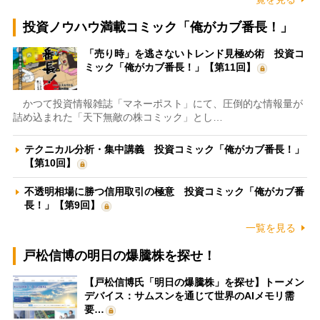
投資ノウハウ満載コミック「俺がカブ番長！」
「売り時」を逃さないトレンド見極め術 投資コ
ミック「俺がカブ番長！」【第11回】
かつて投資情報雑誌「マネーポスト」にて、圧倒的な情報量が
詰め込まれた「天下無敵の株コミック」とし…
テクニカル分析・集中講義 投資コミック「俺がカブ番長！」
【第10回】
不透明相場に勝つ信用取引の極意 投資コミック「俺がカブ番
長！」【第9回】
一覧を見る
戸松信博の明日の爆騰株を探せ！
【戸松信博氏「明日の爆騰株」を探せ】トーメン
デバイス：サムスンを通じて世界のAIメモリ需
要…