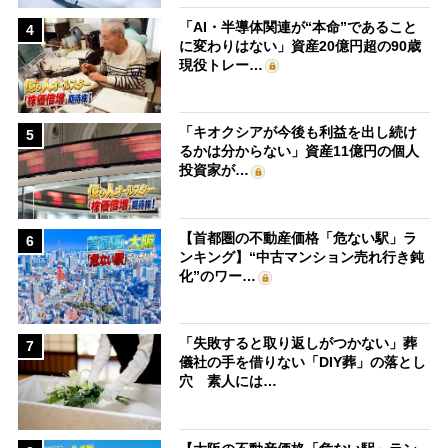
「AI・半導体関連が“本命”であること
4
に変わりはない」資産20億円超の90歳
現役トレー…
「キオクシアが今後も利益を出し続け
5
るかは分からない」資産11億円の個人
投資家が…
【首都圏の不動産価格「危ない駅」ラ
6
ンキング】“中古マンション売れ行き鈍
化”のワー…
「失敗すると取り返しがつかない」葬
7
儀社の手を借りない「DIY葬」の落とし
穴 素人には…