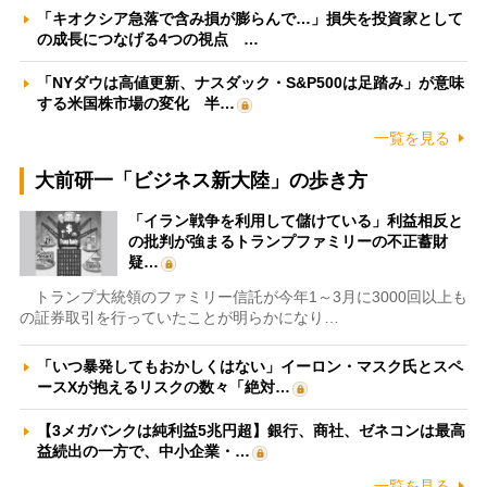
「キオクシア急落で含み損が膨らんで…」損失を投資家として
の成長につなげる4つの視点 …
「NYダウは高値更新、ナスダック・S&P500は足踏み」が意味
する米国株市場の変化 半…
一覧を見る
大前研一「ビジネス新大陸」の歩き方
「イラン戦争を利用して儲けている」利益相反と
の批判が強まるトランプファミリーの不正蓄財
疑…
トランプ大統領のファミリー信託が今年1～3月に3000回以上も
の証券取引を行っていたことが明らかになり…
「いつ暴発してもおかしくはない」イーロン・マスク氏とスペ
ースXが抱えるリスクの数々「絶対…
【3メガバンクは純利益5兆円超】銀行、商社、ゼネコンは最高
益続出の一方で、中小企業・…
一覧を見る