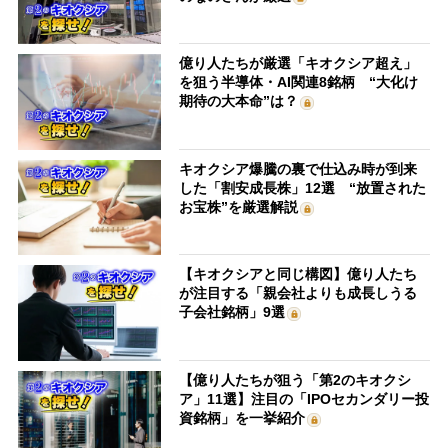
億り人たちが厳選「キオクシア超え」
を狙う半導体・AI関連8銘柄 “大化け
期待の大本命”は？
キオクシア爆騰の裏で仕込み時が到来
した「割安成長株」12選 “放置された
お宝株”を厳選解説
【キオクシアと同じ構図】億り人たち
が注目する「親会社よりも成長しうる
子会社銘柄」9選
【億り人たちが狙う「第2のキオクシ
ア」11選】注目の「IPOセカンダリー投
資銘柄」を一挙紹介