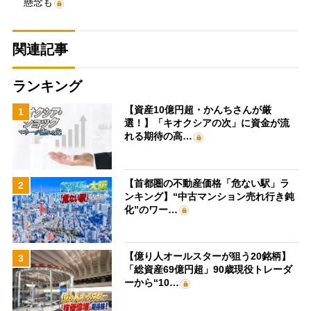
懸念も
関連記事
ランキング
【資産10億円超・かんちさんが厳
1
選！】「キオクシアの次」に資金が流
れる期待の高…
【首都圏の不動産価格「危ない駅」ラ
2
ンキング】“中古マンション売れ行き鈍
化”のワー…
【億り人オールスターが狙う20銘柄】
3
「総資産69億円超」90歳現役トレーダ
ーから“10…