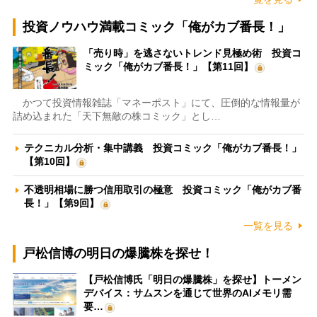
投資ノウハウ満載コミック「俺がカブ番長！」
「売り時」を逃さないトレンド見極め術 投資コ
ミック「俺がカブ番長！」【第11回】
かつて投資情報雑誌「マネーポスト」にて、圧倒的な情報量が
詰め込まれた「天下無敵の株コミック」とし…
テクニカル分析・集中講義 投資コミック「俺がカブ番長！」
【第10回】
不透明相場に勝つ信用取引の極意 投資コミック「俺がカブ番
長！」【第9回】
一覧を見る
戸松信博の明日の爆騰株を探せ！
【戸松信博氏「明日の爆騰株」を探せ】トーメン
デバイス：サムスンを通じて世界のAIメモリ需
要…