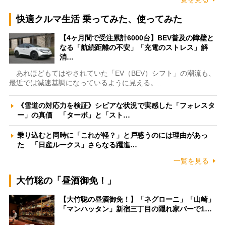
快適クルマ生活 乗ってみた、使ってみた
【4ヶ月間で受注累計6000台】BEV普及の障壁と
なる「航続距離の不安」「充電のストレス」解
消…
あれほどもてはやされていた「EV（BEV）シフト」の潮流も、
最近では減速基調になっているように見える。…
《雪道の対応力を検証》シビアな状況で実感した「フォレスタ
ー」の真価 「ターボ」と「スト…
乗り込むと同時に「これが軽？」と戸惑うのには理由があっ
た 「日産ルークス」さらなる躍進…
一覧を見る
大竹聡の「昼酒御免！」
【大竹聡の昼酒御免！】「ネグローニ」「山崎」
「マンハッタン」新宿三丁目の隠れ家バーで1…