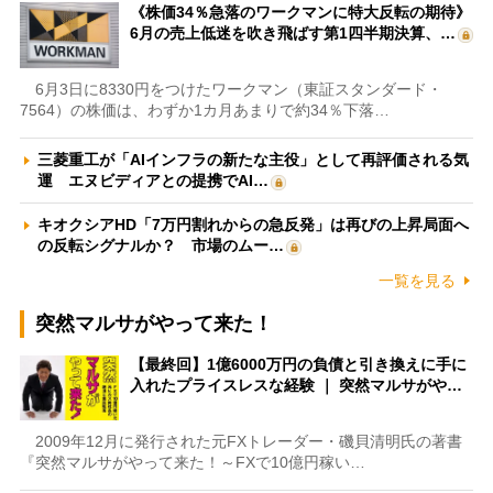
《株価34％急落のワークマンに特大反転の期待》
6月の売上低迷を吹き飛ばす第1四半期決算、…
6月3日に8330円をつけたワークマン（東証スタンダード・
7564）の株価は、わずか1カ月あまりで約34％下落…
三菱重工が「AIインフラの新たな主役」として再評価される気
運 エヌビディアとの提携でAI…
キオクシアHD「7万円割れからの急反発」は再びの上昇局面へ
の反転シグナルか？ 市場のムー…
一覧を見る
突然マルサがやって来た！
【最終回】1億6000万円の負債と引き換えに手に
入れたプライスレスな経験 ｜ 突然マルサがや…
2009年12月に発行された元FXトレーダー・磯貝清明氏の著書
『突然マルサがやって来た！～FXで10億円稼い…