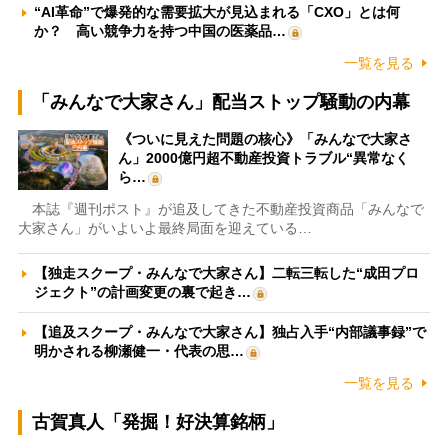
“AI革命”で爆発的な需要拡大が見込まれる「CXO」とは何
か？ 高い競争力を持つ中国の医薬品…
一覧を見る
「みんなで大家さん」配当ストップ騒動の内幕
《ついに見えた問題の核心》「みんなで大家さ
ん」2000億円超不動産投資トラブル“異常なく
ら…
本誌『週刊ポスト』が追及してきた不動産投資商品「みんなで
大家さん」がいよいよ最終局面を迎えている…
【独走スクープ・みんなで大家さん】二転三転した“成田プロ
ジェクト”の計画変更の裏で起き…
【追及スクープ・みんなで大家さん】独占入手“内部議事録”で
明かされる柳瀬健一・代表の思…
一覧を見る
古賀真人「発掘！好決算銘柄」