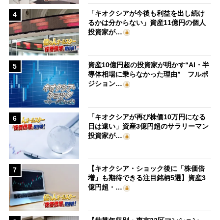
「キオクシアが今後も利益を出し続け
4
るかは分からない」資産11億円の個人
投資家が…
資産10億円超の投資家が明かす“AI・半
5
導体相場に乗らなかった理由” フルポ
ジション…
「キオクシアが再び株価10万円になる
6
日は遠い」資産3億円超のサラリーマン
投資家が…
【キオクシア・ショック後に「株価倍
7
増」も期待できる注目銘柄5選】資産3
億円超・…