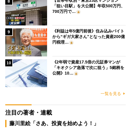
【世帯年収別・東京23区マンション
8
「狙い目駅」を大公開】年収500万円、
700万円で…
《利益は年5億円前後》住み込みバイト
9
から“ギガ大家さん”となった資産200億
円税理…
《2年弱で資産17.5倍の元証券マンが
10
「キオクシア急落で次に狙う」5銘柄を
公開》10…
一覧を見る
注目の著者・連載
藤川里絵「さあ、投資を始めよう！」