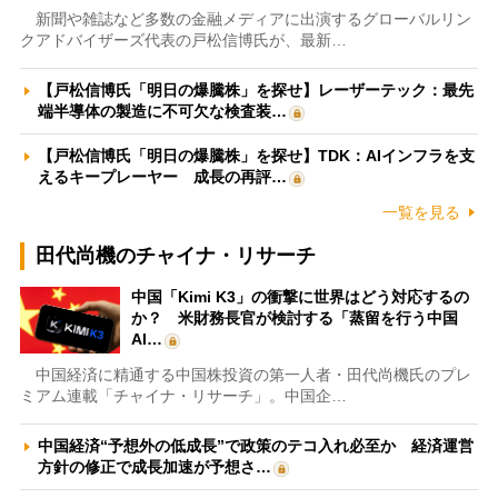
新聞や雑誌など多数の金融メディアに出演するグローバルリン
クアドバイザーズ代表の戸松信博氏が、最新…
【戸松信博氏「明日の爆騰株」を探せ】レーザーテック：最先
端半導体の製造に不可欠な検査装…
【戸松信博氏「明日の爆騰株」を探せ】TDK：AIインフラを支
えるキープレーヤー 成長の再評…
一覧を見る
田代尚機のチャイナ・リサーチ
中国「Kimi K3」の衝撃に世界はどう対応するの
か？ 米財務長官が検討する「蒸留を行う中国
AI…
中国経済に精通する中国株投資の第一人者・田代尚機氏のプレ
ミアム連載「チャイナ・リサーチ」。中国企…
中国経済“予想外の低成長”で政策のテコ入れ必至か 経済運営
方針の修正で成長加速が予想さ…