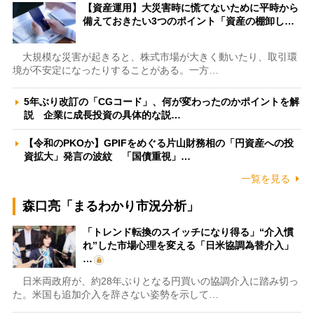
【資産運用】大災害時に慌てないために平時から
備えておきたい3つのポイント「資産の棚卸し…
大規模な災害が起きると、株式市場が大きく動いたり、取引環
境が不安定になったりすることがある。一方…
5年ぶり改訂の「CGコード」、何が変わったのかポイントを解
説 企業に成長投資の具体的な説…
【令和のPKOか】GPIFをめぐる片山財務相の「円資産への投
資拡大」発言の波紋 「国債重視」…
一覧を見る
森口亮「まるわかり市況分析」
「トレンド転換のスイッチになり得る」“介入慣
れ”した市場心理を変える「日米協調為替介入」
…
日米両政府が、約28年ぶりとなる円買いの協調介入に踏み切っ
た。米国も追加介入を辞さない姿勢を示して…