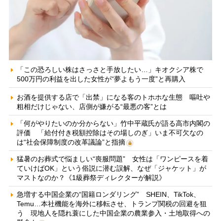
「この恐ろしい株はさっさと手放したい…」キオクシア株で
500万円の利益を出した女性が“夢よもう一度”と再購入
お酒を提供する店で「出禁」になる客のトホホな生態 嘔吐や
粗相だけじゃない、店側が嫌がる“最悪の客”とは
「何がやりたいのか分からない」竹中平蔵氏が語る高市内閣の
評価 「給付付き税額控除はその場しのぎ」いま不可欠なの
は“社会保障制度の改革議論”と指摘
猛暑のお葬式で悩ましい“喪服問題” 女性は「ワンピースを着
ていけばOK」という俗説に潜む誤解、なぜ「ジャケット」が
マストなのか？《1級葬祭ディレクターが解説》
急増する中国企業の“国籍ロンダリング” SHEIN、TikTok、
Temu…本社機能を海外に移転させ、トランプ関税の回避を狙
う 現地人を隠れ蓑にした中国企業の農業参入・土地取得への