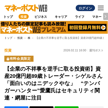
ログイン
トップ
投資
ビジネス
キャリア
ライフ
マネー
トップ
投資
株
【企業の不祥事を逆手に取る投資術】資産20億円超89歳ト
投資
2026.02.11 16:00
週刊ポスト
有料会員限定
【企業の不祥事を逆手に取る投資術】資
産20億円超89歳トレーダー・シゲルさん
「面白いのはニデックやな」 “テンバ
ガーハンター”愛鷹氏はセキュリティ関
連・網屋に注目