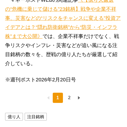
の“危機に乗じて儲ける”23銘柄】戦争や企業不祥
事、災害などの“リスクをチャンスに変える”投資ア
イデアとは？“隠れ防衛銘柄”から“防災・インフラ
株”まで大公開》
では、企業不祥事だけでなく、戦
争リスクやインフレ・災害などが追い風になる注
目銘柄の数々を、歴戦の億り人たちが厳選して紹
介している。
※週刊ポスト2026年2月20日号
1
2
億り人
注目銘柄