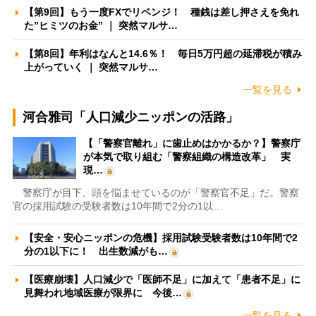
【第9回】もう一度FXでリベンジ！ 種銭は差し押さえを免れ
た”ヒミツのお金” ｜ 突然マルサ…
【第8回】年利はなんと14.6％！ 毎日5万円超の延滞税が積み
上がっていく ｜ 突然マルサ…
一覧を見る
河合雅司「人口減少ニッポンの活路」
【「警察官離れ」に歯止めはかかるか？】警察庁
が本気で取り組む「警察組織の構造改革」 実
現…
警察庁が目下、頭を悩ませているのが「警察官不足」だ。警察
官の採用試験の受験者数は10年間で2分の1以…
【安全・安心ニッポンの危機】採用試験受験者数は10年間で2
分の1以下に！ 出生数減がも…
【医療崩壊】人口減少で「医師不足」に加えて「患者不足」に
見舞われ地域医療が限界に 今後…
一覧を見る