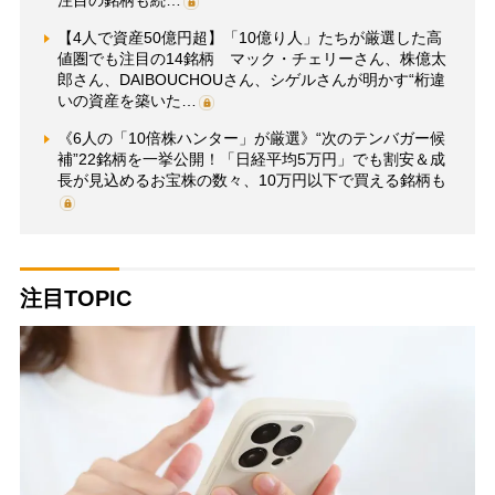
注目の銘柄も続…
【4人で資産50億円超】「10億り人」たちが厳選した高
値圏でも注目の14銘柄 マック・チェリーさん、株億太
郎さん、DAIBOUCHOUさん、シゲルさんが明かす“桁違
いの資産を築いた…
《6人の「10倍株ハンター」が厳選》“次のテンバガー候
補”22銘柄を一挙公開！「日経平均5万円」でも割安＆成
長が見込めるお宝株の数々、10万円以下で買える銘柄も
注目TOPIC