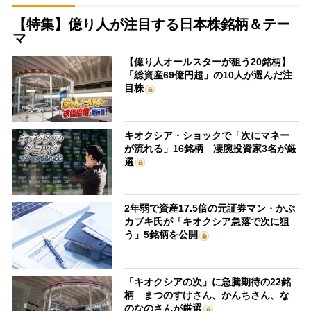
【特集】億り人が注目する日本株銘柄＆テー
マ
【億り人オールスターが狙う20銘柄】
「総資産69億円超」の10人が選んだ注
目株
キオクシア・ショックで「次にマネー
が流れる」16銘柄 凄腕投資家3名が厳
選
2年弱で資産17.5倍の元証券マン・かぶ
カブキ氏が「キオクシア急落で次に狙
う」5銘柄を公開
「キオクシアの次」に急騰期待の22銘
柄 まつのすけさん、かんちさん、な
のなのさんが厳選