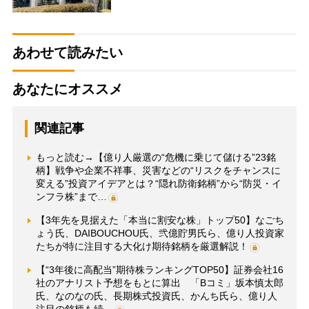
あわせて読みたい
あなたにオススメ
関連記事
もっと読む→【億り人厳選の“危機に乗じて儲ける”23銘
柄】戦争や企業不祥事、災害などの“リスクをチャンスに
変える”投資アイデアとは？“隠れ防衛銘柄”から“防災・イ
ンフラ株”まで…
【3年先を見据えた「本当に割安な株」トップ50】なごち
ょう氏、DAIBOUCHOU氏、弐億貯男氏ら、億り人投資家
たちが特に注目する大化け期待銘柄を厳選解説！
【“3年後に高配当”期待株ランキングTOP50】証券会社16
社のアナリスト予想をもとに算出 「Bコミ」坂本慎太郎
氏、なのなの氏、長期株式投資氏、かんち氏ら、億り人