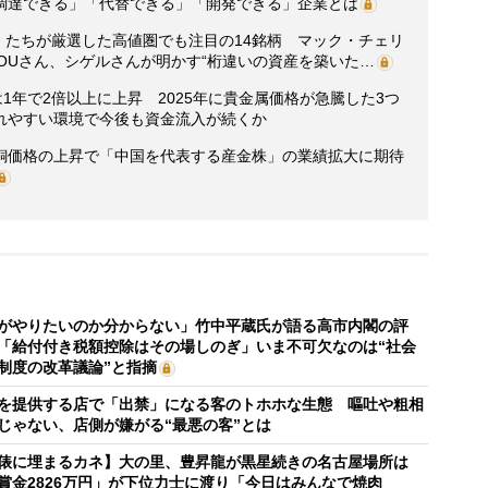
調達できる」「代替できる」「開発できる」企業とは
人」たちが厳選した高値圏でも注目の14銘柄 マック・チェリ
HOUさん、シゲルさんが明かす“桁違いの資産を築いた…
1年で2倍以上に上昇 2025年に貴金属価格が急騰した3つ
れやすい環境で今後も資金流入が続くか
銅価格の上昇で「中国を代表する産金株」の業績拡大に期待
がやりたいのか分からない」竹中平蔵氏が語る高市内閣の評
「給付付き税額控除はその場しのぎ」いま不可欠なのは“社会
制度の改革議論”と指摘
を提供する店で「出禁」になる客のトホホな生態 嘔吐や粗相
じゃない、店側が嫌がる“最悪の客”とは
俵に埋まるカネ】大の里、豊昇龍が黒星続きの名古屋場所は
賞金2826万円」が下位力士に渡り「今日はみんなで焼肉