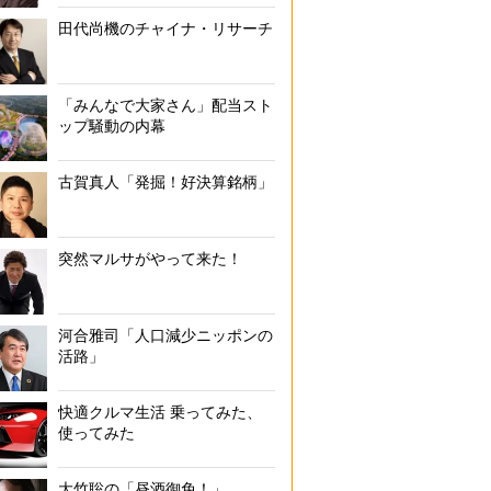
田代尚機のチャイナ・リサーチ
「みんなで大家さん」配当スト
ップ騒動の内幕
古賀真人「発掘！好決算銘柄」
突然マルサがやって来た！
河合雅司「人口減少ニッポンの
活路」
快適クルマ生活 乗ってみた、
使ってみた
大竹聡の「昼酒御免！」