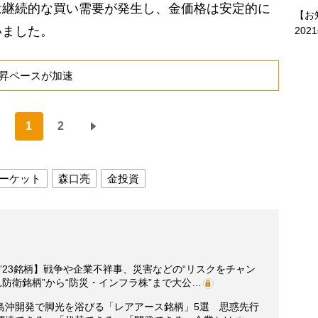
継続的な買い需要が発生し、金価格は安定的に
【お
いました。
202
昇ペースが加速
1
2
ーケット
森口亮
金投資
”23銘柄】戦争や企業不祥事、災害などの“リスクをチャン
れ防衛銘柄”から“防災・インフラ株”まで大公…
島沖開発で脚光を浴びる「レアアース銘柄」5選 思惑先行