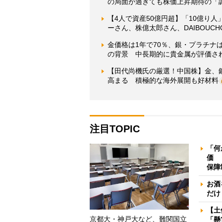
の局面が過ぎても株価上昇期待の「
【4人で資産50億円超】「10億り
ーさん、株億太郎さん、DAIBOUC
金価格は1年で70％、銀・プラチナは
の背景 中長期的に貴金属が評価さ
【田代尚機氏の厳選！中国株】金、
高まる 積極的な海外展開も好材料
注目TOPIC
「何
価 
保障
お酒
だけ
【土
京都大・神戸大など、難関国立
「懸