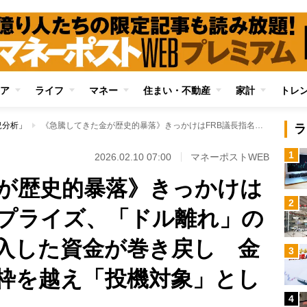
ア
ライフ
マネー
住まい・不動産
家計
トレ
況分析」
《急騰してきた金が歴史的暴落》きっかけはFRB議長指名のサプライズ、「ドル離れ」の懸念後退で過剰流入した資金が巻き戻し 金が「安全資産」の枠を越え「投機対象」としての値動きに
ラ
1
2026.02.10 07:00
マネーポストWEB
が歴史的暴落》きっかけは
2
サプライズ、「ドル離れ」の
入した資金が巻き戻し 金
3
枠を越え「投機対象」とし
4