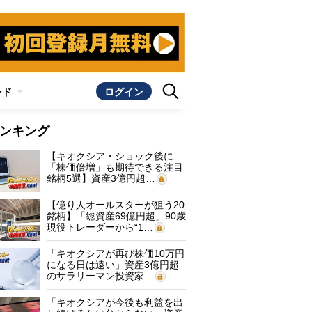
ンド
ログイン
ンキング
【キオクシア・ショック後に
「株価倍増」も期待できる注目
銘柄5選】資産3億円超…
【億り人オールスターが狙う20
銘柄】「総資産69億円超」90歳
現役トレーダーから“1…
「キオクシアが再び株価10万円
になる日は遠い」資産3億円超
のサラリーマン投資家…
「キオクシアが今後も利益を出