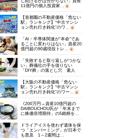
し続けるかは分からない」資産
11億円の個人投資家…
【首都圏の不動産価格「危ない
駅」ランキング】“中古マンシ
ョン売れ行き鈍化”のワ…
「AI・半導体関連が“本命”であ
ることに変わりはない」資産20
億円超の90歳現役トレ…
「失敗すると取り返しがつかな
い」葬儀社の手を借りない
「DIY葬」の落とし穴 素人
に…
【大阪の不動産価格「危ない
駅」ランキング】“中古マンシ
ョン売れ行き鈍化”のワー…
《200万円→資産10億円超の
DAIBOUCHOU氏が「年末まで
に株価倍増期待」の5銘柄を…
ドライアイスを使わず遺体を保
つ「エンバーミング」が日本で
も普及 1～2週間は…