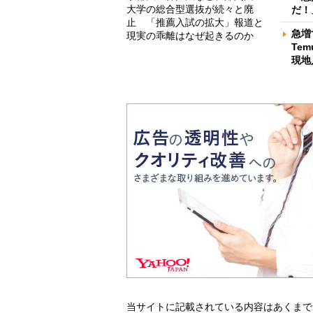
大学の総合型選抜が続々と廃
だ！
止 「推薦入試の拡大」報道と
急増
現実の乖離はなぜ起きるのか
Te
現地
当サイトに記載されている内容はあくまで