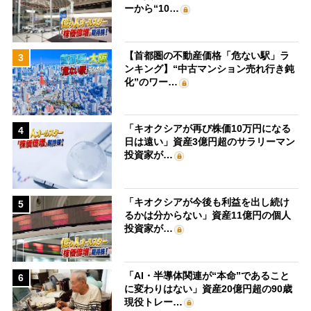
ーから“10…
【首都圏の不動産価格「危ない駅」ラ
3
ンキング】“中古マンション売れ行き鈍
化”のワー…
「キオクシアが再び株価10万円になる
4
日は遠い」資産3億円超のサラリーマン
投資家が…
「キオクシアが今後も利益を出し続け
5
るかは分からない」資産11億円の個人
投資家が…
「AI・半導体関連が“本命”であること
6
に変わりはない」資産20億円超の90歳
現役トレー…