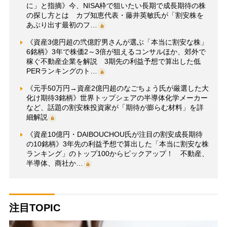
に」と指摘》今、NISA枠で狙いたい長期で成長期待の株
の探し方とは カブ知恵代表・藤井英敏氏が「割安株を
あぶり出す最初のフ…
《資産3億円超の弐億貯男さんが選ぶ「本当に割安な株」
6銘柄》3年で株価2～3倍が狙えるコンサルほか、郊外で
稼ぐ不動産企業を解説 3期先の利益予想で算出した低
PERランキングのト…
《元手50万円→資産2億円超のなごちょう氏が厳選した大
化け期待3銘柄》世界トップシェアの半導体化学メーカー
など、話題の割安株投資家が「期待が膨らむ材料」を詳
細解説
《資産10億円・DAIBOUCHOU氏が注目の割安成長期待
の10銘柄》3年先の利益予想で算出した「本当に割安な株
ランキング」のトップ100からピックアップ！ 不動産、
半導体、商社か…
注目TOPIC