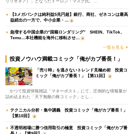
リリオネア）」となったイーロン・マスク氏。…
【3メガバンクは純利益5兆円超】銀行、商社、ゼネコンは最高
益続出の一方で、中小企業・…
急増する中国企業の“国籍ロンダリング” SHEIN、TikTok、
Temu…本社機能を海外に移転させ…
一覧を見る
投資ノウハウ満載コミック「俺がカブ番長！」
「売り時」を逃さないトレンド見極め術 投資コ
ミック「俺がカブ番長！」【第11回】
かつて投資情報雑誌「マネーポスト」にて、圧倒的な情報量が
詰め込まれた「天下無敵の株コミック」とし…
テクニカル分析・集中講義 投資コミック「俺がカブ番長！」
【第10回】
不透明相場に勝つ信用取引の極意 投資コミック「俺がカブ番
長！」【第9回】