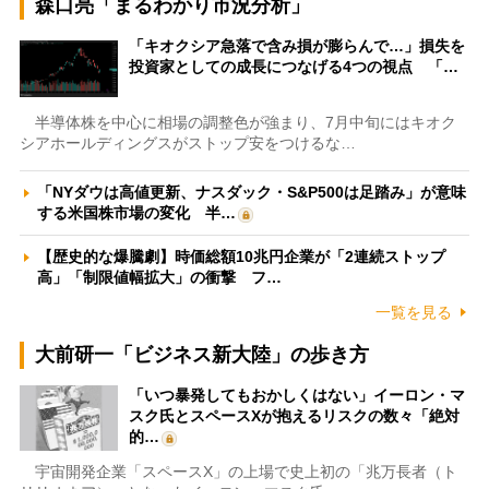
森口亮「まるわかり市況分析」
「キオクシア急落で含み損が膨らんで…」損失を
投資家としての成長につなげる4つの視点 「…
半導体株を中心に相場の調整色が強まり、7月中旬にはキオク
シアホールディングスがストップ安をつけるな…
「NYダウは高値更新、ナスダック・S&P500は足踏み」が意味
する米国株市場の変化 半…
【歴史的な爆騰劇】時価総額10兆円企業が「2連続ストップ
高」「制限値幅拡大」の衝撃 フ…
一覧を見る
大前研一「ビジネス新大陸」の歩き方
「いつ暴発してもおかしくはない」イーロン・マ
スク氏とスペースXが抱えるリスクの数々「絶対
的…
宇宙開発企業「スペースX」の上場で史上初の「兆万長者（ト