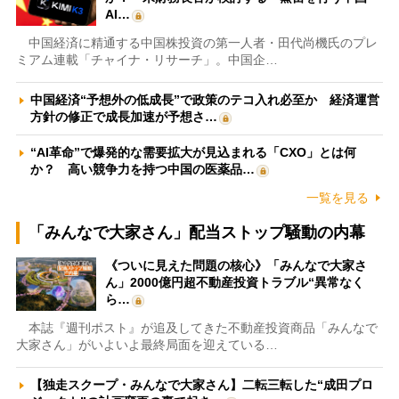
AI…
中国経済に精通する中国株投資の第一人者・田代尚機氏のプレ
ミアム連載「チャイナ・リサーチ」。中国企…
中国経済“予想外の低成長”で政策のテコ入れ必至か 経済運営
方針の修正で成長加速が予想さ…
“AI革命”で爆発的な需要拡大が見込まれる「CXO」とは何
か？ 高い競争力を持つ中国の医薬品…
一覧を見る
「みんなで大家さん」配当ストップ騒動の内幕
《ついに見えた問題の核心》「みんなで大家さ
ん」2000億円超不動産投資トラブル“異常なく
ら…
本誌『週刊ポスト』が追及してきた不動産投資商品「みんなで
大家さん」がいよいよ最終局面を迎えている…
【独走スクープ・みんなで大家さん】二転三転した“成田プロ