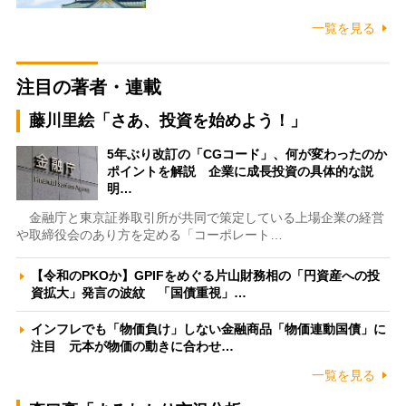
一覧を見る
注目の著者・連載
藤川里絵「さあ、投資を始めよう！」
5年ぶり改訂の「CGコード」、何が変わったのか
ポイントを解説 企業に成長投資の具体的な説
明…
金融庁と東京証券取引所が共同で策定している上場企業の経営
や取締役会のあり方を定める「コーポレート…
【令和のPKOか】GPIFをめぐる片山財務相の「円資産への投
資拡大」発言の波紋 「国債重視」…
インフレでも「物価負け」しない金融商品「物価連動国債」に
注目 元本が物価の動きに合わせ…
一覧を見る