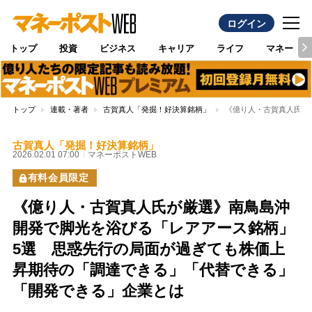
ログイン
トップ
投資
ビジネス
キャリア
ライフ
マネー
トップ
連載・著者
古賀真人「発掘！好決算銘柄」
《億り人・古賀真人氏が
古賀真人「発掘！好決算銘柄」
2026.02.01 07:00
マネーポストWEB
有料会員限定
《億り人・古賀真人氏が厳選》南鳥島沖
開発で脚光を浴びる「レアアース銘柄」
5選 思惑先行の局面が過ぎても株価上
昇期待の「調達できる」「代替できる」
「開発できる」企業とは