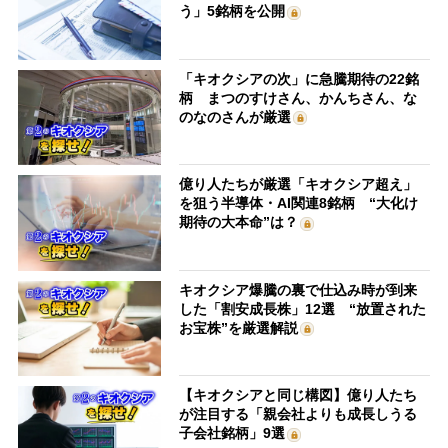
う」5銘柄を公開
「キオクシアの次」に急騰期待の22銘
柄 まつのすけさん、かんちさん、な
のなのさんが厳選
億り人たちが厳選「キオクシア超え」
を狙う半導体・AI関連8銘柄 “大化け
期待の大本命”は？
キオクシア爆騰の裏で仕込み時が到来
した「割安成長株」12選 “放置された
お宝株”を厳選解説
【キオクシアと同じ構図】億り人たち
が注目する「親会社よりも成長しうる
子会社銘柄」9選