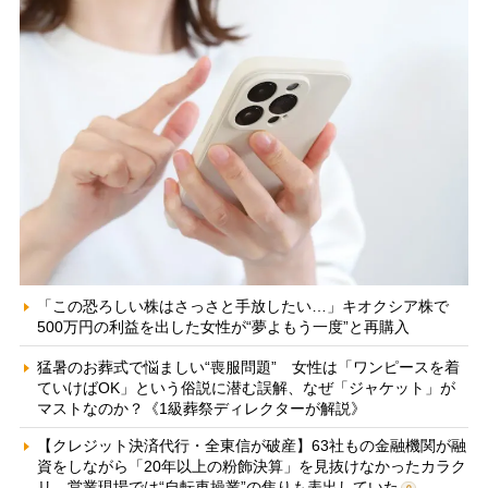
「この恐ろしい株はさっさと手放したい…」キオクシア株で
500万円の利益を出した女性が“夢よもう一度”と再購入
猛暑のお葬式で悩ましい“喪服問題” 女性は「ワンピースを着
ていけばOK」という俗説に潜む誤解、なぜ「ジャケット」が
マストなのか？《1級葬祭ディレクターが解説》
【クレジット決済代行・全東信が破産】63社もの金融機関が融
資をしながら「20年以上の粉飾決算」を見抜けなかったカラク
リ 営業現場では“自転車操業”の焦りも表出していた