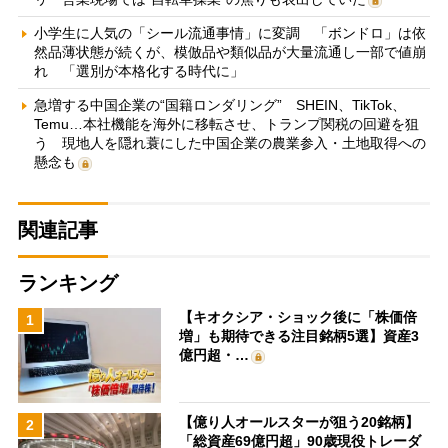
小学生に人気の「シール流通事情」に変調 「ボンドロ」は依
然品薄状態が続くが、模倣品や類似品が大量流通し一部で値崩
れ 「選別が本格化する時代に」
急増する中国企業の“国籍ロンダリング” SHEIN、TikTok、
Temu…本社機能を海外に移転させ、トランプ関税の回避を狙
う 現地人を隠れ蓑にした中国企業の農業参入・土地取得への
懸念も
関連記事
ランキング
【キオクシア・ショック後に「株価倍
1
増」も期待できる注目銘柄5選】資産3
億円超・…
【億り人オールスターが狙う20銘柄】
2
「総資産69億円超」90歳現役トレーダ