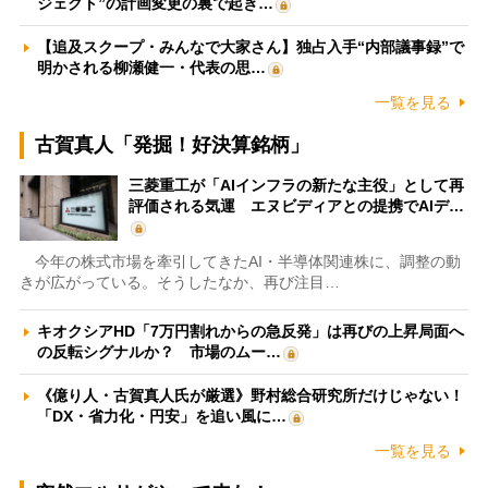
ジェクト”の計画変更の裏で起き…
【追及スクープ・みんなで大家さん】独占入手“内部議事録”で
明かされる柳瀬健一・代表の思…
一覧を見る
古賀真人「発掘！好決算銘柄」
三菱重工が「AIインフラの新たな主役」として再
評価される気運 エヌビディアとの提携でAIデ…
今年の株式市場を牽引してきたAI・半導体関連株に、調整の動
きが広がっている。そうしたなか、再び注目…
キオクシアHD「7万円割れからの急反発」は再びの上昇局面へ
の反転シグナルか？ 市場のムー…
《億り人・古賀真人氏が厳選》野村総合研究所だけじゃない！
「DX・省力化・円安」を追い風に…
一覧を見る