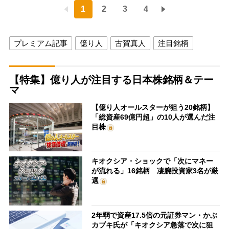
1
2
3
4
プレミアム記事
億り人
古賀真人
注目銘柄
【特集】億り人が注目する日本株銘柄＆テー
マ
【億り人オールスターが狙う20銘柄】
「総資産69億円超」の10人が選んだ注
目株
キオクシア・ショックで「次にマネー
が流れる」16銘柄 凄腕投資家3名が厳
選
2年弱で資産17.5倍の元証券マン・かぶ
カブキ氏が「キオクシア急落で次に狙