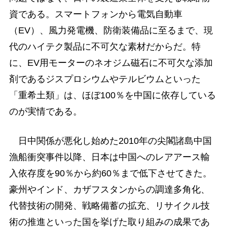
資である。スマートフォンから電気自動車
（EV）、風力発電機、防衛装備品に至るまで、現
代のハイテク製品に不可欠な素材だからだ。特
に、EV用モーターのネオジム磁石に不可欠な添加
剤であるジスプロシウムやテルビウムといった
「重希土類」は、ほぼ100％を中国に依存している
のが実情である。
日中関係が悪化し始めた2010年の尖閣諸島中国
漁船衝突事件以降、日本は中国へのレアアース輸
入依存度を90％から約60％まで低下させてきた。
豪州やインド、カザフスタンからの調達多角化、
代替技術の開発、戦略備蓄の拡充、リサイクル技
術の推進といった国を挙げた取り組みの成果であ