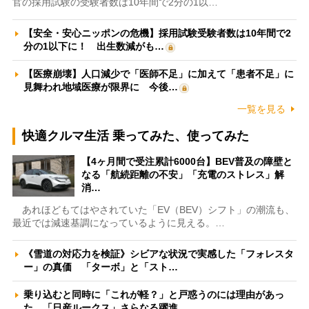
官の採用試験の受験者数は10年間で2分の1以…
【安全・安心ニッポンの危機】採用試験受験者数は10年間で2
分の1以下に！ 出生数減がも…
【医療崩壊】人口減少で「医師不足」に加えて「患者不足」に
見舞われ地域医療が限界に 今後…
一覧を見る
快適クルマ生活 乗ってみた、使ってみた
【4ヶ月間で受注累計6000台】BEV普及の障壁と
なる「航続距離の不安」「充電のストレス」解
消…
あれほどもてはやされていた「EV（BEV）シフト」の潮流も、
最近では減速基調になっているように見える。…
《雪道の対応力を検証》シビアな状況で実感した「フォレスタ
ー」の真価 「ターボ」と「スト…
乗り込むと同時に「これが軽？」と戸惑うのには理由があっ
た 「日産ルークス」さらなる躍進…