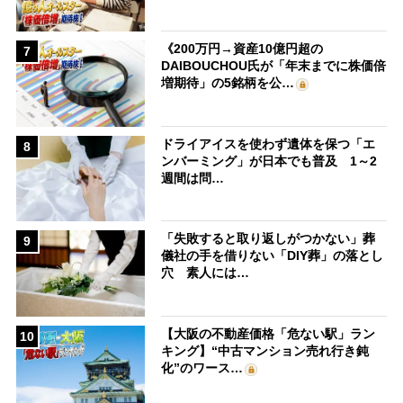
《200万円→資産10億円超の
7
DAIBOUCHOU氏が「年末までに株価倍
増期待」の5銘柄を公…
ドライアイスを使わず遺体を保つ「エ
8
ンバーミング」が日本でも普及 1～2
週間は問…
「失敗すると取り返しがつかない」葬
9
儀社の手を借りない「DIY葬」の落とし
穴 素人には…
【大阪の不動産価格「危ない駅」ラン
10
キング】“中古マンション売れ行き鈍
化”のワース…