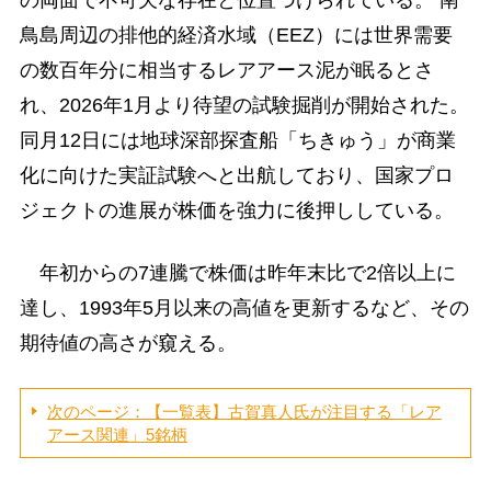
鳥島周辺の排他的経済水域（EEZ）には世界需要
の数百年分に相当するレアアース泥が眠るとさ
れ、2026年1月より待望の試験掘削が開始された。
同月12日には地球深部探査船「ちきゅう」が商業
化に向けた実証試験へと出航しており、国家プロ
ジェクトの進展が株価を強力に後押ししている。
年初からの7連騰で株価は昨年末比で2倍以上に
達し、1993年5月以来の高値を更新するなど、その
期待値の高さが窺える。
次のページ：【一覧表】古賀真人氏が注目する「レア
アース関連」5銘柄