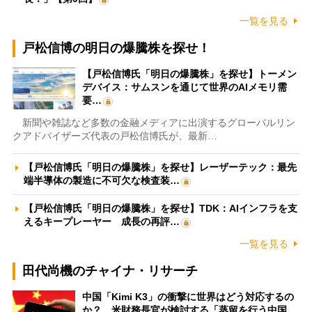
一覧を見る
戸松信博の明日の爆騰株を探せ！
【戸松信博氏「明日の爆騰株」を探せ】トーメン
デバイス：サムスンを通じて世界のAIメモリ需
要…
新聞や雑誌など多数の金融メディアに出演するグローバルリン
クアドバイザーズ代表の戸松信博氏が、最新…
【戸松信博氏「明日の爆騰株」を探せ】レーザーテック：最先
端半導体の製造に不可欠な検査装…
【戸松信博氏「明日の爆騰株」を探せ】TDK：AIインフラを支
えるキープレーヤー 成長の再評…
一覧を見る
田代尚機のチャイナ・リサーチ
中国「Kimi K3」の衝撃に世界はどう対応するの
か？ 米財務長官が検討する「蒸留を行う中国