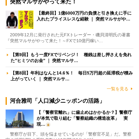
突然マルサがやって来た！
【最終回】1億6000万円の負債と引き換えに手に
入れたプライスレスな経験 ｜ 突然マルサがや…
2009年12月に発行された元FXトレーダー・磯貝清明氏の著書
『突然マルサがやって来た！～FXで10億円稼い…
【第9回】もう一度FXでリベンジ！ 種銭は差し押さえを免れ
た”ヒミツのお金” ｜ 突然マルサ…
【第8回】年利はなんと14.6％！ 毎日5万円超の延滞税が積み
上がっていく ｜ 突然マルサ…
一覧を見る
河合雅司「人口減少ニッポンの活路」
【「警察官離れ」に歯止めはかかるか？】警察庁
が本気で取り組む「警察組織の構造改革」 実
現…
警察庁が目下、頭を悩ませているのが「警察官不足」だ。警察