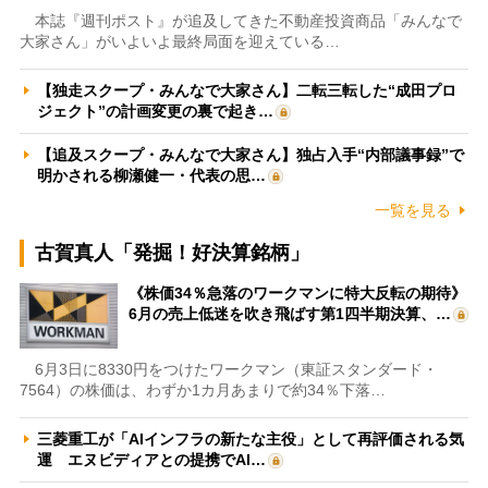
本誌『週刊ポスト』が追及してきた不動産投資商品「みんなで
大家さん」がいよいよ最終局面を迎えている…
【独走スクープ・みんなで大家さん】二転三転した“成田プロ
ジェクト”の計画変更の裏で起き…
【追及スクープ・みんなで大家さん】独占入手“内部議事録”で
明かされる柳瀬健一・代表の思…
一覧を見る
古賀真人「発掘！好決算銘柄」
《株価34％急落のワークマンに特大反転の期待》
6月の売上低迷を吹き飛ばす第1四半期決算、…
6月3日に8330円をつけたワークマン（東証スタンダード・
7564）の株価は、わずか1カ月あまりで約34％下落…
三菱重工が「AIインフラの新たな主役」として再評価される気
運 エヌビディアとの提携でAI…