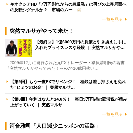
キオクシアHD「7万円割れからの急反発」は再びの上昇局面へ
の反転シグナルか？ 市場のムー…
一覧を見る
突然マルサがやって来た！
【最終回】1億6000万円の負債と引き換えに手に
入れたプライスレスな経験 ｜ 突然マルサがや…
2009年12月に発行された元FXトレーダー・磯貝清明氏の著書
『突然マルサがやって来た！～FXで10億円稼い…
【第9回】もう一度FXでリベンジ！ 種銭は差し押さえを免れ
た”ヒミツのお金” ｜ 突然マルサ…
【第8回】年利はなんと14.6％！ 毎日5万円超の延滞税が積み
上がっていく ｜ 突然マルサ…
一覧を見る
河合雅司「人口減少ニッポンの活路」