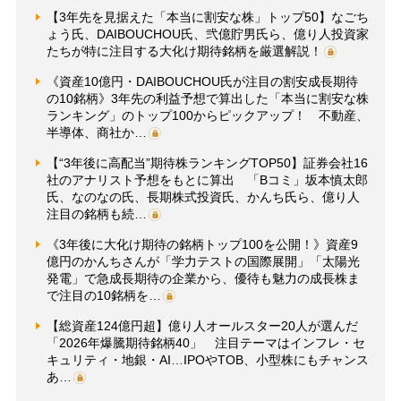
【3年先を見据えた「本当に割安な株」トップ50】なごち
ょう氏、DAIBOUCHOU氏、弐億貯男氏ら、億り人投資家
たちが特に注目する大化け期待銘柄を厳選解説！
《資産10億円・DAIBOUCHOU氏が注目の割安成長期待
の10銘柄》3年先の利益予想で算出した「本当に割安な株
ランキング」のトップ100からピックアップ！ 不動産、
半導体、商社か…
【“3年後に高配当”期待株ランキングTOP50】証券会社16
社のアナリスト予想をもとに算出 「Bコミ」坂本慎太郎
氏、なのなの氏、長期株式投資氏、かんち氏ら、億り人
注目の銘柄も続…
《3年後に大化け期待の銘柄トップ100を公開！》資産9
億円のかんちさんが「学力テストの国際展開」「太陽光
発電」で急成長期待の企業から、優待も魅力の成長株ま
で注目の10銘柄を…
【総資産124億円超】億り人オールスター20人が選んだ
「2026年爆騰期待銘柄40」 注目テーマはインフレ・セ
キュリティ・地銀・AI…IPOやTOB、小型株にもチャンス
あ…