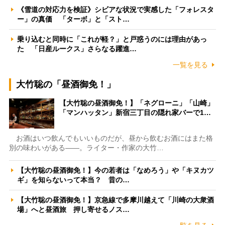
《雪道の対応力を検証》シビアな状況で実感した「フォレスタ
ー」の真価 「ターボ」と「スト…
乗り込むと同時に「これが軽？」と戸惑うのには理由があっ
た 「日産ルークス」さらなる躍進…
一覧を見る
大竹聡の「昼酒御免！」
【大竹聡の昼酒御免！】「ネグローニ」「山崎」
「マンハッタン」新宿三丁目の隠れ家バーで1…
お酒はいつ飲んでもいいものだが、昼から飲むお酒にはまた格
別の味わいがある――。ライター・作家の大竹…
【大竹聡の昼酒御免！】今の若者は「なめろう」や「キヌカツ
ギ」を知らないって本当？ 昔の…
【大竹聡の昼酒御免！】京急線で多摩川越えて「川崎の大衆酒
場」へと昼酒旅 押し寄せるノス…