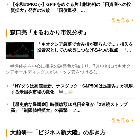
【令和のPKOか】GPIFをめぐる片山財務相の「円資産への投
資拡大」発言の波紋 「国債重視」…
一覧を見る
森口亮「まるわかり市況分析」
「キオクシア急落で含み損が膨らんで…」損失を
投資家としての成長につなげる4つの視点 「…
半導体株を中心に相場の調整色が強まり、7月中旬にはキオク
シアホールディングスがストップ安をつけるな…
「NYダウは高値更新、ナスダック・S&P500は足踏み」が意味
する米国株市場の変化 半…
【歴史的な爆騰劇】時価総額10兆円企業が「2連続ストップ
高」「制限値幅拡大」の衝撃 フ…
一覧を見る
大前研一「ビジネス新大陸」の歩き方