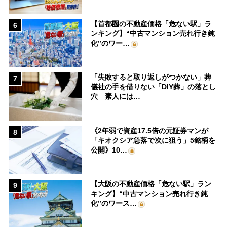
【首都圏の不動産価格「危ない駅」ラ
6
ンキング】“中古マンション売れ行き鈍
化”のワー…
「失敗すると取り返しがつかない」葬
7
儀社の手を借りない「DIY葬」の落とし
穴 素人には…
《2年弱で資産17.5倍の元証券マンが
8
「キオクシア急落で次に狙う」5銘柄を
公開》10…
【大阪の不動産価格「危ない駅」ラン
9
キング】“中古マンション売れ行き鈍
化”のワース…