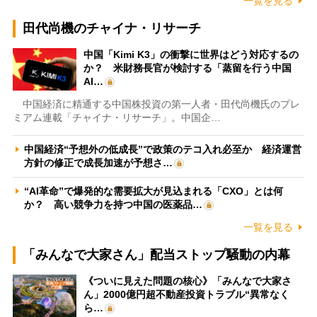
一覧を見る
田代尚機のチャイナ・リサーチ
中国「Kimi K3」の衝撃に世界はどう対応するの
か？ 米財務長官が検討する「蒸留を行う中国
AI…
中国経済に精通する中国株投資の第一人者・田代尚機氏のプレ
ミアム連載「チャイナ・リサーチ」。中国企…
中国経済“予想外の低成長”で政策のテコ入れ必至か 経済運営
方針の修正で成長加速が予想さ…
“AI革命”で爆発的な需要拡大が見込まれる「CXO」とは何
か？ 高い競争力を持つ中国の医薬品…
一覧を見る
「みんなで大家さん」配当ストップ騒動の内幕
《ついに見えた問題の核心》「みんなで大家さ
ん」2000億円超不動産投資トラブル“異常なく
ら…