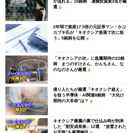
が流れる」16銘柄 凄腕投資家3名が厳
選
2年弱で資産17.5倍の元証券マン・かぶ
カブキ氏が「キオクシア急落で次に狙
う」5銘柄を公開
「キオクシアの次」に急騰期待の22銘
柄 まつのすけさん、かんちさん、な
のなのさんが厳選
億り人たちが厳選「キオクシア超え」
を狙う半導体・AI関連8銘柄 “大化け
期待の大本命”は？
キオクシア爆騰の裏で仕込み時が到来
した「割安成長株」12選 “放置された
お宝株”を厳選解説