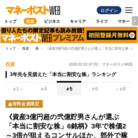
ログイン
トップ
投資
ビジネス
キャリア
ライフ
マネー
トップ
投資
株
《資産3億円超の弐億貯男さんが選ぶ「本当に割安な株」6銘
投資
2026.02.02 07:02
マネーポストWEB
3年先を見据えた「本当に割安な株」ランキング
1
4
5
6
8
＃
～
＃
＃
＃
～
＃
有料会員限定
《資産3億円超の弐億貯男さんが選ぶ
「本当に割安な株」6銘柄》3年で株価2
～3倍が狙えるコンサルほか、郊外で稼