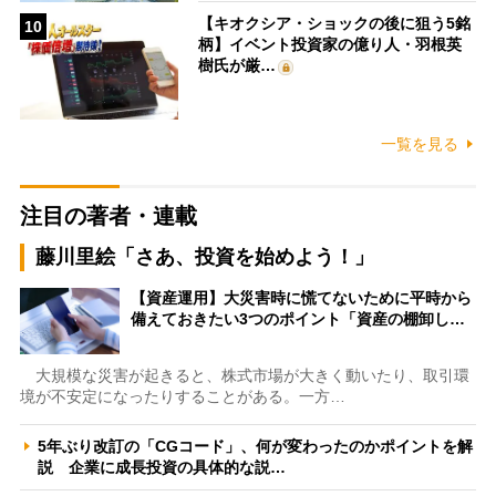
【キオクシア・ショックの後に狙う5銘
10
柄】イベント投資家の億り人・羽根英
樹氏が厳…
一覧を見る
注目の著者・連載
藤川里絵「さあ、投資を始めよう！」
【資産運用】大災害時に慌てないために平時から
備えておきたい3つのポイント「資産の棚卸し…
大規模な災害が起きると、株式市場が大きく動いたり、取引環
境が不安定になったりすることがある。一方…
5年ぶり改訂の「CGコード」、何が変わったのかポイントを解
説 企業に成長投資の具体的な説…