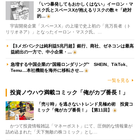
「いつ暴発してもおかしくはない」イーロン・マ
スク氏とスペースXが抱えるリスクの数々「絶対
的…
宇宙開発企業「スペースX」の上場で史上初の「兆万長者（ト
リリオネア）」となったイーロン・マスク氏。…
【3メガバンクは純利益5兆円超】銀行、商社、ゼネコンは最高
益続出の一方で、中小企業・…
急増する中国企業の“国籍ロンダリング” SHEIN、TikTok、
Temu…本社機能を海外に移転させ…
一覧を見る
投資ノウハウ満載コミック「俺がカブ番長！」
「売り時」を逃さないトレンド見極め術 投資コ
ミック「俺がカブ番長！」【第11回】
かつて投資情報雑誌「マネーポスト」にて、圧倒的な情報量が
詰め込まれた「天下無敵の株コミック」とし…