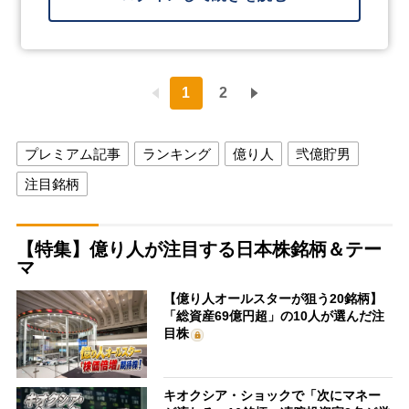
1
2
プレミアム記事
ランキング
億り人
弐億貯男
注目銘柄
【特集】億り人が注目する日本株銘柄＆テー
マ
【億り人オールスターが狙う20銘柄】
「総資産69億円超」の10人が選んだ注
目株
キオクシア・ショックで「次にマネー