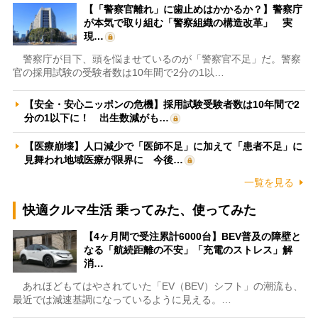
【「警察官離れ」に歯止めはかかるか？】警察庁
が本気で取り組む「警察組織の構造改革」 実
現…
警察庁が目下、頭を悩ませているのが「警察官不足」だ。警察
官の採用試験の受験者数は10年間で2分の1以…
【安全・安心ニッポンの危機】採用試験受験者数は10年間で2
分の1以下に！ 出生数減がも…
【医療崩壊】人口減少で「医師不足」に加えて「患者不足」に
見舞われ地域医療が限界に 今後…
一覧を見る
快適クルマ生活 乗ってみた、使ってみた
【4ヶ月間で受注累計6000台】BEV普及の障壁と
なる「航続距離の不安」「充電のストレス」解
消…
あれほどもてはやされていた「EV（BEV）シフト」の潮流も、
最近では減速基調になっているように見える。…