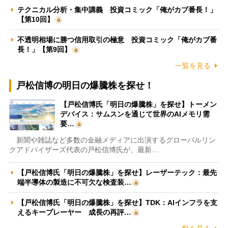
テクニカル分析・集中講義 投資コミック「俺がカブ番長！」
【第10回】
不透明相場に勝つ信用取引の極意 投資コミック「俺がカブ番
長！」【第9回】
一覧を見る
戸松信博の明日の爆騰株を探せ！
【戸松信博氏「明日の爆騰株」を探せ】トーメン
デバイス：サムスンを通じて世界のAIメモリ需
要…
新聞や雑誌など多数の金融メディアに出演するグローバルリン
クアドバイザーズ代表の戸松信博氏が、最新…
【戸松信博氏「明日の爆騰株」を探せ】レーザーテック：最先
端半導体の製造に不可欠な検査装…
【戸松信博氏「明日の爆騰株」を探せ】TDK：AIインフラを支
えるキープレーヤー 成長の再評…