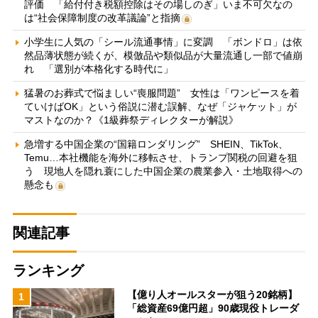
評価 「給付付き税額控除はその場しのぎ」いま不可欠なの
は“社会保障制度の改革議論”と指摘
小学生に人気の「シール流通事情」に変調 「ボンドロ」は依
然品薄状態が続くが、模倣品や類似品が大量流通し一部で値崩
れ 「選別が本格化する時代に」
猛暑のお葬式で悩ましい“喪服問題” 女性は「ワンピースを着
ていけばOK」という俗説に潜む誤解、なぜ「ジャケット」が
マストなのか？《1級葬祭ディレクターが解説》
急増する中国企業の“国籍ロンダリング” SHEIN、TikTok、
Temu…本社機能を海外に移転させ、トランプ関税の回避を狙
う 現地人を隠れ蓑にした中国企業の農業参入・土地取得への
懸念も
関連記事
ランキング
【億り人オールスターが狙う20銘柄】
1
「総資産69億円超」90歳現役トレーダ