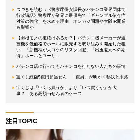
つづきを読む→《警察庁保安課長がパチンコ業界団体で
行政講話》警察庁が業界に最優先で「ギャンブル依存症
対策の強化」を求める理由 オンカジ問題や大阪IR開業
も影響か
【羽根モノの復権はあるか？】パチンコ機メーカーが遊
技機を低価格でホールに販売する取り組みを開始した狙
い 「新機種が大コケのリスク回避」「出玉還元への期
待」ホールとユーザ…
パチンコ店に行ってもパチンコを打たない人たちの事情
宝くじ総額5億円超当せん 「億男」が明かす秘訣と末路
宝くじは「いくら買うか」より「いつ買うか」が大
事？ ある高額当せん者のケース
注目TOPIC