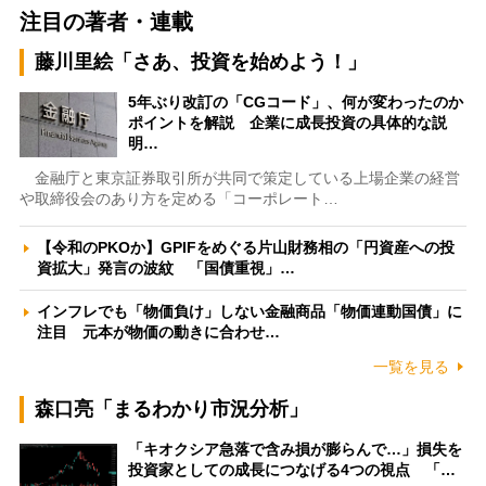
注目の著者・連載
藤川里絵「さあ、投資を始めよう！」
5年ぶり改訂の「CGコード」、何が変わったのか
ポイントを解説 企業に成長投資の具体的な説
明…
金融庁と東京証券取引所が共同で策定している上場企業の経営
や取締役会のあり方を定める「コーポレート…
【令和のPKOか】GPIFをめぐる片山財務相の「円資産への投
資拡大」発言の波紋 「国債重視」…
インフレでも「物価負け」しない金融商品「物価連動国債」に
注目 元本が物価の動きに合わせ…
一覧を見る
森口亮「まるわかり市況分析」
「キオクシア急落で含み損が膨らんで…」損失を
投資家としての成長につなげる4つの視点 「…