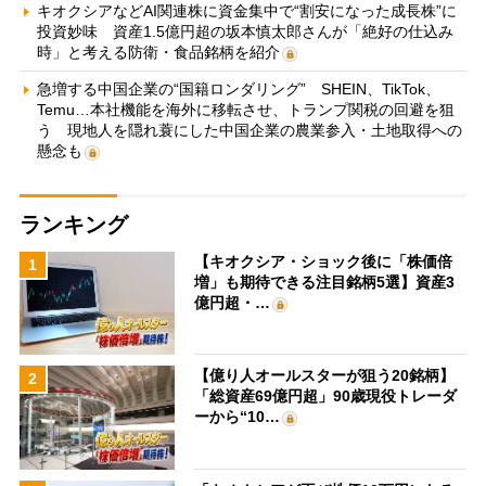
キオクシアなどAI関連株に資金集中で“割安になった成長株”に
投資妙味 資産1.5億円超の坂本慎太郎さんが「絶好の仕込み
時」と考える防衛・食品銘柄を紹介
急増する中国企業の“国籍ロンダリング” SHEIN、TikTok、
Temu…本社機能を海外に移転させ、トランプ関税の回避を狙
う 現地人を隠れ蓑にした中国企業の農業参入・土地取得への
懸念も
ランキング
【キオクシア・ショック後に「株価倍
1
増」も期待できる注目銘柄5選】資産3
億円超・…
【億り人オールスターが狙う20銘柄】
2
「総資産69億円超」90歳現役トレーダ
ーから“10…