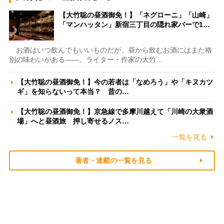
【大竹聡の昼酒御免！】「ネグローニ」「山崎」
「マンハッタン」新宿三丁目の隠れ家バーで1…
お酒はいつ飲んでもいいものだが、昼から飲むお酒にはまた格
別の味わいがある――。ライター・作家の大竹…
【大竹聡の昼酒御免！】今の若者は「なめろう」や「キヌカツ
ギ」を知らないって本当？ 昔の…
【大竹聡の昼酒御免！】京急線で多摩川越えて「川崎の大衆酒
場」へと昼酒旅 押し寄せるノス…
一覧を見る
著者・連載の一覧を見る