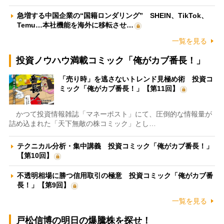
急増する中国企業の“国籍ロンダリング” SHEIN、TikTok、
Temu…本社機能を海外に移転させ…
一覧を見る
投資ノウハウ満載コミック「俺がカブ番長！」
「売り時」を逃さないトレンド見極め術 投資コ
ミック「俺がカブ番長！」【第11回】
かつて投資情報雑誌「マネーポスト」にて、圧倒的な情報量が
詰め込まれた「天下無敵の株コミック」とし…
テクニカル分析・集中講義 投資コミック「俺がカブ番長！」
【第10回】
不透明相場に勝つ信用取引の極意 投資コミック「俺がカブ番
長！」【第9回】
一覧を見る
戸松信博の明日の爆騰株を探せ！