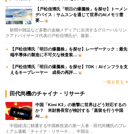
【戸松信博氏「明日の爆騰株」を探せ】トーメン
デバイス：サムスンを通じて世界のAIメモリ需
要…
新聞や雑誌など多数の金融メディアに出演するグローバルリン
クアドバイザーズ代表の戸松信博氏が、最新…
【戸松信博氏「明日の爆騰株」を探せ】レーザーテック：最先
端半導体の製造に不可欠な検査装…
【戸松信博氏「明日の爆騰株」を探せ】TDK：AIインフラを支
えるキープレーヤー 成長の再評…
一覧を見る
田代尚機のチャイナ・リサーチ
中国「Kimi K3」の衝撃に世界はどう対応するの
か？ 米財務長官が検討する「蒸留を行う中国
AI…
中国経済に精通する中国株投資の第一人者・田代尚機氏のプレ
ミアム連載「チャイナ・リサーチ」。中国企…