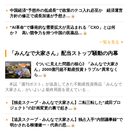
中国経済“予想外の低成長”で政策のテコ入れ必至か 経済運営
方針の修正で成長加速が予想さ…
“AI革命”で爆発的な需要拡大が見込まれる「CXO」とは何
か？ 高い競争力を持つ中国の医薬品…
一覧を見る
「みんなで大家さん」配当ストップ騒動の内幕
《ついに見えた問題の核心》「みんなで大家さ
ん」2000億円超不動産投資トラブル“異常なく
ら…
本誌『週刊ポスト』が追及してきた不動産投資商品「みんなで
大家さん」がいよいよ最終局面を迎えている…
【独走スクープ・みんなで大家さん】二転三転した“成田プロ
ジェクト”の計画変更の裏で起き…
【追及スクープ・みんなで大家さん】独占入手“内部議事録”で
明かされる柳瀬健一・代表の思…