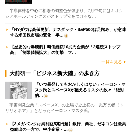
半導体株を中心に相場の調整色が強まり、7月中旬にはキオク
シアホールディングスがストップ安をつけるな…
「NYダウは高値更新、ナスダック・S&P500は足踏み」が意味
する米国株市場の変化 半…
【歴史的な爆騰劇】時価総額10兆円企業が「2連続ストップ
高」「制限値幅拡大」の衝撃 フ…
一覧を見る
大前研一「ビジネス新大陸」の歩き方
「いつ暴発してもおかしくはない」イーロン・マ
スク氏とスペースXが抱えるリスクの数々「絶対
的…
宇宙開発企業「スペースX」の上場で史上初の「兆万長者（ト
リリオネア）」となったイーロン・マスク氏。…
【3メガバンクは純利益5兆円超】銀行、商社、ゼネコンは最高
益続出の一方で、中小企業・…