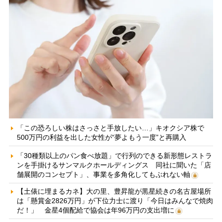
「この恐ろしい株はさっさと手放したい…」キオクシア株で
500万円の利益を出した女性が“夢よもう一度”と再購入
「30種類以上のパン食べ放題」で行列のできる新形態レストラ
ンを手掛けるサンマルクホールディングス 同社に聞いた「店
舗展開のコンセプト」、事業を多角化してもぶれない軸
【土俵に埋まるカネ】大の里、豊昇龍が黒星続きの名古屋場所
は「懸賞金2826万円」が下位力士に渡り「今日はみんなで焼肉
だ！」 金星4個配給で協会は年96万円の支出増に