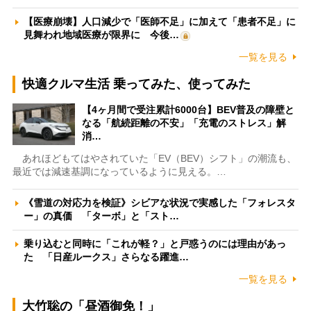
【医療崩壊】人口減少で「医師不足」に加えて「患者不足」に
見舞われ地域医療が限界に 今後…
一覧を見る
快適クルマ生活 乗ってみた、使ってみた
【4ヶ月間で受注累計6000台】BEV普及の障壁と
なる「航続距離の不安」「充電のストレス」解
消…
あれほどもてはやされていた「EV（BEV）シフト」の潮流も、
最近では減速基調になっているように見える。…
《雪道の対応力を検証》シビアな状況で実感した「フォレスタ
ー」の真価 「ターボ」と「スト…
乗り込むと同時に「これが軽？」と戸惑うのには理由があっ
た 「日産ルークス」さらなる躍進…
一覧を見る
大竹聡の「昼酒御免！」