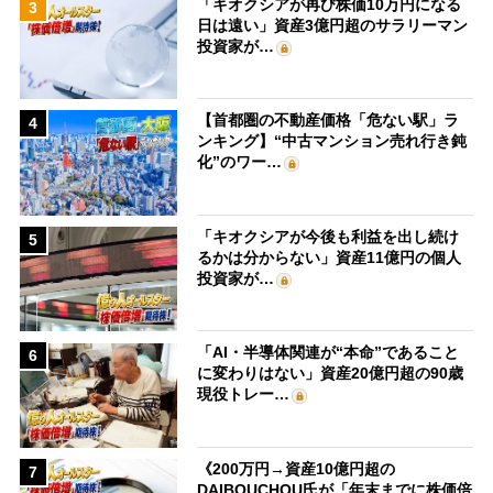
「キオクシアが再び株価10万円になる
3
日は遠い」資産3億円超のサラリーマン
投資家が…
【首都圏の不動産価格「危ない駅」ラ
4
ンキング】“中古マンション売れ行き鈍
化”のワー…
「キオクシアが今後も利益を出し続け
5
るかは分からない」資産11億円の個人
投資家が…
「AI・半導体関連が“本命”であること
6
に変わりはない」資産20億円超の90歳
現役トレー…
《200万円→資産10億円超の
7
DAIBOUCHOU氏が「年末までに株価倍