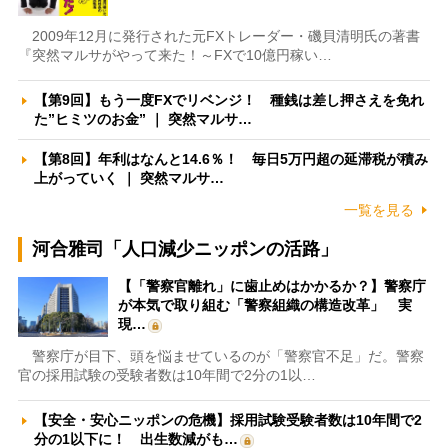
2009年12月に発行された元FXトレーダー・磯貝清明氏の著書
『突然マルサがやって来た！～FXで10億円稼い…
【第9回】もう一度FXでリベンジ！ 種銭は差し押さえを免れ
た”ヒミツのお金” ｜ 突然マルサ…
【第8回】年利はなんと14.6％！ 毎日5万円超の延滞税が積み
上がっていく ｜ 突然マルサ…
一覧を見る
河合雅司「人口減少ニッポンの活路」
【「警察官離れ」に歯止めはかかるか？】警察庁
が本気で取り組む「警察組織の構造改革」 実
現…
警察庁が目下、頭を悩ませているのが「警察官不足」だ。警察
官の採用試験の受験者数は10年間で2分の1以…
【安全・安心ニッポンの危機】採用試験受験者数は10年間で2
分の1以下に！ 出生数減がも…