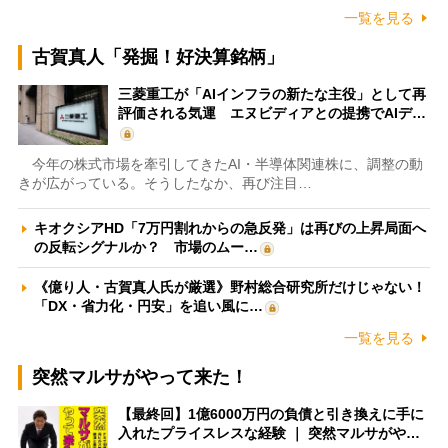
一覧を見る
古賀真人「発掘！好決算銘柄」
三菱重工が「AIインフラの新たな主役」として再
評価される気運 エヌビディアとの提携でAIデ…
今年の株式市場を牽引してきたAI・半導体関連株に、調整の動
きが広がっている。そうしたなか、再び注目…
キオクシアHD「7万円割れからの急反発」は再びの上昇局面へ
の反転シグナルか？ 市場のムー…
《億り人・古賀真人氏が厳選》野村総合研究所だけじゃない！
「DX・省力化・円安」を追い風に…
一覧を見る
突然マルサがやって来た！
【最終回】1億6000万円の負債と引き換えに手に
入れたプライスレスな経験 ｜ 突然マルサがや…