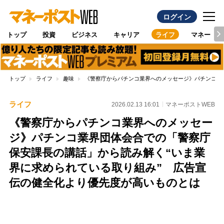
ログイン
トップ
投資
ビジネス
キャリア
ライフ
マネー
トップ
ライフ
趣味
《警察庁からパチンコ業界へのメッセージ》パチンコ業
ライフ
2026.02.13 16:01
マネーポストWEB
《警察庁からパチンコ業界へのメッセー
ジ》パチンコ業界団体会合での「警察庁
保安課長の講話」から読み解く“いま業
界に求められている取り組み” 広告宣
伝の健全化より優先度が高いものとは
Loaded
:
100.00%
/
Unmute