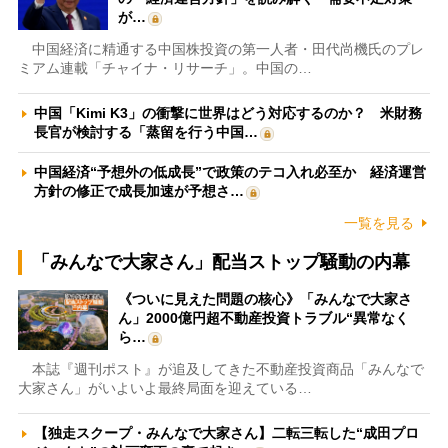
が…
中国経済に精通する中国株投資の第一人者・田代尚機氏のプレ
ミアム連載「チャイナ・リサーチ」。中国の…
中国「Kimi K3」の衝撃に世界はどう対応するのか？ 米財務
長官が検討する「蒸留を行う中国…
中国経済“予想外の低成長”で政策のテコ入れ必至か 経済運営
方針の修正で成長加速が予想さ…
一覧を見る
「みんなで大家さん」配当ストップ騒動の内幕
《ついに見えた問題の核心》「みんなで大家さ
ん」2000億円超不動産投資トラブル“異常なく
ら…
本誌『週刊ポスト』が追及してきた不動産投資商品「みんなで
大家さん」がいよいよ最終局面を迎えている…
【独走スクープ・みんなで大家さん】二転三転した“成田プロ