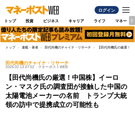
ログイン
トップ
投資
ビジネス
キャリア
ライフ
マネー
トップ
連載・著者
田代尚機のチャイナ・リサーチ
【田代尚機氏の厳選！中
田代尚機のチャイナ・リサーチ
2026.02.13 07:02
マネーポストWEB
【田代尚機氏の厳選！中国株】イーロ
ン・マスク氏の調査団が接触した中国の
太陽電池メーカーの名前 トランプ大統
領の訪中で提携成立の可能性も
Loaded
:
100.00%
/
Unmute