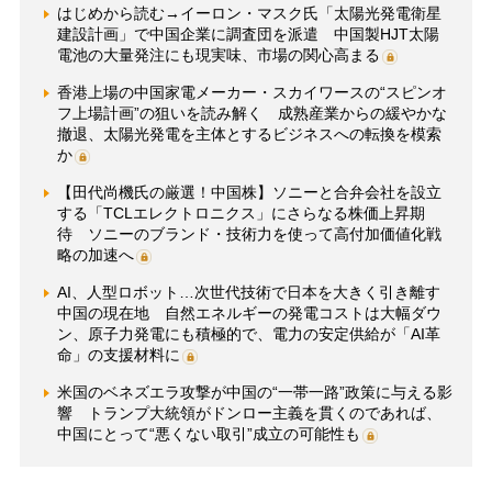
はじめから読む→イーロン・マスク氏「太陽光発電衛星
建設計画」で中国企業に調査団を派遣 中国製HJT太陽
電池の大量発注にも現実味、市場の関心高まる
香港上場の中国家電メーカー・スカイワースの“スピンオ
フ上場計画”の狙いを読み解く 成熟産業からの緩やかな
撤退、太陽光発電を主体とするビジネスへの転換を模索
か
【田代尚機氏の厳選！中国株】ソニーと合弁会社を設立
する「TCLエレクトロニクス」にさらなる株価上昇期
待 ソニーのブランド・技術力を使って高付加価値化戦
略の加速へ
AI、人型ロボット…次世代技術で日本を大きく引き離す
中国の現在地 自然エネルギーの発電コストは大幅ダウ
ン、原子力発電にも積極的で、電力の安定供給が「AI革
命」の支援材料に
米国のベネズエラ攻撃が中国の“一帯一路”政策に与える影
響 トランプ大統領がドンロー主義を貫くのであれば、
中国にとって“悪くない取引”成立の可能性も