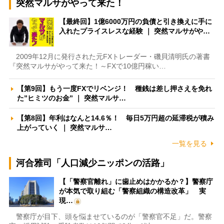
突然マルサがやって来た！
【最終回】1億6000万円の負債と引き換えに手に
入れたプライスレスな経験 ｜ 突然マルサがや…
2009年12月に発行された元FXトレーダー・磯貝清明氏の著書
『突然マルサがやって来た！～FXで10億円稼い…
【第9回】もう一度FXでリベンジ！ 種銭は差し押さえを免れ
た”ヒミツのお金” ｜ 突然マルサ…
【第8回】年利はなんと14.6％！ 毎日5万円超の延滞税が積み
上がっていく ｜ 突然マルサ…
一覧を見る
河合雅司「人口減少ニッポンの活路」
【「警察官離れ」に歯止めはかかるか？】警察庁
が本気で取り組む「警察組織の構造改革」 実
現…
警察庁が目下、頭を悩ませているのが「警察官不足」だ。警察