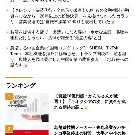
【クレジット決済代行・全東信が破産】63社もの金融機関が融
資をしながら「20年以上の粉飾決算」を見抜けなかったカラク
リ 営業現場では“自転車操業”の焦りも表出していた
お酒を提供する店で「出禁」になる客のトホホな生態 嘔吐や
粗相だけじゃない、店側が嫌がる“最悪の客”とは
急増する中国企業の“国籍ロンダリング” SHEIN、TikTok、
Temu…本社機能を海外に移転させ、トランプ関税の回避を狙
う 現地人を隠れ蓑にした中国企業の農業参入・土地取得への
懸念も
ランキング
【資産10億円超・かんちさんが厳
1
選！】「キオクシアの次」に資金が流
れる期待の高…
老舗遊技機メーカー・豊丸産業がパチ
2
ンコ事業停止の背景 大手と中小の格