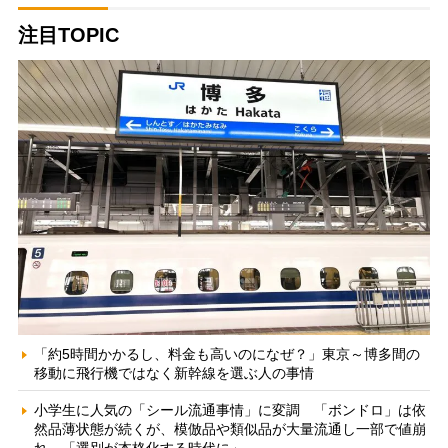
注目TOPIC
「約5時間かかるし、料金も高いのになぜ？」東京～博多間の
移動に飛行機ではなく新幹線を選ぶ人の事情
小学生に人気の「シール流通事情」に変調 「ボンドロ」は依
然品薄状態が続くが、模倣品や類似品が大量流通し一部で値崩
れ 「選別が本格化する時代に」