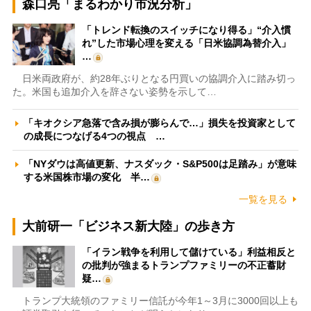
森口亮「まるわかり市況分析」
「トレンド転換のスイッチになり得る」“介入慣
れ”した市場心理を変える「日米協調為替介入」
…
日米両政府が、約28年ぶりとなる円買いの協調介入に踏み切っ
た。米国も追加介入を辞さない姿勢を示して…
「キオクシア急落で含み損が膨らんで…」損失を投資家として
の成長につなげる4つの視点 …
「NYダウは高値更新、ナスダック・S&P500は足踏み」が意味
する米国株市場の変化 半…
一覧を見る
大前研一「ビジネス新大陸」の歩き方
「イラン戦争を利用して儲けている」利益相反と
の批判が強まるトランプファミリーの不正蓄財
疑…
トランプ大統領のファミリー信託が今年1～3月に3000回以上も