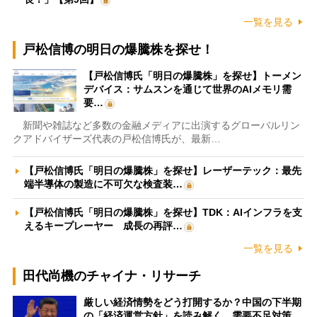
一覧を見る
戸松信博の明日の爆騰株を探せ！
【戸松信博氏「明日の爆騰株」を探せ】トーメン
デバイス：サムスンを通じて世界のAIメモリ需
要…
新聞や雑誌など多数の金融メディアに出演するグローバルリン
クアドバイザーズ代表の戸松信博氏が、最新…
【戸松信博氏「明日の爆騰株」を探せ】レーザーテック：最先
端半導体の製造に不可欠な検査装…
【戸松信博氏「明日の爆騰株」を探せ】TDK：AIインフラを支
えるキープレーヤー 成長の再評…
一覧を見る
田代尚機のチャイナ・リサーチ
厳しい経済情勢をどう打開するか？中国の下半期
の「経済運営方針」を読み解く 需要不足対策