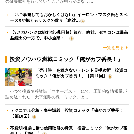
の証券取引を行っていたことが明らかになり…
「いつ暴発してもおかしくはない」イーロン・マスク氏とスペ
ースXが抱えるリスクの数々「絶対…
【3メガバンクは純利益5兆円超】銀行、商社、ゼネコンは最高
益続出の一方で、中小企業・…
一覧を見る
投資ノウハウ満載コミック「俺がカブ番長！」
「売り時」を逃さないトレンド見極め術 投資コ
ミック「俺がカブ番長！」【第11回】
かつて投資情報雑誌「マネーポスト」にて、圧倒的な情報量が
詰め込まれた「天下無敵の株コミック」とし…
テクニカル分析・集中講義 投資コミック「俺がカブ番長！」
【第10回】
不透明相場に勝つ信用取引の極意 投資コミック「俺がカブ番
長！」【第9回】