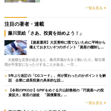
一覧を見る
注目の著者・連載
藤川里絵「さあ、投資を始めよう！」
【資産運用】大災害時に慌てないために平時から
備えておきたい3つのポイント「資産の棚卸し…
大規模な災害が起きると、株式市場が大きく動いたり、取引環
境が不安定になったりすることがある。一方…
5年ぶり改訂の「CGコード」、何が変わったのかポイントを解
説 企業に成長投資の具体的な説…
【令和のPKOか】GPIFをめぐる片山財務相の「円資産への投
資拡大」発言の波紋 「国債重視」…
一覧を見る