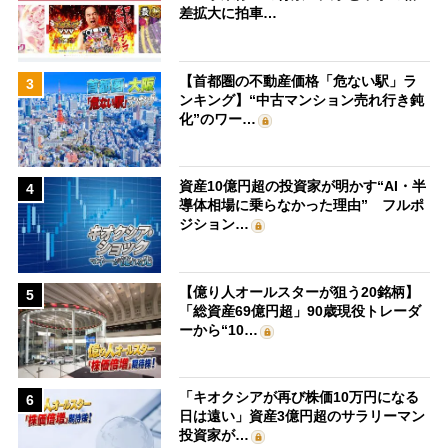
差拡大に拍車…
【首都圏の不動産価格「危ない駅」ラ
3
ンキング】“中古マンション売れ行き鈍
化”のワー…
資産10億円超の投資家が明かす“AI・半
4
導体相場に乗らなかった理由” フルポ
ジション…
【億り人オールスターが狙う20銘柄】
5
「総資産69億円超」90歳現役トレーダ
ーから“10…
「キオクシアが再び株価10万円になる
6
日は遠い」資産3億円超のサラリーマン
投資家が…