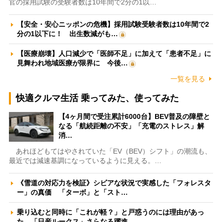
官の採用試験の受験者数は10年間で2分の1以…
【安全・安心ニッポンの危機】採用試験受験者数は10年間で2
分の1以下に！ 出生数減がも…
【医療崩壊】人口減少で「医師不足」に加えて「患者不足」に
見舞われ地域医療が限界に 今後…
一覧を見る
快適クルマ生活 乗ってみた、使ってみた
【4ヶ月間で受注累計6000台】BEV普及の障壁と
なる「航続距離の不安」「充電のストレス」解
消…
あれほどもてはやされていた「EV（BEV）シフト」の潮流も、
最近では減速基調になっているように見える。…
《雪道の対応力を検証》シビアな状況で実感した「フォレスタ
ー」の真価 「ターボ」と「スト…
乗り込むと同時に「これが軽？」と戸惑うのには理由があっ
た 「日産ルークス」さらなる躍進…