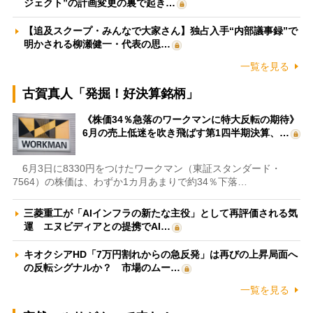
ジェクト”の計画変更の裏で起き…
【追及スクープ・みんなで大家さん】独占入手“内部議事録”で
明かされる柳瀬健一・代表の思…
一覧を見る
古賀真人「発掘！好決算銘柄」
《株価34％急落のワークマンに特大反転の期待》
6月の売上低迷を吹き飛ばす第1四半期決算、…
6月3日に8330円をつけたワークマン（東証スタンダード・
7564）の株価は、わずか1カ月あまりで約34％下落…
三菱重工が「AIインフラの新たな主役」として再評価される気
運 エヌビディアとの提携でAI…
キオクシアHD「7万円割れからの急反発」は再びの上昇局面へ
の反転シグナルか？ 市場のムー…
一覧を見る