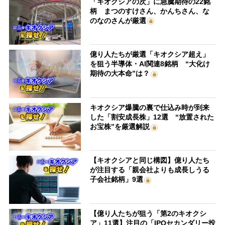
「キオクシアの次」に急騰期待の22銘
柄 まつのすけさん、かんちさん、な
のなのさんが厳選
億り人たちが厳選「キオクシア超え」
を狙う半導体・AI関連8銘柄 “大化け
期待の大本命”は？
キオクシア爆騰の裏で仕込み時が到来
した「割安成長株」12選 “放置された
お宝株”を厳選解説
【キオクシアと同じ構図】億り人たち
が注目する「親会社よりも成長しうる
子会社銘柄」9選
【億り人たちが狙う「第2のキオクシ
ア」11選】注目の「IPOセカンダリー投