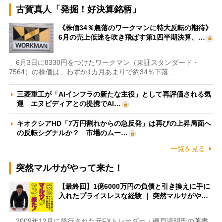
古賀真人「発掘！好決算銘柄」
《株価34％急落のワークマンに特大反転の期待》
6月の売上低迷を吹き飛ばす第1四半期決算、…
6月3日に8330円をつけたワークマン（東証スタンダード・
7564）の株価は、わずか1カ月あまりで約34％下落…
三菱重工が「AIインフラの新たな主役」として再評価される気
運 エヌビディアとの提携でAI…
キオクシアHD「7万円割れからの急反発」は再びの上昇局面へ
の反転シグナルか？ 市場のムー…
一覧を見る
突然マルサがやって来た！
【最終回】1億6000万円の負債と引き換えに手に
入れたプライスレスな経験 ｜ 突然マルサがや…
2009年12月に発行された元FXトレーダー・磯貝清明氏の著書