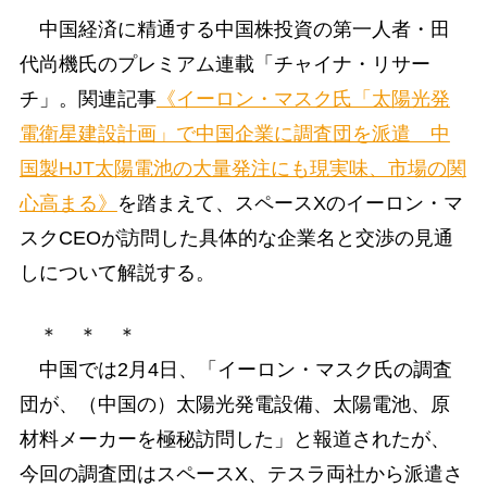
中国経済に精通する中国株投資の第一人者・田
代尚機氏のプレミアム連載「チャイナ・リサー
チ」。関連記事
《イーロン・マスク氏「太陽光発
電衛星建設計画」で中国企業に調査団を派遣 中
国製HJT太陽電池の大量発注にも現実味、市場の関
心高まる》
を踏まえて、スペースXのイーロン・マ
スクCEOが訪問した具体的な企業名と交渉の見通
しについて解説する。
＊ ＊ ＊
中国では2月4日、「イーロン・マスク氏の調査
団が、（中国の）太陽光発電設備、太陽電池、原
材料メーカーを極秘訪問した」と報道されたが、
今回の調査団はスペースX、テスラ両社から派遣さ