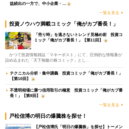
益続出の一方で、中小企業・…
一覧を見る
投資ノウハウ満載コミック「俺がカブ番長！」
「売り時」を逃さないトレンド見極め術 投資コ
ミック「俺がカブ番長！」【第11回】
かつて投資情報雑誌「マネーポスト」にて、圧倒的な情報量が
詰め込まれた「天下無敵の株コミック」とし…
テクニカル分析・集中講義 投資コミック「俺がカブ番長！」
【第10回】
不透明相場に勝つ信用取引の極意 投資コミック「俺がカブ番
長！」【第9回】
一覧を見る
戸松信博の明日の爆騰株を探せ！
【戸松信博氏「明日の爆騰株」を探せ】トーメン