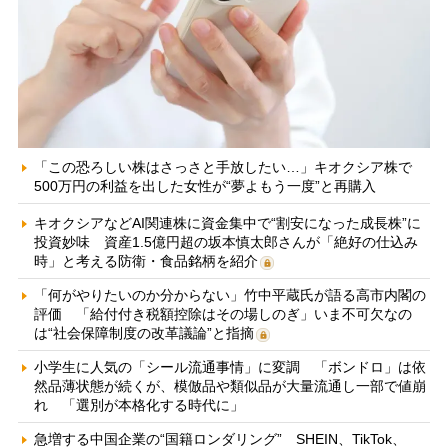
「この恐ろしい株はさっさと手放したい…」キオクシア株で
500万円の利益を出した女性が“夢よもう一度”と再購入
キオクシアなどAI関連株に資金集中で“割安になった成長株”に
投資妙味 資産1.5億円超の坂本慎太郎さんが「絶好の仕込み
時」と考える防衛・食品銘柄を紹介
「何がやりたいのか分からない」竹中平蔵氏が語る高市内閣の
評価 「給付付き税額控除はその場しのぎ」いま不可欠なの
は“社会保障制度の改革議論”と指摘
小学生に人気の「シール流通事情」に変調 「ボンドロ」は依
然品薄状態が続くが、模倣品や類似品が大量流通し一部で値崩
れ 「選別が本格化する時代に」
急増する中国企業の“国籍ロンダリング” SHEIN、TikTok、