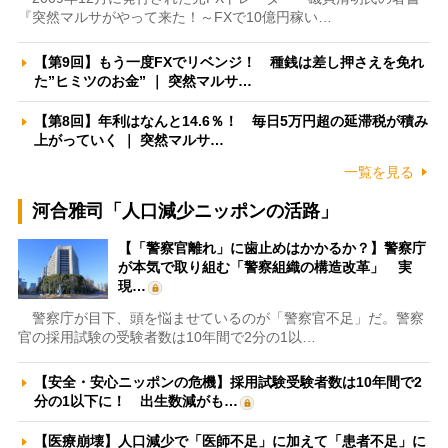
『突然マルサがやって来た！～FXで10億円稼い…
【第9回】もう一度FXでリベンジ！ 種銭は差し押さえを免れ
た”ヒミツのお金” ｜ 突然マルサ…
【第8回】年利はなんと14.6％！ 毎日5万円超の延滞税が積み
上がっていく ｜ 突然マルサ…
一覧を見る
河合雅司「人口減少ニッポンの活路」
【「警察官離れ」に歯止めはかかるか？】警察庁
が本気で取り組む「警察組織の構造改革」 実
現…
警察庁が目下、頭を悩ませているのが「警察官不足」だ。警察
官の採用試験の受験者数は10年間で2分の1以…
【安全・安心ニッポンの危機】採用試験受験者数は10年間で2
分の1以下に！ 出生数減がも…
【医療崩壊】人口減少で「医師不足」に加えて「患者不足」に