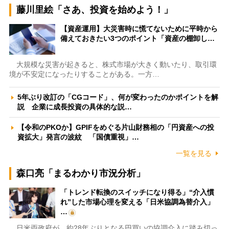
藤川里絵「さあ、投資を始めよう！」
【資産運用】大災害時に慌てないために平時から
備えておきたい3つのポイント「資産の棚卸し…
大規模な災害が起きると、株式市場が大きく動いたり、取引環
境が不安定になったりすることがある。一方…
5年ぶり改訂の「CGコード」、何が変わったのかポイントを解
説 企業に成長投資の具体的な説…
【令和のPKOか】GPIFをめぐる片山財務相の「円資産への投
資拡大」発言の波紋 「国債重視」…
一覧を見る
森口亮「まるわかり市況分析」
「トレンド転換のスイッチになり得る」“介入慣
れ”した市場心理を変える「日米協調為替介入」
…
日米両政府が、約28年ぶりとなる円買いの協調介入に踏み切っ