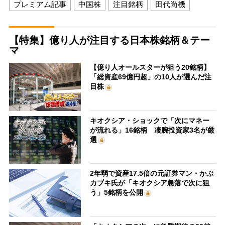
プレミアム記事
中国株
注目銘柄
田代尚機
【特集】億り人が注目する日本株銘柄＆テー
マ
【億り人オールスターが狙う20銘柄】
「総資産69億円超」の10人が選んだ注
目株
キオクシア・ショックで「次にマネー
が流れる」16銘柄 凄腕投資家3名が厳
選
2年弱で資産17.5倍の元証券マン・かぶ
カブキ氏が「キオクシア急落で次に狙
う」5銘柄を公開