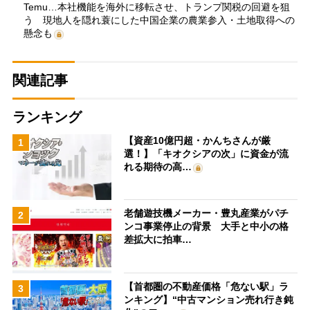
Temu…本社機能を海外に移転させ、トランプ関税の回避を狙
う 現地人を隠れ蓑にした中国企業の農業参入・土地取得への
懸念も
関連記事
ランキング
【資産10億円超・かんちさんが厳
1
選！】「キオクシアの次」に資金が流
れる期待の高…
老舗遊技機メーカー・豊丸産業がパチ
2
ンコ事業停止の背景 大手と中小の格
差拡大に拍車…
【首都圏の不動産価格「危ない駅」ラ
3
ンキング】“中古マンション売れ行き鈍