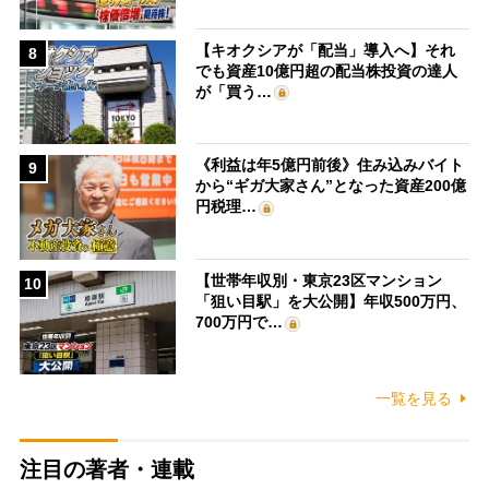
【キオクシアが「配当」導入へ】それ
8
でも資産10億円超の配当株投資の達人
が「買う…
《利益は年5億円前後》住み込みバイト
9
から“ギガ大家さん”となった資産200億
円税理…
【世帯年収別・東京23区マンション
10
「狙い目駅」を大公開】年収500万円、
700万円で…
一覧を見る
注目の著者・連載