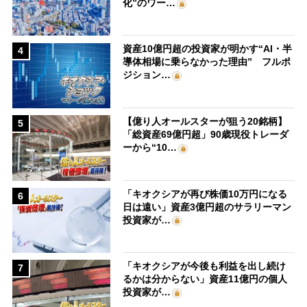
化”のワー…
資産10億円超の投資家が明かす“AI・半
4
導体相場に乗らなかった理由” フルポ
ジション…
【億り人オールスターが狙う20銘柄】
5
「総資産69億円超」90歳現役トレーダ
ーから“10…
「キオクシアが再び株価10万円になる
6
日は遠い」資産3億円超のサラリーマン
投資家が…
「キオクシアが今後も利益を出し続け
7
るかは分からない」資産11億円の個人
投資家が…