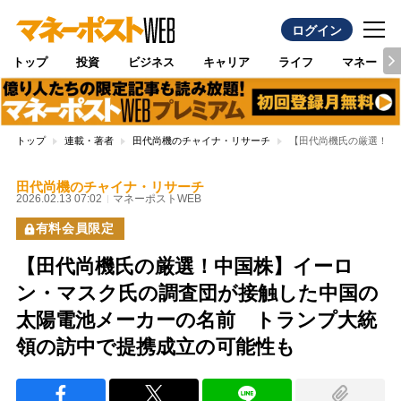
ログイン
トップ
投資
ビジネス
キャリア
ライフ
マネー
トップ
連載・著者
田代尚機のチャイナ・リサーチ
【田代尚機氏の厳選！中
田代尚機のチャイナ・リサーチ
2026.02.13 07:02
マネーポストWEB
有料会員限定
【田代尚機氏の厳選！中国株】イーロ
ン・マスク氏の調査団が接触した中国の
太陽電池メーカーの名前 トランプ大統
領の訪中で提携成立の可能性も