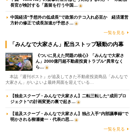
長官が検討する「蒸留を行う中国…
中国経済“予想外の低成長”で政策のテコ入れ必至か 経済運営
方針の修正で成長加速が予想さ…
一覧を見る
「みんなで大家さん」配当ストップ騒動の内幕
《ついに見えた問題の核心》「みんなで大家さ
ん」2000億円超不動産投資トラブル“異常なく
ら…
本誌『週刊ポスト』が追及してきた不動産投資商品「みんなで
大家さん」がいよいよ最終局面を迎えている…
【独走スクープ・みんなで大家さん】二転三転した“成田プロ
ジェクト”の計画変更の裏で起き…
【追及スクープ・みんなで大家さん】独占入手“内部議事録”で
明かされる柳瀬健一・代表の思…
一覧を見る