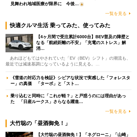
見舞われ地域医療が限界に 今後…
一覧を見る
快適クルマ生活 乗ってみた、使ってみた
【4ヶ月間で受注累計6000台】BEV普及の障壁と
なる「航続距離の不安」「充電のストレス」解
消…
あれほどもてはやされていた「EV（BEV）シフト」の潮流も、
最近では減速基調になっているように見える。…
《雪道の対応力を検証》シビアな状況で実感した「フォレスタ
ー」の真価 「ターボ」と「スト…
乗り込むと同時に「これが軽？」と戸惑うのには理由があっ
た 「日産ルークス」さらなる躍進…
一覧を見る
大竹聡の「昼酒御免！」
【大竹聡の昼酒御免！】「ネグローニ」「山崎」