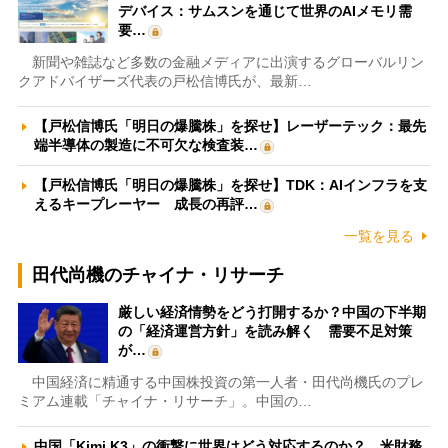
デバイス：サムスンを通じて世界のAIメモリ需
要…
新聞や雑誌など多数の金融メディアに出演するグローバルリン
クアドバイザーズ代表の戸松信博氏が、最新…
【戸松信博氏「明日の爆騰株」を探せ】レーザーテック：最先
端半導体の製造に不可欠な検査装…
【戸松信博氏「明日の爆騰株」を探せ】TDK：AIインフラを支
えるキープレーヤー 成長の再評…
一覧を見る
田代尚機のチャイナ・リサーチ
厳しい経済情勢をどう打開するか？中国の下半期
の「経済運営方針」を読み解く 需要不足対策
が…
中国経済に精通する中国株投資の第一人者・田代尚機氏のプレ
ミアム連載「チャイナ・リサーチ」。中国の…
中国「Kimi K3」の衝撃に世界はどう対応するのか？ 米財務