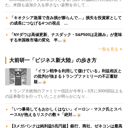
た。米国も追加介入を辞さない姿勢を示して…
「キオクシア急落で含み損が膨らんで…」損失を投資家として
の成長につなげる4つの視点 …
「NYダウは高値更新、ナスダック・S&P500は足踏み」が意味
する米国株市場の変化 半…
一覧を見る
大前研一「ビジネス新大陸」の歩き方
「イラン戦争を利用して儲けている」利益相反と
の批判が強まるトランプファミリーの不正蓄財
疑…
トランプ大統領のファミリー信託が今年1～3月に3000回以上も
の証券取引を行っていたことが明らかになり…
「いつ暴発してもおかしくはない」イーロン・マスク氏とスペ
ースXが抱えるリスクの数々「絶対…
【3メガバンクは純利益5兆円超】銀行、商社、ゼネコンは最高