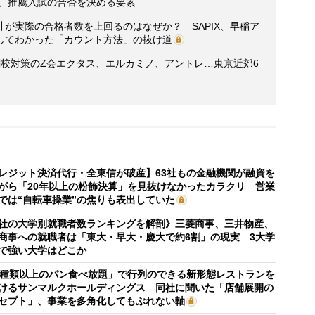
い、推薦入試の合否を決める要素
が実際の合格者数を上回るのはなぜか？ SAPIX、早稲ア
してわかった「カウント方法」の抜け道
関校対策のZ会エクタス、エルカミノ、アントレ…東京近郊6
レジット決済代行・全東信が破産】63社もの金融機関が融資を
がら「20年以上の粉飾決算」を見抜けなかったカラクリ 営業
では“自転車操業”の焦りも表出していた
社の大学別就職者数ランキングを解剖》三菱商事、三井物産、
商事への就職者は「東大・早大・慶大で約6割」の現実 3大学
で強い大学はどこか
0種類以上のパン食べ放題」で行列のできる新形態レストランを
けるサンマルクホールディングス 同社に聞いた「店舗展開の
セプト」、事業を多角化してもぶれない軸