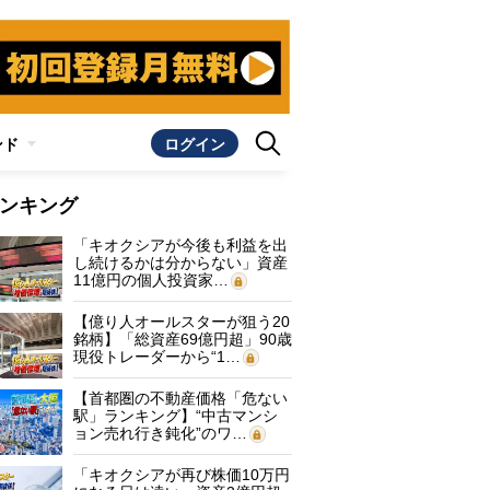
ンド
ログイン
ンキング
「キオクシアが今後も利益を出
し続けるかは分からない」資産
11億円の個人投資家…
【億り人オールスターが狙う20
銘柄】「総資産69億円超」90歳
現役トレーダーから“1…
【首都圏の不動産価格「危ない
駅」ランキング】“中古マンシ
ョン売れ行き鈍化”のワ…
「キオクシアが再び株価10万円