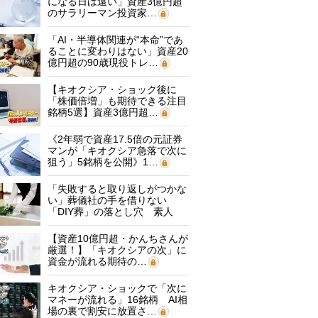
になる日は遠い」資産3億円超
のサラリーマン投資家…
「AI・半導体関連が“本命”であ
ることに変わりはない」資産20
億円超の90歳現役トレ…
【キオクシア・ショック後に
「株価倍増」も期待できる注目
銘柄5選】資産3億円超…
《2年弱で資産17.5倍の元証券
マンが「キオクシア急落で次に
狙う」5銘柄を公開》1…
「失敗すると取り返しがつかな
い」葬儀社の手を借りない
「DIY葬」の落とし穴 素人
に…
【資産10億円超・かんちさんが
厳選！】「キオクシアの次」に
資金が流れる期待の…
キオクシア・ショックで「次に
マネーが流れる」16銘柄 AI相
場の裏で割安に放置さ…