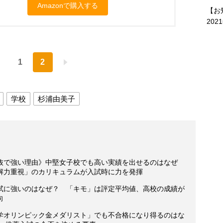
Amazonで購入する
【お
202
1
2
学校
杉浦由美子
抜で強い理由》中堅女子校でも高い実績を出せるのはなぜ
解力重視」のカリキュラムが入試時に力を発揮
試に強いのはなぜ？ 「キモ」は評定平均値、高校の成績が
向
数学オリンピック金メダリスト」でも不合格になり得るのはな