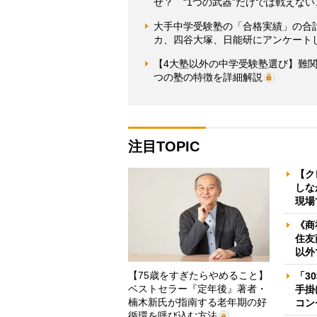
ぜ？ “1つの武器”だけでは戦えな
大手中学受験塾の「合格実績」の合計
カ、四谷大塚、日能研にアンケート
【4大塾以外の中学受験塾選び】難
つの塾の特徴を詳細解説
注目TOPIC
【ク
しな
現場
《商
住友
以外
【75歳をすぎたらやめること】
「3
ベストセラー『定年後』著者・
手掛
楠木新氏が指南する老年期の好
コン
循環を呼び込む方法