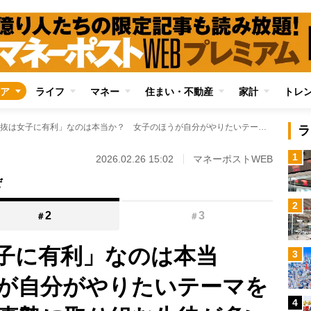
ア
ライフ
マネー
住まい・不動産
家計
トレ
「総合型選抜は女子に有利」なのは本当か？ 女子のほうが自分がやりたいテーマを持っていてそれに真摯に取り組む生徒が多い現実、真面目さが結果につながる
ラ
1
2026.02.26 15:02
マネーポストWEB
ぜ
2
2
3
＃
＃
子に有利」なのは本当
3
が自分がやりたいテーマを
4