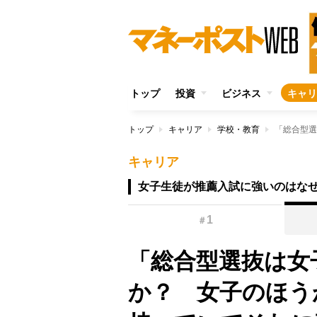
トップ
投資
ビジネス
キャリ
トップ
キャリア
学校・教育
キャリア
女子生徒が推薦入試に強いのはな
1
＃
「総合型選抜は女
か？ 女子のほう