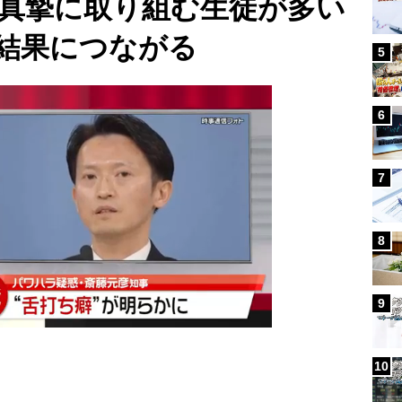
真摯に取り組む生徒が多い
結果につながる
5
6
7
8
9
10