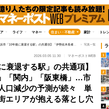
ア
ライフ
マネー
住まい・不動産
家計
トレ
【横浜市「10年後に衰退する駅」の共通項】「伊勢佐木長者町」「関内」「阪東橋」…市内屈指の繁華街で人口減少の予測が続々 単身者に人気の繁華街エリアが抱える落とし穴
写真一覧
ラ
1
2026.03.05 11:30
マネーポストWEB
後に衰退する駅」の共通項】
2
」「関内」「阪東橋」…市
人口減少の予測が続々 単
3
街エリアが抱える落とし穴
4