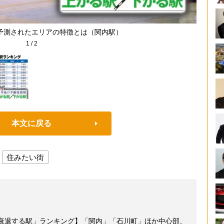
予測されたエリアの特徴とは（関内駅）
1
/
2
本文に戻る
住みたい街
に衰退する駅」ランキング】「関内」「石川町」ほか中心部、