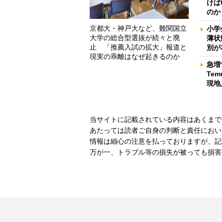
けば
のか
京都大・神戸大など、難関国立
小学
大学の総合型選抜が続々と廃
薄状
止 「推薦入試の拡大」報道と
別が
現実の乖離はなぜ起きるのか
急増
Te
現地
当サイトに記載されている内容はあくまで
あたっては読者ご自身の判断と責任におい
情報は細心の注意を払っておりますが、記
万が一、トラブル等の損失が被っても損害