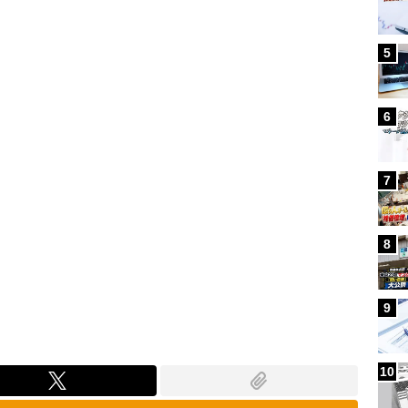
Loaded
:
80.21%
5
6
7
8
9
10