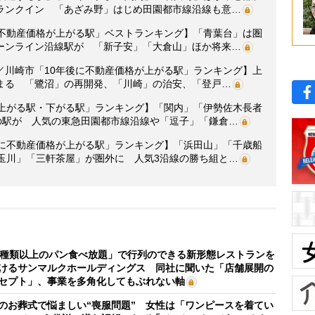
ランクイン 「あざみ野」はじめ田園都市線沿線も意…
に不動産価格が上がる駅」ベストランキング】「青葉台」は圏
ーンライン沿線駅が 「新子安」「大倉山」ほか将来…
京急／川崎市「10年後に不動産価格が上がる駅」ランキング】上
まる 「鷺沼」の再開発、「川崎」の治安、「登戸…
が上がる駅・下がる駅」ランキング】「関内」「伊勢佐木長者
の駅が 人気の東急田園都市線沿線や「逗子」「鎌倉…
年後に不動産価格が上がる駅」ランキング】「浜田山」「千歳船
玉川」「三軒茶屋」が圏外に 人気3沿線の勝ち組と…
0種類以上のパン食べ放題」で行列のできる新形態レストランを
けるサンマルクホールディングス 同社に聞いた「店舗展開の
セプト」、事業を多角化してもぶれない軸
のお葬式で悩ましい“喪服問題” 女性は「ワンピースを着てい