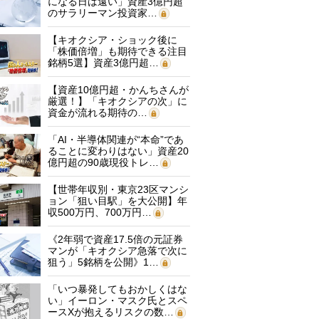
になる日は遠い」資産3億円超
のサラリーマン投資家…
【キオクシア・ショック後に
「株価倍増」も期待できる注目
銘柄5選】資産3億円超…
【資産10億円超・かんちさんが
厳選！】「キオクシアの次」に
資金が流れる期待の…
「AI・半導体関連が“本命”であ
ることに変わりはない」資産20
億円超の90歳現役トレ…
【世帯年収別・東京23区マンシ
ョン「狙い目駅」を大公開】年
収500万円、700万円…
《2年弱で資産17.5倍の元証券
マンが「キオクシア急落で次に
狙う」5銘柄を公開》1…
「いつ暴発してもおかしくはな
い」イーロン・マスク氏とスペ
ースXが抱えるリスクの数…