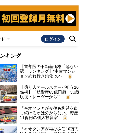
ンド
ログイン
ンキング
【首都圏の不動産価格「危ない
駅」ランキング】“中古マンシ
ョン売れ行き鈍化”のワ…
【億り人オールスターが狙う20
銘柄】「総資産69億円超」90歳
現役トレーダーから“1…
「キオクシアが今後も利益を出
し続けるかは分からない」資産
11億円の個人投資家…
「キオクシアが再び株価10万円