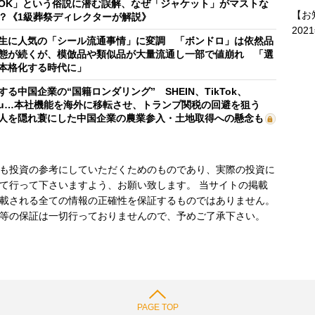
OK」という俗説に潜む誤解、なぜ「ジャケット」がマストな
【お
？《1級葬祭ディレクターが解説》
202
生に人気の「シール流通事情」に変調 「ボンドロ」は依然品
態が続くが、模倣品や類似品が大量流通し一部で値崩れ 「選
本格化する時代に」
する中国企業の“国籍ロンダリング” SHEIN、TikTok、
mu…本社機能を海外に移転させ、トランプ関税の回避を狙う
人を隠れ蓑にした中国企業の農業参入・土地取得への懸念も
も投資の参考にしていただくためのものであり、実際の投資に
て行って下さいますよう、お願い致します。 当サイトの掲載
載される全ての情報の正確性を保証するものではありません。
等の保証は一切行っておりませんので、予めご了承下さい。
PAGE TOP