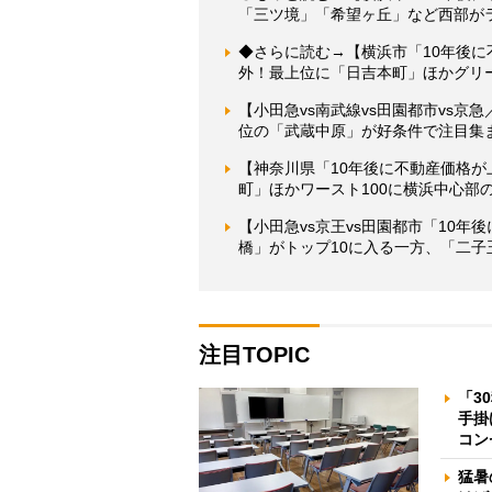
「三ツ境」「希望ヶ丘」など西部が
◆さらに読む→【横浜市「10年後
外！最上位に「日吉本町」ほかグリ
【小田急vs南武線vs田園都市vs
位の「武蔵中原」が好条件で注目集
【神奈川県「10年後に不動産価格
町」ほかワースト100に横浜中心部
【小田急vs京王vs田園都市「10
橋」がトップ10に入る一方、「二子
注目TOPIC
「3
手掛
コン
猛暑