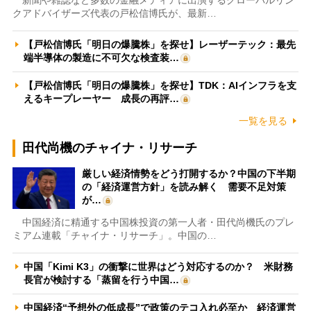
クアドバイザーズ代表の戸松信博氏が、最新…
【戸松信博氏「明日の爆騰株」を探せ】レーザーテック：最先
端半導体の製造に不可欠な検査装…
【戸松信博氏「明日の爆騰株」を探せ】TDK：AIインフラを支
えるキープレーヤー 成長の再評…
一覧を見る
田代尚機のチャイナ・リサーチ
厳しい経済情勢をどう打開するか？中国の下半期
の「経済運営方針」を読み解く 需要不足対策
が…
中国経済に精通する中国株投資の第一人者・田代尚機氏のプレ
ミアム連載「チャイナ・リサーチ」。中国の…
中国「Kimi K3」の衝撃に世界はどう対応するのか？ 米財務
長官が検討する「蒸留を行う中国…
中国経済“予想外の低成長”で政策のテコ入れ必至か 経済運営