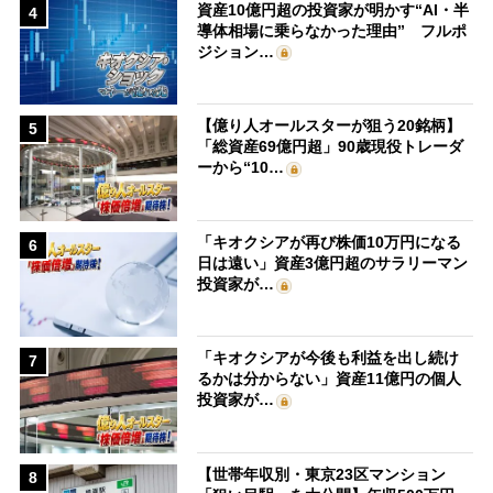
資産10億円超の投資家が明かす“AI・半
4
導体相場に乗らなかった理由” フルポ
ジション…
【億り人オールスターが狙う20銘柄】
5
「総資産69億円超」90歳現役トレーダ
ーから“10…
「キオクシアが再び株価10万円になる
6
日は遠い」資産3億円超のサラリーマン
投資家が…
「キオクシアが今後も利益を出し続け
7
るかは分からない」資産11億円の個人
投資家が…
【世帯年収別・東京23区マンション
8