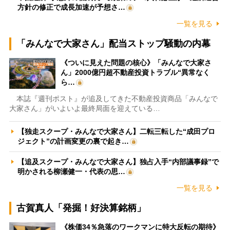
方針の修正で成長加速が予想さ…
一覧を見る
「みんなで大家さん」配当ストップ騒動の内幕
《ついに見えた問題の核心》「みんなで大家さ
ん」2000億円超不動産投資トラブル“異常なく
ら…
本誌『週刊ポスト』が追及してきた不動産投資商品「みんなで
大家さん」がいよいよ最終局面を迎えている…
【独走スクープ・みんなで大家さん】二転三転した“成田プロ
ジェクト”の計画変更の裏で起き…
【追及スクープ・みんなで大家さん】独占入手“内部議事録”で
明かされる柳瀬健一・代表の思…
一覧を見る
古賀真人「発掘！好決算銘柄」
《株価34％急落のワークマンに特大反転の期待》