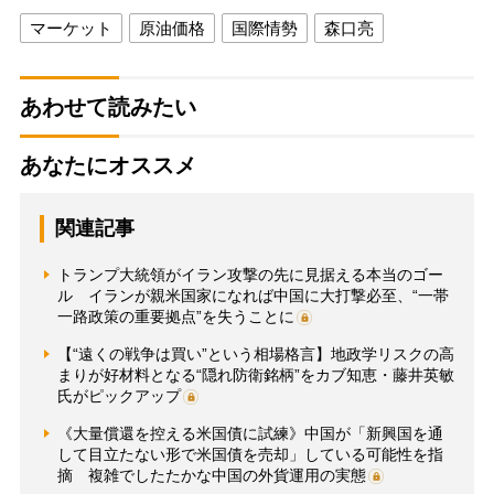
マーケット
原油価格
国際情勢
森口亮
あわせて読みたい
あなたにオススメ
関連記事
トランプ大統領がイラン攻撃の先に見据える本当のゴー
ル イランが親米国家になれば中国に大打撃必至、“一帯
一路政策の重要拠点”を失うことに
【“遠くの戦争は買い”という相場格言】地政学リスクの高
まりが好材料となる“隠れ防衛銘柄”をカブ知恵・藤井英敏
氏がピックアップ
《大量償還を控える米国債に試練》中国が「新興国を通
して目立たない形で米国債を売却」している可能性を指
摘 複雑でしたたかな中国の外貨運用の実態