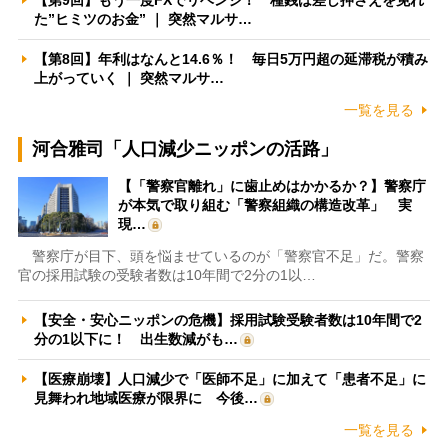
た”ヒミツのお金” ｜ 突然マルサ…
【第8回】年利はなんと14.6％！ 毎日5万円超の延滞税が積み
上がっていく ｜ 突然マルサ…
一覧を見る
河合雅司「人口減少ニッポンの活路」
【「警察官離れ」に歯止めはかかるか？】警察庁
が本気で取り組む「警察組織の構造改革」 実
現…
警察庁が目下、頭を悩ませているのが「警察官不足」だ。警察
官の採用試験の受験者数は10年間で2分の1以…
【安全・安心ニッポンの危機】採用試験受験者数は10年間で2
分の1以下に！ 出生数減がも…
【医療崩壊】人口減少で「医師不足」に加えて「患者不足」に
見舞われ地域医療が限界に 今後…
一覧を見る