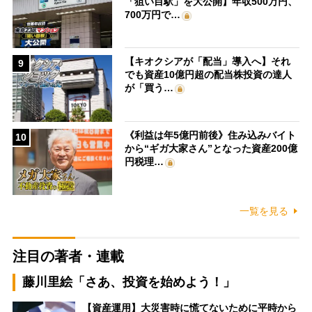
「狙い目駅」を大公開】年収500万円、
700万円で…
【キオクシアが「配当」導入へ】それ
9
でも資産10億円超の配当株投資の達人
が「買う…
《利益は年5億円前後》住み込みバイト
10
から“ギガ大家さん”となった資産200億
円税理…
一覧を見る
注目の著者・連載
藤川里絵「さあ、投資を始めよう！」
【資産運用】大災害時に慌てないために平時から