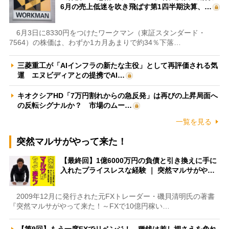
6月の売上低迷を吹き飛ばす第1四半期決算、…
6月3日に8330円をつけたワークマン（東証スタンダード・
7564）の株価は、わずか1カ月あまりで約34％下落…
三菱重工が「AIインフラの新たな主役」として再評価される気
運 エヌビディアとの提携でAI…
キオクシアHD「7万円割れからの急反発」は再びの上昇局面へ
の反転シグナルか？ 市場のムー…
一覧を見る
突然マルサがやって来た！
【最終回】1億6000万円の負債と引き換えに手に
入れたプライスレスな経験 ｜ 突然マルサがや…
2009年12月に発行された元FXトレーダー・磯貝清明氏の著書
『突然マルサがやって来た！～FXで10億円稼い…
【第9回】もう一度FXでリベンジ！ 種銭は差し押さえを免れ