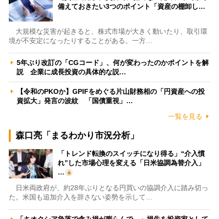
備えておきたい3つのポイント「資産の棚卸し…
大規模な災害が起きると、株式市場が大きく動いたり、取引環
境が不安定になったりすることがある。一方…
5年ぶり改訂の「CGコード」、何が変わったのかポイントを解
説 企業に成長投資の具体的な説…
【令和のPKOか】GPIFをめぐる片山財務相の「円資産への投
資拡大」発言の波紋 「国債重視」…
一覧を見る
森口亮「まるわかり市況分析」
「トレンド転換のスイッチになり得る」“介入慣
れ”した市場心理を変える「日米協調為替介入」
…
日米両政府が、約28年ぶりとなる円買いの協調介入に踏み切っ
た。米国も追加介入を辞さない姿勢を示して…
「キオクシア急落で含み損が膨らんで…」損失を投資家として