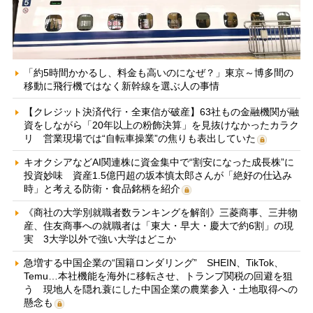
「約5時間かかるし、料金も高いのになぜ？」東京～博多間の
移動に飛行機ではなく新幹線を選ぶ人の事情
【クレジット決済代行・全東信が破産】63社もの金融機関が融
資をしながら「20年以上の粉飾決算」を見抜けなかったカラク
リ 営業現場では“自転車操業”の焦りも表出していた
キオクシアなどAI関連株に資金集中で“割安になった成長株”に
投資妙味 資産1.5億円超の坂本慎太郎さんが「絶好の仕込み
時」と考える防衛・食品銘柄を紹介
《商社の大学別就職者数ランキングを解剖》三菱商事、三井物
産、住友商事への就職者は「東大・早大・慶大で約6割」の現
実 3大学以外で強い大学はどこか
急増する中国企業の“国籍ロンダリング” SHEIN、TikTok、
Temu…本社機能を海外に移転させ、トランプ関税の回避を狙
う 現地人を隠れ蓑にした中国企業の農業参入・土地取得への
懸念も