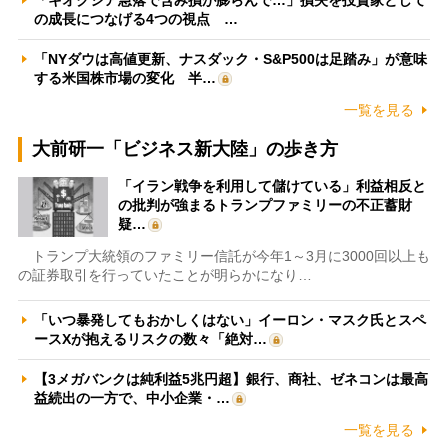
の成長につなげる4つの視点 …
「NYダウは高値更新、ナスダック・S&P500は足踏み」が意味
する米国株市場の変化 半…
一覧を見る
大前研一「ビジネス新大陸」の歩き方
「イラン戦争を利用して儲けている」利益相反と
の批判が強まるトランプファミリーの不正蓄財
疑…
トランプ大統領のファミリー信託が今年1～3月に3000回以上も
の証券取引を行っていたことが明らかになり…
「いつ暴発してもおかしくはない」イーロン・マスク氏とスペ
ースXが抱えるリスクの数々「絶対…
【3メガバンクは純利益5兆円超】銀行、商社、ゼネコンは最高
益続出の一方で、中小企業・…
一覧を見る