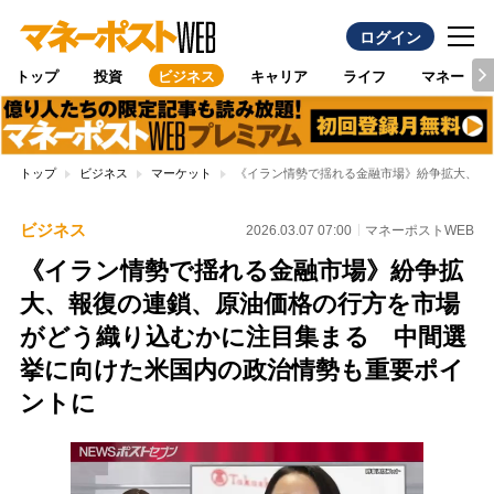
ログイン
トップ
投資
ビジネス
キャリア
ライフ
マネー
トップ
ビジネス
マーケット
《イラン情勢で揺れる金融市場》紛争拡大、報
ビジネス
2026.03.07 07:00
マネーポストWEB
《イラン情勢で揺れる金融市場》紛争拡
大、報復の連鎖、原油価格の行方を市場
がどう織り込むかに注目集まる 中間選
挙に向けた米国内の政治情勢も重要ポイ
ントに