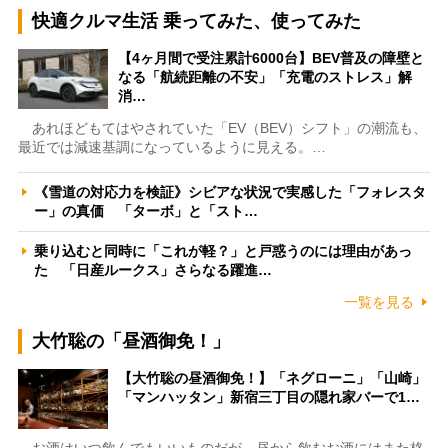
快適クルマ生活 乗ってみた、使ってみた
【4ヶ月間で受注累計6000台】BEV普及の障壁と
なる「航続距離の不安」「充電のストレス」解
消…
あれほどもてはやされていた「EV（BEV）シフト」の潮流も、
最近では減速基調になっているように見える。…
《雪道の対応力を検証》シビアな状況で実感した「フォレスタ
ー」の真価 「ターボ」と「スト…
乗り込むと同時に「これが軽？」と戸惑うのには理由があっ
た 「日産ルークス」さらなる躍進…
一覧を見る
大竹聡の「昼酒御免！」
【大竹聡の昼酒御免！】「ネグローニ」「山崎」
「マンハッタン」新宿三丁目の隠れ家バーで1…
お酒はいつ飲んでもいいものだが、昼から飲むお酒にはまた格