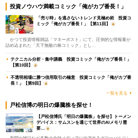
投資ノウハウ満載コミック「俺がカブ番長！」
「売り時」を逃さないトレンド見極め術 投資コ
ミック「俺がカブ番長！」【第11回】
かつて投資情報雑誌「マネーポスト」にて、圧倒的な情報量が
詰め込まれた「天下無敵の株コミック」とし…
テクニカル分析・集中講義 投資コミック「俺がカブ番長！」
【第10回】
不透明相場に勝つ信用取引の極意 投資コミック「俺がカブ番
長！」【第9回】
一覧を見る
戸松信博の明日の爆騰株を探せ！
【戸松信博氏「明日の爆騰株」を探せ】トーメン
デバイス：サムスンを通じて世界のAIメモリ需
要…
新聞や雑誌など多数の金融メディアに出演するグローバルリン