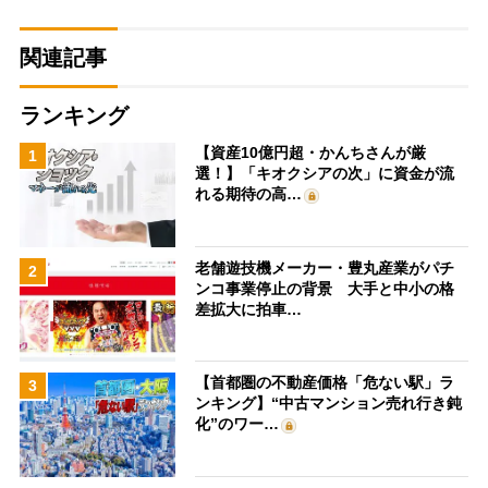
関連記事
ランキング
【資産10億円超・かんちさんが厳
1
選！】「キオクシアの次」に資金が流
れる期待の高…
老舗遊技機メーカー・豊丸産業がパチ
2
ンコ事業停止の背景 大手と中小の格
差拡大に拍車…
【首都圏の不動産価格「危ない駅」ラ
3
ンキング】“中古マンション売れ行き鈍
化”のワー…