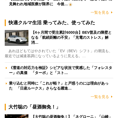
見舞われ地域医療が限界に 今後…
一覧を見る
快適クルマ生活 乗ってみた、使ってみた
【4ヶ月間で受注累計6000台】BEV普及の障壁と
なる「航続距離の不安」「充電のストレス」解
消…
あれほどもてはやされていた「EV（BEV）シフト」の潮流も、
最近では減速基調になっているように見える。…
《雪道の対応力を検証》シビアな状況で実感した「フォレスタ
ー」の真価 「ターボ」と「スト…
乗り込むと同時に「これが軽？」と戸惑うのには理由があっ
た 「日産ルークス」さらなる躍進…
一覧を見る
大竹聡の「昼酒御免！」
【大竹聡の昼酒御免！】「ネグローニ」「山崎」