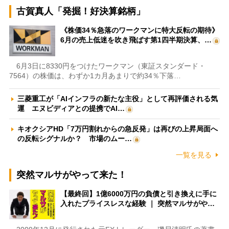
古賀真人「発掘！好決算銘柄」
《株価34％急落のワークマンに特大反転の期待》
6月の売上低迷を吹き飛ばす第1四半期決算、…
6月3日に8330円をつけたワークマン（東証スタンダード・
7564）の株価は、わずか1カ月あまりで約34％下落…
三菱重工が「AIインフラの新たな主役」として再評価される気
運 エヌビディアとの提携でAI…
キオクシアHD「7万円割れからの急反発」は再びの上昇局面へ
の反転シグナルか？ 市場のムー…
一覧を見る
突然マルサがやって来た！
【最終回】1億6000万円の負債と引き換えに手に
入れたプライスレスな経験 ｜ 突然マルサがや…