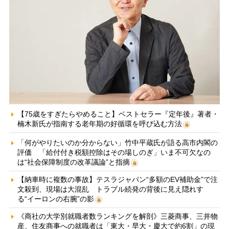
【75歳をすぎたらやめること】ベストセラー『定年後』著者・
楠木新氏が指南する老年期の好循環を呼び込む方法
「何がやりたいのか分からない」竹中平蔵氏が語る高市内閣の
評価 「給付付き税額控除はその場しのぎ」いま不可欠なの
は“社会保障制度の改革議論”と指摘
【納車時に複数の事故】テスラジャパン“多額のEV補助金”で注
文殺到、現場は大混乱 トラブル続発の背後に見え隠れす
る“イーロンの右腕”の影
《商社の大学別就職者数ランキングを解剖》三菱商事、三井物
産、住友商事への就職者は「東大・早大・慶大で約6割」の現