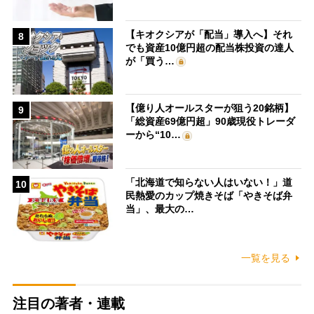
【キオクシアが「配当」導入へ】それ
8
でも資産10億円超の配当株投資の達人
が「買う…
【億り人オールスターが狙う20銘柄】
9
「総資産69億円超」90歳現役トレーダ
ーから“10…
「北海道で知らない人はいない！」道
10
民熱愛のカップ焼きそば「やきそば弁
当」、最大の…
一覧を見る
注目の著者・連載