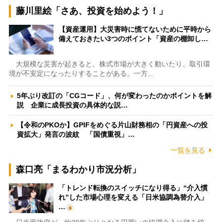
藤川里絵「さあ、投資を始めよう！」
【資産運用】大災害時に慌てないために平時から
備えておきたい3つのポイント「資産の棚卸し…
大規模な災害が起きると、株式市場が大きく動いたり、取引環
境が不安定になったりすることがある。一方…
5年ぶり改訂の「CGコード」、何が変わったのかポイントを解
説 企業に成長投資の具体的な説…
【令和のPKOか】GPIFをめぐる片山財務相の「円資産への投
資拡大」発言の波紋 「国債重視」…
一覧を見る
森口亮「まるわかり市況分析」
「トレンド転換のスイッチになり得る」“介入慣
れ”した市場心理を変える「日米協調為替介入」
…