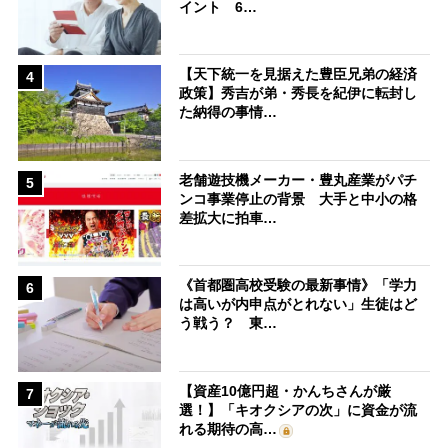
イント 6…
【天下統一を見据えた豊臣兄弟の経済
4
政策】秀吉が弟・秀長を紀伊に転封し
た納得の事情…
老舗遊技機メーカー・豊丸産業がパチ
5
ンコ事業停止の背景 大手と中小の格
差拡大に拍車…
《首都圏高校受験の最新事情》「学力
6
は高いが内申点がとれない」生徒はど
う戦う？ 東…
【資産10億円超・かんちさんが厳
7
選！】「キオクシアの次」に資金が流
れる期待の高…