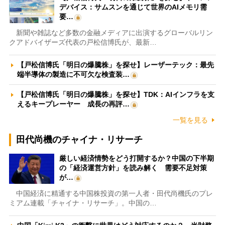
デバイス：サムスンを通じて世界のAIメモリ需
要…
新聞や雑誌など多数の金融メディアに出演するグローバルリン
クアドバイザーズ代表の戸松信博氏が、最新…
【戸松信博氏「明日の爆騰株」を探せ】レーザーテック：最先
端半導体の製造に不可欠な検査装…
【戸松信博氏「明日の爆騰株」を探せ】TDK：AIインフラを支
えるキープレーヤー 成長の再評…
一覧を見る
田代尚機のチャイナ・リサーチ
厳しい経済情勢をどう打開するか？中国の下半期
の「経済運営方針」を読み解く 需要不足対策
が…
中国経済に精通する中国株投資の第一人者・田代尚機氏のプレ
ミアム連載「チャイナ・リサーチ」。中国の…