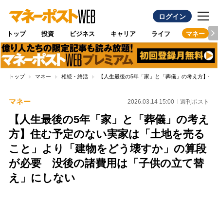
ログイン
トップ
投資
ビジネス
キャリア
ライフ
マネー
トップ
マネー
相続・終活
【人生最後の5年「家」と「葬儀」の考え方】住
マネー
2026.03.14 15:00
週刊ポスト
【人生最後の5年「家」と「葬儀」の考え
方】住む予定のない実家は「土地を売る
こと」より「建物をどう壊すか」の算段
が必要 没後の諸費用は「子供の立て替
え」にしない
Loaded
:
96.70%
/
Unmute