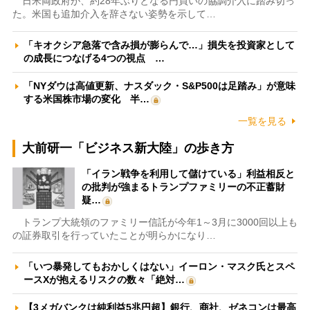
日米両政府が、約28年ぶりとなる円買いの協調介入に踏み切っ
た。米国も追加介入を辞さない姿勢を示して…
「キオクシア急落で含み損が膨らんで…」損失を投資家として
の成長につなげる4つの視点 …
「NYダウは高値更新、ナスダック・S&P500は足踏み」が意味
する米国株市場の変化 半…
一覧を見る
大前研一「ビジネス新大陸」の歩き方
「イラン戦争を利用して儲けている」利益相反と
の批判が強まるトランプファミリーの不正蓄財
疑…
トランプ大統領のファミリー信託が今年1～3月に3000回以上も
の証券取引を行っていたことが明らかになり…
「いつ暴発してもおかしくはない」イーロン・マスク氏とスペ
ースXが抱えるリスクの数々「絶対…
【3メガバンクは純利益5兆円超】銀行、商社、ゼネコンは最高