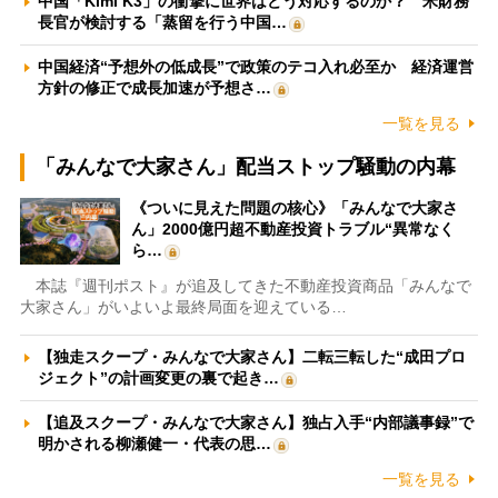
中国「Kimi K3」の衝撃に世界はどう対応するのか？ 米財務
長官が検討する「蒸留を行う中国…
中国経済“予想外の低成長”で政策のテコ入れ必至か 経済運営
方針の修正で成長加速が予想さ…
一覧を見る
「みんなで大家さん」配当ストップ騒動の内幕
《ついに見えた問題の核心》「みんなで大家さ
ん」2000億円超不動産投資トラブル“異常なく
ら…
本誌『週刊ポスト』が追及してきた不動産投資商品「みんなで
大家さん」がいよいよ最終局面を迎えている…
【独走スクープ・みんなで大家さん】二転三転した“成田プロ
ジェクト”の計画変更の裏で起き…
【追及スクープ・みんなで大家さん】独占入手“内部議事録”で
明かされる柳瀬健一・代表の思…
一覧を見る