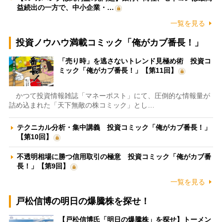
益続出の一方で、中小企業・…
一覧を見る
投資ノウハウ満載コミック「俺がカブ番長！」
「売り時」を逃さないトレンド見極め術 投資コ
ミック「俺がカブ番長！」【第11回】
かつて投資情報雑誌「マネーポスト」にて、圧倒的な情報量が
詰め込まれた「天下無敵の株コミック」とし…
テクニカル分析・集中講義 投資コミック「俺がカブ番長！」
【第10回】
不透明相場に勝つ信用取引の極意 投資コミック「俺がカブ番
長！」【第9回】
一覧を見る
戸松信博の明日の爆騰株を探せ！
【戸松信博氏「明日の爆騰株」を探せ】トーメン