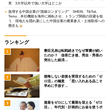
実 3大学以外で強い大学はどこか
急増する中国企業の“国籍ロンダリング” SHEIN、TikTok、
Temu…本社機能を海外に移転させ、トランプ関税の回避を狙
う 現地人を隠れ蓑にした中国企業の農業参入・土地取得への
懸念も
ランキング
豊臣兄弟は転戦続きでなぜ軍費が続い
1
たのか？ 信長亡き後、秀吉・秀長の
突出した経済…
後悔しない老後を実現するための「ゼ
2
ロ活」の極意 「思い入れある品こそ
早めに手放す…
資産をゼロにして最期を迎える「ゼロ
3
活」、年代別・計画的にお金を使うポ